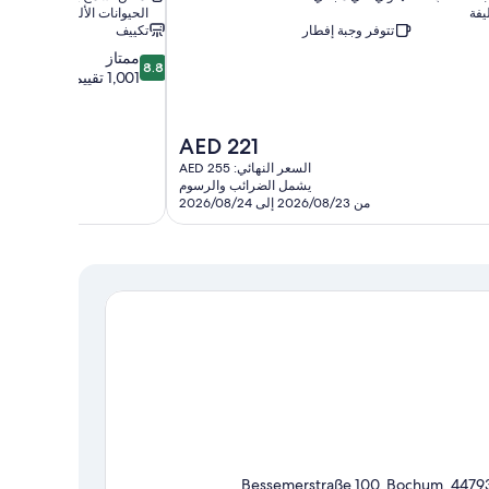
يفة
الحيوانات الأليفة
تتوفر وجبة إفطار
تكييف
8.8
ممتاز
8.8
من
1,001 تقييم
10،
ممتاز،
1,001
السعر
AED 221
تقييم
الحالي
السعر النهائي: AED 255
هو
يشمل الضرائب والرسوم
AED
من 2026/08/23 إلى 2026/08/24
221
Bessemerstraße 100, Bochum, 4479