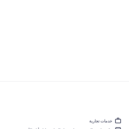
المنشأة من ال
تلفزيون بشاشة مسطحة بحجم 30-بوص
خدمات تجارية