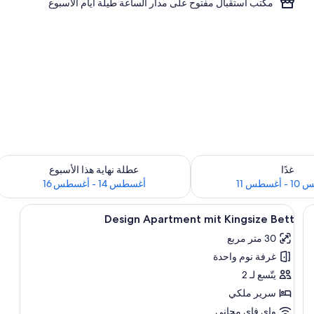
مكتب استقبال مفتوح على مدار الساعة طيلة أيام الأسبوع
داخل
لغد للفترة أغسطس 10 - أغسطس 11
تحقق من مدى التوفر لعطلة نهاية هذا الأسبوع للفت
غدًا
عطلة نهاية هذا الأسبوع
سطس 11
أغسطس 14 - أغسطس 16
استعراض
ة عمل للكمبيوتر المحمول ومكواة/لوح كي
أغطية فراش متميزة ومكتب ومساحة عمل ل
11
Design Apartment mit Kingsize Bett
جميع
30 متر مربع
صور
غرفة نوم واحدة
Design
Apartment
يتّسع لـ 2
mit
سرير ملكي
Kingsize
واي فاي مجاني