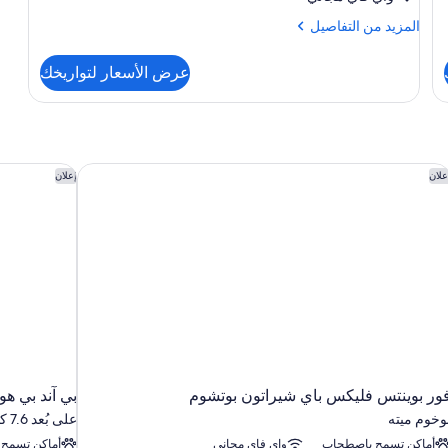
Bett
المزيد
المزيد من التفاصيل
من
التفاصيل
عرض الأسعار لتواريخك
عن
Design
Apartment
mit
Kingsize
Bett
ور بوينتس فليكس باي شيراتون بوتشوم
بي آند بي ه
علان
إعلان
ور بوينتس فليكس باي شيراتون بوتشوم
بي آند بي ه
وخوم ميته
على بُعد 7.6 كم من بوخوم
أماكن تسمح باصطحاب
واي فاي مجاني
أماكن تسمح