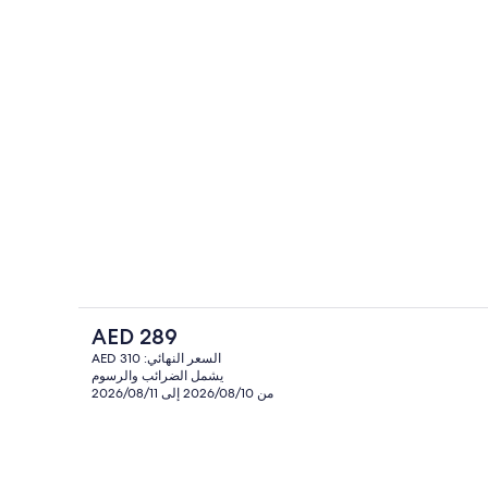
خارج
المنشأة من الداخل
السعر
AED 289
الحالي
السعر النهائي: AED 310
هو
يشمل الضرائب والرسوم
ة يعرض قنوات تلفزيونية باشتراك مدفوع
منطقة المعيشة
AED
من 2026/08/10 إلى 2026/08/11
289