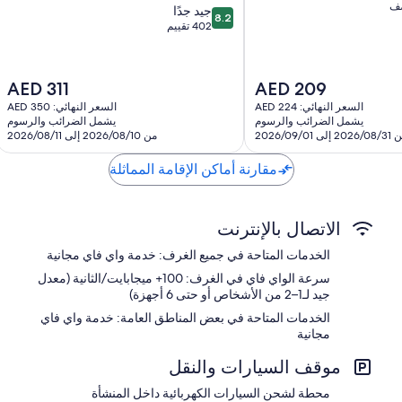
صف
8.2
جيد جدًا
8.2
من
402 تقييم
10،
جيد
جدًا،
السعر
السعر
AED 311
AED 209
402
الحالي
الحالي
تقييم
السعر النهائي: AED 224
السعر النهائي: AED 350
هو
هو
يشمل الضرائب والرسوم
يشمل الضرائب والرسوم
AED
AED
202 إلى 2026/09/01
من 2026/08/10 إلى 2026/08/11
311
209
مقارنة أماكن الإقامة المماثلة
الاتصال بالإنترنت
الخدمات المتاحة في جميع الغرف: خدمة واي فاي مجانية
سرعة الواي فاي في الغرف: 100+ ميجابايت/الثانية (معدل
جيد لـ1–2 من الأشخاص أو حتى 6 أجهزة)
الخدمات المتاحة في بعض المناطق العامة: خدمة واي فاي
مجانية
موقف السيارات والنقل
محطة لشحن السيارات الكهربائية داخل المنشأة