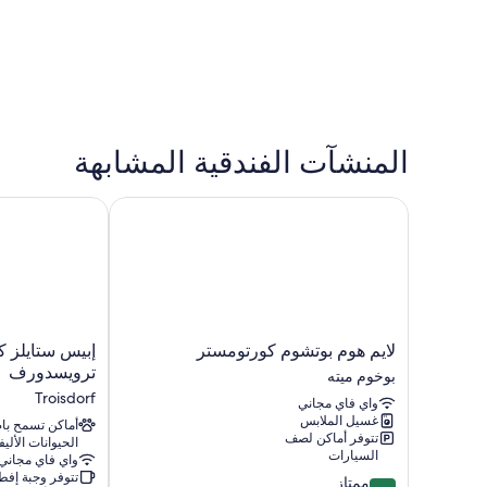
المنشآت الفندقية المشابهة
لايم هوم بوتشوم كورتومستر
إبيس ستايلز كو
لايم
إبيس
لايم هوم بوتشوم كورتومستر
إبيس ستايلز ك
هوم
ستايلز
ترويسدورف
بوخوم ميته
بوتشوم
كولوني
Troisdorf
واي فاي مجاني
كورتومستر
أيربورت
غسيل الملابس
بوخوم
ترويسدورف
أماكن تسمح ب
تتوفر أماكن لصف
الحيوانات الأليف
ميته
Troisdorf
السيارات
واي فاي مجاني
تتوفر وجبة إفط
8.8
ممتاز