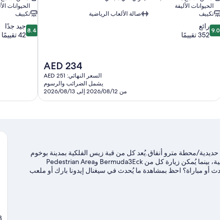
الحيوانات الأليفة
الحيوانات الأل
تكييف
صالة الألعاب الرياضية
تكييف
8.4
9.
رائع
جيد جدًا
8.4
9.0
ن
من
352 تقييمًا
42 تقييمًا
10،
10،
ائع،
جيد
35
جدًا،
السعر
AED 234
قييمًا
42
الحالي
السعر النهائي: AED 251
تقييمًا
هو
يشمل الضرائب والرسوم
AED
من 2026/08/12 إلى 2026/08/13
234
ديدية/محطة مترو أنفاق.يُعد كل من قبة زيس الفلكية بمدينة بوخوم
وتايربارك أند فوسيليوم بوخوم من أماكن الجذب السياحية المحلية، بينما يُمكن زيارة كل من Bermuda3Eck وPedestrian Area
 حدث أو مباراة؟ احظ بمشاهدة ما يُحدث في سيغنال إيدونا بارك أو ملعب
3