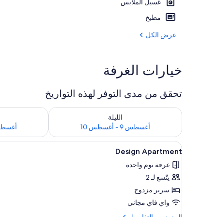
غسيل الملابس
المنشأة من ال
مطبخ
عرض الكل
خيارات الغرفة
تحقق من مدى التوفر لهذه التواريخ
تحقق من مدى التوفر لليلة للفترة أغسطس 9 - أغسطس 10
تحقق من مدى التوفر 
الليلة
أغسطس 9 - أغسطس 10
أغسطس 10 - أغ
استعراض
أغطية فراش متميزة ومكتب ومساح
10
Design Apartment
جميع
غرفة نوم واحدة
صور
يتّسع لـ 2
Design
Apartment
سرير مزدوج
واي فاي مجاني
المزيد
المزيد من التفاصيل