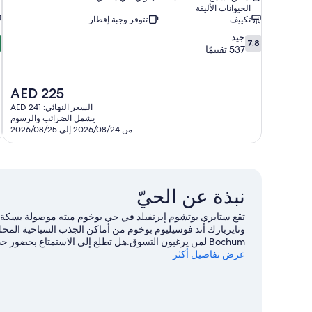
الحيوانات الأليفة
تكييف
تتوفر وجبة إفطار
0
7.8
جيد
7.8
من
م
537 تقييمًا
10،
جيد،
ر
2
537
السعر
AED 225
تقييمًا
ت
الحالي
السعر النهائي: AED 241
هو
يشمل الضرائب والرسوم
AED
من 2026/08/24 إلى 2026/08/25
225
نبذة عن الحيّ
تقع ستايري بوتشوم إيرنفيلد في حي بوخوم ميته موصولة بسكة ح
Bochum لمن يرغبون التسوق.هل تطلع إلى الاستمتاع بحضور
فيلتينس أرينا.
عرض تفاصيل أكثر
تفضل بزيارة أدلتنا للسفر إلى بوخوم