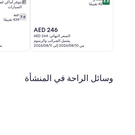
8.8
تتوفر أماكن ل
من
42 تقييمًا
السيارات
10،
7.6
جيد
ممتاز،
7.6
من
439 تقييمًا
42
10،
تقييمًا
السعر
AED 246
جيد،
الحالي
439
السعر النهائي: AED 264
هو
يشمل الضرائب والرسوم
تقييمًا
AED
من 2026/08/10 إلى 2026/08/11
من 6/08/31
246
وسائل الراحة في المنشأة