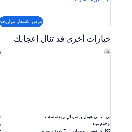
من
التفاصيل
عن
Design
عرض الأسعار لتواريخك
Apartment
خيارات أخرى قد تنال إعجابك
بي آند بي هوتل بوشو الٕ بيبفشسشد
ف
إعلان
إ
بي آند بي هوتل بوشو الٕ بيبفشسشد
ف
بوخوم ميته
ب
أماكن تسمح باصطحاب
واي فاي مجاني