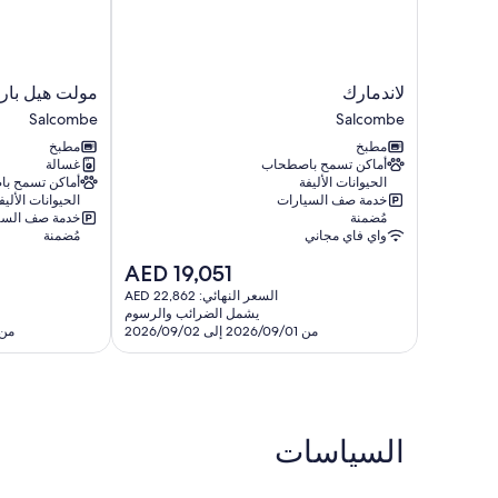
لاندمارك
مولت
لاندمارك
مولت هيل بار
Salcombe
هيل
Salcombe
Salcombe
بارن
مطبخ
مطبخ
Salcombe
أماكن تسمح باصطحاب
غسالة
الحيوانات الأليفة
أماكن تسمح ب
خدمة صف السيارات
الحيوانات الأليف
مُضمنة
خدمة صف السي
واي فاي مجاني
مُضمنة
السعر
AED 19,051
الحالي
السعر النهائي: AED 22,862
هو
يشمل الضرائب والرسوم
AED
من 2026/09/01 إلى 2026/09/02
من 2026/09/03 إلى /04
19,051
السياسات