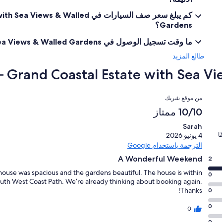
كم يبلغ سعر صف السيارات في  Walled
- WC and basin
Gardens؟
- Large games/hobby room
ما وقت تسجيل الوصول في Little Redlap – Grand Coastal Estate with Sea Views & Walled Gardens؟
طالع المزيد
Ideal for extended stays, rainy days, or family entertainment.
التقييمات
من موقع شريك
Expansive Grounds & Coastal Gardens
10/10 ممتاز
Sarah
ا
4 يونيو 2026
The landscaped walled gardens are a standout feature. Enjoy:
الترجمة باستخدام Google
A Wonderful Weekend
2
ouse was spacious and the gardens beautiful. The house is within
0
- Mature trees, shrubs, and perennial flowers
outh West Coast Path. We’re already thinking about booking again.
Thanks!
0
- Large patio for al fresco dining
0
0
- Pergola and level lawns ideal for picnics
0