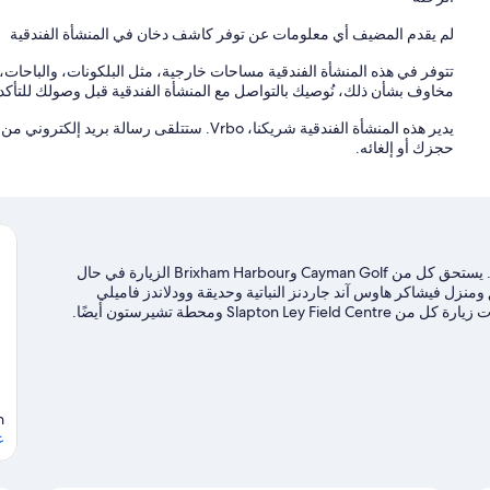
First Floor
لم يقدم المضيف أي معلومات عن توفر كاشف دخان في المنشأة الفندقية
تتوفر في هذه المنشأة الفندقية مساحات خارجية، مثل البلكونات، والباحات، 
- Principal Suite – High ceilings, large windows, sweeping sea views of Beesands, Hallsands and the coastline.
مخاوف بشأن ذلك، نُوصيك بالتواصل مع المنشأة الفندقية قبل وصولك للتأكد م
ountryside views and a single bed suitable for a child only making
حجزك أو إلغائه.
this an ideal family room.
- Shared bathroom for this section of the house.
West Wing Bedrooms
تقع إقامة منزل العطلات هذه بمدينة دارتموث وهي على المحيط. يستحق كل من Cayman Golf وBrixham Harbour الزيارة في حال
منزل فيشاكر هاوس آند جاردنز النباتية وحديقة وودلاندز فاميلي
Sl ومحطة تشيرستون أيضًا.
d a twin room offer peaceful sea and countryside vistas, along with a:
h
- Family bathroom with walk-in shower
ع
- Additional shower room with WC and basin