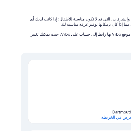
والشرفات، التي قد لا تكون مناسبة للأطفال؛ إذا كانت لديك أي
ما إذا كان بإمكانها توفير غرفة مناسبة لك
يدير هذه المنشأة الفندقية شريكنا، Vrbo. ستتلقى رسالة بريد إلكتروني من موقع Vrbo بها رابط إلى حساب على Vrbo، حيث يمكنك تغيير
- Second Double Bedroom – Dual aspect with wide-reaching c
On the first floor three additional bedrooms , 2 doubles an
Dartmout
رض في الخريطة