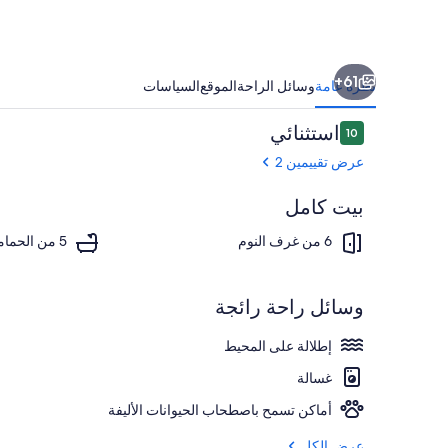
Sea
Views
&
61+
Walled
نظرة عامة
وسائل الراحة
الموقع
السياسات
Gardens
التقييمات
استثنائي
10
10 من 10
عرض تقييمين 2
بيت كامل
تناول الطعام
6 من غرف النوم
5 من الحمامات
وسائل راحة رائجة
إطلالة على المحيط
غسالة
أماكن تسمح باصطحاب الحيوانات الأليفة
عرض الكل