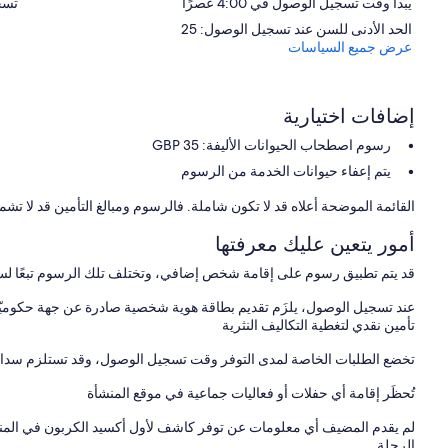
يبدأ وقت تسجيل الوصول في 4:00 عصرًا
تسجيل
الحد الأدنى للسن عند تسجيل الوصول: 25
عرض جميع السياسات
- Original oak flooring
- High ceilings
إضافات اختيارية
- A commanding stone fireplace
رسوم اصطحاب الحيوانات الأليفة: 35 GBP
- Coastal and garden views
يتم إعفاء حيوانات الخدمة من الرسوم
 to unwind, with French doors leading to the garden and garage. A
القائمة الموضحة أعلاه قد لا تكون شاملة. فالرسوم ومبالغ التأمين قد لا تشم
cloakroom and boot room complete the ground floor.
أمور يتعين عليك معرفتها
قد يتم تطبيق رسوم على إقامة شخص إضافي، وتختلف تلك الرسوم تبعًا لس
Flexible, Spacious Bedrooms for Groups & Families
عند تسجيل الوصول، يلزَم تقديم بطاقة هوية شخصية صادرة عن جهة حكوميّة،
تأمين نقدي لتغطية التكاليف النثرية
تخضع الطلبات الخاصة لمدى التوفر وقت تسجيل الوصول، وقد تستلزم سداد 
s across multiple levels, each with its own unique outlook across the
countryside or the sea.
تُحظَر إقامة أي حفلات أو فعاليات جماعية في موقع المنشأة
لم يقدم المضيف أي معلومات عن توفر كاشف لأول أكسيد الكربون في الم
الرحلة