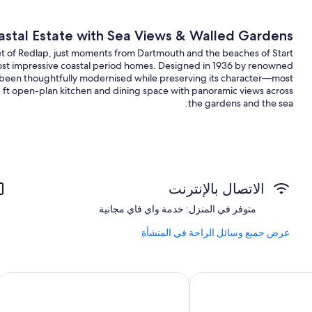
oastal Estate with Sea Views & Walled Gardens
et of Redlap, just moments from Dartmouth and the beaches of Start
most impressive coastal period homes. Designed in 1936 by renowned
s been thoughtfully modernised while preserving its character—most
 ft open-plan kitchen and dining space with panoramic views across
the gardens and the sea.
 offers an atmosphere of serenity and space, with over 5,000 sq ft of
original features, and far-reaching views create a sense of grandeur
throughout.
الاتصال بالإنترنت
متوفر في المنزل: خدمة واي فاي مجانية
Light-Filled Living with Coastal Views
عرض جميع وسائل الراحة في المنشأة
et Friendly - Free Parkin - Free WiFi
 flooring that flows into the expansive open-plan kitchen and dining
rame breathtaking views of the gardens, lawns, and Start Bay beyond.