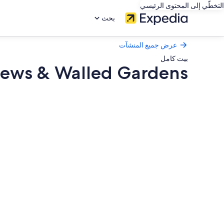
التخطّي إلى المحتوى الرئيسي
بحث
عرض جميع المنشآت
بيت كامل
 Views & Walled Gardens
معرض
صور
Little
Redlap
–
Grand
Coastal
Estate
with