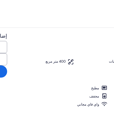
إضاف
تلفزيون، مدفأة
400 متر مربع
مطبخ
مجفف
واي فاي مجاني