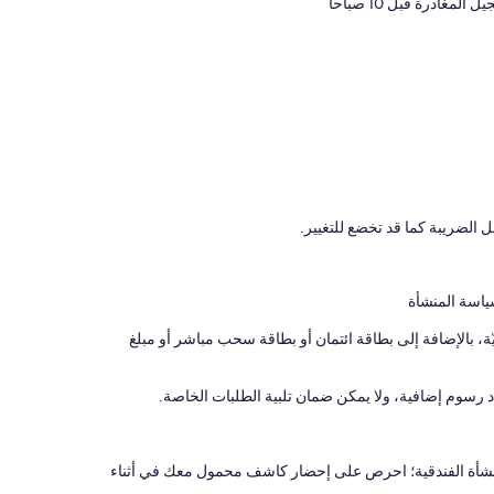
 المغادرة قبل 10 صباحاً
- A charming dual-aspect snug provides a relaxed space
ل الضريبة كما قد تخضع للتغيير.
ياسة المنشأة
 بالإضافة إلى بطاقة ائتمان أو بطاقة سحب مباشر أو مبلغ
رسوم إضافية، ولا يمكن ضمان تلبية الطلبات الخاصة.
Little Redlap offers six beautifully appointed bedroom
نشأة الفندقية؛ احرص على إحضار كاشف محمول معك في أثناء