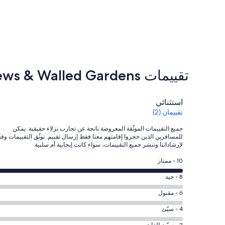
تقييمات ⁦Little Redlap – Grand Coastal Estate with Sea Views & Walled Gardens⁩
التقييمات
استثنائي
تقييمان (2)
جميع التقييمات الموثّقة المعروضة ناتجة عن تجارب نزلاء حقيقية. يمكن
للمسافرين الذين حجزوا إقامتهم معنا فقط إرسال تقييم. نوثّق التقييمات وفقً
لإرشاداتنا وننشر جميع التقييمات، سواء كانت إيجابية أم سلبية.
درجة
10 - ممتاز
التصنيف
درجة
8 - جيد
10
التصنيف
-
درجة
6 - مقبول
8
ممتاز.
التصنيف
-
درجة
4 - سيّئ
2
6
جيد.
التصنيف
من
2 - سيّئ للغاية