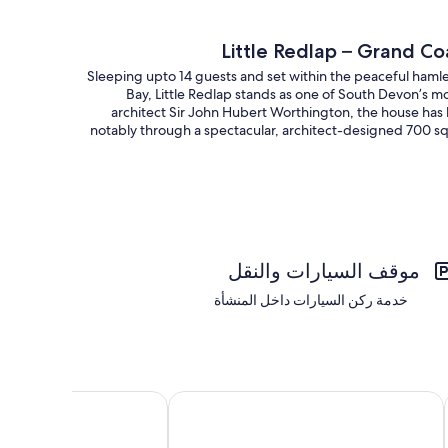
Little Redlap – Grand C
Sleeping upto 14 guests and set within the peaceful haml
Bay, Little Redlap stands as one of South Devon’s 
architect Sir John Hubert Worthington, the house ha
notably through a spectacular, architect-designed 700 sq
Facing south and flooded with natural light, Little Redlap
beautifully appointed accommodation. High ceilings, 
موقف السيارات والنقل
خدمة ركن السيارات داخل المنشأة
uary views and parking
Luxury Riverside Home with Stunning Dart Views
Golden Meadow - Views - P
The entrance opens onto a large hall with engineered oak
room. Floor-to-ceiling sliding doors f