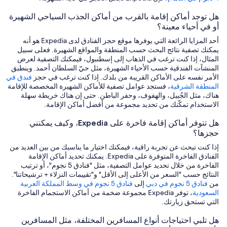
هل توجد أماكن إقامة بالقرب من أماكن الجذب السياحي الشهيرة
أو في أحياء معينة؟
أحد المزايا الرائعة التي يوفرها موقع حجز الفنادق لدى Expedia هو أنه
يمكنك تصفية نتائج البحث حسب المنطقة والمواقع الشهيرة. فعلى سبيل
المثال، إذا كنت ترغب في الذهاب إلى إسطنبول، فيمكنك التصفية لعرض
المنشآت الفندقية حسب الأحياء الشهيرة، مثل حيّ السلطان أحمد. وينطبق
الأمر نفسه على الأماكن القريبة من بلدك. إذا كنت ترغب في حجز
فندق في
المنطقة الشرقية
، فستجد عوامل تصفية للأماكن الشهيرة المخصصة للإقامة
هناك، مثل الجُبيل، والهفوف، وحفر الباطن. حتى إن هناك خريطة سهلة
الاستخدام تمكّنك من تحديد مجموعة من أفضل أماكن الإقامة.
هل تتوفر أماكن إقامة فاخرة على Expedia، وكيف يمكنني
حجزها؟
إذا كنت تبحث عن تجربة راقية، فيمكنك اختيار ما يناسبك من بين العديد من
الفنادق الفاخرة المتوفرة على Expedia. يمكنك تحديد أماكن الإقامة
الفاخرة من خلال تحديد عوامل التصفية، مثل "فنادق 5 نجوم"، أو ترتيب
النتائج حسب "السعر من الأعلى إلى الأقل" و"تقييمات النزلاء + ترشيحاتنا".
من
فنادق 5 نجوم في دبي
إلى
فنادق 5 نجوم في وسط المملكة العربية
السعودية
، توفر Expedia مجموعة ضخمة من أماكن الاستجمام الفاخرة
التي تستحق زيارتك.
هل تلبي احتياجات أنواع المسافرين المختلفة، مثل المسافرين