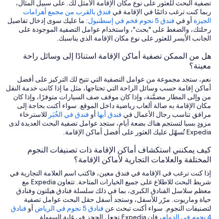
تصفية البحث للعثور على نوع مكان الإقامة الأمثل لك. على سبيل المثال،
ربما كنت ترغب دائمًا في الإقامة في
فندق بالقرب من مجمع أهرامات
الجيزة
أو في
فندق 5 نجوم فخم في إسطنبول
: ما عليك سوى إدخال تفاصيل
رحلتك، والضغط على "بحث"، واستخدام عوامل التصفية الموجودة على
الجانب الأيسر للعثور على نوع مكان الإقامة الذي يناسبك.
هل من الممكن تصفية أماكن الإقامة استنادًا إلى وسائل راحة
معينة؟
نعم، ستجد مجموعة من عوامل التصفية التي تتيح لك التركيز على أفضل
أماكن إقامة حسب وسائل الراحة التي تحتاجها، مثل ما إذا كانت خدمة النقل
من وإلى المطار مضمَّنة، وإذا كان موقف صف السيارات متوفرًا، وإذا كان
مكان الإقامة به صالة ألعاب رياضية داخل الموقع. سواء أكنت بحاجة إلى
مرافق تناسب رجال الأعمال في
فندق أبها
أو
فندق في الخُبَر
للاسترخاء
مزودٍ بسبا لتستجم هناك بضعة أيام، ستجد عوامل تصفية البحث العديدة لدى
Expedia تُسهّل عليك العثور على أفضل أماكن الإقامة.
كيف يمكنني استكشاف أماكن الإقامة ذات تصنيفات النجوم
المختلفة والعلامات التجارية لأماكن الإقامة؟
إذا كنت ترغب في الإقامة في فندق معين، فاكتب اسم العلامة التجارية في
شريط البحث للاطلاع على جميع الخيارات المتاحة. تتعاون Expedia مع
معظم سلاسل الفنادق الكبرى، بما في ذلك سلسلة فنادق هيلتون وفنادق
حياة وماريوت. مرّر للأسفل، وستجد أسفل حقل البحث عوامل تصفية
لتصنيفات النجوم. سواء أكنت تبحث عن
فنادق 5 نجوم في الرياض
أو
فنادق
4 نجوم في الدمام
، فإن Expedia تجعل الحجز في غاية السهولة.