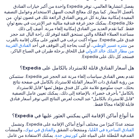
بفضل انتشارها العالمي، توفر Expedia واحدة من أكبر خيارات الفنادق
بأفضل الأسعار. كما يتيح لك معالج البحث السهل الاستخدام وعوامل التصفية
المفيدة إمكانية مقارنة كل عروض الفنادق الرائعة تلك في غضون ثوانٍ. من
خلال Expedia، يمكنك حجز غرفة فندقية مثالية عبر الإنترنت في بضع ثوانٍ
فقط. كما تقدم العديد من الفنادق إمكانية إلغاء مرنة. أضِف إلى ذلك
مساعدة العملاء الفعّالة والتي تستحق الثقة لتوفر لك راحة البال عند حجز
فندق على Expedia. سواء أكنت ترغب في العثور على مكان إقامة بالقرب
من
متنزه عسير الوطني
، أو كنت بحاجة إلى التوقف في أحد
الفنادق القريبة
من مطار الملك خالد الدولي
قبل اللحاق برحلة طيران في الصباح الباكر،
فستجد كل ذلك على Expedia.
هل أسعار الفنادق قابلة للاسترداد بالكامل على Expedia؟
تقدم بعض الفنادق سياسات إلغاء مرنة عند الحجز عبر Expedia. ستتمكن
من رؤية الفنادق ذات الأسعار القابلة للاسترداد بالكامل في صفحة نتائج
بحثك، حيث ستُوضع علامة على كل فندق مؤهل نَصها "قابل للاسترداد
بالكامل" بأحرف خضراء. بالإضافة إلى ذلك، يمكنك تعيين عامل التصفية
"قابل للاسترداد بالكامل" عند البحث لعرض النتائج التي توفر أسعار فنادق
قابلة للإلغاء مجانًا فقط.
ما أنواع أماكن الإقامة التي يمكنني العثور عليها في Expedia؟
ستجد عددًا كبيرًا من مختلف أنواع أماكن الإقامة على Expedia. وتشمل
الفنادق الساحرة في العُليا
، ومنتجعات الشقق
والفنادق في تبوك
، والمنشآت
الفندقية المُطلة على المياه على
كورنيش جدة
. يمكنك الاستفادة من عامل