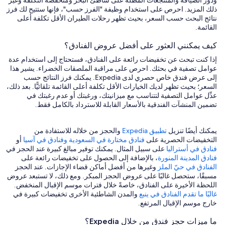
ودور الضيافة والمنتجعات المطلة على شاطئ البحر ومنخفضة التكلفة وغير
ذلك المزيد. احرص على استخدام وظيفة "الفرز حسب"، فإنها ستتيح لك فرز
نتائج البحث حسب السعر، بحيث تظهر رحلات الطيران الأقل تكلفة أعلى
القائمة.
كيف يمكنني العثور على أفضل عروض الفنادق؟
إذا كنت تبحث عن تخفيضات رائعة على الفنادق، فستحتاج إلى استخدام عدة
عوامل تصفية في بحثك. احرص على مراقبة الملصقات الخضراء. يشير هذا
إلى عرض فندق خاص حصري لدى Expedia. يمكنك فرز النتائج حسب
السعر؛ بحيث تظهر لديك الخيارات الأقل تكلفة أعلى القائمة تلقائيًّا. بعد ذلك،
عدِّل عوامل التصفية لتتناسب مع ميزانيتك، ورغبتك أو عدم رغبتك في
تضمين المنشآت الفندقية بالأسعار القابلة للاسترداد بالكامل فقط.
يمكنك أيضًا تنزيل
تطبيق Expedia
والحجز من خلاله للاستفادة من
التخفيضات الحصرية على
فنادق مختارة في السعودية
وفنادق في آسيا
أو
فنادق في أستراليا
على سبيل المثال. يمكنك توفير مبالغ كبيرة عند الحجز في
فنادق المدينة المنورة
، بالإضافة إلى الحصول على تخفيضات رائعة على
الفنادق في حيّ الملز
وغيرها من أفضل أماكن قضاء الإجازات. عند الحجز
مسبقًا، ستحصل غالبًا على عروض الحجز المبكر. ومع ذلك، لا تستبعد عروض
اللحظة الأخيرة على الفنادق، خاصةً خلال فترات موسم الإقبال المنخفض.
غالبًا ما تقدم الفنادق في ينبع
والمدن الشاطئية الأخرى تخفيضات كبيرة في
خارج موسم الإقبال المرتفع.
ما ميزات حجز فندق من خلال Expedia؟