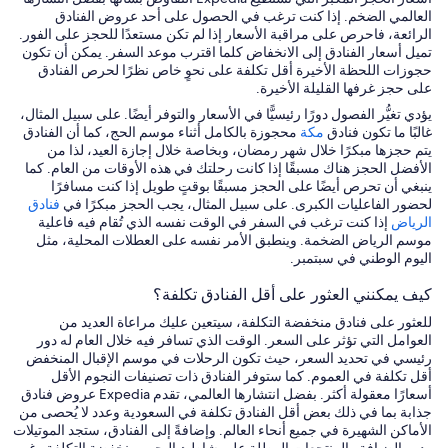
العالمي الضخم. إذا كنت ترغب في الحصول على أحد عروض الفنادق
الرائعة، فاحرص على مراقبة الأسعار إذا لم تكن مستعدًا للحجز على الفور.
تميل أسعار الفنادق إلى الانخفاض كلما اقترب موعد السفر. يمكن أن تكون
حجوزات اللحظة الأخيرة أقل تكلفة على نحوٍ خاص نظرًا لحرص الفنادق
على حجز غرفها القليلة الأخيرة.
يؤدي تغيُّر الفصول دورًا رئيسيًّا في الأسعار والتوفر أيضًا. على سبيل المثال،
غالبًا ما تكون فنادق
مكة
محجوزة بالكامل أثناء موسم الحج، كما أن الفنادق
يتم حجزها مبكرًا خلال شهر رمضان، وبخاصة خلال إجازة العيد، لذا من
الأفضل الحجز هناك مسبقًا إذا كانت رحلتك في هذه الأوقات من العام. كما
ينبغي أن تحرص أيضًا على الحجز مسبقًا بوقتٍ طويل إذا كنت مسافرًا
لحضور الفاعليات الكبرى. على سبيل المثال، يجب الحجز مبكرًا في
فنادق
الرياض
إذا كنت ترغب في السفر في الوقت نفسه الذي تُقام فيه فاعلية
موسم الرياض الضخمة. وينطبق الأمر نفسه على العطلات المحلية، مثل
اليوم الوطني في سبتمبر.
كيف يمكنني العثور على أقل الفنادق تكلفة؟
للعثور على فنادق منخفضة التكلفة، سيتعين عليك مراعاة العديد من
العوامل التي تؤثر على السعر. الوقت الذي تسافر فيه خلال العام له دور
رئيسي في تحديد السعر، حيث تكون الرحلات في موسم الإقبال المنخفض
أقل تكلفة في العموم. كما ستوفر الفنادق ذات تصنيفات النجوم الأقل
أسعارًا معقولة أكثر. بفضل انتشارها العالمي، تقدم Expedia عروض فنادق
جذابة بما في ذلك بعض أقل الفنادق تكلفة في السعودية وعدد لا يُحصى من
الأماكن الشهيرة في جميع أنحاء العالم. وإضافةً إلى الفنادق، ستجد الموتيلات