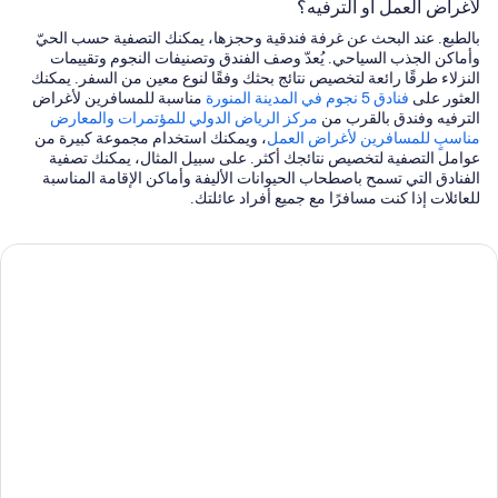
لأغراض العمل أو الترفيه؟
بالطبع. عند البحث عن غرفة فندقية وحجزها، يمكنك التصفية حسب الحيّ
وأماكن الجذب السياحي. يُعدّ وصف الفندق وتصنيفات النجوم وتقييمات
النزلاء طرقًا رائعة لتخصيص نتائج بحثك وفقًا لنوع معين من السفر. يمكنك
العثور على
فنادق 5 نجوم في المدينة المنورة
مناسبة للمسافرين لأغراض
الترفيه وفندق بالقرب من
مركز الرياض الدولي للمؤتمرات والمعارض
مناسبٍ للمسافرين لأغراض العمل
، ويمكنك استخدام مجموعة كبيرة من
عوامل التصفية لتخصيص نتائجك أكثر. على سبيل المثال، يمكنك تصفية
الفنادق التي تسمح باصطحاب الحيوانات الأليفة وأماكن الإقامة المناسبة
للعائلات إذا كنت مسافرًا مع جميع أفراد عائلتك.
ربع
لمحادثة