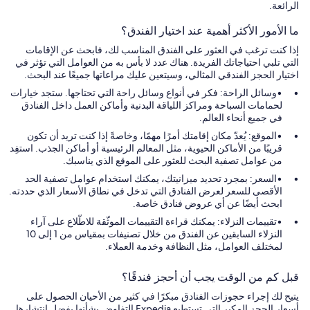
الرائعة.
ما الأمور الأكثر أهمية عند اختيار الفندق؟
إذا كنت ترغب في العثور على الفندق المناسب لك، فابحث عن الإقامات
التي تلبي احتياجاتك الفريدة. هناك عدد لا بأس به من العوامل التي تؤثر في
اختيار الحجز الفندقي المثالي، وسيتعين عليك مراعاتها جميعًا عند البحث.
وسائل الراحة: فكر في أنواع وسائل راحة التي تحتاجها. ستجد خيارات
لحمامات السباحة ومراكز اللياقة البدنية وأماكن العمل داخل الفنادق
في جميع أنحاء العالم.
الموقع: يُعدّ مكان إقامتك أمرًا مهمًا، وخاصةً إذا كنت تريد أن تكون
قريبًا من الأماكن الحيوية، مثل المعالم الرئيسية أو أماكن الجذب. استفِد
من عوامل تصفية البحث للعثور على الموقع الذي يناسبك.
السعر: بمجرد تحديد ميزانيتك، يمكنك استخدام عوامل تصفية الحد
الأقصى للسعر لعرض الفنادق التي تدخل في نطاق الأسعار الذي حددته.
ابحث أيضًا عن أي عروض فنادق خاصة.
تقييمات النزلاء: يمكنك قراءة التقييمات الموثّقة للاطّلاع على آراء
النزلاء السابقين عن الفندق من خلال تصنيفات بمقياس من 1 إلى 10
لمختلف العوامل، مثل النظافة وخدمة العملاء.
قبل كم من الوقت يجب أن أحجز فندقًا؟
يتيح لك إجراء حجوزات الفنادق مبكرًا في كثير من الأحيان الحصول على
أسعار الحجز المكبر التي تستطيع Expedia التفاوض بشأنها بفضل انتشارها