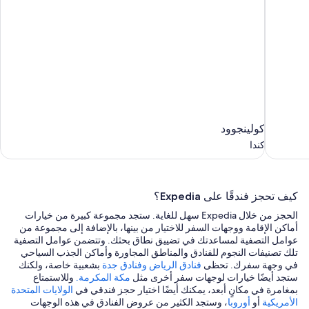
كولينجوود
كولينجوود
كندا
كندا
كيف تحجز فندقًا على Expedia؟
الحجز من خلال Expedia سهل للغاية. ستجد مجموعة كبيرة من خيارات
أماكن الإقامة ووجهات السفر للاختيار من بينها، بالإضافة إلى مجموعة من
عوامل التصفية لمساعدتك في تضييق نطاق بحثك. وتتضمن عوامل التصفية
تلك تصنيفات النجوم للفنادق والمناطق المجاورة وأماكن الجذب السياحي
في وجهة سفرك. تحظى
فنادق الرياض
وفنادق جدة
بشعبية خاصة، ولكنك
ستجد أيضًا خيارات لوجهات سفر أخرى مثل
مكة المكرمة.
وللاستمتاع
بمغامرة في مكانٍ أبعد، يمكنك أيضًا اختيار حجز فندقي في
الولايات المتحدة
الأمريكية
أو
أوروبا
، وستجد الكثير من عروض الفنادق في هذه الوجهات