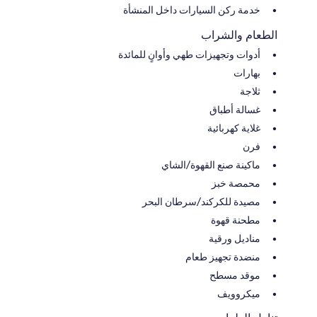
خدمة ركن السيارات داخل المنشأة
الطعام والشراب
أدوات وتجهيزات طهي وأوانٍ للمائدة
بهارات
ثلاجة
غسالة أطباق
غلاية كهربائية
فرن
ماكينة صنع القهوة/الشاي
محمصة خبز
مصيدة للكركند/سرطان البحر
مطحنة قهوة
مناديل ورقية
منضدة تجهيز طعام
موقد مسطح
ميكروويف