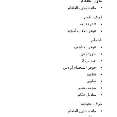
تناول الطعام
مائدة لتناول الطعام
غرف النوم
3 غرفة نوم
تتوفر ملاءات أسرّة
الحمام
تتوفر المناشف
حجرة دُش
حمامان 2
حوض استحمام أو دش
شامبو
صابون
مجفف شعر
مناديل حمّام
غرف معيشة
مائدة لتناول الطعام