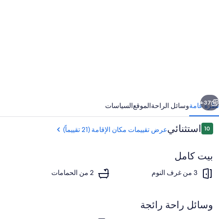
ور
Th
Pine
Woodlan
Retrea
wit
Poo
ابق
التالي
an
37+
نظرة عامة
وسائل الراحة
الموقع
السياسات
Outdoo
التقييمات
استثنائي
10
عرض تقييمات مكان الإقامة (21 تقييماً)
Pavilio
10 من 10
بيت كامل
3 من غرف النوم
2 من الحمامات
وسائل راحة رائجة
المنشأة من الخارج