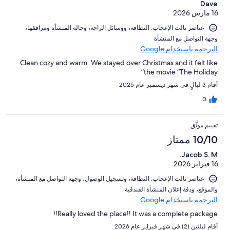
Dave
16 مارس 2026
عناصر نالت الإعجاب: ⁦النظافة⁩، و⁦وسائل الراحة⁩، و⁦حالة المنشأة ومرافقها⁩،
و⁦جهة التواصل مع المنشأة⁩
الترجمة باستخدام Google
Clean cozy and warm. We stayed over Christmas and it felt like
the movie “The Holiday”
أقام 3 ليالٍ في شهر ديسمبر عام 2025
0
تقييم موثَّق
10/10 ممتاز
Jacob S. M.
16 فبراير 2026
عناصر نالت الإعجاب: ⁦النظافة⁩، و⁦تسجيل الوصول⁩، و⁦جهة التواصل مع المنشأة⁩،
و⁦الموقع⁩، و⁦دقة إعلان المنشأة الفندقية⁩
الترجمة باستخدام Google
Really loved the place!! It was a complete package!!
أقام ليلتين (2) في شهر فبراير عام 2026