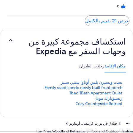
0
عرض 21 تقييم بالكامل
استكشاف مجموعة كبيرة من
وجهات السفر مع Expedia
مكان الإقامة
رحلات الطيران
ر
بست ويسترن بلس أوتاوا سيتي سنتر
ا
ر
Family sized condo newly built front porch
ب
ا
ر
1bed 1Bath Apartment Quiet
ب
ا
ر
ط
ريستوبارك موتل
ب
ا
ق
ر
ط
Cozy Countryside Retreat
ي
ب
ا
ق
ط
ا
ي
ب
ق
ط
ا
ي
ق
س
ط
فنادق في نورث غرينفيل، أونتاريو
ا
ي
ق
ي
س
ل
ا
ي
ي
س
The Pines Woodland Retreat with Pool and Outdoor Pavilion