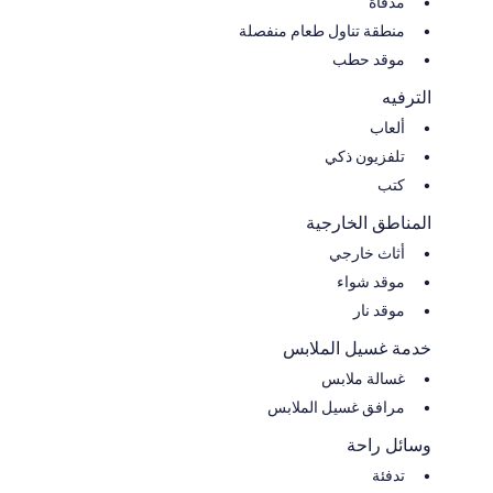
مدفأة
منطقة تناول طعام منفصلة
موقد حطب
الترفيه
ألعاب
تلفزيون ذكي
كتب
المناطق الخارجية
أثاث خارجي
موقد شواء
موقد نار
خدمة غسيل الملابس
غسالة ملابس
مرافق غسيل الملابس
وسائل راحة
تدفئة