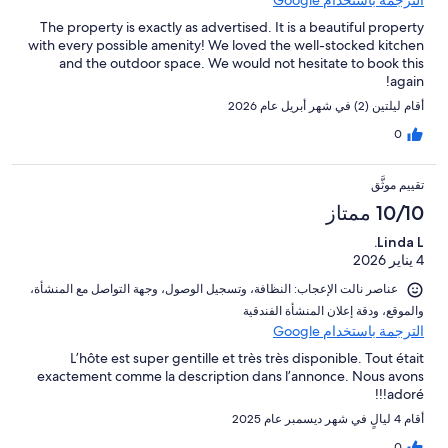
الترجمة باستخدام Google
The property is exactly as advertised. It is a beautiful property
with every possible amenity! We loved the well-stocked kitchen
and the outdoor space. We would not hesitate to book this
again!
أقام ليلتين (2) في شهر أبريل عام 2026
0
تقييم موثَّق
10/10 ممتاز
Linda L.
4 يناير 2026
عناصر نالت الإعجاب: ⁦النظافة⁩، و⁦تسجيل الوصول⁩، و⁦جهة التواصل مع المنشأة⁩،
و⁦الموقع⁩، و⁦دقة إعلان المنشأة الفندقية⁩
الترجمة باستخدام Google
L’hôte est super gentille et très très disponible. Tout était
exactement comme la description dans l’annonce. Nous avons
adoré!!!
أقام 4 ليالٍ في شهر ديسمبر عام 2025
0