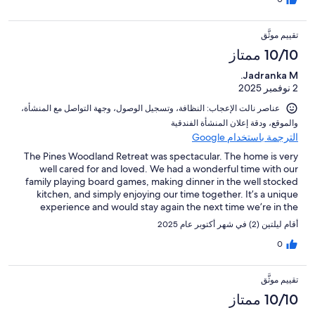
تقييم موثَّق
10/10 ممتاز
Jadranka M.
2 نوفمبر 2025
عناصر نالت الإعجاب: ⁦النظافة⁩، و⁦تسجيل الوصول⁩، و⁦جهة التواصل مع المنشأة⁩،
و⁦الموقع⁩، و⁦دقة إعلان المنشأة الفندقية⁩
الترجمة باستخدام Google
The Pines Woodland Retreat was spectacular. The home is very
well cared for and loved. We had a wonderful time with our
family playing board games, making dinner in the well stocked
kitchen, and simply enjoying our time together. It’s a unique
experience and would stay again the next time we’re in the
area. Thank you to the hosts and owners for providing families a
أقام ليلتين (2) في شهر أكتوبر عام 2025
place to unite.
0
تقييم موثَّق
10/10 ممتاز