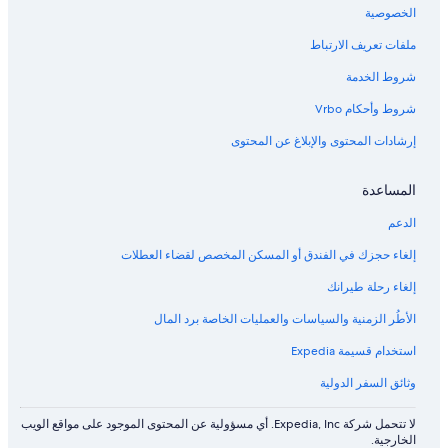
i
ت
t
a
الخصوصية
l
t
ر
t
ملفات تعريف الارتباط
f
شروط الخدمة
r
o
شروط وأحكام Vrbo
n
t
إرشادات المحتوى والإبلاغ عن المحتوى
p
o
r
المساعدة
c
الدعم
h
إلغاء حجزك في الفندق أو المسكن المخصص لقضاء العطلات
إلغاء رحلة طيرانك
الأطُر الزمنية والسياسات والعمليات الخاصة برد المال
استخدام قسيمة Expedia
وثائق السفر الدولية
لا تتحمل شركة Expedia, Inc. أي مسؤولية عن المحتوى الموجود على مواقع الويب
الخارجية.