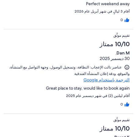
Perfect weekend away
أقام 3 ليالٍ في شهر أبريل عام 2026
0
تقييم موثَّق
10/10 ممتاز
Dan M.
30 ديسمبر 2025
عناصر نالت الإعجاب: ⁦النظافة⁩، و⁦تسجيل الوصول⁩، و⁦جهة التواصل مع المنشأة⁩،
و⁦الموقع⁩، و⁦دقة إعلان المنشأة الفندقية⁩
الترجمة باستخدام Google
Great place to stay, would like to book again
أقام ليلتين (2) في شهر ديسمبر عام 2025
0
تقييم موثَّق
10/10 ممتاز