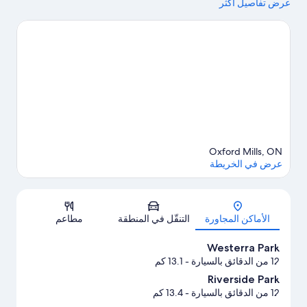
عرض تفاصيل أكثر
وCornerstone Mall لمن يرغبون التسوق.لا تفوت زيارة كل من Mrs.
McGarrigle's Fine Food Shop وSaunders Country Critters
Zoological Sanctuary & Garden Center أيضًا.
تفضل بزيارة أدلتنا
للسفر إلى نورث غرينفيل، أونتاريو
Oxford Mills, ON
عرض في الخريطة
الخريطة
الأماكن المجاورة
التنقّل في المنطقة
مطاعم
Westerra Park
12 من الدقائق بالسيارة
- 13.1 كم
Riverside Park
12 من الدقائق بالسيارة
- 13.4 كم