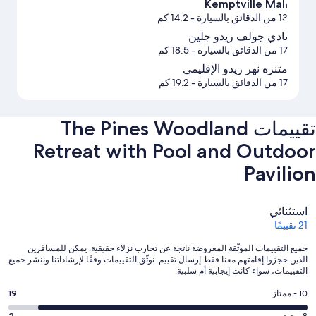
Kemptville Mall
13 من الدقائق بالسيارة
- 14.2 كم
نادي جولف ريدو جلين
17 من الدقائق بالسيارة
- 18.5 كم
متنزه نهر ريدو الإقليمي
17 من الدقائق بالسيارة
- 19.2 كم
تقييمات ⁦The Pines Woodland
Retreat with Pool and Outdoor
Pavilion⁩
التقييمات
استثنائي
21 تقييمًا
جميع التقييمات الموثّقة المعروضة ناتجة عن تجارب نزلاء حقيقية. يمكن للمسافرين
الذين حجزوا إقامتهم معنا فقط إرسال تقييم. نوثّق التقييمات وفقًا لإرشاداتنا وننشر جميع
التقييمات، سواء كانت إيجابية أم سلبية.
درجة
10 - ممتاز
19
التصنيف
8 - جيد
2