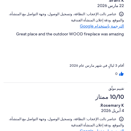
Brant K.
22 مارس 2026
عناصر نالت الإعجاب: ⁦النظافة⁩، و⁦تسجيل الوصول⁩، و⁦جهة التواصل مع المنشأة⁩،
و⁦الموقع⁩، و⁦دقة إعلان المنشأة الفندقية⁩
الترجمة باستخدام Google
Great place and the outdoor WOOD fireplace was amazing
أقام 3 ليالٍ في شهر مارس عام 2026
0
تقييم موثَّق
10/10 ممتاز
Rosemary K.
4 أبريل 2026
عناصر نالت الإعجاب: ⁦النظافة⁩، و⁦تسجيل الوصول⁩، و⁦جهة التواصل مع المنشأة⁩،
و⁦الموقع⁩، و⁦دقة إعلان المنشأة الفندقية⁩