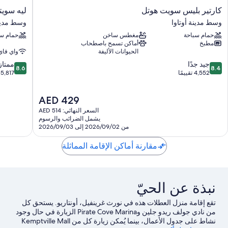
كارتير
ليه
كارتير بليس سويت هوتل
ليه سويت
بليس
سويتس
وسط مدينة أوتاوا
وسط مدينة
سويت
هوتل
حمام سباحة
مغطس ساخن
حمام سب
هوتل
أوتاوا
مطبخ
أماكن تسمح باصطحاب
وسط
وسط
الحيوانات الأليفة
واي فاي
مدينة
مدينة
8.6
8.4
أوتاوا
جيد جدًا
أوتاوا
ممتاز
8.6
8.4
من
من
4,552 تقييمًا
5,817 تقييمًا
10،
10،
جيد
ممتاز،
السعر
AED 429
جدًا،
5,817
الحالي
4,552
تقييمًا
السعر النهائي: AED 514
هو
تقييمًا
يشمل الضرائب والرسوم
AED
من 2026/09/02 إلى 2026/09/03
429
مقارنة أماكن الإقامة المماثلة
نبذة عن الحيّ
تقع إقامة منزل العطلات هذه في نورث غرينفيل، أونتاريو. يستحق كل
من نادي جولف ريدو جلين وPirate Cove Marina الزيارة في حال وجود
نشاط على جدول الأعمال، بينما يُمكن زيارة كل من Kemptville Mall