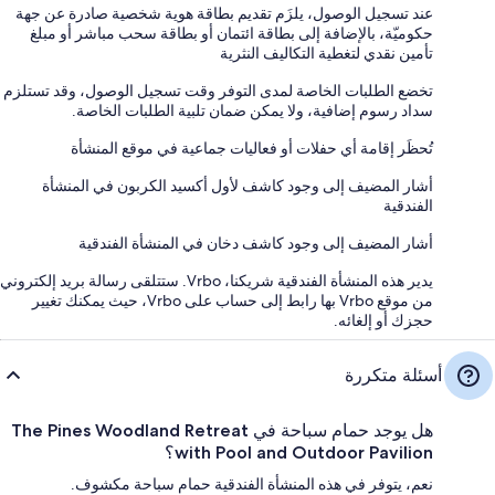
عند تسجيل الوصول، يلزَم تقديم بطاقة هوية شخصية صادرة عن جهة
حكوميّة، بالإضافة إلى بطاقة ائتمان أو بطاقة سحب مباشر أو مبلغ
تأمين نقدي لتغطية التكاليف النثرية
تخضع الطلبات الخاصة لمدى التوفر وقت تسجيل الوصول، وقد تستلزم
سداد رسوم إضافية، ولا يمكن ضمان تلبية الطلبات الخاصة.
تُحظَر إقامة أي حفلات أو فعاليات جماعية في موقع المنشأة
أشار المضيف إلى وجود كاشف لأول أكسيد الكربون في المنشأة
الفندقية
أشار المضيف إلى وجود كاشف دخان في المنشأة الفندقية
يدير هذه المنشأة الفندقية شريكنا، Vrbo. ستتلقى رسالة بريد إلكتروني
من موقع Vrbo بها رابط إلى حساب على Vrbo، حيث يمكنك تغيير
حجزك أو إلغائه.
أسئلة متكررة
هل يوجد حمام سباحة في The Pines Woodland Retreat
with Pool and Outdoor Pavilion؟
نعم، يتوفر في هذه المنشأة الفندقية حمام سباحة مكشوف.