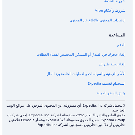
شروط الخدمة
o
f
l
l
e
o
o
l
شروط وأحكام Vrbo
d
S
c
c
h
e
a
f
إرشادات المحتوى والإبلاغ عن المحتوى
o
o
a
t
n
r
r
i
o
v
t
t
المساعدة
D
h
n
i
الدعم
e
e
e
w
v
s
إلغاء حجزك في الفندق أو المسكن المخصص لقضاء العطلات
c
a
f
o
c
r
إلغاء رحلة طيرانك
a
r
i
p
t
1
الأطُر الزمنية والسياسات والعمليات الخاصة برد المال
0
t
i
p
o
i
استخدام قسيمة Expedia
o
n
e
وثائق السفر الدولية
n
o
o
p
f
y
l
لا تتحمل شركة Expedia, Inc. أي مسؤولية عن المحتوى الموجود على مواقع الويب
الخارجية.
o
e
حقوق الطبع والنشر © لعام 2026 محفوظة لشركة .Expedia, Inc، إحدى شركات
u
Expedia Group. جميع الحقوق محفوظة. تُعدّ Expedia وشعار Expedia علامتين
r
تجاريتين أو علامتين تجاريتين مسجلتين لشركة Expedia, Inc.
d
r