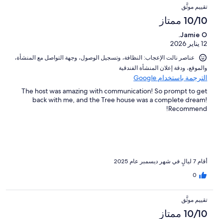
تقييم موثَّق
10/10 ممتاز
Jamie O.
12 يناير 2026
عناصر نالت الإعجاب: ⁦النظافة⁩، و⁦تسجيل الوصول⁩، و⁦جهة التواصل مع المنشأة⁩،
و⁦الموقع⁩، و⁦دقة إعلان المنشأة الفندقية⁩
الترجمة باستخدام Google
The host was amazing with communication! So prompt to get
back with me, and the Tree house was a complete dream!
Recommend!
أقام 7 ليالٍ في شهر ديسمبر عام 2025
0
تقييم موثَّق
10/10 ممتاز