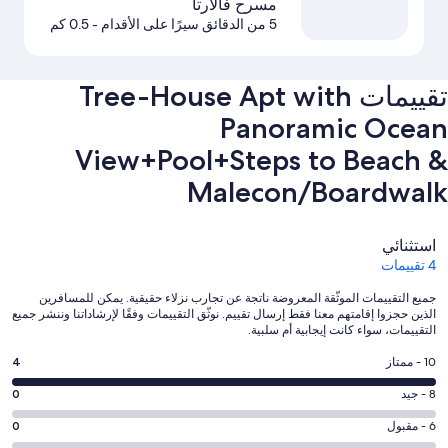
مسرح فالارتا
5 من الدقائق سيرًا على الأقدام
- 0.5 كم
تقييمات ⁦Tree-House Apt with
Panoramic Ocean
View+Pool+Steps to Beach &
Malecon/Boardwalk⁩
التقييمات
استثنائي
4 تقييمات
جميع التقييمات الموثّقة المعروضة ناتجة عن تجارب نزلاء حقيقية. يمكن للمسافرين
الذين حجزوا إقامتهم معنا فقط إرسال تقييم. نوثّق التقييمات وفقًا لإرشاداتنا وننشر جميع
التقييمات، سواء كانت إيجابية أم سلبية.
درجة
10 - ممتاز
4
التصنيف
درجة
8 - جيد
0
10
التصنيف
-
درجة
6 - مقبول
0
8
ممتاز.