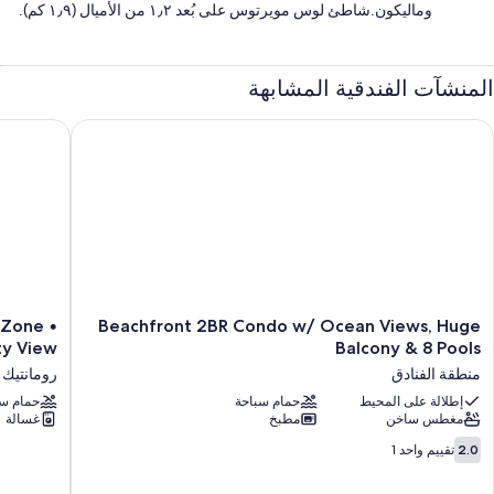
وماليكون.شاطئ لوس مويرتوس على بُعد ١٫٢ من الأميال (١٫٩ كم).
المنشآت الفندقية المشابهة
City View
achfront 2BR Condo w/ Ocean Views, Huge Balcony & 8 Pool
SOHO
Beachfront
 Zone •
Beachfront 2BR Condo w/ Ocean Views, Huge
PV
2BR
ty View
Balcony & 8 Pools
Luxury
Condo
منطقة الفنادق
رومانتيك 
Condo
w/
Ocean
إطلالة على المحيط
حمام سباحة
•
حمام سب
مغطس ساخن
مطبخ
غسالة
Romantic
Views,
Zone
Huge
2.0
2.0
تقييم واحد 1
•
Balcony
من
Rooftop
&
10،