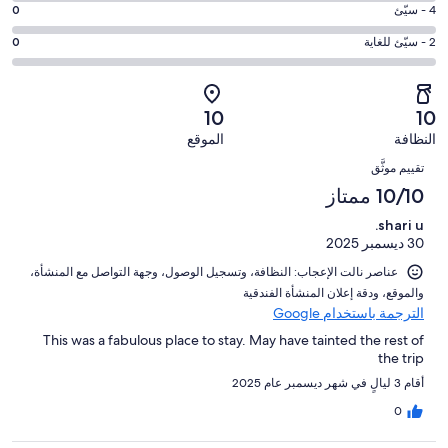
التصنيف
-
درجة
4 - سيّئ
0
4
6
جيد.
التصنيف
من
-
درجة
2 - سيّئ للغاية
0
0
4
أصل
مقبول.
التصنيف
من
-
4
0
2
أصل
سيّئ.
من
من
-
4
10
10
0
تقييمات
أصل
سيّئ
من
من
النظافة
الموقع
النزلاء
4
للغاية.
تقييمات
التقييمات
أصل
من
0
تقييم موثَّق
النزلاء
4
تقييمات
من
10/10 ممتاز
من
النزلاء
أصل
تقييمات
shari u.
4
النزلاء
30 ديسمبر 2025
من
تقييمات
عناصر نالت الإعجاب: ⁦النظافة⁩، و⁦تسجيل الوصول⁩، و⁦جهة التواصل مع المنشأة⁩،
النزلاء
و⁦الموقع⁩، و⁦دقة إعلان المنشأة الفندقية⁩
الترجمة باستخدام Google
This was a fabulous place to stay. May have tainted the rest of
the trip
أقام 3 ليالٍ في شهر ديسمبر عام 2025
0