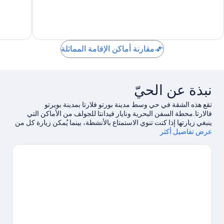
Infinity
8
تقييم
Pool
Pools
واحد
منطقة
•
1
الفنادق
Ocean
&
مقارنة أماكن الإقامة المماثلة
City
View
رومانتيك
زوون
نبذة عن الحيّ
تقع هذه الشقة في حي وسط مدينة بورتو فلارتا بمدينة بويرتو
فالارتا.محطة السفن البحرية ونايار فيدانتا للجولف من الأماكن التي
ينبغي زيارتها إذا كنت تنوي الاستمتاع بالأنشطة، بينما يُمكن زيارة كل من
عرض تفاصيل أكثر
شاطئ لوس مويرتوس وخليج بانديراس لاستكشاف الأماكن الجميلة في
المنطقة.لا تفوت زيارة لوس آركوس وVidantaWorld.
تفضل بزيارة أدلتنا
للسفر إلى بويرتو فالارتا