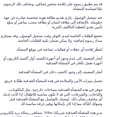
قد يتم تطبيق رسوم على إقامة شخص إضافي، وتختلف تلك الرسوم
تبعًا لسياسة المنشأة
عند تسجيل الوصول، يلزَم تقديم بطاقة هوية شخصية صادرة عن جهة
حكوميّة، بالإضافة إلى بطاقة ائتمان أو بطاقة سحب مباشر أو مبلغ
تأمين نقدي لتغطية التكاليف النثرية
تخضع الطلبات الخاصة لمدى التوفر وقت تسجيل الوصول، وقد تستلزم
سداد رسوم إضافية، ولا يمكن ضمان تلبية الطلبات الخاصة.
تُحظَر إقامة أي حفلات أو فعاليات جماعية في موقع المنشأة
أشار المضيف إلى عدم وجود أي أجهزة لكشف أول أكسيد الكربون أو
أجهزة تعمل بالغاز في المنشأة الفندقية
أشار المضيف إلى وجود كاشف دخان في المنشأة الفندقية
تشمل ميزات الأمن والسلامة في هذه المنشأة الفندقية طفّاية حريق
تتوفر في هذه المنشأة الفندقية مساحات خارجية، مثل البلكونات،
والباحات، والشرفات، التي قد لا تكون مناسبة للأطفال؛ إذا كانت لديك
أي مخاوف بشأن ذلك، نُوصيك بالتواصل مع المنشأة الفندقية قبل
وصولك للتأكد مما إذا كان بإمكانها توفير غرفة مناسبة لك
يدير هذه المنشأة الفندقية شريكنا، Vrbo. ستتلقى رسالة بريد إلكتروني