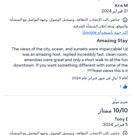
Kris M.
21 فبراير 2024
عناصر نالت الإعجاب: ⁦النظافة⁩، و⁦تسجيل الوصول⁩، و⁦جهة التواصل مع المنشأة⁩،
و⁦الموقع⁩، و⁦دقة إعلان المنشأة الفندقية⁩
الترجمة باستخدام Google
Amazing Stay
The views of the city, ocean, and sunsets were impeccable! Liz
was an amazing host, replied incredibly fast, clean room,
amenities were great and only a short walk to all the fun
downtown. If you want something different with some of the
best views this is it!!!!!
أقام 3 ليالٍ في شهر فبراير عام 2024
1
تقييم موثَّق
10/10 ممتاز
Tony E.
5 فبراير 2024
عناصر نالت الإعجاب: ⁦النظافة⁩، و⁦تسجيل الوصول⁩، و⁦جهة التواصل مع المنشأة⁩،