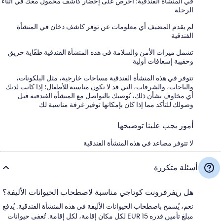
في المنشأة الفندقية؛ احرص على إحضار كاشف محمول معك في أثناء
الرحلة
لم يقدم المضيف أي معلومات عن توفر كاشف دخان في المنشأة
الفندقية
تشمل ميزات الأمن والسلامة في هذه المنشأة الفندقية طفّاية حريق
وحقيبة إسعافات أولية
تتوفر في هذه المنشأة الفندقية مساحات خارجية، مثل البلكونات،
والباحات، والشرفات، التي قد لا تكون مناسبة للأطفال؛ إذا كانت لديك
أي مخاوف بشأن ذلك، نُوصيك بالتواصل مع المنشأة الفندقية قبل
وصولك للتأكد مما إذا كان بإمكانها توفير غرفة مناسبة لك
أمور يجب علينا توضيحها
لا تتوفر مصاعد في هذه المنشأة الفندقية
أسئلة متكررة
هل ريفرفرونت كوتاجي مناسبة لاصطحاب الحيوانات الأليفة؟
نعم، يُسمح باصطحاب الحيوانات الأليفة في هذه المنشأة الفندقية. يُدفع
مبلغ تأمين قدره EUR 15 لكل مكان إقامة، لكل إقامة. تُعفى حيوانات