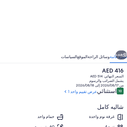
يفرفرونت
وتاجي
ابق
التالي
68+
نظرة عامة
وسائل الراحة
الموقع
السياسات
السعر
AED 416
الحالي
السعر النهائي: AED 514
هو
يشمل الضرائب والرسوم
AED
من 2026/08/17 إلى 2026/08/18
416
التقييمات
استثنائي
10
عرض تقييم واحد 1
10 من 10
شاليه كامل
المنطقة المحيطة بالمنشأة
غرفة نوم واحدة
حمام واحد
تسع 4
60 متر مربع