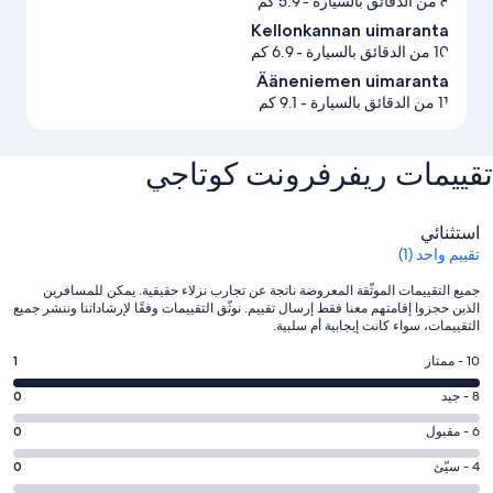
8 من الدقائق بالسيارة
- 5.9 كم
Kellonkannan uimaranta
10 من الدقائق بالسيارة
- 6.9 كم
Ääneniemen uimaranta
11 من الدقائق بالسيارة
- 9.1 كم
تقييمات ⁦ريفرفرونت كوتاجي⁩
التقييمات
استثنائي
تقييم واحد (1)
جميع التقييمات الموثّقة المعروضة ناتجة عن تجارب نزلاء حقيقية. يمكن للمسافرين
الذين حجزوا إقامتهم معنا فقط إرسال تقييم. نوثّق التقييمات وفقًا لإرشاداتنا وننشر جميع
التقييمات، سواء كانت إيجابية أم سلبية.
درجة
10 - ممتاز
1
التصنيف
درجة
8 - جيد
0
10
التصنيف
-
درجة
6 - مقبول
0
8
ممتاز.
التصنيف
-
درجة
4 - سيّئ
0
1
6
جيد.
التصنيف