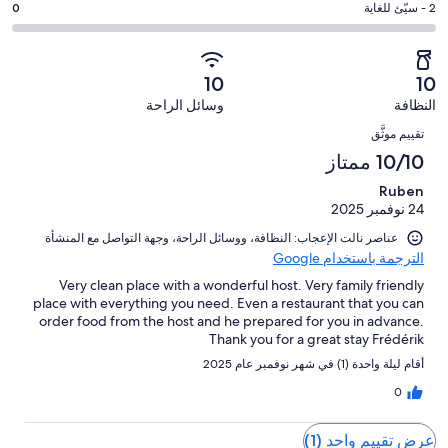
من
-
درجة
2 - سيّئ للغاية
0
0
4
أصل
مقبول.
التصنيف
من
-
1
0
2
أصل
سيّئ.
من
من
-
1
10
10
0
تقييمات
أصل
سيّئ
من
من
النظافة
وسائل الراحة
النزلاء
1
للغاية.
تقييمات
التقييمات
أصل
من
0
تقييم موثَّق
النزلاء
1
تقييمات
من
10/10 ممتاز
من
النزلاء
أصل
تقييمات
Ruben
1
النزلاء
24 نوفمبر 2025
من
تقييمات
عناصر نالت الإعجاب: ⁦النظافة⁩، و⁦وسائل الراحة⁩، و⁦جهة التواصل مع المنشأة⁩
الترجمة باستخدام Google
النزلاء
Very clean place with a wonderful host. Very family friendly
place with everything you need. Even a restaurant that you can
order food from the host and he prepared for you in advance.
Thank you for a great stay Frédérik
أقام ليلة واحدة (1) في شهر نوفمبر عام 2025
0
عرض تقييم واحد (1)