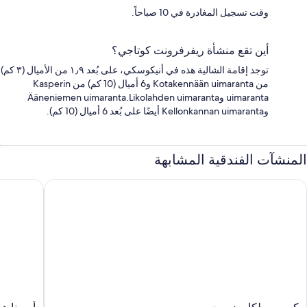
وقت تسجيل المغادرة في 10 صباحاً.
أين تقع منشأة ريفرفرونت كوتاجي؟
توجد إقامة الشالية هذه في أنيكوسكي، على بُعد ١٫٩ من الأميال (٣ كم)
من Kotakennään uimaranta و6 أميال (10 كم) من Kasperin
uimaranta وÄäneniemen uimaranta.Likolahden uimaranta
وKellonkannan uimaranta أيضًا على بُعد 6 أميال (10 كم).
المنشآت الفندقية المشابهة
يوروسيلكا ريزورت
أومينا هوت
كيوروسيلكا
أومينا