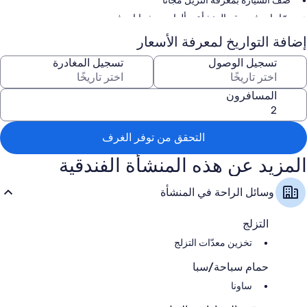
صف السيارة بمعرفة النزيل مجانًا
درّاجات في مقر المنشأة، وألعاب، وشوايات فحم
كُتُب وأثاث خارجي
إضافة التواريخ لمعرفة الأسعار
تسجيل الوصول
تسجيل المغادرة
المسافرون
التحقق من توفر الغرف
المزيد عن هذه المنشأة الفندقية
وسائل الراحة في المنشأة
التزلج
تخزين معدّات التزلج
حمام سباحة/سبا
ساونا