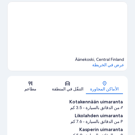
إمكانية صيد الأسماك في مكان قريب.
تفضل بزيارة أدلتنا للسفر إلى
أنيكوسكي
Äänekoski, Central Finland
عرض في الخريطة
الخريطة
الأماكن المجاورة
التنقّل في المنطقة
مطاعم
Kotakennään uimaranta
4 من الدقائق بالسيارة
- 3.5 كم
Likolahden uimaranta
8 من الدقائق بالسيارة
- 7.6 كم
Kasperin uimaranta