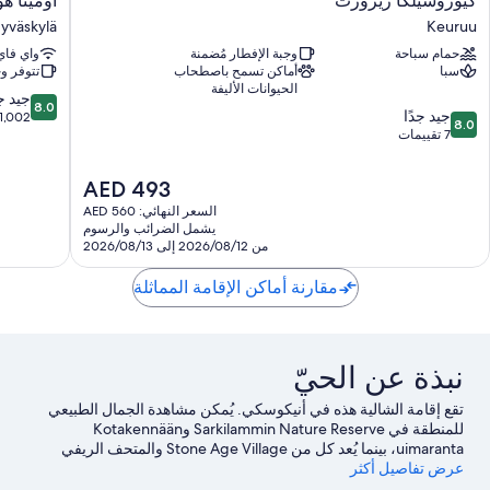
كيوروسيلكا ريزورت
أومينا ه
ريزورت
هوتل
Jyväskylä
Keuruu
Keuruu
جيفاسكيلا
حمام سباحة
وجبة الإفطار مُضمنة
واي فاي
Jyväskylä
سبا
أماكن تسمح باصطحاب
تتوفر و
الحيوانات الأليفة
8.0
جيد جد
8.0
8.0
جيد جدًا
من
1,002 تقييم
8.0
من
7 تقييمات
10،
10،
جيد
جيد
جدًا،
السعر
AED 493
جدًا،
1,002
الحالي
السعر النهائي: AED 560
7
تقييم
هو
يشمل الضرائب والرسوم
تقييمات
AED
من 2026/08/12 إلى 2026/08/13
493
مقارنة أماكن الإقامة المماثلة
نبذة عن الحيّ
تقع إقامة الشالية هذه في أنيكوسكي. يُمكن مشاهدة الجمال الطبيعي
للمنطقة في Sarkilammin Nature Reserve وKotakennään
uimaranta، بينما يُعد كل من Stone Age Village والمتحف الريفي
عرض تفاصيل أكثر
ومعرض جيه إل رونيبرج من أبرز المعالم الثقافية.اغتنم فرصة
استكشاف المنطقة بغرض الاستمتاع بخوض تجارب مثيرة في المياه مثل