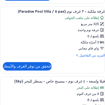
يلا
اص
اسعة
ستعراض
أغطية فراش متميزة وألحفة محشوة بالريش 
5
غرفة ملكية - ٣ غرف نوم (Paradise Pool Villa / 6 pax)
ميع
إطلالة على ملعب الجولف
رف
ور
وم
325 متر مربع
رفة
لكية
غرفة نوم واحدة
مسبح
اص
يتّسع لـ 6
3 أسرّة ملكيّة
رف
واي فاي مجاني
وم
لمزيد
المزيد من التفاصيل
(Paradise
ن
Poo
لتفاصيل
التحقق من توفر الغرف والأسعار
Vill
ن
رفة
لكية
ستعراض
أغطية فراش متميزة وألحفة محشوة بالريش 
1
فيلا واسعة - ٤ غرف نوم - بمسبح خاص - بمنظر للبحر (Sky)
ميع
pax
إطلالة على البحر
رف
ور
وم
4 من غرف النوم
يلا
(Paradise
اسعة
يتّسع لـ 8
Poo