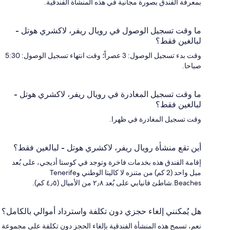
بمعرفة الفندق بصورة مجانية في هذه المنشأة الفندقية.
ما وقت تسجيل الوصول في رويال ريفر، لاكشري هوتل -
لبالغين فقط؟
وقت بدء تسجيل الوصول: 3 عصراً؛ وقت انتهاء تسجيل الوصول: 5:30
صباحا.
ما وقت تسجيل المغادرة في رويال ريفر، لاكشري هوتل -
لبالغين فقط؟
وقت تسجيل المغادرة في ظهرا.
أين تقع منشأة رويال ريفر، لاكشري هوتل - لبالغين فقط؟
إقامة الفندق هذه بخدمات فاخرة وتوجد في كوستا أديجي، على بُعد
ميل واحد (2 كم) من متنزه لا كاليتا الوطني وTenerife
Beaches.شاطئ فانيابي على بُعد ٢٫٨ من الأميال (٤٫٥ كم).
هل يُمكنني إلغاء حجزي دون تكلفة واسترداد أموالي بالكامل؟
نعم، تسمح هذه المنشأة الفندقية بإلغاء الحجز دون تكلفة على مجموعة