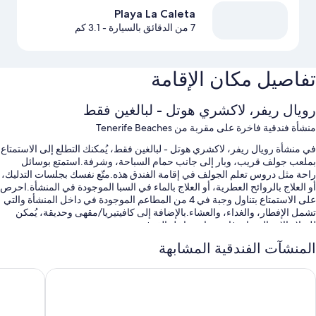
Playa La Caleta
7 من الدقائق بالسيارة
- 3.1 كم
تفاصيل مكان الإقامة
رويال ريفر، لاكشري هوتل - لبالغين فقط
منشأة فندقية فاخرة على مقربة من Tenerife Beaches
في منشأة رويال ريفر، لاكشري هوتل - لبالغين فقط، يُمكنك التطلع إلى الاستمتاع
بملعب جولف قريب، وبار إلى جانب حمام السباحة، وشرفة.استمتع بوسائل
راحة مثل دروس تعلم الجولف في إقامة الفندق هذه.متّع نفسك بجلسات التدليك،
أو العلاج بالروائح العطرية، أو العلاج بالماء في السبا الموجودة في المنشأة.احرص
على الاستمتاع بتناول وجبة في 4 من المطاعم الموجودة في داخل المنشأة والتي
تشمل الإفطار، والغداء، والعشاء.بالإضافة إلى كافيتيريا/مقهى وحديقة، يُمكن
للنزلاء الاتصال بواي فاي مجاني داخل الغرفة.
ستتوفر أيضًا امتيازات مثل:
المنشآت الفندقية المشابهة
حمام سباحة مغطى وحمام سباحة مكشوف، مع مقاعد للتشمس
يليا جاردينيس ديل تايدي - لبالغين فقط
رويال هاي
صف السيارة بمعرفة النزيل وصف السيارة مجانًا بمعرفة الفندق مجانًا
الدراجات المخصصة للإيجار، وتخزين الأمتعة، ومكتب استقبال مفتوح 24