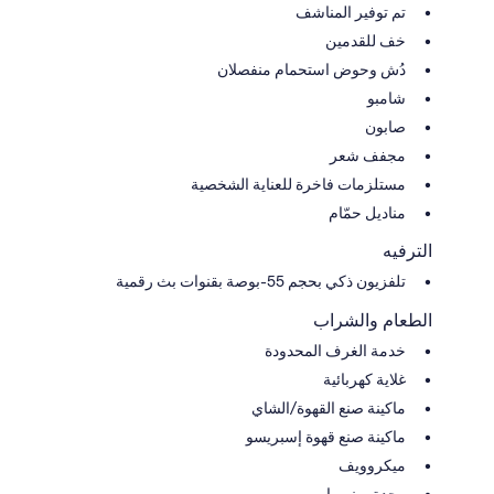
تم توفير المناشف
خف للقدمين
دُش وحوض استحمام منفصلان
شامبو
صابون
مجفف شعر
مستلزمات فاخرة للعناية الشخصية
مناديل حمّام
الترفيه
تلفزيون ذكي بحجم 55-بوصة بقنوات بث رقمية
الطعام والشراب
خدمة الغرف المحدودة
غلاية كهربائية
ماكينة صنع القهوة/الشاي
ماكينة صنع قهوة إسبريسو
ميكروويف