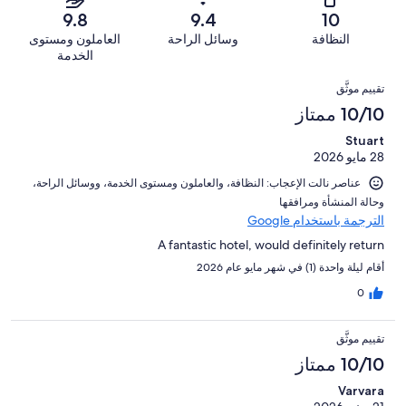
من
من
-
161
9.8
9.4
10
0
تقييمات
أصل
سيّئ
من
من
النظافة
وسائل الراحة
العاملون ومستوى
النزلاء
161
للغاية.
تقييمات
أصل
الخدمة
من
1
النزلاء
161
التقييمات
تقييمات
من
تقييم موثَّق
من
النزلاء
أصل
10/10 ممتاز
تقييمات
161
النزلاء
Stuart
من
28 مايو 2026
تقييمات
النزلاء
عناصر نالت الإعجاب: ⁦النظافة⁩، و⁦العاملون ومستوى الخدمة⁩، و⁦وسائل الراحة⁩،
و⁦حالة المنشأة ومرافقها⁩
الترجمة باستخدام Google
A fantastic hotel, would definitely return
أقام ليلة واحدة (1) في شهر مايو عام 2026
0
تقييم موثَّق
10/10 ممتاز
Varvara