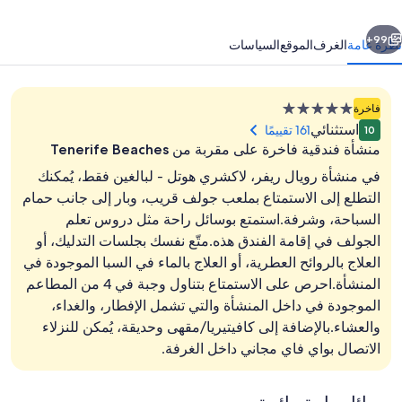
بالغين
ابق
التالي
قط
99+
نظرة عامة
الغرف
الموقع
السياسات
منشأة
فاخرة
فندقية
استثنائي
161 تقييمًا
10
مصنفة
منشأة فندقية فاخرة على مقربة من Tenerife Beaches
بـ
في منشأة رويال ريفر، لاكشري هوتل - لبالغين فقط، يُمكنك
5.0
التطلع إلى الاستمتاع بملعب جولف قريب، وبار إلى جانب حمام
نجوم
السباحة، وشرفة.استمتع بوسائل راحة مثل دروس تعلم
أغطية فراش متميزة وألحفة محشوة بالريش 
الجولف في إقامة الفندق هذه.متّع نفسك بجلسات التدليك، أو
العلاج بالروائح العطرية، أو العلاج بالماء في السبا الموجودة في
المنشأة.احرص على الاستمتاع بتناول وجبة في 4 من المطاعم
الموجودة في داخل المنشأة والتي تشمل الإفطار، والغداء،
والعشاء.بالإضافة إلى كافيتيريا/مقهى وحديقة، يُمكن للنزلاء
الاتصال بواي فاي مجاني داخل الغرفة.