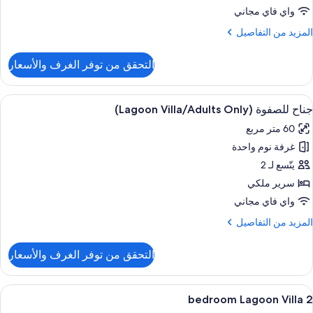
رفتا
واي فاي مجاني
وم
لمزيد
المزيد من التفاصيل
(River/Swim
ن
Up/Adult
لتفاصيل
التحقق من توفر الغرف والأسعار
ن
Only
ناح
يلوكس
ستعراض
أغطية فراش متميزة وألحفة محشوة بالريش 
11
جناح للصفوة (Lagoon Villa/Adults Only)
ميع
رفتا
60 متر مربع
وم
ور
(River/Swim
غرفة نوم واحدة
ناح
Up/Adult
لصفوة
يتّسع لـ 2
Only
(Lagoon
سرير ملكي
Villa/Adult
واي فاي مجاني
Only
لمزيد
المزيد من التفاصيل
ن
لتفاصيل
التحقق من توفر الغرف والأسعار
ن
ناح
لصفوة
ستعراض
أغطية فراش متميزة وألحفة محشوة بالريش 
11
(Lagoon
2 bedroom Lagoon Villa
ميع
Villa/Adult