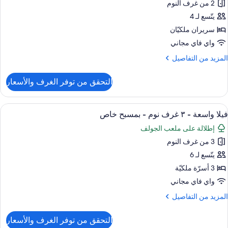
bedroo
2 من غرف النوم
Poo
Gran
Villa
يتّسع لـ 4
Poo
سريران ملكيّان
Vill
واي فاي مجاني
لمزيد
المزيد من التفاصيل
ن
لتفاصيل
التحقق من توفر الغرف والأسعار
ن
bedroo
ستعراض
أغطية فراش متميزة وألحفة محشوة بالريش 
13
Gran
فيلا واسعة - ٣ غرف نوم - بمسبح خاص
ميع
Poo
إطلالة على ملعب الجولف
Vill
ور
3 من غرف النوم
يلا
اسعة
يتّسع لـ 6
3 أسرّة ملكيّة
واي فاي مجاني
رف
لمزيد
المزيد من التفاصيل
وم
ن
لتفاصيل
التحقق من توفر الغرف والأسعار
ن
مسبح