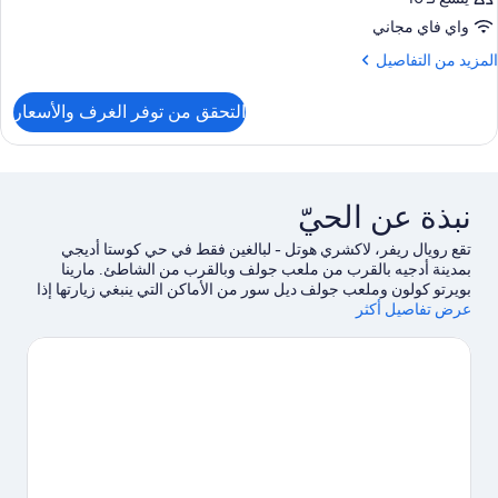
واي فاي مجاني
لمزيد
المزيد من التفاصيل
ن
لتفاصيل
التحقق من توفر الغرف والأسعار
ن
لغرفة
نبذة عن الحيّ
تقع رويال ريفر، لاكشري هوتل - لبالغين فقط في حي كوستا أديجي
بمدينة أدجيه بالقرب من ملعب جولف وبالقرب من الشاطئ. مارينا
بويرتو كولون وملعب جولف ديل سور من الأماكن التي ينبغي زيارتها إذا
عرض تفاصيل أكثر
كنت تنوي الاستمتاع بالأنشطة، بينما يُمكن زيارة كل من Tenerife
Beaches وشاطئ إل دوكا لاستكشاف الأماكن الجميلة في المنطقة.هل
تطلع إلى الاستمتاع بحضور حدث أو مباراة في أثناء تواجدك في المدينة؟
احظ بمشاهدة ما يُحدث في Tenerife Top Training أو ماجما آرت أند
كونجرس سنتر.لا تفوت فرصة خوض تجارب مثيرة في الهواء الطلق مثل
مضمار للمشي/ للدراجات، وركوب الدراجات الجبلية، وإمكانية ركوب
الخيل في مكان قريب.
تفضل بزيارة أدلتنا للسفر إلى أدجيه