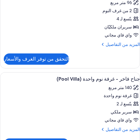
96 متر مربع
Only
ور
2 من غرف النوم
bedroo
يتّسع لـ 4
Lagoo
سريران ملكيّان
Vill
واي فاي مجاني
لمزيد
المزيد من التفاصيل
ن
لتفاصيل
التحقق من توفر الغرف والأسعار
ن
bedroo
ستعراض
أغطية فراش متميزة وألحفة محشوة بالريش 
8
Lagoo
جناح فاخر - غرفة نوم واحدة (Pool Villa)
ميع
Vill
140 متر مربع
ور
غرفة نوم واحدة
ناح
اخر
يتّسع لـ 2
سرير ملكي
رفة
واي فاي مجاني
وم
لمزيد
المزيد من التفاصيل
احدة
ن