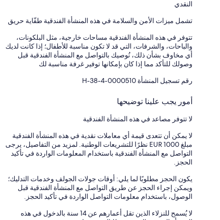
النقدي
تشمل ميزات الأمن والسلامة في هذه المنشأة الفندقية طفّاية حريق
تتوفر في هذه المنشأة الفندقية مساحات خارجية، مثل البلكونات،
والباحات، والشرفات، التي قد لا تكون مناسبة للأطفال؛ إذا كانت لديك
أي مخاوف بشأن ذلك، نُوصيك بالتواصل مع المنشأة الفندقية قبل
وصولك للتأكد مما إذا كان بإمكانها توفير غرفة مناسبة لك
رقم تسجيل المنشأة ⁦H-38-4-0000510⁩
أمور يجب علينا توضيحها
لا تتوفر مصاعد في هذه المنشأة الفندقية
لا يمكن أن تتعدى قيمة أي معاملات نقدية في هذه المنشأة الفندقية
مبلغ EUR 1000 نظرًا للتشريعات الوطنية. لمزيد من التفاصيل، يرجى
التواصل مع المنشأة الفندقية باستخدام المعلومات الواردة في تأكيد
الحجز.
يكون الحجز مطلوبًا لما يلي: أوقات جولات الجولف وخدمات التدليك؛
ويمكن إجراء الحجز عن طريق التواصل مع المنشأة الفندقية قبل
الوصول، باستخدام معلومات التواصل الواردة في تأكيد الحجز.
لا يُسمح للنزلاء الذين تقل أعمارهم عن 14 سنة بالدخول في هذه