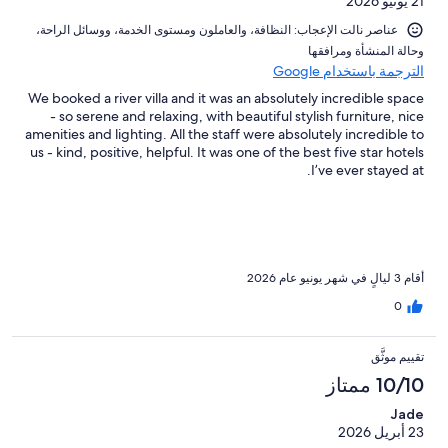
21 يونيو 2026
عناصر نالت الإعجاب: ⁦النظافة⁩، و⁦العاملون ومستوى الخدمة⁩، و⁦وسائل الراحة⁩،
و⁦حالة المنشأة ومرافقها⁩
الترجمة باستخدام Google
We booked a river villa and it was an absolutely incredible space
- so serene and relaxing, with beautiful stylish furniture, nice
amenities and lighting. All the staff were absolutely incredible to
us - kind, positive, helpful. It was one of the best five star hotels
I’ve ever stayed at.
أقام 3 ليالٍ في شهر يونيو عام 2026
0
تقييم موثَّق
10/10 ممتاز
Jade
23 أبريل 2026