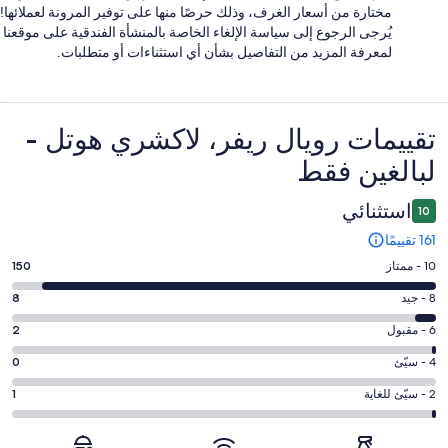
مختارة من أسعار الغرف، وذلك حرصًا منها على توفير المرونة لعملائها!
يُرجى الرجوع إلى سياسة الإلغاء الخاصة بالمنشأة الفندقية على موقعنا
لمعرفة المزيد من التفاصيل بشأن أي استثناءات أو متطلبات.
التقييمات
تقييمات ⁦رويال ريفر، لاكشري هوتل -
لبالغين فقط⁩
استثنائي
10
161 تقييمًا
درجة
10 - ممتاز
150
التصنيف
درجة
8 - جيد
8
10
التصنيف
-
درجة
6 - مقبول
2
8
ممتاز.
التصنيف
-
درجة
4 - سيّئ
0
150
6
جيد.
التصنيف
من
-
درجة
2 - سيّئ للغاية
1
8
4
أصل
مقبول.
التصنيف
من
-
161
2
2
أصل
سيّئ.