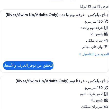
لمتاحة
عرض 13 من 13 غرفةً
لغرف
ستعراض
أغطية فراش متميزة وألحفة محشوة بالريش 
15
جناح ديلوكس - غرفة نوم واحدة (River/Swim Up/Adults Only)
ميع
120 متر مربع
ور
غرفة نوم واحدة
ناح
يلوكس
يتّسع لـ 2
سرير ملكي
رفة
واي فاي مجاني
وم
لمزيد
المزيد من التفاصيل
احدة
ن
(River/Swim
لتفاصيل
التحقق من توفر الغرف والأسعار
ن
Up/Adult
ناح
Only
يلوكس
ستعراض
أغطية فراش متميزة وألحفة محشوة بالريش 
12
جناح ديلوكس - غرفتا نوم (River/Swim Up/Adults Only)
ميع
رفة
180 متر مربع
وم
ور
احدة
2 من غرف النوم
ناح
(River/Swim
يلوكس
يتّسع لـ 4
Up/Adult
Only
سريران ملكيّان