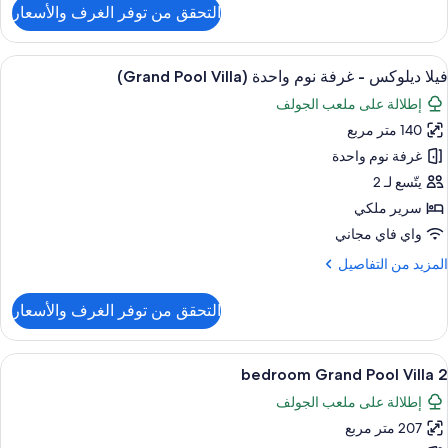
(Pool
لتفاصيل
التحقق من توفر الغرف والأسعار
ن
Villa
ناح
اخر
ستعراض
أغطية فراش متميزة وألحفة محشوة بالريش 
7
فيلا ديلوكس - غرفة نوم واحدة (Grand Pool Villa)
ميع
رفة
إطلالة على ملعب الجولف
وم
ور
احدة
140 متر مربع
يلا
(Pool
يلوكس
غرفة نوم واحدة
Villa
يتّسع لـ 2
رفة
سرير ملكي
وم
واي فاي مجاني
احدة
لمزيد
المزيد من التفاصيل
(Grand
ن
Poo
لتفاصيل
التحقق من توفر الغرف والأسعار
Villa
ن
يلا
يلوكس
ستعراض
أغطية فراش متميزة وألحفة محشوة بالريش 
7
2 bedroom Grand Pool Villa
ميع
رفة
إطلالة على ملعب الجولف
وم
ور
احدة
207 متر مربع
(Grand