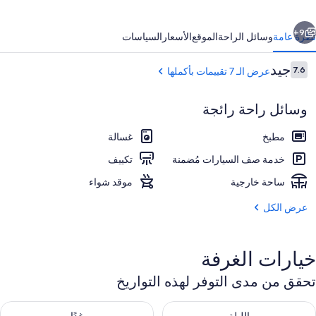
ابق
التالي
9+
نظرة عامة
وسائل الراحة
الموقع
الأسعار
السياسات
التقييمات
جيد
7.6
عرض الـ 7 تقييمات بأكملها
7.6 من 10
وسائل راحة رائجة
مطبخ
غسالة
خدمة صف السيارات مُضمنة
تكييف
ساحة خارجية
موقد شواء
حديقة
عرض الكل
خيارات الغرفة
تحقق من مدى التوفر لهذه التواريخ
حقق من مدى التوفر لليلة للفترة أغسطس 7 - أغسطس 8
تحقق من مدى التوفر لغد للفترة أغسطس 8 