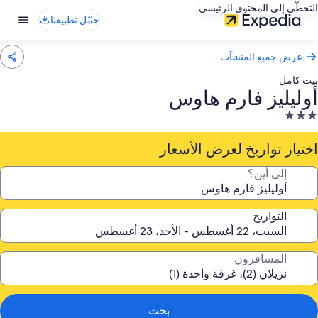
التخطّي إلى المحتوى الرئيسي
حمّل تطبيقنا
عرض جميع المنشآت
بيت كامل
أوليليز فارم هاوس
نشأة
ندقية
صنفة
اختيار تواريخ لعرض الأسعار
ـ
إلى أين؟
3.
جوم
التواريخ
المسافرون
بحث