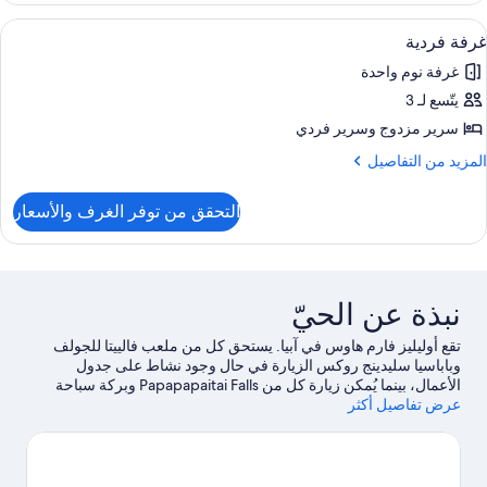
ريحة
ستعراض
أغطية فراش متميزة ومكواة/لوح كي وطراز 
1
غرفة فردية
ميع
رفتا
غرفة نوم واحدة
وم
ور
يتّسع لـ 3
رفة
نظر
ردية
سرير مزدوج‫‬ وسرير فردي
لجبل
لمزيد
المزيد من التفاصيل
ن
لتفاصيل
التحقق من توفر الغرف والأسعار
ن
رفة
ردية
نبذة عن الحيّ
تقع أوليليز فارم هاوس في آبيا. يستحق كل من ملعب فالييتا للجولف
وباباسيا سليدينج روكس الزيارة في حال وجود نشاط على جدول
الأعمال، بينما يُمكن زيارة كل من Papapapaitai Falls وبركة سباحة
عرض تفاصيل أكثر
داخل كهف بيولا لمن يرغبون في الاستمتاع بالجمال الطبيعي للمنطقة.لا
تفوت زيارة كل من China Aid Arts and Culture Centre وPalolo
Deep Marine Reserve أيضًا.
تفضل بزيارة أدلتنا للسفر إلى آبيا