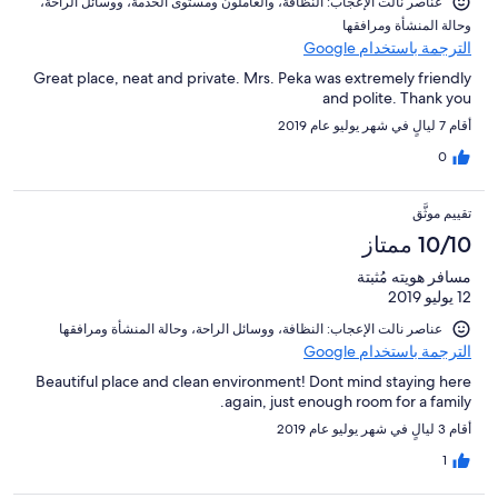
عناصر نالت الإعجاب: ⁦النظافة⁩، و⁦العاملون ومستوى الخدمة⁩، و⁦وسائل الراحة⁩،
و⁦حالة المنشأة ومرافقها⁩
الترجمة باستخدام Google
Great place, neat and private. Mrs. Peka was extremely friendly
and polite. Thank you
أقام 7 ليالٍ في شهر يوليو عام 2019
0
تقييم موثَّق
10/10 ممتاز
مسافر هويته مُثبتة
12 يوليو 2019
عناصر نالت الإعجاب: ⁦النظافة⁩، و⁦وسائل الراحة⁩، و⁦حالة المنشأة ومرافقها⁩
الترجمة باستخدام Google
Beautiful place and clean environment! Dont mind staying here
again, just enough room for a family.
أقام 3 ليالٍ في شهر يوليو عام 2019
1