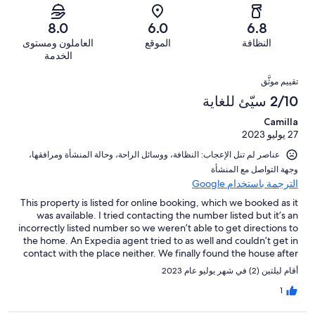
7
0
2
أصل
سيّئ.
من
من
-
7
8.0
6.0
6.8
1
تقييمات
أصل
سيّئ
من
من
النظافة
الموقع
العاملون ومستوى
النزلاء
7
للغاية.
تقييمات
أصل
الخدمة
من
1
النزلاء
7
التقييمات
تقييمات
من
تقييم موثَّق
من
النزلاء
أصل
2/10 سيّئ للغاية
تقييمات
7
النزلاء
Camilla
من
27 يوليو 2023
تقييمات
النزلاء
عناصر لم تنل الإعجاب: ⁦النظافة⁩، و⁦وسائل الراحة⁩، و⁦حالة المنشأة ومرافقها⁩،
و⁦جهة التواصل مع المنشأة⁩
الترجمة باستخدام Google
This property is listed for online booking, which we booked as it
was available. I tried contacting the number listed but it’s an
incorrectly listed number so we weren’t able to get directions to
the home. An Expedia agent tried to as well and couldn’t get in
contact with the place neither. We finally found the house after
asking around the village for this place only to finally find the
أقام ليلتين (2) في شهر يوليو عام 2023
place and meet one of the property managers on site, and the
manager was shocked that we had booked online as she wasn’t
1
aware of an online booking site. Needless to say, we were told