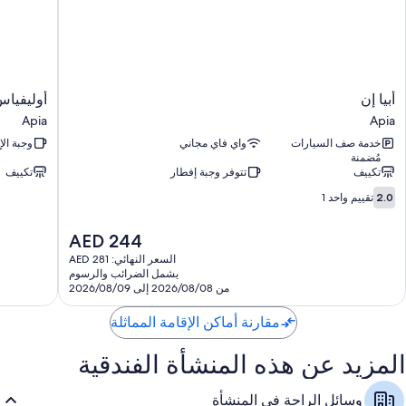
مزايا مثل تكييف ومناطق جلوس منفصلة.
تتضمن وسائل الراحة الأخرى:
حمامات مزودة بدُش غزير
تلفزيونات بشاشة مسطحة مزودة بقنوات بريميوم
أبيا
أوليفياس
أبيا إن
أوليفيا
مناطق جلوس منفصلة، ومطابخ، وثلاجات/مُجمّدات بحجم كبير
إن
أكوموديش
Apia
Apia
Apia
Apia
خدمة صف السيارات
واي فاي مجاني
وجبة ال
مُضمنة
تكييف
تتوفر وجبة إفطار
تكييف
2.0
2.0
تقييم واحد 1
من
10،
السعر
AED 244
تقييم
الحالي
واحد
السعر النهائي: AED 281
هو
يشمل الضرائب والرسوم
1
AED
من 2026/08/08 إلى 2026/08/09
244
مقارنة أماكن الإقامة المماثلة
المزيد عن هذه المنشأة الفندقية
وسائل الراحة في المنشأة