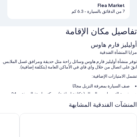
Flea Market
7 من الدقائق بالسيارة
- 6.3 كم
تفاصيل مكان الإقامة
أوليليز فارم هاوس
مزايا المنشأة الفندقية
توفر منشأة أوليليز فارم هاوس وسائل راحة مثل حديقة ومرافق غسل الملابس.
ابقَ على اتصال من خلال واي فاي في الأماكن العامة (بتكلفة إضافية).
تشمل الامتيازات الإضافية:
صف السيارة بمعرفة النزيل مجانًا
خدمة التوصيل من المطار (بتكلفة إضافية)، ومكتب استقبال مفتوح 24
ساعة، ولا يُسمَح بالتدخين
المنشآت الفندقية المشابهة
شوايات فحم
بيا إن
أوليفياس 
سمات الغرفة
استمتع بالإقامة في جميع غرف النزلاء ذات المفروشات الفريدة في كل منها،
والتي توفر وسائل راحة مثل أغطية فراش متميزة وقائمة الوسائد، إلى جانب