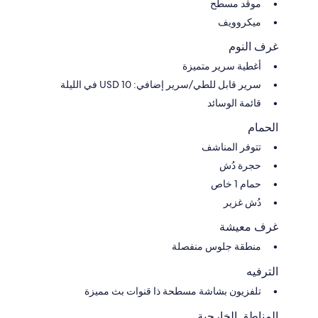
موقد مسطح
ميكروويف
غرف النوم
أغطية سرير متميزة
سرير قابل للطي/سرير إضافي: USD 10 في الليلة
قائمة الوسائد
الحمام
تتوفر المناشف
حجرة دُش
حمام 1 خاص
دُش غزير
غرف معيشة
منطقة جلوس منفصلة
الترفيه
تلفزيون بشاشة مسطحة ذا قنوات بث مميزة
المناطق الخارجية