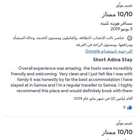
تقييم موثَّق
10/10 ممتاز
مسافر هويته مُثبتة
3 يونيو 2019
عناصر نالت الإعجاب: ⁦النظافة⁩، و⁦العاملون ومستوى الخدمة⁩، و⁦حالة المنشأة
ومرافقها⁩، و⁦مستوى الراحة في الغرفة⁩
الترجمة باستخدام Google
Short Adina Stay
Overall experience was amazing, the hosts were incredibly
friendly and welcoming. Very clean and I just felt like I was with
family it was honestly by far the best accommodation I have
stayed at in Samoa and I’m a regular traveller to Samoa. I highly
recommend this place and would definitely book with them
again next time I visit.
أقام ليلتين (2) في شهر مايو عام 2019
0
تقييم موثَّق
10/10 ممتاز