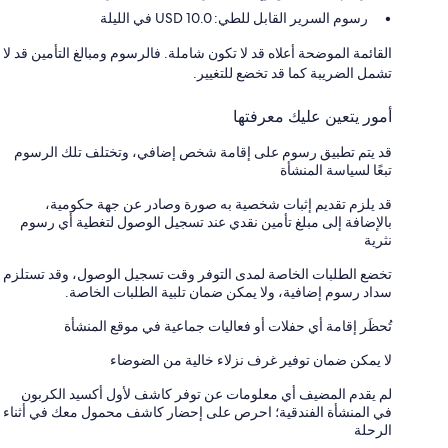
رسوم السرير القابل للطي: 10.0 USD في الليلة
القائمة الموضحة أعلاه قد لا تكون شاملة. فالرسوم ومبالغ التأمين قد لا
تشمل الضريبة كما قد تخضع للتغيير.
أمور يتعين عليك معرفتها
قد يتم تطبيق رسوم على إقامة شخص إضافي، وتختلف تلك الرسوم
تبعًا لسياسة المنشأة
قد يلزم تقديم إثبات شخصية به صورة وصادر عن جهة حكومية،
بالإضافة إلى مبلغ تأمين نقدي عند تسجيل الوصول لتغطية أي رسوم
نثرية
تخضع الطلبات الخاصة لمدى التوفر وقت تسجيل الوصول، وقد تستلزم
سداد رسوم إضافية، ولا يمكن ضمان تلبية الطلبات الخاصة.
تُحظَر إقامة أي حفلات أو فعاليات جماعية في موقع المنشأة
لا يمكن ضمان توفير غرف نزلاء خالية من الضوضاء
لم يقدم المضيف أي معلومات عن توفر كاشف لأول أكسيد الكربون
في المنشأة الفندقية؛ احرص على إحضار كاشف محمول معك في أثناء
الرحلة