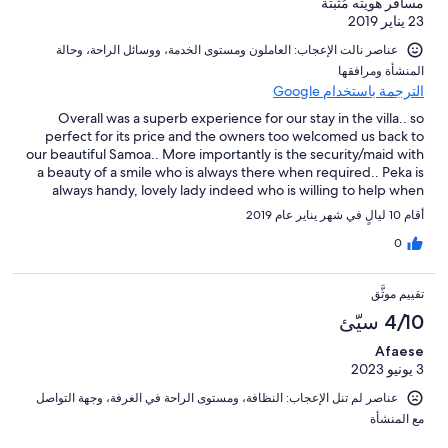
مسافر هويته مُثبتة
23 يناير 2019
عناصر نالت الإعجاب: ⁦العاملون ومستوى الخدمة⁩، و⁦وسائل الراحة⁩، و⁦حالة
المنشأة ومرافقها⁩
الترجمة باستخدام Google
Overall was a superb experience for our stay in the villa.. so
perfect for its price and the owners too welcomed us back to
our beautiful Samoa.. More importantly is the security/maid with
a beauty of a smile who is always there when required.. Peka is
always handy, lovely lady indeed who is willing to help when
needed..the beauty of it is the cool aircon that shuts the ugly
أقام 10 ليالٍ في شهر يناير عام 2019
heat..loved the smell of the clean floor.. and yes... I will always
come back to Uili’s Farmhouse as I enjoyed my stay.
0
تقييم موثَّق
4/10 سيّئ
Afaese
3 يونيو 2023
عناصر لم تنل الإعجاب: ⁦النظافة⁩، و⁦مستوى الراحة في الغرفة⁩، و⁦جهة التواصل
مع المنشأة⁩