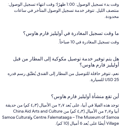
وقت بدء تسجيل الوصول: 1:00 ظهرًا؛ وقت انتهاء تسجيل الوصول:
منتصف الليل. تتوفر خدمة تسجيل الوصول المتأخر في ساعات
محدودة.
ما وقت تسجيل المغادرة في أوليليز فارم هاوس؟
وقت تسجيل المغادرة في 10 صباحاً.
هل يتم توفير خدمة توصيل مكوكية إلى المطار من قبل
أوليليز فارم هاوس؟
نعم، تتوفر حافلة للتوصيل من المطار إلى الفندق.يُطبّق رسم قدره
USD 25 للسيارة.
أين تقع منشأة أوليليز فارم هاوس؟
توجد هذه الفيلا في آبيا، على بُعد ٢٫٧ من الأميال (٤٫٣ كم) من حديقة
أبيا و٢٫٧ من الأميال (٤٫٣ كم) من China Aid Arts and Culture
Centre.Falemataaga – The Museum of Samoa وSamoa Cultural
Village أيضًا على بُعد 6 أميال (10 كم).