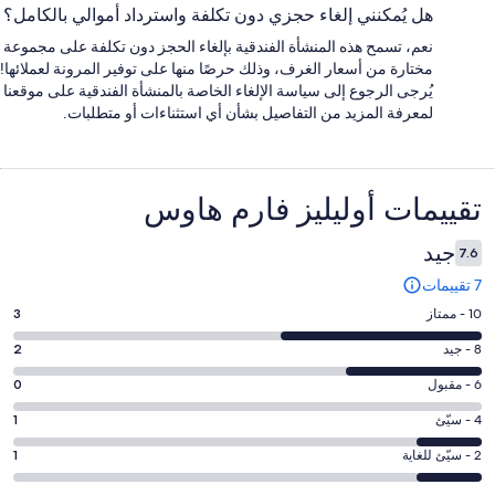
هل يُمكنني إلغاء حجزي دون تكلفة واسترداد أموالي بالكامل؟
نعم، تسمح هذه المنشأة الفندقية بإلغاء الحجز دون تكلفة على مجموعة
مختارة من أسعار الغرف، وذلك حرصًا منها على توفير المرونة لعملائها!
يُرجى الرجوع إلى سياسة الإلغاء الخاصة بالمنشأة الفندقية على موقعنا
لمعرفة المزيد من التفاصيل بشأن أي استثناءات أو متطلبات.
التقييمات
تقييمات ⁦أوليليز فارم هاوس⁩
جيد
7.6
7 تقييمات
درجة
10 - ممتاز
3
التصنيف
درجة
8 - جيد
2
10
التصنيف
-
درجة
6 - مقبول
0
8
ممتاز.
التصنيف
-
درجة
4 - سيّئ
1
3
6
جيد.
التصنيف
من
-
درجة
2 - سيّئ للغاية
1
2
4
أصل
مقبول.
التصنيف
من
-