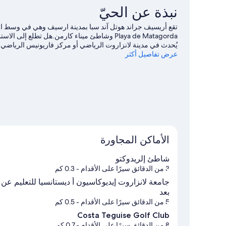
نبذة عن الحيّ
تقع أريسيف جراند هوتل آند سبا بمدينة ارسيف وهي في وسط ال
Playa de Matagorda وشاطئ ميناء كارمن.هل تطلع
يُحدث في مدينة لانزاروت الرياضي أو مركز فاريونيس الرياضي
عرض تفاصيل أكثر
المعدات وركوب الأمواج على ألواح شراعية القريبتين، أو استمتع
للمشي/ للدراجات.
تفضل بزيارة أدلتنا للسفر إلى ارسيف
الأماكن المجاورة
شاطئ إلريدوكتو
3 من الدقائق سيرًا على الأقدام
- 0.3 كم
جامعة لانزاروت إيديوكاسيون أ ديستانسيا للتعليم عن
بعد
5 من الدقائق سيرًا على الأقدام
- 0.5 كم
Costa Teguise Golf Club
8 من الدقائق سيرًا على الأقدام
- 0.7 كم