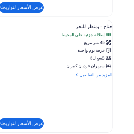
التفاصيل
عرض الأسعار لتواريخك
عن
جناح
-
استعراض
ميني بار وخزنة داخل الغرفة ومساح
10
منظر
جناح - بمنظر للبحر
جميع
للمدينة
إطلالة جزئية على المحيط
صور
45 متر مربع
جناح
-
غرفة نوم واحدة
بمنظر
يتّسع لـ 3
للبحر
سريران فرديان كبيران
المزيد
المزيد من التفاصيل
من
التفاصيل
عن
جناح
-
بمنظر
للبحر
عرض الأسعار لتواريخك