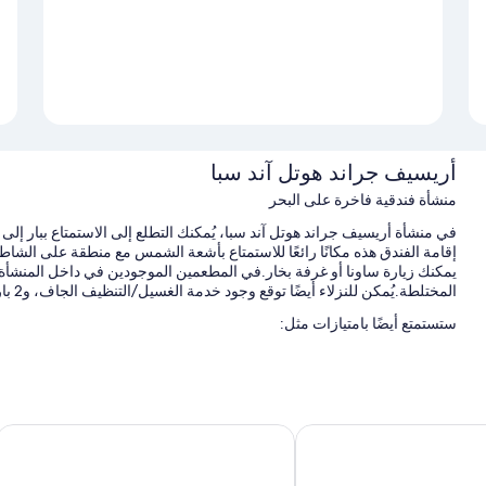
أريسيف جراند هوتل آند سبا
منشأة فندقية فاخرة على البحر
في منشأة أريسيف جراند هوتل آند سبا، يُمكنك التطلع إلى الاستمتاع ببار إلى
إقامة الفندق هذه مكانًا رائعًا للاستمتاع بأشعة الشمس مع منطقة على ا
يمكنك زيارة ساونا أو غرفة بخار.في المطعمين الموجودين في داخل المنشأة، ا
المختلطة.يُمكن للنزلاء أيضًا توقع وجود خدمة الغسيل/التنظيف الجاف، و2 بارات، وصالة لياقة بدنية.
ستستمتع أيضًا بامتيازات مثل:
حمام سباحة مغطى مع مقاعد للتشمس ومظلات على حمّام السباحة
الدراجات المخصصة للإيجار، وصف السيارة بمعرفة النزيل (بتكلفة إضافية
قاعة استقبال، وحارس بوابة/مندوب حمل أمتعة، ومكتب استقبال مفتوح 24 ساع
Hotel Miramar
مظلات على الشاطئ، وخدمات الاستعلامات والإرشاد، ومناشف للشاط
تُشير تقييمات النزلاء إلى وجود نظرة إيجابية لطاقم العمل المُساعد