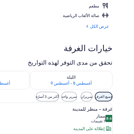
مطعم
سطح مشمس
صالة الألعاب الرياضية
عرض الكل
خيارات الغرفة
تحقق من مدى التوفر لهذه التواريخ
تحقق من مدى التوفر لليلة للفترة أغسطس 8 - أغسطس 9
تحقق من مدى التوفر
الليلة
أغسطس 8 - أغسطس 9
أغسطس 9 - أغ
عوامل
جميع الغرف
سريران
سرير واحد
أكثر من 3 أسرّة
التصفية
استعراض
ميني بار وخزنة داخل الغرفة ومساح
المتاحة
5
غرفة - منظر للمدينة
جميع
للغرف
ممتاز
8.6
صور
8.6 من 10
(7
7 تقييمات
غرفة
تقييمات)
إطلالة على المدينة
-