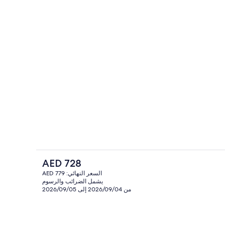
تلفزيون بحجم 40-بوصة يعرض قنوات فضائية
لمحتوى
السعر
AED 728
الحالي
السعر النهائي: AED 779
هو
يشمل الضرائب والرسوم
إطلالة على البحر/الشاطئ
AED
من 2026/09/04 إلى 2026/09/05
728