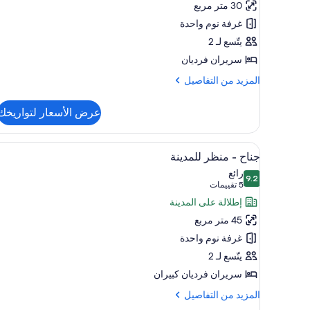
30 متر مربع
منظر
غرفة نوم واحدة
للمدينة
يتّسع لـ 2
سريران فرديان
المزيد
المزيد من التفاصيل
من
التفاصيل
عرض الأسعار لتواريخك
عن
غرفة
-
استعراض
ميني بار وخزنة داخل الغرفة ومساح
6
منظر
جناح - منظر للمدينة
جميع
للمدينة
رائع
9.2
صور
9.2 من 10
(5
5 تقييمات
جناح
تقييمات)
إطلالة على المدينة
-
45 متر مربع
منظر
غرفة نوم واحدة
للمدينة
يتّسع لـ 2
سريران فرديان كبيران
المزيد
المزيد من التفاصيل
من