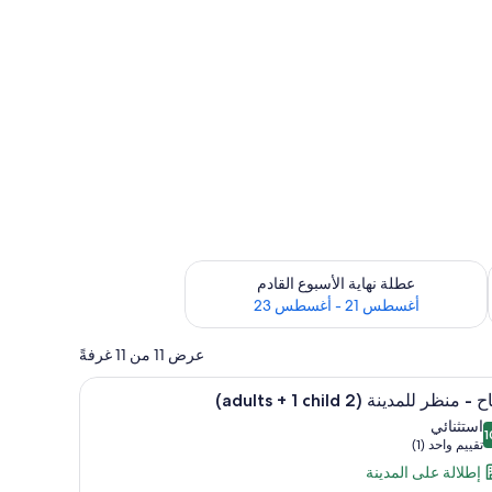
رة أغسطس 14 - أغسطس 16
تحقق من مدى التوفر لعطلة نهاية الأسبوع القادم للفترة أغسطس 21 - أغسطس 23
عطلة نهاية الأسبوع القادم
أغسطس 21 - أغسطس 23
عرض 11 من 11 غرفةً
تعراض
تلفزيون بحجم 40-بوصة يعرض قنوات فضائية
6
- منظر للمدينة (2 adults + 1 child)
يع
استثنائي
1
ر
1 من 10
(تقييم
تقييم واحد (1)
اح
واحد
إطلالة على المدينة