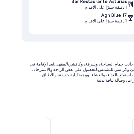
Bar Restaurante Asturias
1 دقيقة سيرًا على الأقدام
Agh Blue 17
1 دقيقة سيرًا على الأقدام
 جانب حمام السباحة، وشرفة، وكافيتيريا/مقهى.تُعد الإقامة في
لشاطئ وكراسي للتشمس.للحصول على بعض الراحة والاسترخاء،
ستمتع بالغداء، والعشاء، ووجبة ليلية خفيفة، والأطباق
)، وخزانة للأمانات في مكتب الاستقبال
ة
بارسيلو تيجويز بيتش - للبالغين فقط
بارسيلو لانزاروت رويال ليف
ئ