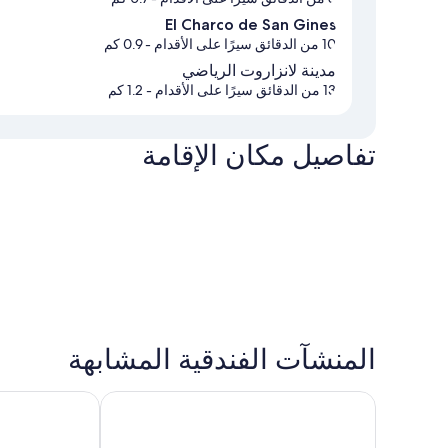
El Charco de San Gines
10 من الدقائق سيرًا على الأقدام
- 0.9 كم
مدينة لانزاروت الرياضي
13 من الدقائق سيرًا على الأقدام
- 1.2 كم
تفاصيل مكان الإقامة
المنشآت الفندقية المشابهة
راديسون بلو ريزورت لانزاروت - لبالتس ٔنلي +16
هوتل لانسلوت