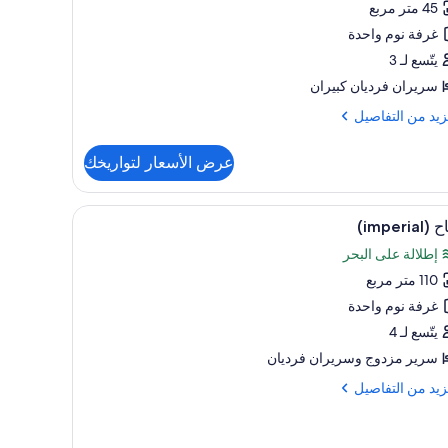
(1))
45 متر مربع
ظر
غرفة نوم واحدة
دينة
يتّسع لـ 3
سريران فرديان كبيران
adul
زيد
زيد من التفاصيل
فاصيل
chi
عرض الأسعار لتواريخك
ح
تعراض
لكمبيوتر المحمول وستائر تعتيم
غرفة المعيشة
7
ر
imperial)
يع
دينة
إطلالة على البحر
ر
adu
110 متر مربع
اح
غرفة نوم واحدة
ch
يتّسع لـ 4
سرير مزدوج‫‬ وسريران فرديان
زيد
زيد من التفاصيل
فاصيل