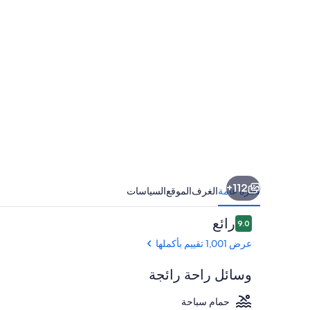
112+
نظرة عامة
الغرف
الموقع
السياسات
التقييمات
رائع
9.0
9.0 من 10
عرض 1,001 تقييم بأكملها
وسائل راحة رائجة
حمام سباحة