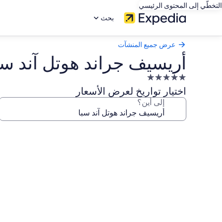
التخطّي إلى المحتوى الرئيسي
بحث
عرض جميع المنشآت
أريسيف جراند هوتل آند سب
منشأة
فندقية
اختيار تواريخ لعرض الأسعار
مصنفة
إلى أين؟
بـ
5.0
معرض
نجوم
صور
أريسيف
جراند
هوتل
آند
سبا