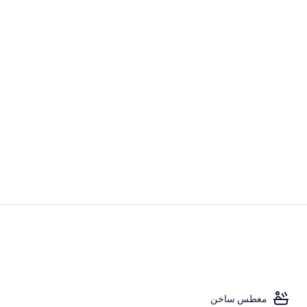
فيديو صانعي ا
بوفيه
مغطس ساخن