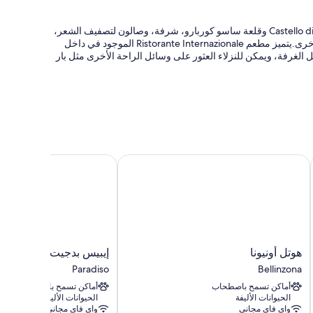
توفر منشأة هوتل إنترنازوينالي بيلينزونا، الموجودة بالقرب من Castello di Montebello وقلعة ساسو كوربارو، شرفة، وصالون لتصفيف الشعر،
وخدمة الغسيل/التنظيف الجاف. متّع نفسك بجلسات التدليك أو خدمات سبا أخرى.يتميز مطعم Ristorante Internazionale الموجود في داخل
الغرفة، ويمكن للنزلاء العثور على وسائل الراحة الأخرى مثل بار
 إضافية)، وخدمات الاستعلامات والإرشاد
ستقبال
هوتل أونيونا
إيبيس بدجيت لوجانو بارادي
لفة إضافية)، وأسرّة أطفال/رضّع (نظير تكلفة إضافية)
هوتل
إيبيس
هوتل أونيونا
إيبيس بدجيت لوجانو بارا
ش
أونيونا
بدجيت
Paradiso
Bellinzona
Bellinzona
لوجانو
أماكن تسمح باصطحاب
أماكن تسمح باصطحاب
باراديسو
الحيوانات الأليفة
الحيوانات الأليفة
Paradiso
واي فاي مجاني
واي فاي مجاني