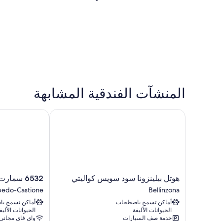
المنشآت الفندقية المشابهة
هوتل بيلينزونا سود سويس كواليتي
6532 سمارت هوتل - سيلف تشيك-إن
هوتل
6532
هوتل بيلينزونا سود سويس كواليتي
6532 سمارت هوتل - سيلف تشيك-إن
بيلينزونا
سمارت
bedo-Castione
Bellinzona
سود
هوتل
أماكن تسمح باصطحاب
أماكن تسمح ب
سويس
-
الحيوانات الأليفة
الحيوانات الأليف
كواليتي
سيلف
خدمة صف السيارات
واي فاي مجاني