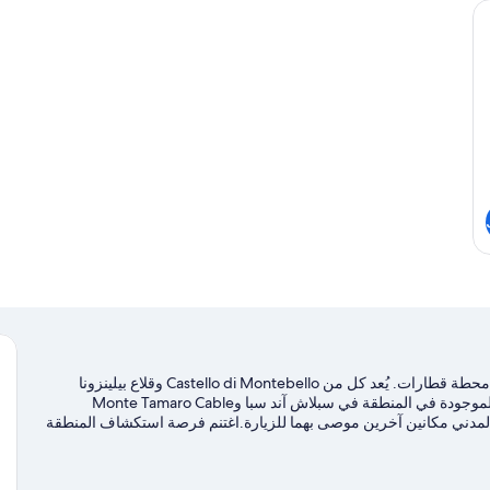
وخزنة داخل الغرفة ومكتب وستائر تعتيم
تقع هوتل إنترنازوينالي بيلينزونا بمدينة بيلينزونا وهي بالقرب من محطة قطارات. يُعد كل من Castello di Montebello وقلاع بيلينزونا
الثلاثة من المعالم البارزة، بينما يُمكن الاستمتاع ببعض الأنشطة الموجودة في المنطقة في سبلاش آند سبا وMonte Tamaro Cable
Chie ومتحف فيلا دي سيدري المدني مكانين آخرين موصى بهما للزيارة.اغتنم فرصة استكشاف المنطقة
ار للمشي/ للدراجات.
تفضل بزيارة أدلتنا للسفر إلى بيلينزونا