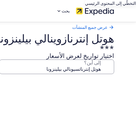
التخطّي إلى المحتوى الرئيسي
بحث
عرض جميع المنشآت
هوتل إنترنازوينالي بيلينزونا
منشأة
فندقية
اختيار تواريخ لعرض الأسعار
مصنفة
إلى أين؟
بـ
3.0
معرض
نجوم
صور
هوتل
إنترنازوينالي
بيلينزونا