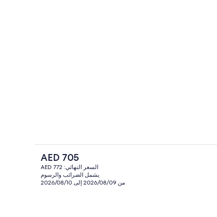
ملاءات للفراش لا تسبب الحساسية وخزنة د
السعر
AED 705
الحالي
السعر النهائي: AED 772
هو
يشمل الضرائب والرسوم
حمام
مطعم
AED
من 2026/08/09 إلى 2026/08/10
705