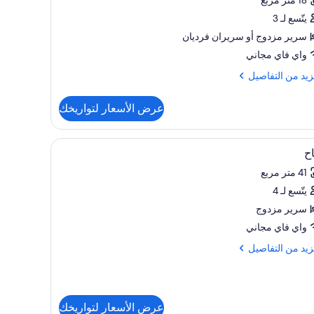
دوجة
يتّسع لـ 3
سرير مزدوج‫‬ أو سريران فرديان
ريرين
واي فاي مجاني
فصلين
زيد
زيد من التفاصيل
فاصيل
عرض الأسعار لتواريخك
ة
وجة
تعراض
اخل الغرفة ومكتب وستائر تعتيم
ملاءات للفراش لا تسبب الحساسية وخزنة داخل الغر
4
ح
يع
يرين
41 متر مربع
ر
صلين
يتّسع لـ 4
اح
سرير مزدوج
واي فاي مجاني
زيد
زيد من التفاصيل
فاصيل
ح
عرض الأسعار لتواريخك