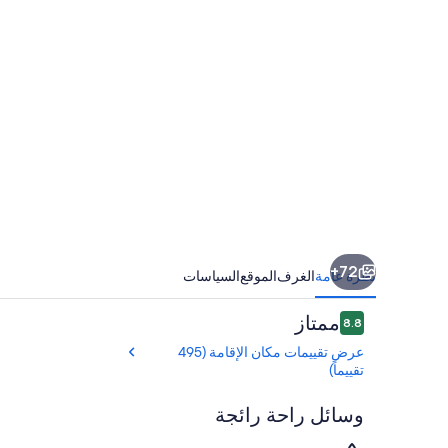
72+
نظرة عامة
الغرف
الموقع
السياسات
التقييمات
ممتاز
8.8
8.8 من 10
عرض تقييمات مكان الإقامة (495
تقييماً)
وسائل راحة رائجة