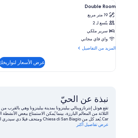
استعراض
ملاءات للفراش لا تسبب الحساسية 
2
Double Room
جميع
19 متر مربع
صور
يتّسع لـ 2
Double
Room
سرير ملكي
واي فاي مجاني
المزيد
المزيد من التفاصيل
من
التفاصيل
عرض الأسعار لتواريخك
عن
Double
Room
نبذة عن الحيّ
Car.يُعد كل من sa di San Biagio
عرض تفاصيل أكثر
بغرض الاستمتاع بخوض تجارب مثيرة في الهواء الطلق مثل مضم