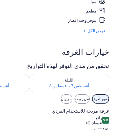
سبا
شرفة/رواق
مطعم
تتوفر وجبة إفطار
عرض الكل
خيارات الغرفة
تحقق من مدى التوفر لهذه التواريخ
تحقق من مدى التوفر لليلة للفترة أغسطس 7 - أغسطس 8
تحقق من مدى التوفر
الليلة
أغسطس 7 - أغسطس 8
أغسطس 8 - 
عوامل
جميع الغرف
سرير واحد
سريران
التصفية
استعراض
ملاءات للفراش لا تسبب الحساسية 
المتاحة
6
غرفة مريحة للاستخدام الفردي
جميع
للغرف
رائع
9.0
صور
9.0 من 10
(تقييمان
تقييمان (2)
غرفة
(2))
17 متر مربع