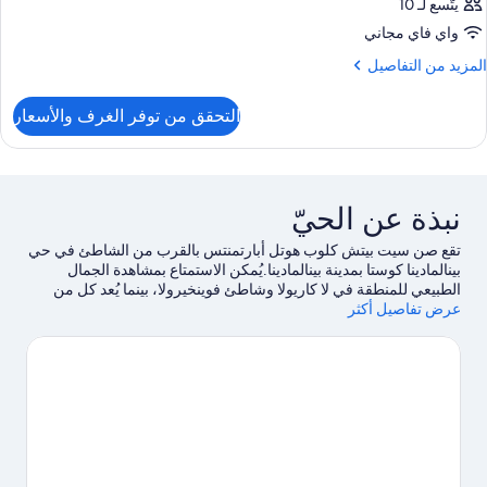
يتّسع لـ 10
واي فاي مجاني
لمزيد
المزيد من التفاصيل
ن
لتفاصيل
التحقق من توفر الغرف والأسعار
ن
لغرفة
نبذة عن الحيّ
تقع صن سيت بيتش كلوب هوتل أبارتمنتس ‏بالقرب من الشاطئ في حي
بينالمادينا كوستا بمدينة بينالمادينا.يُمكن الاستمتاع بمشاهدة الجمال
الطبيعي للمنطقة في لا كاريولا وشاطئ فوينخيرولا، بينما يُعد كل من
عرض تفاصيل أكثر
أكوالاند توريمولينوس وحديقة بيوبارك فوينخيرولا من مناطق الجذب
الشهيرة في المنطقة.يُعد كل من مركزالتسوق بويرتو مارينا سوبينخ
وبينالمادينا مارينا مكانين آخرين موصى بهما للزيارة.اكتشف المغامرات
المائية في المنطقة من خلال الغوص بأنبوب التنفس وجولات بالقارب
القريبتين، أو استمتع بأنشطة الهواء الطلق الرائعة من خلال مضمار
للمشي/ للدراجات وإمكانية ركوب الخيل في مكان قريب.
تفضل بزيارة
أدلتنا للسفر إلى بينالمادينا