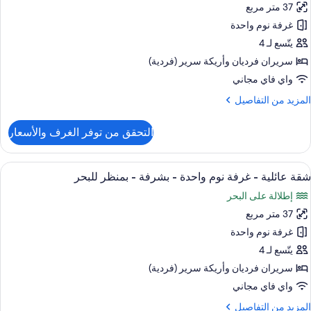
37 متر مربع
قة
غرفة نوم واحدة
رفة
يتّسع لـ 4
وم
سريران فرديان‫‬ وأريكة سرير (فردية)
احدة
واي فاي مجاني
لمزيد
المزيد من التفاصيل
ن
لتفاصيل
التحقق من توفر الغرف والأسعار
ن
قة
ستعراض
خزنة داخل الغرفة وستائر تعتيم ومكواة/لوح 
5
رفة
شقة عائلية - غرفة نوم واحدة - بشرفة - بمنظر للبحر
ميع
وم
إطلالة على البحر
احدة
ور
37 متر مربع
قة
ائلية
غرفة نوم واحدة
يتّسع لـ 4
رفة
سريران فرديان‫‬ وأريكة سرير (فردية)
وم
واي فاي مجاني
احدة
لمزيد
المزيد من التفاصيل