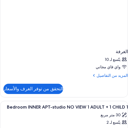
الغرفة
يتّسع لـ 10
واي فاي مجاني
لمزيد
المزيد من التفاصيل
ن
لتفاصيل
التحقق من توفر الغرف والأسعار
ن
لغرفة
ستعراض
خزنة داخل الغرفة وستائر تعتيم ومكواة/لوح 
4
1 Bedroom INNER APT-studio NO VIEW 1 ADULT + 1 CHILD
ميع
30 متر مربع
ور
يتّسع لـ 2