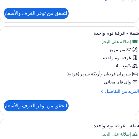
ن
لتفاصيل
التحقق من توفر الغرف والأسعار
ن
ستديو
ستعراض
خزنة داخل الغرفة وستائر تعتيم ومكواة/لوح 
4
شقة - غرفة نوم واحدة
ميع
إطلالة على البحر
ور
37 متر مربع
قة
غرفة نوم واحدة
رفة
يتّسع لـ 4
وم
سريران فرديان‫‬ وأريكة سرير (فردية)
احدة
واي فاي مجاني
لمزيد
المزيد من التفاصيل
ن
لتفاصيل
التحقق من توفر الغرف والأسعار
ن
قة
ستعراض
إطلالة الغرفة
4
رفة
شقة - غرفة نوم واحدة
ميع
وم
إطلالة على الجبل
احدة
ور