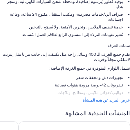
بوفيه فطور (برسوم إضافية)، ومحطة شحن السيارات الكهربائية، ومتجر
هدايا
صراف آلي/خدمات مصرفية، ومكتب استقبال مفتوح 24 ساعة، وقاعة
اجتماعات
خدمة تنظيف الملابس، وتخزين الأمتعة، ولا يُسمَح بالتدخين
تُشير تقييمات النزلاء إلى المستوى الرائع لطاقم العمل المُساعد
سمات الغرفة
تقدم جميع الغرف الـ 400 وسائل راحة مثل تكييف، إلى جانب مزايا مثل إنترنت
لاسلكي مجاناً وخزنات.
تشمل اللوازم المتوفرة في جميع الغرفة الإضافية:
تجهيزات دش ومجففات شعر
تلفزيونات 42-بوصة مزودة بقنوات فضائية
دواليب/خزائن ملابس، ومطابخ، وثلاجات
عرض المزيد عن هذه المنشأة
المنشآت الفندقية المشابهة
ينالما هوتل كوستا ديل سول
رويال أواس