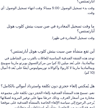
أبارتمنتس؟
وقت بدء تسجيل الوصول: 5:00 مساءً؛ وقت انتهاء تسجيل الوصول: أي
وقت.
ما وقت تسجيل المغادرة في صن سيت بيتش كلوب هوتل
أبارتمنتس؟
وقت تسجيل المغادرة في ظهرا.
أين تقع منشأة صن سيت بيتش كلوب هوتل أبارتمنتس؟
توجد هذه الشقة الفندقية المناسبة للعائلات بالقرب من الشاطئ في
بينالمادينا، على بُعد ميلين (3 كم) من مركزالتسوق بويرتو مارينا سوبينخ
وبينالمادينا مارينا.لا كاريولا وأكوالاند توريمولينوس أيضًا على بُعد 6 أميال
(10 كم).
هل يُمكنني إلغاء حجزي دون تكلفة واسترداد أموالي بالكامل؟
نعم، تسمح هذه المنشأة الفندقية بإلغاء الحجز دون تكلفة على مجموعة
مختارة من أسعار الغرف، وذلك حرصًا منها على توفير المرونة لعملائها!
يُرجى الرجوع إلى سياسة الإلغاء الخاصة بالمنشأة الفندقية على موقعنا
لمعرفة المزيد من التفاصيل بشأن أي استثناءات أو متطلبات.