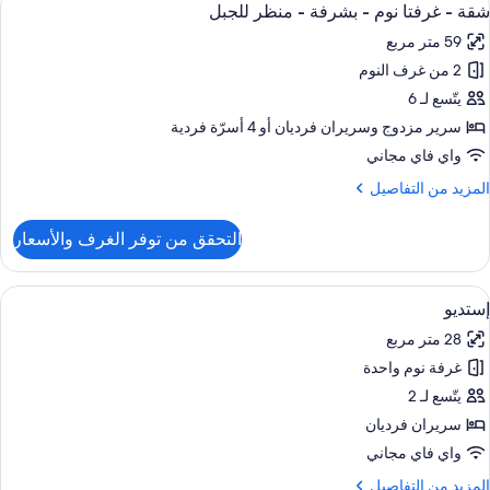
5
رفتا
شقة - غرفتا نوم - بشرفة - منظر للجبل
ميع
وم
59 متر مربع
ور
شرفة
2 من غرف النوم
قة
يتّسع لـ 6
منظر
رفتا
لبحر
سرير مزدوج‫‬ وسريران فرديان‫‬ أو 4 أسرّة فردية
وم
واي فاي مجاني
لمزيد
المزيد من التفاصيل
شرفة
ن
لتفاصيل
التحقق من توفر الغرف والأسعار
ن
نظر
قة
لجبل
ستعراض
خزنة داخل الغرفة وستائر تعتيم ومكواة/لوح 
4
رفتا
إستديو
ميع
وم
28 متر مربع
ور
شرفة
غرفة نوم واحدة
ستديو
يتّسع لـ 2
نظر
لجبل
سريران فرديان
واي فاي مجاني
لمزيد
المزيد من التفاصيل