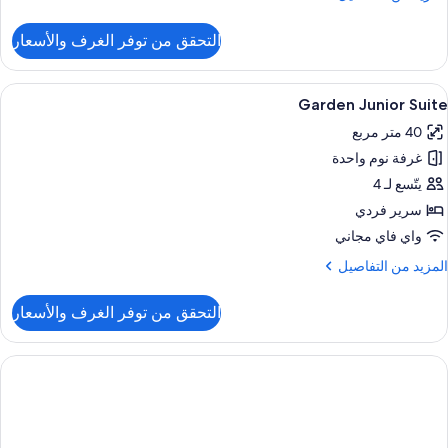
ن
شرفة
لتفاصيل
التحقق من توفر الغرف والأسعار
ن
قة
منظر
ائلية
ستعراض
خزنة داخل الغرفة وستائر تعتيم ومكواة/لوح 
لبحر
8
Garden Junior Suite
ميع
رفة
40 متر مربع
وم
ور
احدة
غرفة نوم واحدة
Garde
Junio
يتّسع لـ 4
شرفة
Suit
سرير فردي
منظر
واي فاي مجاني
لبحر
لمزيد
المزيد من التفاصيل
ن
لتفاصيل
التحقق من توفر الغرف والأسعار
ن
Garde
Junio
Suit