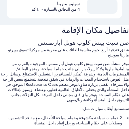
سيلوو مارينا
4 من الدقائق بالسيارة
- 1.1 كم
تفاصيل مكان الإقامة
صن سيت بيتش كلوب هوتل أبارتمنتس
شقق فندقية أربع نجوم مناسبة للعائلات على مقربة من مركزالتسوق بويرتو
مارينا سوبينخ
توفر منشأة صن سيت بيتش كلوب هوتل أبارتمنتس، الموجودة بالقرب من
بينالمادينا مارينا ولا كاريولا، بار إلى جانب حمام السباحة، ومتجر البقالة/
المستلزمات العامة، وشرفة. يُمكن للمسافرين النشطين الاستمتاع بوسائل راحة
مثل الغوص باستخدام المعدات والرماية في شقق فندقية.لتستمتع ببعض الراحة
والاسترخاء، تفضل بزيارة ساونا.يوفر مطعم Restaurante Oasis الموجود في
داخل المنشأة والذي يحظى بالأطباق العالمية فطور، وعشاء، ويتميز بإطلالات
على حمّام السباحة.يتوفر واي فاي مجاني داخل الغرفة لكل النزلاء، بجانب
التسوق داخل المنشأة وكافيتيريا/مقهى.
ستستمتع أيضًا بامتيازات مثل:
2 حمامات سباحة مكشوفة وحمام سباحة للأطفال، مع مقاعد للتشمس،
ومظلات على حمّام السباحة، ورجل إنقاذ داخل المنشأة