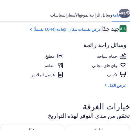
بارتمنتس
ابق
التالي
93+
نظرة عامة
وسائل الراحة
الموقع
الأسعار
السياسات
التقييمات
جيد جدًا
8.4
عرض تقييمات مكان الإقامة (1,044 تقييماً)
8.4 من 10
وسائل راحة رائجة
حمام سباحة
مطبخ
واي فاي مجاني
مطعم
تكييف
غسيل الملابس
يتم تقديم الإفطار والعشاء
عرض الكل
خيارات الغرفة
تحقق من مدى التوفر لهذه التواريخ
حقق من مدى التوفر لليلة للفترة أغسطس 8 - أغسطس 9
تحقق من مدى التوفر لغد للفترة أغسطس 9 -