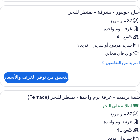
view
ستعراض
خزنة داخل الغرفة وستائر تعتيم ومكواة/لوح 
7
رفة
جناح جونيور - بشرفة - بمنظر للبحر
ميع
وم
37 متر مربع
احدة
ور
غرفة نوم واحدة
ناح
شرفة
ونيور
يتّسع لـ 4
(No
view
سرير مزدوج‫‬ أو سريران فرديان
شرفة
واي فاي مجاني
لمزيد
المزيد من التفاصيل
منظر
ن
لبحر
لتفاصيل
التحقق من توفر الغرف والأسعار
ن
ناح
ونيور
ستعراض
إطلالة على البحر/الشاطئ
8
شقة بريميم - غرفة نوم واحدة - بمنظر للبحر (Terrace)
ميع
شرفة
إطلالة على البحر
ور
منظر
37 متر مربع
قة
لبحر
ريميم
غرفة نوم واحدة
يتّسع لـ 4
رفة
سريران فرديان