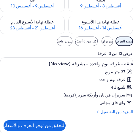
الليلة
غدًا
أغسطس 8 - أغسطس 9
أغسطس 9 - أغسطس 10
حقق من مدى التوفر لعطلة نهاية هذا الأسبوع للفترة أغسطس 14 - أغسطس 16
تحقق من مدى التوفر لعطلة نهاية الأسبوع
عطلة نهاية هذا الأسبوع
عطلة نهاية الأسبوع القادم
أغسطس 14 - أغسطس 16
أغسطس 21 - أغسطس 23
وامل
جميع الغرف
سريران
أكثر من 3 أسرّة
سرير واحد
لتصفية
لمتاحة
عرض 13 من 13 غرفةً
لغرف
ستعراض
ماكينة لصنع القهوة/الشاي، ثلاجة، ميكرووي
3
شقة - غرفة نوم واحدة - بشرفة (No view)
ميع
37 متر مربع
ور
غرفة نوم واحدة
قة
يتّسع لـ 4
رفة
سريران فرديان‫‬ وأريكة سرير (فردية)
وم
واي فاي مجاني
احدة
لمزيد
المزيد من التفاصيل
ن
شرفة
لتفاصيل
التحقق من توفر الغرف والأسعار
ن
(No
قة