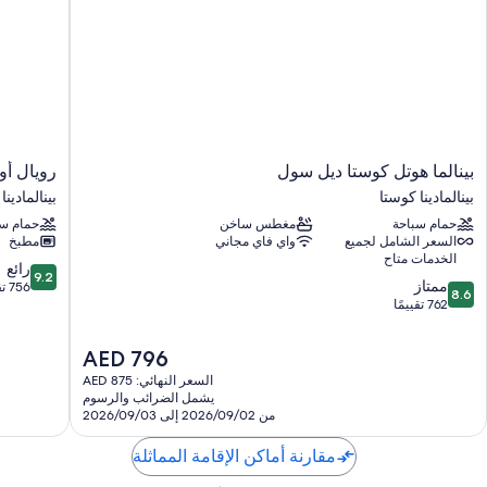
بينالما
رويال
بينالما هوتل كوستا ديل سول
رويال أو
هوتل
أواسيس
بينالمادينا كوستا
بينالمادينا
كوستا
كلوب
حمام سباحة
مغطس ساخن
حمام سب
ديل
آت
السعر الشامل لجميع
واي فاي مجاني
مطبخ
سول
بويبلو
الخدمات متاح
بينالمادينا
كوينتا
9.2
رائع
9.2
8.6
كوستا
ممتاز
بينالمادينا
من
756 تقييمًا
8.6
من
762 تقييمًا
كوستا
10،
10،
رائع،
ممتاز،
756
السعر
AED 796
762
تقييمًا
الحالي
السعر النهائي: AED 875
تقييمًا
هو
يشمل الضرائب والرسوم
AED
من 2026/09/02 إلى 2026/09/03
796
مقارنة أماكن الإقامة المماثلة