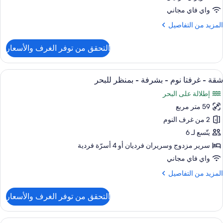
وم
واي فاي مجاني
احدة
لمزيد
المزيد من التفاصيل
ن
منظر
لتفاصيل
التحقق من توفر الغرف والأسعار
لبحر
ن
قة
(Terrac
ريميم
ستعراض
إطلالة الغرفة
5
شقة - غرفتا نوم - بشرفة - بمنظر للبحر
ميع
رفة
إطلالة على البحر
وم
ور
احدة
59 متر مربع
قة
2 من غرف النوم
منظر
رفتا
لبحر
يتّسع لـ 6
(Terra
وم
سرير مزدوج‫‬ وسريران فرديان‫‬ أو 4 أسرّة فردية
واي فاي مجاني
شرفة
لمزيد
المزيد من التفاصيل
ن
منظر
لتفاصيل
التحقق من توفر الغرف والأسعار
لبحر
ن
قة
ستعراض
إطلالة الغرفة