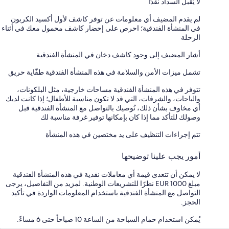
لا يُقبل السداد نقدًا
لم يقدم المضيف أي معلومات عن توفر كاشف لأول أكسيد الكربون
في المنشأة الفندقية؛ احرص على إحضار كاشف محمول معك في أثناء
الرحلة
أشار المضيف إلى وجود كاشف دخان في المنشأة الفندقية
تشمل ميزات الأمن والسلامة في هذه المنشأة الفندقية طفّاية حريق
تتوفر في هذه المنشأة الفندقية مساحات خارجية، مثل البلكونات،
والباحات، والشرفات، التي قد لا تكون مناسبة للأطفال؛ إذا كانت لديك
أي مخاوف بشأن ذلك، نُوصيك بالتواصل مع المنشأة الفندقية قبل
وصولك للتأكد مما إذا كان بإمكانها توفير غرفة مناسبة لك
تتم إجراءات التنظيف على يد مختصين في هذه المنشأة
أمور يجب علينا توضيحها
لا يمكن أن تتعدى قيمة أي معاملات نقدية في هذه المنشأة الفندقية
مبلغ EUR 1000 نظرًا للتشريعات الوطنية. لمزيد من التفاصيل، يرجى
التواصل مع المنشأة الفندقية باستخدام المعلومات الواردة في تأكيد
الحجز.
يُمكن استخدام حمام السباحة من الساعة 10 صباحاً حتى 6 مساءً.