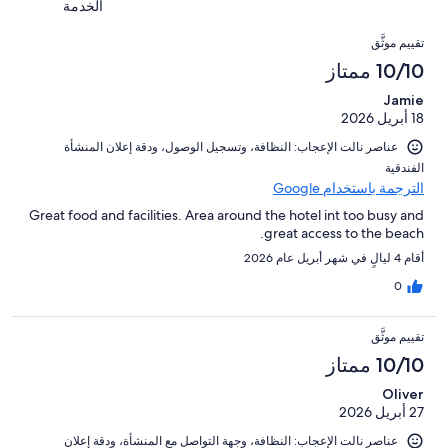
تقييمات
أصل
الخدمة
من
20
النزلاء
1044
التقييمات
تقييمات
من
تقييم موثَّق
من
النزلاء
أصل
10/10 ممتاز
تقييمات
1044
النزلاء
Jamie
من
18 أبريل 2026
تقييمات
النزلاء
عناصر نالت الإعجاب: ⁦النظافة⁩، و⁦تسجيل الوصول⁩، و⁦دقة إعلان المنشأة
الفندقية⁩
الترجمة باستخدام Google
Great food and facilities. Area around the hotel int too busy and
great access to the beach.
أقام 4 ليالٍ في شهر أبريل عام 2026
0
تقييم موثَّق
10/10 ممتاز
Oliver
27 أبريل 2026
عناصر نالت الإعجاب: ⁦النظافة⁩، و⁦جهة التواصل مع المنشأة⁩، و⁦دقة إعلان