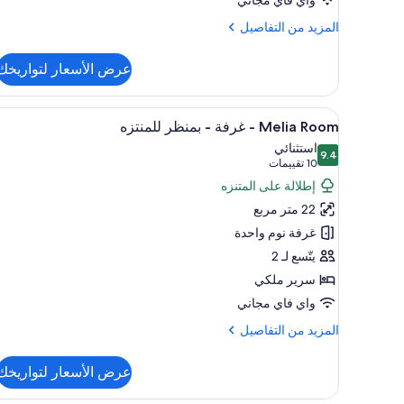
المزيد
المزيد من التفاصيل
من
التفاصيل
عرض الأسعار لتواريخك
عن
Melia
Room
استعراض
ميني بار وخزنة داخل الغرفة ومكت
6
Ria
Melia Room - غرفة - بمنظر للمنتزه
جميع
View
استثنائي
9.4
صور
9.4 من 10
(10
10 تقييمات
Melia
تقييمات)
إطلالة على المتنزه
Room
22 متر مربع
-
غرفة نوم واحدة
غرفة
يتّسع لـ 2
-
سرير ملكي
بمنظر
للمنتزه
واي فاي مجاني
المزيد
المزيد من التفاصيل
من
التفاصيل
عرض الأسعار لتواريخك
عن
Melia