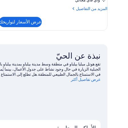
المزيد
المزيد من التفاصيل
من
التفاصيل
عرض الأسعار لتواريخك
عن
غرفة
(Melia)
نبذة عن الحيّ
تقع هوتل ميليا بيلباو في منطقة وسط مدينة بيلباو بمدينة بيلبا
الجبلية الزيارة في حال وجود نشاط على جدول الأعمال، بينما يُ
في الاستمتاع بالجمال الطبيعي للمنطقة.هل تطلع إلى الاستمتاع
عرض تفاصيل أكثر
يُحدث في استاد سان ماميس أو بيزكايا فرونتويا.
تفضل بزيارة أدلت