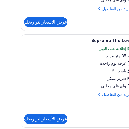
زيد
زيد من التفاصيل
فاصيل
عرض الأسعار لتواريخك
Me
Ro
تعراض
ات عازلة للصوت
ميني بار وخزنة داخل الغرفة ومكتب وتجهيزات عازل
4
Supreme The Lev
يع
Adul
إطلالة على النهر
ر
35 متر مربع
Supre
T
غرفة نوم واحدة
Lev
يتّسع لـ 2
سرير ملكي
واي فاي مجاني
زيد
زيد من التفاصيل
فاصيل
Supr
عرض الأسعار لتواريخك
Le