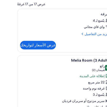
عرض 17 من 17 غرفةً
تعراض
ات عازلة للصوت
ميني بار وخزنة داخل الغرفة ومكتب وتجهيزات عازل
4
رفة
يع
يتّسع لـ 4
ر
واي فاي مجاني
رفة
زيد
زيد من التفاصيل
فاصيل
عرض الأسعار لتواريخك
رفة
تعراض
ات عازلة للصوت
ميني بار وخزنة داخل الغرفة ومكتب وتجهيزات عازل
7
Melia Room (3 Adul
يع
رائع
ر
 من 10
(تقييمان
تقييمان (2)
Mel
(2))
إطلالة على المدينة
Ro
22 متر مربع
غرفة نوم واحدة
Adult
يتّسع لـ 3
سرير مزدوج‫‬ أو سريران فرديان
واي فاي مجاني