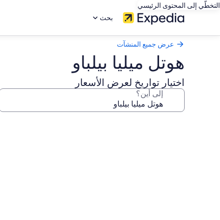
التخطّي إلى المحتوى الرئيسي
بحث
عرض جميع المنشآت
هوتل ميليا بيلباو
اختيار تواريخ لعرض الأسعار
إلى أين؟
معرض
صور
هوتل
ميليا
بيلباو