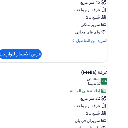
(1))
45 متر مربع
The
غرفة نوم واحدة
Level
يتّسع لـ 2
سرير ملكي
واي فاي مجاني
المزيد
المزيد من التفاصيل
من
التفاصيل
عرض الأسعار لتواريخك
عن
Junior
Suite
استعراض
ميني بار وخزنة داخل الغرفة ومكت
7
The
غرفة (Melia)
جميع
Level
استثنائي
9.4
صور
9.4 من 10
(37
37 تقييمًا
غرفة
تقييمًا)
إطلالة على المدينة
(Melia)
22 متر مربع
غرفة نوم واحدة
يتّسع لـ 2
سريران فرديان
واي فاي مجاني