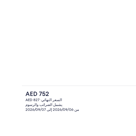
يًا مقابل رسوم
إطلالة الغرفة
السعر
AED 752
الحالي
السعر النهائي: AED 827
هو
يشمل الضرائب والرسوم
واجهة المنشأة
AED
من 2026/09/06 إلى 2026/09/07
752