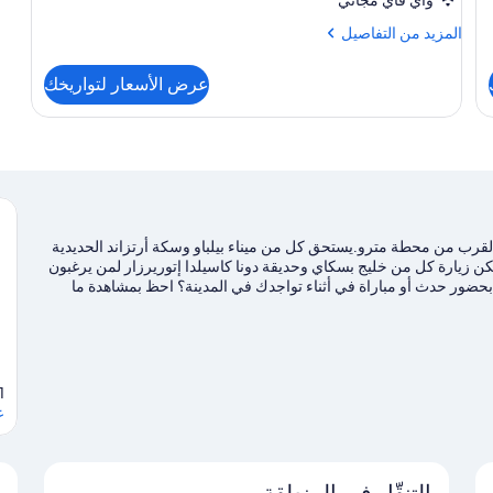
المزيد
المزيد من التفاصيل
من
التفاصيل
عرض الأسعار لتواريخك
عن
غرفة
عائلية
و بالقرب من محطة مترو.يستحق كل من ميناء بيلباو وسكة أرتزاند الحديدية
مكن زيارة كل من خليج بسكاي وحديقة دونا كاسيلدا إتوريرزار لمن يرغبون
 بحضور حدث أو مباراة في أثناء تواجدك في المدينة؟ احظ بمشاهدة ما
نا للسفر إلى بيلباو
1
ع