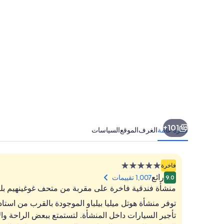
101+
نظرة عامة
الغرف
الموقع
السياسات
منشأة
فاخرة
فندقية
رائع
1,007 تقييمات
9.0
مصنفة
منشأة فندقية فاخرة على مقربة من متحف غوغينهيم بلب
بـ
توفر منشأة هوتل ميليا بيلباو الموجودة بالقرب من ا
5.0
تأجير السيارات داخل المنشأة. لتستمتع ببعض الراحة وا
نجوم