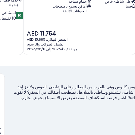
خدمة صف ال
على شاطئ خاص
حمام سباحة
مُضمنة
سبا
أماكن تسمح باصطحاب
الحيوانات الأليفة
10.0
استثنائي
10
من
10 تقييمات
10،
استثنائي،
السعر
AED 11,754
10
الحالي
تقييمات
السعر النهائي: AED 15,885
هو
يشمل الضرائب والرسوم
AED
من 2026/08/10 إلى 2026/08/11
11,754
وس كابوس وهي بالقرب من المطار وعلى الشاطئ. القوس ولاندز إيند
في شاطئ تشيلينو وشاطئ بالميلا.هل تصطحب أطفالك في السفر؟ لا تفوت
زيارة شاطئ سانتا ماريا، أو استمتع بحدث أو مباراة في Rudos Gym.اغتنم فرصة استكشاف المنطقة بغرض الاستمتاع بخوض تجارب
 بزيارة أدلتنا للسفر إلى لوس كابوس
,
5