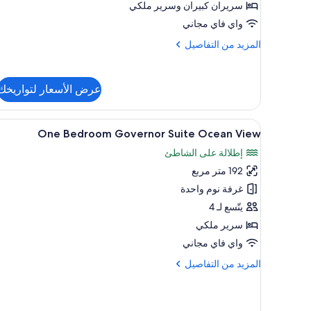
Suite
سريران كبيران‫‬ وسرير ملكي
Ocean
واي فاي مجاني
View
المزيد
المزيد من التفاصيل
من
التفاصيل
عن
عرض الأسعار لتواريخك
Ambassador
Two
Bedroom
استعراض
ملاءات من القطن المصري وأغطية 
5
Family
One Bedroom Governor Suite Ocean View
جميع
Suite
إطلالة على الشاطئ
صور
Ocean
View
192 متر مربع
One
Bedroom
غرفة نوم واحدة
Governor
يتّسع لـ 4
Suite
سرير ملكي
Ocean
واي فاي مجاني
View
المزيد
المزيد من التفاصيل
من
التفاصيل
عن