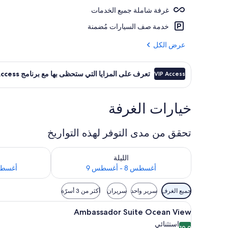
غرفة شاملة جميع الخدمات
7 من المطاعم؛ يتم تقديم الإفطار، والغداء، والعشاء
خدمة صف السيارات مُضمنة
عرض الكل
تعرف على المزايا التي ستحظى بها مع برنامج VIP Access
VIP Access
خيارات الغرفة
تحقق من مدى التوفر لهذه التواريخ
تحقق من مدى التوفر لليلة للفترة أغسطس 8 - أغسطس 9
تحقق من مدى التوفر
الليلة
أغسطس 8 - أغسطس 9
أغسطس 9 - أغ
عوامل
جميع الغرف
سرير واحد
سريران
أكثر من 3 أسرّة
التصفية
استعراض
ملاءات من القطن المصري وأغطية 
المتاحة
5
Ambassador Suite Ocean View
جميع
للغرف
استثنائي
10.0