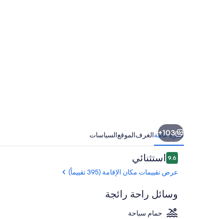
شامامل
جميع
الخدمات
103+
نظرة عامة
الغرف
الموقع
السياسات
التقييمات
استثنائي
9.6
9.6 من 10
عرض تقييمات مكان الإقامة (395 تقييماً)
وسائل راحة رائجة
حمام سباحة