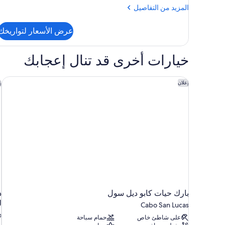
المزيد
المزيد من التفاصيل
من
التفاصيل
عرض الأسعار لتواريخك
عن
الغرفة
خيارات أخرى قد تنال إعجابك
بارك حيات كابو ديل سول
ذ
إعلان
إ
بارك حيات كابو ديل سول
ذ
ل
Cabo San Lucas
o
على شاطئ خاص
حمام سباحة