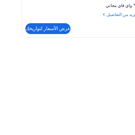
واي فاي مجاني
زيد
زيد من التفاصيل
فاصيل
عرض الأسعار لتواريخك
رفة
ميزة وألحفة محشوة بالريش وميني بار