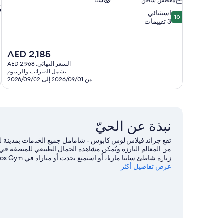
مغطس ساخن
سبا
10.0
استثنائي
10
من
3 تقييمات
10،
استثنائي،
3
السعر
AED 2,185
تقييمات
الحالي
السعر النهائي: AED 2,968
هو
يشمل الضرائب والرسوم
AED
من 2026/09/01 إلى 2026/09/02
2,185
نبذة عن الحيّ
تقع جراند فيلاس لوس كابوس - شامامل جميع الخدمات بمدينة ل
من المعالم البارزة ويُمكن مشاهدة الجمال الطبيعي للمنطقة 
عرض تفاصيل أكثر
مثيرة في المياه مثل إمكانية صيد الأسماك في مكان قريب.
تفضل