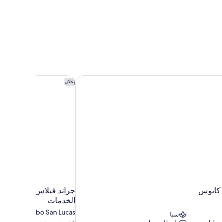
كابوس
ماريوت هوتل
جراند فيلاس بوتيك هوتل
إعلان
كابوس
جراند فيلاس بوتيك هوتل
الخدمات
Cabo San Lucas
سبا