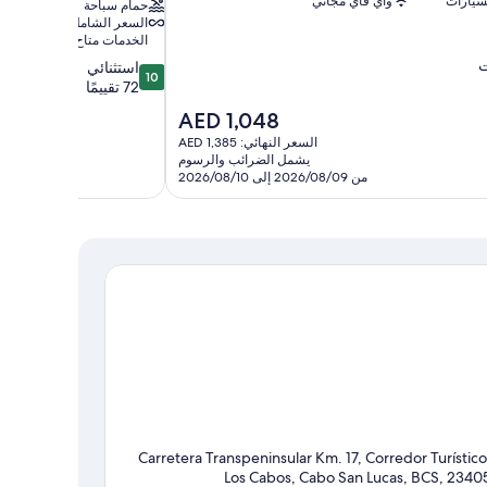
سيارات
واي فاي مجاني
حمام سباحة
السعر الشامل لجميع
الخدمات متاح
10.0
استثنائي
10
من
72 تقييمًا
10،
السعر
AED 1,048
استثنائي،
الحالي
السعر النهائي: AED 1,385
72
هو
يشمل الضرائب والرسوم
تقييمًا
AED
من 2026/08/09 إلى 2026/08/10
1,048
Carretera Transpeninsular Km. 17, Corredor Turístico
Los Cabos, Cabo San Lucas, BCS, 2340