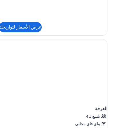
One
Bedroom
Governor
Suite
Ocean
View
عرض الأسعار لتواريخك
الغرفة
يتّسع لـ 4
واي فاي مجاني