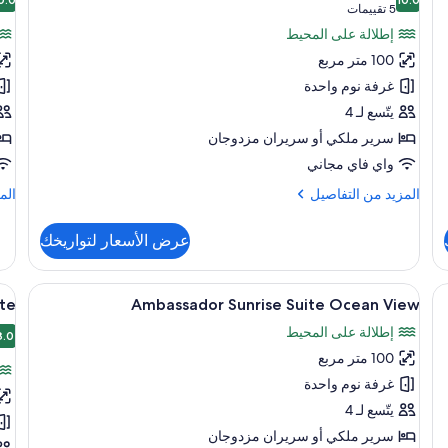
صور
صو
10.0 من 10
0.0
(5
5 تقييمات
nd
Ambassador
تقييمات)
إطلالة على المحيط
ss
Pool
100 متر مربع
te
Suite
غرفة نوم واحدة
an
يتّسع لـ 4
nt
سرير ملكي‫‬ أو سريران مزدوجان
واي فاي مجاني
المزيد
الم
المزيد من التفاصيل
الم
من
من
التفاصيل
الت
عرض الأسعار لتواريخك
عن
عن
and
Ambassador
ass
Pool
استعراض
فراش متميزة وألحفة محشوة بالريش وميني بار
اس
ملاءات من القطن المصري وأغطية فراش مت
5
ite
Suite
ite
Ambassador Sunrise Suite Ocean View
جميع
جم
ean
إطلالة على المحيط
صور
8.0
ont
صو
8.0
100 متر مربع
nd
Ambassador
ss
Sunrise
غرفة نوم واحدة
er
Suite
يتّسع لـ 4
te
Ocean
سرير ملكي‫‬ أو سريران مزدوجان