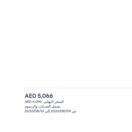
على الشاطئ، كراسي للتشمس، مظلات ا
الفندقية
السعر
AED 5,066
الحالي
السعر النهائي: AED 6,096
هو
يشمل الضرائب والرسوم
المنشأة من الخارج
طن المصري وأغطية فراش متميزة وألحفة محشوة بالريش وميني بار
AED
من 2026/08/09 إلى 2026/08/10
5,066