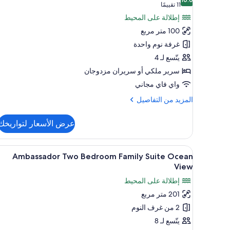
صور
10.0 من 10
(11
11 تقييمًا
Ambassador
تقييمًا)
إطلالة على المحيط
Suite
100 متر مربع
Ocean
غرفة نوم واحدة
View
يتّسع لـ 4
سرير ملكي‫‬ أو سريران مزدوجان
واي فاي مجاني
المزيد
المزيد من التفاصيل
من
التفاصيل
عرض الأسعار لتواريخك
عن
Ambassador
Suite
استعراض
ملاءات من القطن المصري وأغطية 
5
Ocean
Ambassador Two Bedroom Family Suite Ocean
جميع
View
View
صور
إطلالة على المحيط
Ambassador
201 متر مربع
Two
2 من غرف النوم
Bedroom
Family
يتّسع لـ 8