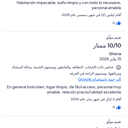
Habitación impecable, baño limpio y con todo lo necesario,
personal amable
أقام ليلتين (2) في شهر ديسمبر عام 2025
0
تقييم موثَّق
10/10 ممتاز
Gloria
15 يناير 2026
عناصر نالت الإعجاب: ⁦النظافة⁩، و⁦العاملون ومستوى الخدمة⁩، و⁦حالة المنشأة
ومرافقها⁩، و⁦مستوى الراحة في الغرفة⁩
الترجمة باستخدام Google
En general todo bien, lugar limpio, de fácil acceso, personal muy
amable. relación precio/calidad excelente
أقام 3 ليالٍ في شهر يناير عام 2026
0
تقييم موثَّق