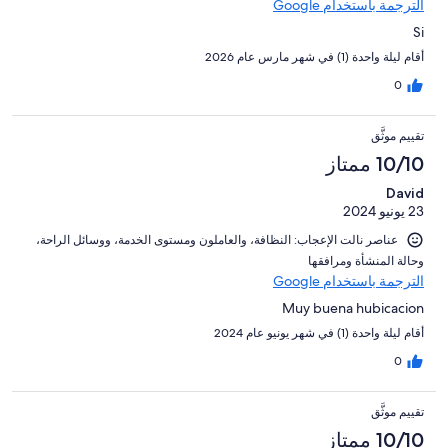
الترجمة باستخدام Google
Si
أقام ليلة واحدة (1) في شهر مارس عام 2026
0
تقييم موثَّق
10/10 ممتاز
David
23 يونيو 2024
عناصر نالت الإعجاب: ⁦النظافة⁩، و⁦العاملون ومستوى الخدمة⁩، و⁦وسائل الراحة⁩،
و⁦حالة المنشأة ومرافقها⁩
الترجمة باستخدام Google
Muy buena hubicacion
أقام ليلة واحدة (1) في شهر يونيو عام 2024
0
تقييم موثَّق
10/10 ممتاز