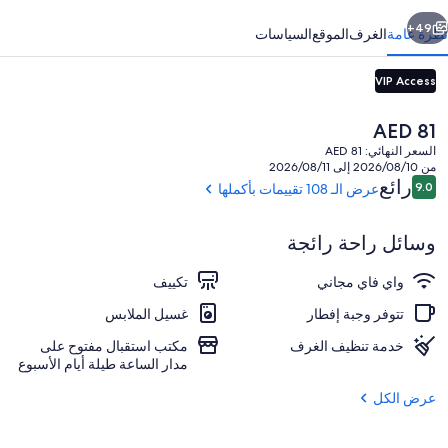
ابق
التالي
49+
نظرة عامة
الغرف
الموقع
السياسات
VIP Access
السعر
AED 81
الحالي
السعر النهائي: AED 81
هو
من 2026/08/10 إلى 2026/08/11
AED
التقييمات
رائع
9.0
عرض الـ 108 تقييمات بأكملها
9.0 من 10
81
وسائل راحة رائجة
المنشأة من الخارج
واي فاي مجاني
تكييف
تتوفر وجبة إفطار
غسيل الملابس
خدمة تنظيف الغرف
مكتب استقبال مفتوح على
مدار الساعة طيلة أيام الأسبوع
عرض الكل