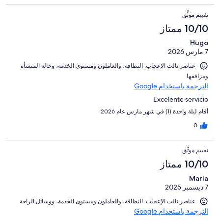
تقييم موثَّق
10/10 ممتاز
Hugo
7 مارس 2026
عناصر نالت الإعجاب: ⁦النظافة⁩، و⁦العاملون ومستوى الخدمة⁩، و⁦حالة المنشأة
ومرافقها⁩
الترجمة باستخدام Google
Excelente servicio
أقام ليلة واحدة (1) في شهر مارس عام 2026
0
تقييم موثَّق
10/10 ممتاز
María
7 ديسمبر 2025
عناصر نالت الإعجاب: ⁦النظافة⁩، و⁦العاملون ومستوى الخدمة⁩، و⁦وسائل الراحة⁩
الترجمة باستخدام Google