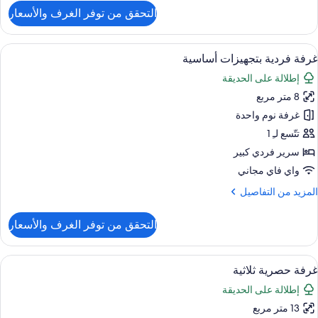
لتفاصيل
التحقق من توفر الغرف والأسعار
ن
Exclusiv
Twi
ستعراض
واي فاي مجانًا وملاءات أسرّة
6
Roo
غرفة فردية بتجهيزات أساسية
ميع
إطلالة على الحديقة
ور
8 متر مربع
رفة
ردية
غرفة نوم واحدة
تجهيزات
تتّسع لـِ 1
ساسية
سرير فردي كبير
واي فاي مجاني
لمزيد
المزيد من التفاصيل
ن
لتفاصيل
التحقق من توفر الغرف والأسعار
ن
رفة
ردية
ستعراض
واي فاي مجانًا وملاءات أسرّة
11
تجهيزات
غرفة حصرية ثلاثية
ميع
ساسية
إطلالة على الحديقة
ور
13 متر مربع
رفة