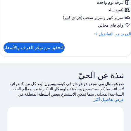
صرية
غرفة نوم واحدة
باعية
يتّسع لـ 4
سرير كبير‫‬ وسرير سحب (فردي كبير)
واي فاي مجاني
لمزيد
المزيد من التفاصيل
ن
لتفاصيل
التحقق من توفر الغرف والأسعار
ن
رفة
صرية
باعية
نبذة عن الحيّ
تقع هوستال مي سيغوندو هوجار في كونسيبسيون. يُعد كل من كاتدرائية
لا سانتسيما كونسيبتسيون وسفينة ماوسكار التذكارية من معالم الجذب
السياحية المحلية، بينما يُمكن الاستمتاع ببعض أنشطة المنطقة في
عرض تفاصيل أكثر
Happyland وCerro Caracol.لا تفوت زيارة كل من Centro Cultural
de Hualpén وAntu Circus أيضًا.
تفضل بزيارة أدلتنا للسفر إلى
كونسيبسيون