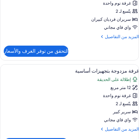
صرية
غرفة نوم واحدة
سريرين
يتّسع لـ 2
رديين
سريران فرديان كبيران
واي فاي مجاني
لمزيد
المزيد من التفاصيل
ن
لتفاصيل
التحقق من توفر الغرف والأسعار
ن
رفة
صرية
ستعراض
واي فاي مجانًا وملاءات أسرّة
4
سريرين
غرفة مزدوجة بتجهيزات أساسية
ميع
رديين
إطلالة على الحديقة
ور
12 متر مربع
رفة
زدوجة
غرفة نوم واحدة
تجهيزات
يتّسع لـ 2
ساسية
سرير كبير
واي فاي مجاني
لمزيد
المزيد من التفاصيل
ن