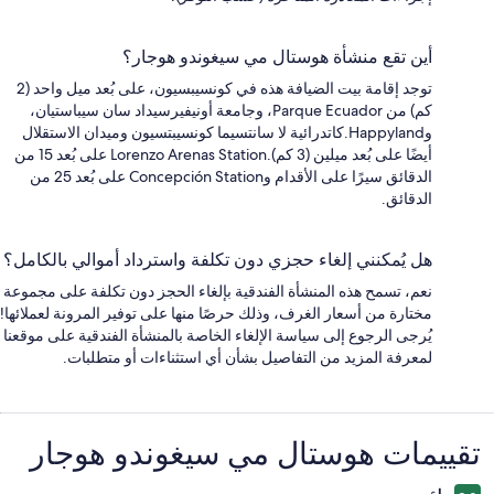
أين تقع منشأة هوستال مي سيغوندو هوجار؟
توجد إقامة بيت الضيافة هذه في كونسيبسيون، على بُعد ميل واحد (2
كم) من Parque Ecuador، وجامعة أونيفيرسيداد سان سيباستيان،
وHappyland.كاتدرائية لا سانتسيما كونسيبتسيون وميدان الاستقلال
أيضًا على بُعد ميلين (3 كم).Lorenzo Arenas Station على بُعد 15 من
الدقائق سيرًا على الأقدام وConcepción Station على بُعد 25 من
الدقائق.
هل يُمكنني إلغاء حجزي دون تكلفة واسترداد أموالي بالكامل؟
نعم، تسمح هذه المنشأة الفندقية بإلغاء الحجز دون تكلفة على مجموعة
مختارة من أسعار الغرف، وذلك حرصًا منها على توفير المرونة لعملائها!
يُرجى الرجوع إلى سياسة الإلغاء الخاصة بالمنشأة الفندقية على موقعنا
لمعرفة المزيد من التفاصيل بشأن أي استثناءات أو متطلبات.
التقييمات
تقييمات ⁦هوستال مي سيغوندو هوجار⁩