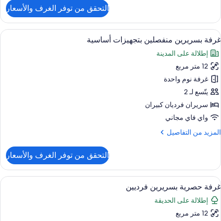
لتفاصيل
التحقق من توفر الغرف والأسعار
ن
رفة
اسعة
ستعراض
واي فاي مجانًا وملاءات أسرّة
4
غرفة بسريرين منفصلين بتجهيزات أساسية
ميع
إطلالة على المدينة
ور
12 متر مربع
رفة
سريرين
غرفة نوم واحدة
نفصلين
يتّسع لـ 2
تجهيزات
سريران فرديان كبيران
ساسية
واي فاي مجاني
لمزيد
المزيد من التفاصيل
ن
لتفاصيل
التحقق من توفر الغرف والأسعار
ن
رفة
سريرين
ستعراض
واي فاي مجانًا وملاءات أسرّة
6
نفصلين
غرفة حصرية بسريرين فرديين
ميع
تجهيزات
إطلالة على الحديقة
ور
ساسية
12 متر مربع
رفة