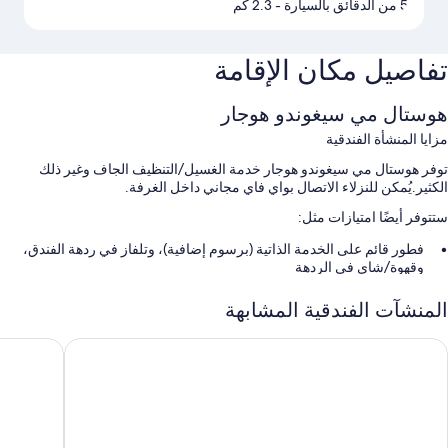
5 من الدقائق بالسيارة
- 2.3 كم
تفاصيل مكان الإقامة
هوستال مي سيغوندو هوجار
مزايا المنشأة الفندقية
توفر هوستال مي سيغوندو هوجار خدمة الغسيل/التنظيف الجاف وغير ذلك
الكثير.يُمكن للنزلاء الاتصال بواي فاي مجاني داخل الغرفة.
ستتوفر أيضًا امتيازات مثل:
فطور قائم على الخدمة الذاتية (برسوم إضافية)، وتلفاز في ردهة الفندق،
وقهوة/شاي في الردهة
مكتب استقبال مفتوح 24 ساعة
المنشآت الفندقية المشابهة
سمات الغرفة
وتل إل دورادو
إيبيس كون
توفر جميع غرف النزلاء في منشأة هوستال مي سيغوندو هوجار وسائل راحة مثل
تكييف، بالإضافة إلى وسائل راحة إنترنت لاسلكي مجاناً.
تشمل اللوازم المتوفرة في جميع الغرفة الأخرى:
تدفئة وخدمة تنظيف الغرف يوميًا