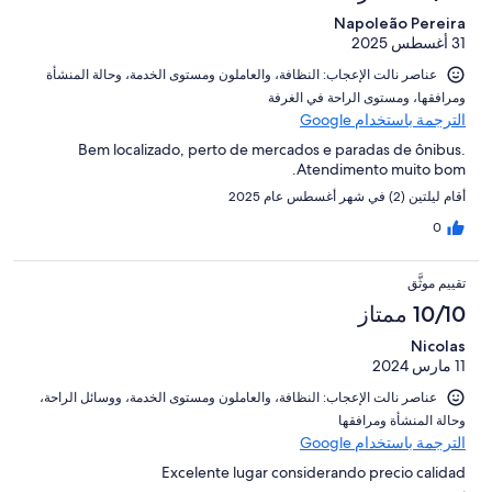
Napoleão Pereira
31 أغسطس 2025
عناصر نالت الإعجاب: ⁦النظافة⁩، و⁦العاملون ومستوى الخدمة⁩، و⁦حالة المنشأة
ومرافقها⁩، و⁦مستوى الراحة في الغرفة⁩
الترجمة باستخدام Google
Bem localizado, perto de mercados e paradas de ônibus.
Atendimento muito bom.
أقام ليلتين (2) في شهر أغسطس عام 2025
0
تقييم موثَّق
10/10 ممتاز
Nicolas
11 مارس 2024
عناصر نالت الإعجاب: ⁦النظافة⁩، و⁦العاملون ومستوى الخدمة⁩، و⁦وسائل الراحة⁩،
و⁦حالة المنشأة ومرافقها⁩
الترجمة باستخدام Google
Excelente lugar considerando precio calidad