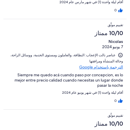
أقام ليلة واحدة (1) في شهر مارس عام 2024
0
تقييم موثَّق
10/10 ممتاز
Nicolas
7 يونيو 2024
عناصر نالت الإعجاب: ⁦النظافة⁩، و⁦العاملون ومستوى الخدمة⁩، و⁦وسائل الراحة⁩،
و⁦حالة المنشأة ومرافقها⁩
الترجمة باستخدام Google
Siempre me quedo acá cuando paso por concepcion, es lo
mejor entre precio calidad cuando necesitas un lugar donde
pasar la noche
أقام ليلة واحدة (1) في شهر يونيو عام 2024
0
تقييم موثَّق
10/10 ممتاز