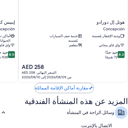
هوتل
إيبيس
هوتل إل دورادو
إيبيس ك
إل
كونسيبسي
cepción
Concepción
دورادو
ncepción
وجبة الإفطار مُضمنة
خدمة صف السيارات
أماكن 
Concepción
مُضمنة
الحيوانا
واي فاي مجاني
مطعم
واي فاي
8.0
8.2
جيد جدًا
جيد جد
8.0
8.2
من
من
72 تقييمًا
538 تقييمًا
10،
10،
السعر
AED 258
جيد
جيد
الحالي
جدًا،
جدًا،
السعر النهائي: AED 258
هو
من 2026/08/09 إلى 2026/08/10
538
72
AED
تقييمًا
تقييمًا
258
مقارنة أماكن الإقامة المماثلة
المزيد عن هذه المنشأة الفندقية
وسائل الراحة في المنشأة
الاتصال بالإنترنت