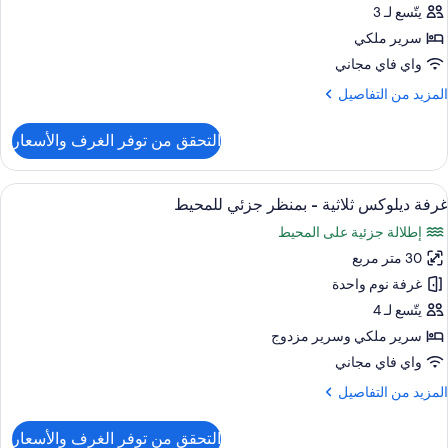
يتّسع لـ 3
رف
ور
وم
سرير ملكي
Delux
Kin
واي فاي مجاني
مطبخ
Roo
لمزيد
المزيد من التفاصيل
منظر
ن
لمحيط
لتفاصيل
التحقق من توفر الغرف والأسعار
ن
Delux
Kin
ستعراض
إطلالة الغرفة
5
Roo
غرفة ديلوكس ثلاثية - بمنظر جزئي للمحيط
ميع
إطلالة جزئية على المحيط
ور
30 متر مربع
رفة
يلوكس
غرفة نوم واحدة
لاثية
يتّسع لـ 4
سرير ملكي‫‬ وسرير مزدوج
منظر
واي فاي مجاني
زئي
لمزيد
المزيد من التفاصيل
لمحيط
ن
لتفاصيل
التحقق من توفر الغرف والأسعار
ن