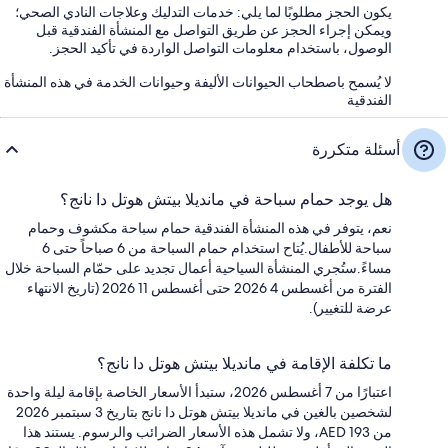
يكون الحجز مطلوبًا لما يلي: خدمات التدليك وعلاجات النادي الصحي؛
ويمكن إجراء الحجز عن طريق التواصل مع المنشأة الفندقية قبل
الوصول، باستخدام معلومات التواصل الواردة في تأكيد الحجز.
لا يُسمح باصطحاب الحيوانات الأليفة وحيوانات الخدمة في هذه المنشأة
الفندقية
أسئلة متكررة
هل يوجد حمام سباحة في مانديلا بيتش هوتل دا نانج؟
نعم، يتوفر في هذه المنشأة الفندقية حمام سباحة مكشوف وحمام
سباحة للأطفال.يُتاح استخدام حمام السباحة من 6 صباحاً حتى 6
مساءً.ستُجري المنشأة السياحية أعمال تجديد على حمّام السباحة خلال
الفترة من أغسطس 4 2026 حتى أغسطس 11 2026 (تاريخ الانتهاء
عرضة للتغيير).
ما تكلفة الإقامة في مانديلا بيتش هوتل دا نانج؟
اعتبارًا من 7 أغسطس 2026، ستبدأ الأسعار الخاصة بإقامة ليلة واحدة
لشخصين بالغين في مانديلا بيتش هوتل دا نانج بتاريخ 3 سبتمبر 2026
من AED 193، ولا تشمل هذه الأسعار الضرائب والرسوم. يستند هذا