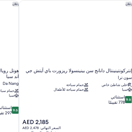
Bathtu
نتركونتينينتال دانانج سن بينينسولا ريزورت باي آيتش جي
هوتل رويال
إعلان
إعلان
إنتركونتينينتال دانانج سن بينينسولا ريزورت باي آيتش جي
هوتل رويال
آند سبا
سون ترا
Da Nang
على شاطئ خاص
حمام سباحة
سبا
حمام سباحة للأطفال
حمام سباح
سبا
9.
استثنائي
9.6
ن
778 تقييمًا
9.6
10،
استثنائ
9.6
ستثنائي،
من
297 تقييمًا
10،
77
السعر
AED 2,185
قييمًا
استثنائي،
الحالي
السعر النهائي: AED 2,478
297
هو