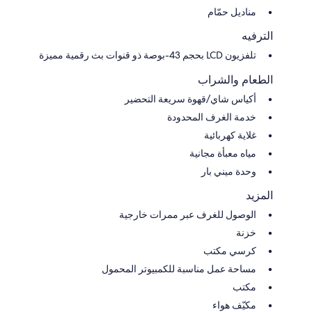
مناديل حمّام
الترفيه
تلفزيون LCD بحجم 43-بوصة ذو قنوات بث رقمية مميزة
الطعام والشراب
أكياس شاي/قهوة سريعة التحضير
خدمة الغرف المحدودة
غلاية كهربائية
مياه معبأة مجانية
وحدة ميني بار
المزيد
الوصول للغرف عبر ممرات خارجية
خزنة
كرسي مكتب
مساحة عمل مناسبة للكمبيوتر المحمول
مكتب
مكيّف هواء