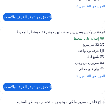
لكي
لمزيد
المزيد من التفاصيل
ن
شرفة
لتفاصيل
التحقق من توفر الغرف والأسعار
ن
رفة
منظر
يلوكس
ستعراض
أغطية فراش متميزة وأسرّة بإسفنج يتكيف 
لمحيط
5
زدوجة
غرفة ديلوكس بسريرين منفصلين - بشرفة - بمنظر للمحيط
ميع
إطلالة على المحيط
رير
ور
لكي
32 متر مربع
رفة
يلوكس
غرفة نوم واحدة
شرفة
سريرين
يتّسع لـ 4
منظر
نفصلين
سريران مزدوجان
لمحيط
واي فاي مجاني
شرفة
لمزيد
المزيد من التفاصيل
ن
منظر
لتفاصيل
التحقق من توفر الغرف والأسعار
لمحيط
ن
رفة
يلوكس
ستعراض
أغطية فراش متميزة وأسرّة بإسفنج يتكيف 
6
سريرين
جناح فاخر - سرير ملكي - بحوض استحمام - بمنظر للمحيط
ميع