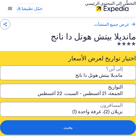
التخطّي إلى المحتوى الرئيسي
حمّل تطبيقنا
عرض جميع المنشآت
مانديلا بيتش هوتل دا نانج
نشأة
ندقية
صنفة
اختيار تواريخ لعرض الأسعار
ـ
إلى أين؟
4.
جوم
التواريخ
المسافرون
بحث