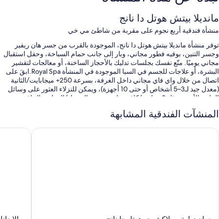
مانديلا بيتش هوتل دا نانج
منشأة فندقية أربع نجوم على مقربة من شاطئ مي خي
توفر منشأة مانديلا بيتش هوتل دا نانج، الموجودة بالقرب من جسر هان ريفير
وجسر التنين، بوفيه فطور مجاني، وبار إلى جانب حمام السباحة، وحفل استقبال
مجاني يوميًا. متّع نفسك بجلسات تدليك بالأحجاز الساخنة، أو معالجات لتقشير
البشرة، أو علاجات للجسم في السبا الموجودة في المنشأة Royal Spa.ابقَ على
اتصال من خلال واي فاي مجاني داخل الغرفة، بسرعة 250+ ميجابايت/الثانية
(معدل جيد لـ3–5 أشخاص أو حتى 10 أجهزة)، ويمكن للنزلاء العثور على وسائل
الراحة الأخرى مثل 3 مقاهي/كافيتيريات وخدمة الغسيل/التنظيف الجاف.
المنشآت الفندقية المشابهة
تشمل الامتيازات الأخرى في إقامة الفندق هذه:
حمام سباحة مكشوف وحمام سباحة للأطفال، مع مقاعد للتشمس، ومظلات
ولدن لوتس لاكشري هوتل دا نانج
سالا دانان
على حمّام السباحة، ورجل إنقاذ داخل المنشأة
صف السيارة مجانًا بمعرفة الفندق مجانًا
مساحات عمل مشتركة، وقاعات اجتماعات، وخدمات الاستعلامات والإرشاد
مصعد، وخزانة للأمانات في مكتب الاستقبال، وقهوة/شاي في الردهة
تُشير تقييمات النزلاء إلى وجود نظرة إيجابية لكل من طاقم العمل المُساعد
والموقع
سمات الغرفة
جولدن
سالا