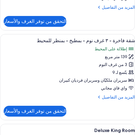
لمزيد
المزيد من التفاصيل
حمامين
ن
لتفاصيل
التحقق من توفر الغرف والأسعار
منظر
ن
قة
زئي
ونيور
ستعراض
إطلالة الغرفة
لمحيط
11
شقة فاخرة - ٣ غرف نوم - بمطبخ - بمنظر للمحيط
ميع
رفتا
إطلالة على المحيط
وم
ور
139 متر مربع
قة
حمامين
اخرة
3 من غرف النوم
منظر
يتّسع لـ 9
زئي
سريران ملكيّان‫‬ وسريران فرديان كبيران
لمحيط
رف
واي فاي مجاني
وم
لمزيد
المزيد من التفاصيل
ن
مطبخ
لتفاصيل
التحقق من توفر الغرف والأسعار
ن
قة
منظر
اخرة
ستعراض
أغطية فراش متميزة وأسرّة بإسفنج يتكيف 
لمحيط
5
Deluxe King Room
ميع