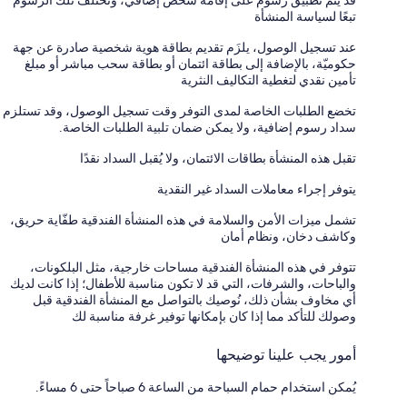
تبعًا لسياسة المنشأة
عند تسجيل الوصول، يلزَم تقديم بطاقة هوية شخصية صادرة عن جهة
حكوميّة، بالإضافة إلى بطاقة ائتمان أو بطاقة سحب مباشر أو مبلغ
تأمين نقدي لتغطية التكاليف النثرية
تخضع الطلبات الخاصة لمدى التوفر وقت تسجيل الوصول، وقد تستلزم
سداد رسوم إضافية، ولا يمكن ضمان تلبية الطلبات الخاصة.
تقبل هذه المنشأة بطاقات الائتمان، ولا يُقبل السداد نقدًا
يتوفر إجراء معاملات السداد غير النقدية
تشمل ميزات الأمن والسلامة في هذه المنشأة الفندقية طفّاية حريق،
وكاشف دخان، ونظام أمان
تتوفر في هذه المنشأة الفندقية مساحات خارجية، مثل البلكونات،
والباحات، والشرفات، التي قد لا تكون مناسبة للأطفال؛ إذا كانت لديك
أي مخاوف بشأن ذلك، نُوصيك بالتواصل مع المنشأة الفندقية قبل
وصولك للتأكد مما إذا كان بإمكانها توفير غرفة مناسبة لك
أمور يجب علينا توضيحها
يُمكن استخدام حمام السباحة من الساعة 6 صباحاً حتى 6 مساءً.