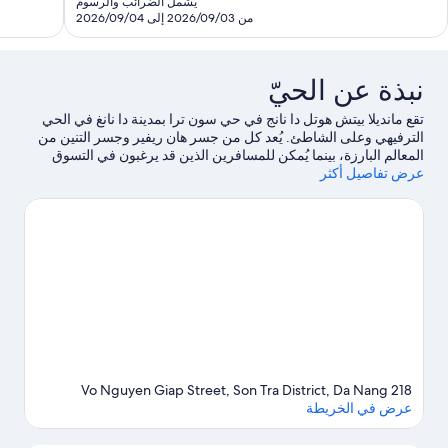
يشمل الضرائب والرسوم
تقييمًا
AED
من 2026/09/03 إلى 2026/09/04
2,185
نبذة عن الحيّ
تقع مانديلا بيتش هوتل دا نانج في حي سون ترا بمدينة دا نانغ في الحي
الترفيهي وعلى الشاطئ. يُعد كل من جسر هان ريفير وجسر التنين من
المعالم البارزة، بينما يُمكن للمسافرين الذين قد يرغبون في التسوق
عرض تفاصيل أكثر
زيارة سوق هان ومنطقة الهليو الليلية للمطاعم.يُعد كل من شاطئ مي
خي ومتحف منحوتات تشام مكانين آخرين موصى بهما للزيارة.
تفضل
بزيارة أدلتنا للسفر إلى دا نانغ
218 Vo Nguyen Giap Street, Son Tra District, Da Nang
عرض في الخريطة