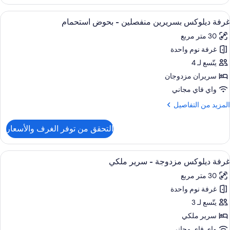
Delux
Doubl
ستعراض
أغطية فراش متميزة وأسرّة بإسفنج يتكيف 
4
Roo
غرفة ديلوكس بسريرين منفصلين - بحوض استحمام
ميع
Wit
30 متر مربع
ور
Windo
غرفة نوم واحدة
رفة
يلوكس
يتّسع لـ 4
سريرين
سريران مزدوجان
نفصلين
واي فاي مجاني
لمزيد
المزيد من التفاصيل
حوض
ن
ستحمام
لتفاصيل
التحقق من توفر الغرف والأسعار
ن
رفة
يلوكس
ستعراض
أغطية فراش متميزة وأسرّة بإسفنج يتكيف 
4
سريرين
غرفة ديلوكس مزدوجة - سرير ملكي
ميع
نفصلين
30 متر مربع
ور
حوض
غرفة نوم واحدة
رفة
ستحمام
يلوكس
يتّسع لـ 3
زدوجة
سرير ملكي
واي فاي مجاني