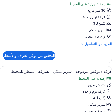
ميع
نفصلين
إطلالة جزئية على المحيط
ور
منظر
30 متر مربع
رفة
زئي
يلوكس
غرفة نوم واحدة
لمحيط
زدوجة
يتّسع لـ 3
سرير ملكي
رير
واي فاي مجاني
لكي
لمزيد
المزيد من التفاصيل
ن
منظر
لتفاصيل
التحقق من توفر الغرف والأسعار
زئي
ن
رفة
لمحيط
يلوكس
ستعراض
أغطية فراش متميزة وأسرّة بإسفنج يتكيف 
6
زدوجة
غرفة ديلوكس مزدوجة - سرير ملكي - بشرفة - بمنظر للمحيط
ميع
إطلالة على المحيط
رير
ور
لكي
32 متر مربع
رفة
يلوكس
غرفة نوم واحدة
منظر
زدوجة
زئي
يتّسع لـ 4
لمحيط
سرير ملكي
رير
واي فاي مجاني