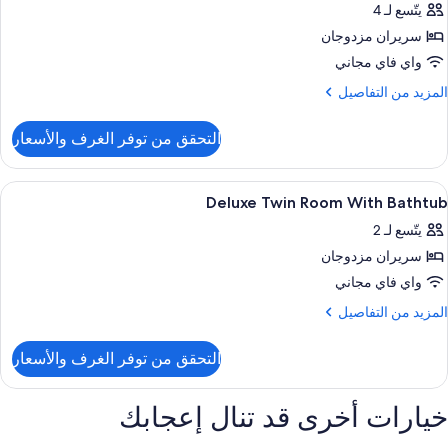
سريرين
يتّسع لـ 4
نفصلين
سريران مزدوجان
واي فاي مجاني
منظر
لمزيد
المزيد من التفاصيل
زئي
ن
لمحيط
لتفاصيل
التحقق من توفر الغرف والأسعار
ن
رفة
لاسيكية
ستعراض
أغطية فراش متميزة وأسرّة بإسفنج يتكيف 
4
سريرين
Deluxe Twin Room With Bathtub
ميع
نفصلين
يتّسع لـ 2
ور
منظر
سريران مزدوجان
Delux
زئي
Twi
واي فاي مجاني
لمحيط
Roo
لمزيد
المزيد من التفاصيل
Wit
ن
لتفاصيل
Bathtu
التحقق من توفر الغرف والأسعار
ن
Delux
Twi
خيارات أخرى قد تنال إعجابك
Roo
Wit