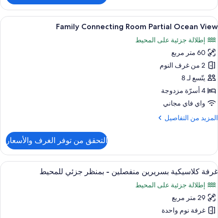
رفة
يلوكس
ستعراض
أغطية فراش متميزة وأسرّة بإسفنج يتكيف 
4
لاثية
Family Connecting Room Partial Ocean View
ميع
إطلالة جزئية على المحيط
منظر
ور
زئي
60 متر مربع
Famil
لمحيط
Connectin
2 من غرف النوم
Roo
يتّسع لـ 8
Partia
4 أسرّة مزدوجة
Ocea
واي فاي مجاني
Vie
لمزيد
المزيد من التفاصيل
ن
لتفاصيل
التحقق من توفر الغرف والأسعار
ن
Famil
Connectin
ستعراض
أغطية فراش متميزة وأسرّة بإسفنج يتكيف 
5
Roo
غرفة كلاسيكية بسريرين منفصلين - بمنظر جزئي للمحيط
ميع
Partia
إطلالة جزئية على المحيط
ور
Ocea
Vie
29 متر مربع
رفة
لاسيكية
غرفة نوم واحدة