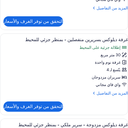
رير
لمزيد
المزيد من التفاصيل
لكي
ن
لتفاصيل
التحقق من توفر الغرف والأسعار
ن
رفة
يلوكس
ستعراض
أغطية فراش متميزة وأسرّة بإسفنج يتكيف 
4
زدوجة
غرفة ديلوكس بسريرين منفصلين - بمنظر جزئي للمحيط
ميع
إطلالة جزئية على المحيط
رير
ور
لكي
30 متر مربع
رفة
يلوكس
غرفة نوم واحدة
سريرين
يتّسع لـ 4
نفصلين
سريران مزدوجان
واي فاي مجاني
منظر
لمزيد
المزيد من التفاصيل
زئي
ن
لمحيط
لتفاصيل
التحقق من توفر الغرف والأسعار
ن
رفة
يلوكس
ستعراض
إطلالة الغرفة
5
سريرين
غرفة ديلوكس مزدوجة - سرير ملكي - بمنظر جزئي للمحيط