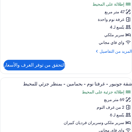
نفصلين
إطلالة على المحيط
ور
شرفة
47 متر مربع
ناح
اخر
غرفة نوم واحدة
منظر
لمحيط
يتّسع لـ 4
رير
سرير ملكي
لكي
واي فاي مجاني
لمزيد
المزيد من التفاصيل
حوض
ن
ستحمام
لتفاصيل
التحقق من توفر الغرف والأسعار
ن
ناح
منظر
اخر
ستعراض
أغطية فراش متميزة وأسرّة بإسفنج يتكيف 
لمحيط
6
شقة جونيور - غرفتا نوم - بحمامين - بمنظر جزئي للمحيط
ميع
رير
إطلالة جزئية على المحيط
لكي
ور
69 متر مربع
قة
حوض
ونيور
2 من غرف النوم
ستحمام
يتّسع لـ 6
منظر
رفتا
سرير ملكي‫‬ وسريران فرديان كبيران
لمحيط
وم
واي فاي مجاني