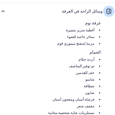
وسائل الراحة في الغرفة
غرفة نوم
أغطية سرير متميزة
ستائر حاجبة للضوء
مرتبة إسفنج ميموري فوم
الحمام
أردية حمّام
تم توفير المناشف
خف للقدمين
شامبو
شطافة
صابون
فرشاة أسنان ومعجون أسنان
مجفف شعر
مستلزمات عناية شخصية مجانية