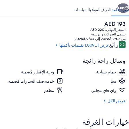
ابق
التالي
118+
نظرة عامة
الغرف
الموقع
السياسات
السعر
AED 193
الحالي
السعر النهائي: AED 220
هو
يشمل الضرائب والرسوم
AED
من 2026/09/03 إلى 2026/09/04
193
التقييمات
رائع
9.2
عرض الـ 1,009 تقييمات بأكملها
9.2 من 10
وسائل راحة رائجة
حمّام سباحة خارجي، مظلات على حمّام ال
حمام سباحة
وجبة الإفطار مُضمنة
سبا
خدمة صف السيارات مُضمنة
واي فاي مجاني
مطعم
عرض الكل
خيارات الغرفة