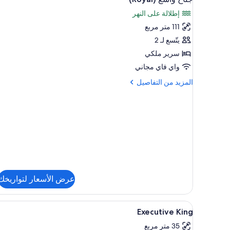
جميع
سرير
إطلالة على النهر
ملكي
صور
-
111 متر مربع
جناح
بشرفة
واسع
يتّسع لـ 2
(Royal)
سرير ملكي
واي فاي مجاني
المزيد
المزيد من التفاصيل
من
التفاصيل
عن
جناح
واسع
(Royal)
عرض الأسعار لتواريخك
استعراض
أغطية فراش متميزة وألحفة محشوة
11
Executive King
جميع
35 متر مربع
صور