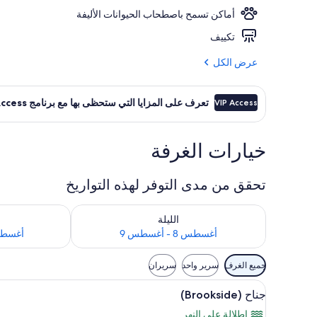
أماكن تسمح باصطحاب الحيوانات الأليفة
المنشأة من الخ
تكييف
عرض الكل
تعرف على المزايا التي ستحظى بها مع برنامج VIP Access
VIP Access
خيارات الغرفة
تحقق من مدى التوفر لهذه التواريخ
تحقق من مدى التوفر لليلة للفترة أغسطس 8 - أغسطس 9
تحقق من مدى التوفر
الليلة
أغسطس 8 - أغسطس 9
أغسطس 9 - أغ
عوامل
جميع الغرف
سرير واحد
سريران
التصفية
استعراض
أغطية فراش متميزة وألحفة محشوة
المتاحة
7
جناح (Brookside)
جميع
للغرف
إطلالة على النهر