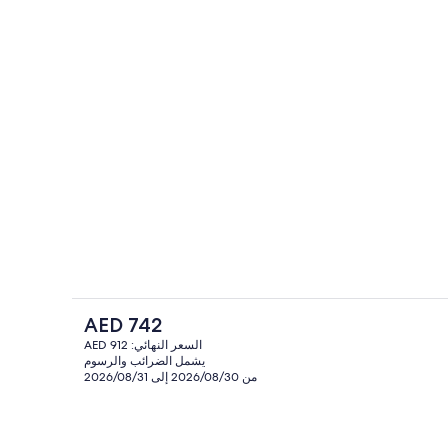
مكان جذب سياحي
السعر
AED 742
الحالي
السعر النهائي: AED 912
هو
يشمل الضرائب والرسوم
اء والإفطار المتأخر
يتم تقديم العشاء والإفطار المتأخر
AED
من 2026/08/30 إلى 2026/08/31
742