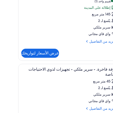
1 من 10
(تقييم
تقييم واحد (1)
اح
واحد
إطلالة على المدينة
(1))
145 متر مربع
يتّسع لـ 2
سرير ملكي
واي فاي مجاني
زيد
زيد من التفاصيل
فاصيل
عرض الأسعار لتواريخك
ح
تعراض
 وخزنة داخل الغرفة ومكتب
أغطية فراش متميزة وألحفة محشوة بالريش وخزنة 
5
ة فاخرة. - سرير ملكي - تجهيزات لذوي الاحتياجات
يع
اصة
ر
45 متر مربع
فة
يتّسع لـ 2
خرة.
سرير ملكي
ير
واي فاي مجاني
كي
زيد
زيد من التفاصيل