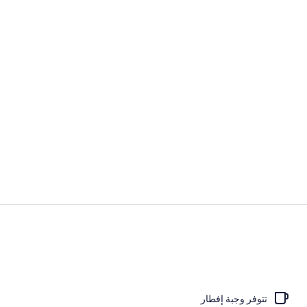
الردهة
يتم تقديم العش
تتوفر وجبة إفطار