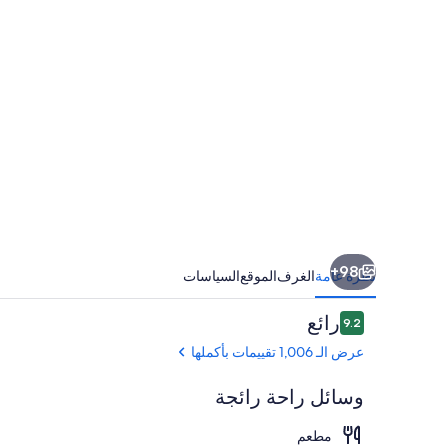
98+
نظرة عامة
الغرف
الموقع
السياسات
التقييمات
رائع
9.2
9.2 من 10
عرض الـ 1,006 تقييمات بأكملها
وسائل راحة رائجة
مطعم