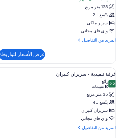
صور
125 متر مربع
جناح
(Brookside)
يتّسع لـ 2
سرير ملكي
واي فاي مجاني
المزيد
المزيد من التفاصيل
من
التفاصيل
عرض الأسعار لتواريخك
عن
جناح
(Brookside)
استعراض
أغطية فراش متميزة وألحفة محشوة
5
غرفة تنفيذية - سريران كبيران
جميع
رائع
9.2
صور
9.2 من 10
(10
10 تقييمات
غرفة
تقييمات)
35 متر مربع
تنفيذية
يتّسع لـ 4
-
سريران كبيران
سريران
واي فاي مجاني
كبيران
المزيد
المزيد من التفاصيل
من