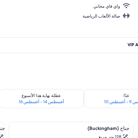
واي فاي مجاني
ارج
صالة الألعاب الرياضية
 لغد للفترة أغسطس 9 - أغسطس 10
تحقق من مدى التوفر لعطلة نهاية هذا الأسبوع للفت
غدًا
عطلة نهاية هذا الأسبوع
سطس 10
أغسطس 14 - أغسطس 16
استعراض
 بالريش وخزنة داخل الغرفة ومكتب
اس
أغطية فراش متميزة وألحفة محشوة بالريش
5
جناح (Buckingham)
جناح (
جميع
جم
128 متر مربع