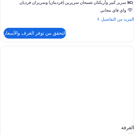
4+
سرير كبير‫‬ وأريكتان تصبحان سريرين (فرديتان)‫‬ وسريران فرديان
واي فاي مجاني
لمزيد
المزيد من التفاصيل
ن
لتفاصيل
التحقق من توفر الغرف والأسعار
ن
Superio
Roo
fo
4+
الغرفة