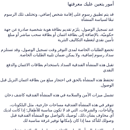
أمور يتعين عليك معرفتها
قد يتم تطبيق رسوم على إقامة شخص إضافي، وتختلف تلك الرسوم
تبعًا لسياسة المنشأة
عند تسجيل الوصول، يلزَم تقديم بطاقة هوية شخصية صادرة عن جهة
حكوميّة، بالإضافة إلى بطاقة ائتمان أو بطاقة سحب مباشر أو مبلغ
تأمين نقدي لتغطية التكاليف النثرية
تخضع الطلبات الخاصة لمدى التوفر وقت تسجيل الوصول، وقد تستلزم
سداد رسوم إضافية، ولا يمكن ضمان تلبية الطلبات الخاصة.
تقبل هذه المنشأة الفندقية السداد باستخدام بطاقات الائتمان والدفع
النقدي
تحتفظ هذه المنشأة بالحق في احتجاز مبلغ من بطاقة ائتمان النزيل قبل
الوصول.
تشمل ميزات الأمن والسلامة في هذه المنشأة الفندقية كاشف دخان
تتوفر في هذه المنشأة الفندقية مساحات خارجية، مثل البلكونات،
والباحات، والشرفات، التي قد لا تكون مناسبة للأطفال؛ إذا كانت لديك
أي مخاوف بشأن ذلك، نُوصيك بالتواصل مع المنشأة الفندقية قبل
وصولك للتأكد مما إذا كان بإمكانها توفير غرفة مناسبة لك