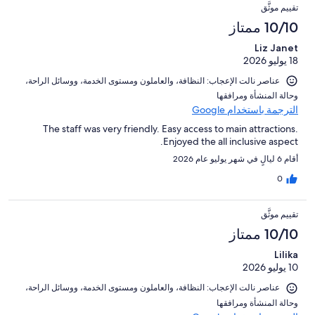
تقييم موثَّق
10/10 ممتاز
Liz Janet
18 يوليو 2026
عناصر نالت الإعجاب: ⁦النظافة⁩، و⁦العاملون ومستوى الخدمة⁩، و⁦وسائل الراحة⁩،
و⁦حالة المنشأة ومرافقها⁩
الترجمة باستخدام Google
The staff was very friendly. Easy access to main attractions.
Enjoyed the all inclusive aspect.
أقام 6 ليالٍ في شهر يوليو عام 2026
0
تقييم موثَّق
10/10 ممتاز
Lilika
10 يوليو 2026
عناصر نالت الإعجاب: ⁦النظافة⁩، و⁦العاملون ومستوى الخدمة⁩، و⁦وسائل الراحة⁩،
و⁦حالة المنشأة ومرافقها⁩