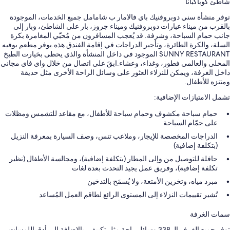
شاطئ كوباكبانا
توفر منشأة سني دوبروفنيك باي فالامار ب شامامل جميع الخدمات، الموجودة
بالقرب من ميناء عبارات دوبروفنيك وميناء جروز، بار على الشاطئ، وبار إلى
جانب حمام السباحة، وشرفة. قد يُعجب المسافرون من مُحبّي المغامرة بكرة
السلة، والكرة الطائرة، وتأجير الدراجات في إقامة الفندق هذه.يوفر مطعم بوفيه
SUNNY RESTAURANT الموجود في داخل المنشأة والذي يحظى بخيارت الطبخ
المحلي والعالمي فطور، وغداء، وعشاء.ابقَ على اتصال من خلال واي فاي مجاني
داخل الغرفة، ويمكن للنزلاء العثور على وسائل الراحة الأخرى مثل حديقة
ومتنزه للأطفال.
تشمل الامتيازات الإضافية:
حمام سباحة مكشوف وحمام سباحة للأطفال، مع مقاعد للتشمس ومظلات
على حمّام السباحة
الدراجات المخصصة للإيجار، وملاعب تنس، وصف السيارة بمعرفة النزيل
(بتكلفة إضافية)
حافلة للتوصيل من وإلى المطار (بتكلفة إضافية)، ومجالسة الأطفال (نظير
تكلفة إضافية)، وفريق عمل يجيد التحدث بعدة لغات
مبرد مياه، وتخزين الأمتعة، ولا يُسمَح بالتدخين
تُشير تقييمات النزلاء إلى المستوى الرائع لطاقم العمل المُساعد
سمات الغرفة
توفر جميع الغرف الـ 338 وسائل راحة مثل تكييف، بالإضافة إلى أدق اللمسات