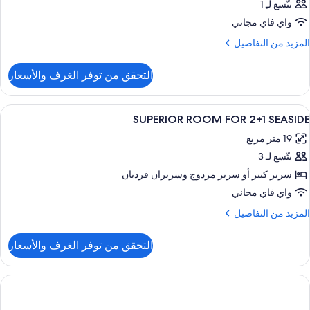
تتّسع لـِ 1
واي فاي مجاني
لمزيد
المزيد من التفاصيل
ن
لتفاصيل
التحقق من توفر الغرف والأسعار
ن
لغرفة
ستعراض
خزنة داخل الغرفة ومكتب وأسرّة أطفال/رضّع
3
SUPERIOR ROOM FOR 2+1 SEASIDE
ميع
19 متر مربع
ور
يتّسع لـ 3
SUPERIO
ROO
سرير كبير‫‬ أو سرير مزدوج‫‬ وسريران فرديان
FO
واي فاي مجاني
2+
لمزيد
المزيد من التفاصيل
SEASID
ن
لتفاصيل
التحقق من توفر الغرف والأسعار
ن
SUPERIO
ROO
FO
2+