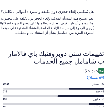
هل يُمكنني إلغاء حجزي دون تكلفة واسترداد أموالي بالكامل؟
نعم، تسمح هذه المنشأة الفندقية بإلغاء الحجز دون تكلفة على مجموعة
مختارة من أسعار الغرف، وذلك حرصًا منها على توفير المرونة لعملائها!
يُرجى الرجوع إلى سياسة الإلغاء الخاصة بالمنشأة الفندقية على موقعنا
لمعرفة المزيد من التفاصيل بشأن أي استثناءات أو متطلبات.
التقييمات
تقييمات ⁦سني دوبروفنيك باي فالامار
ب شامامل جميع الخدمات⁩
جيد جدًا
8.2
691 تقييمًا
درجة
10 - ممتاز
242
التصنيف
درجة
8 - جيد
318
10
التصنيف
-
درجة
6 - مقبول
101
8
ممتاز.
التصنيف
-
4 - سيّئ
18