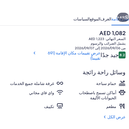
امامل
ابق
التالي
ميع
49+
نظرة عامة
الغرف
الموقع
السياسات
لخدمات
السعر
AED 1,082
الحالي
السعر النهائي: AED 1,223
هو
يشمل الضرائب والرسوم
AED
من 2026/09/06 إلى 2026/09/07
1,082
التقييمات
عرض تقييمات مكان الإقامة (691
جيد جدًا
8.2
8.2 من 10
تقييماً)
وسائل راحة رائجة
المنشأة من الخارج
حمام سباحة
غرفة شاملة جميع الخدمات
أماكن تسمح باصطحاب
واي فاي مجاني
الحيوانات الأليفة
مطعم
تكييف
عرض الكل