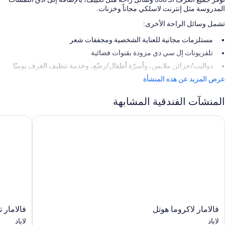
المدروسة مثل إنترنت لاسلكي مجاناً وخزنات.
تشمل وسائل الراحة الأخرى:
مستلزمات مجانية للعناية الشخصية ومجففات شعر
تلفزيونات إل سي دي مزودة بقنوات فضائية
دواليب/خزائن ملابس، وأسرّة أطفال/رضّع، وخدمة تنظيف الغرف يوميًا
عرض المزيد عن هذه المنشأة
المنشآت الفندقية المشابهة
الامار لاكروما هوتل
فالامار تير
فالامار
فالامار
فالامار لاكروما هوتل
فالامار ت
لاكروما
تيرينا
لاباد
لاباد