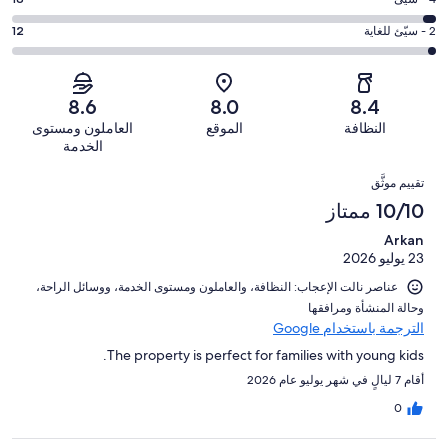
درجة
242
6
جيد.
التصنيف
من
-
درجة
2 - سيّئ للغاية
12
318
4
أصل
مقبول.
التصنيف
من
-
691
101
2
أصل
سيّئ.
من
من
-
691
8.6
8.0
8.4
18
تقييمات
أصل
سيّئ
من
من
النظافة
الموقع
العاملون ومستوى
النزلاء
691
للغاية.
تقييمات
أصل
الخدمة
من
12
النزلاء
691
التقييمات
تقييمات
من
تقييم موثَّق
من
النزلاء
أصل
10/10 ممتاز
تقييمات
691
النزلاء
Arkan
من
23 يوليو 2026
تقييمات
النزلاء
عناصر نالت الإعجاب: ⁦النظافة⁩، و⁦العاملون ومستوى الخدمة⁩، و⁦وسائل الراحة⁩،
و⁦حالة المنشأة ومرافقها⁩
الترجمة باستخدام Google
The property is perfect for families with young kids.
أقام 7 ليالٍ في شهر يوليو عام 2026
0