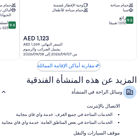
هوتل
هوتل
حمام سباحة
وجبة الإفطار مُضمنة
حمام سب
لاباد
لاباد
سبا
حمام سباحة للأطفال
أماكن 
الحيوانا
9.2
رائع
9.2
9.4
استثن
من
1,012 تقييمًا
9.4
من
325 تقييمًا
10،
10،
رائع،
السعر
AED 1,123
استثنائي،
1,012
الحالي
325
السعر النهائي: AED 1,269
تقييمًا
هو
يشمل الضرائب والرسوم
تقييمًا
AED
من 2026/09/07 إلى 2026/09/08
1,123
مقارنة أماكن الإقامة المماثلة
المزيد عن هذه المنشأة الفندقية
وسائل الراحة في المنشأة
الاتصال بالإنترنت
الخدمات المتاحة في جميع الغرف: خدمة واي فاي مجانية
الخدمات المتاحة في بعض المناطق العامة: خدمة واي فاي مجانية
موقف السيارات والنقل