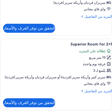
سريران فرديان‫‬ وأريكة سرير (فردية)
واي فاي مجاني
لمزيد
المزيد من التفاصيل
ن
لتفاصيل
التحقق من توفر الغرف والأسعار
ن
Roo
fo
ستعراض
خزنة داخل الغرفة ومكتب وأسرّة أطفال/رضّع
5
2+
Superior Room for 2+1
ميع
إطلالة على المتنزه
ور
19 متر مربع
Superio
Roo
غرفة نوم واحدة
fo
يتّسع لـ 3
2+
سرير كبير‫‬ وأريكة سرير (فردية)‫‬ أو سريران فرديان‫‬ وأريكة سرير (فردية)
واي فاي مجاني
لمزيد
المزيد من التفاصيل
ن
لتفاصيل
التحقق من توفر الغرف والأسعار
ن
Superio