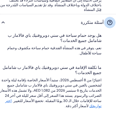
يُرجى الانتباه إلى أن المعايير الثقافية وسياسات النزلاء قد تختلف
باختلاف الدولة وباختلاف المنشأة. وقد تمّ تقديم السياسات المُدرجة من
قِبَل المنشأة
أسئلة متكررة
هل يوجد حمام سباحة في سني دوبروفنيك باي فالامار ب
شامامل جميع الخدمات؟
نعم، يتوفر في هذه المنشأة الفندقية حمام سباحة مكشوف وحمام
سباحة للأطفال.
ما تكلفة الإقامة في سني دوبروفنيك باي فالامار ب شامامل
جميع الخدمات؟
اعتبارًا من 8 أغسطس 2026، ستبدأ الأسعار الخاصة بإقامة ليلة واحدة
لشخصين بالغين في سني دوبروفنيك باي فالامار ب شامامل جميع
الخدمات بتاريخ 6 سبتمبر 2026 من AED 1,082، ولا تشمل هذه الأسعار
الضرائب والرسوم. يستند هذا السعر إلى أقل سعر لليلة في آخر 24
ساعة للإقامات خلال الـ 30 يومًا المقبلة. تخضع الأسعار للتغيير.
اختر
تواريخك
لأسعار أكثر دقة.