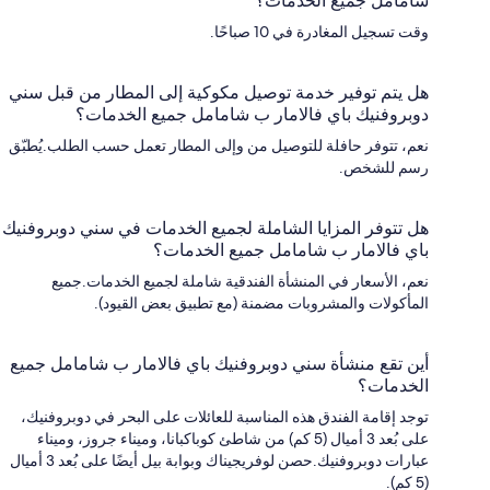
شامامل جميع الخدمات؟
وقت تسجيل المغادرة في 10 صباحًا.
هل يتم توفير خدمة توصيل مكوكية إلى المطار من قبل سني
دوبروفنيك باي فالامار ب شامامل جميع الخدمات؟
نعم، تتوفر حافلة للتوصيل من وإلى المطار تعمل حسب الطلب.يُطبّق
رسم للشخص.
هل تتوفر المزايا الشاملة لجميع الخدمات في سني دوبروفنيك
باي فالامار ب شامامل جميع الخدمات؟
نعم، الأسعار في المنشأة الفندقية شاملة لجميع الخدمات.جميع
المأكولات والمشروبات مضمنة (مع تطبيق بعض القيود).
أين تقع منشأة سني دوبروفنيك باي فالامار ب شامامل جميع
الخدمات؟
توجد إقامة الفندق هذه المناسبة للعائلات على البحر في دوبروفنيك،
على بُعد 3 أميال (5 كم) من شاطئ كوباكبانا، وميناء جروز، وميناء
عبارات دوبروفنيك.حصن لوفريجيناك وبوابة بيل أيضًا على بُعد 3 أميال
(5 كم).