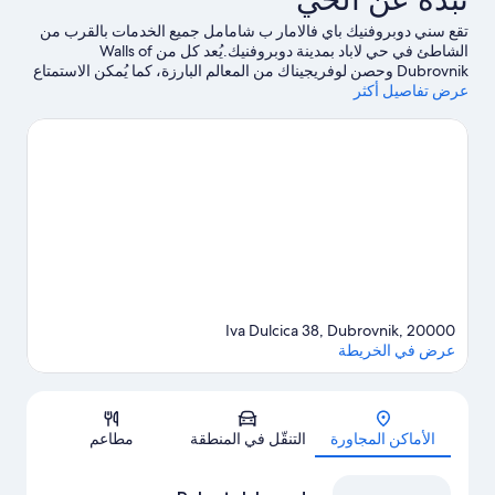
تقع سني دوبروفنيك باي فالامار ب شامامل جميع الخدمات ‏بالقرب من
الشاطئ في حي لاباد بمدينة دوبروفنيك.يُعد كل من Walls of
Dubrovnik وحصن لوفريجيناك من المعالم البارزة، كما يُمكن الاستمتاع
عرض تفاصيل أكثر
بمشاهدة الجمال الطبيعي للمنطقة في شاطئ كوباكبانا وشاطئ
بانجي.يُعد كل من ميناء عبارات دوبروفنيك وميناء جروز مكانين آخرين
موصى بهما للزيارة.اكتشف المغامرات المائية في المنطقة من خلال
ركوب قوارب التجديف، والغوص باستخدام المعدات، والغوص بأنبوب
التنفس القريبة، أو يُمكنك الاستمتاع بأنشطة الهواء الطلق الرائعة من
خلال مضمار للمشي/ للدراجات.
تفضل بزيارة أدلتنا للسفر إلى
دوبروفنيك
Iva Dulcica 38, Dubrovnik, 20000
عرض في الخريطة
الخريطة
الأماكن المجاورة
التنقّل في المنطقة
مطاعم