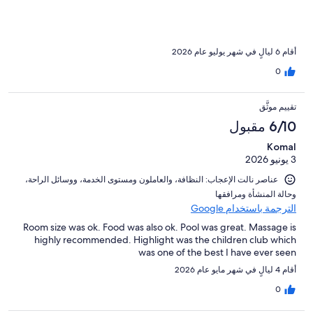
loungers and local vendors ask ridicolous amounts pp (€80!).
أقام 6 ليالٍ في شهر يوليو عام 2026
0
تقييم موثَّق
6/10 مقبول
Komal
3 يونيو 2026
عناصر نالت الإعجاب: ⁦النظافة⁩، و⁦العاملون ومستوى الخدمة⁩، و⁦وسائل الراحة⁩،
و⁦حالة المنشأة ومرافقها⁩
الترجمة باستخدام Google
Room size was ok. Food was also ok. Pool was great. Massage is
highly recommended. Highlight was the children club which
was one of the best I have ever seen
أقام 4 ليالٍ في شهر مايو عام 2026
0