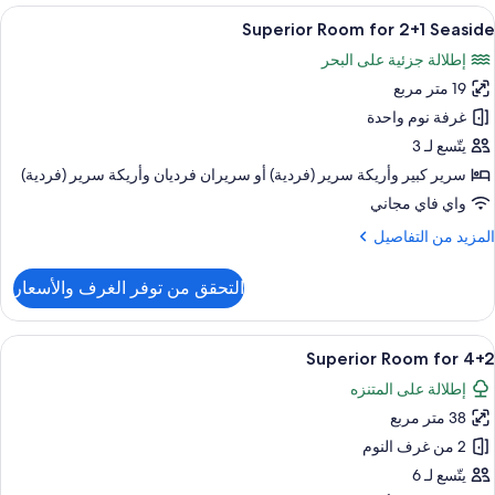
Roo
ستعراض
خزنة داخل الغرفة ومكتب وأسرّة أطفال/رضّع
5
fo
Superior Room for 2+1 Seaside
ميع
2+
إطلالة جزئية على البحر
ور
19 متر مربع
Superio
Roo
غرفة نوم واحدة
fo
يتّسع لـ 3
2+
سرير كبير‫‬ وأريكة سرير (فردية)‫‬ أو سريران فرديان‫‬ وأريكة سرير (فردية)
Seasid
واي فاي مجاني
لمزيد
المزيد من التفاصيل
ن
لتفاصيل
التحقق من توفر الغرف والأسعار
ن
Superio
Roo
ستعراض
خزنة داخل الغرفة ومكتب وأسرّة أطفال/رضّع
6
fo
Superior Room for 4+2
ميع
2+
إطلالة على المتنزه
ور
Seasid
38 متر مربع
Superio
Roo
2 من غرف النوم
fo
يتّسع لـ 6