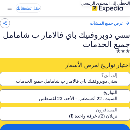
التخطّي إلى المحتوى الرئيسي
حمّل تطبيقنا
عرض جميع المنشآت
سني دوبروفنيك باي فالامار ب شامامل
جميع الخدمات
نشأة
ندقية
صنفة
اختيار تواريخ لعرض الأسعار
ـ
إلى أين؟
3.
جوم
التواريخ
المسافرون