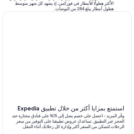
i
a
o
غسطس⁩
أغسطس⁩
الأكثر هطولًا للأمطار في فوركس، إذ يشهد كل شهر متوسط
r
u
n
t
هطول أمطار يبلغ 284 من البوصات.
a
n
e
o
n
d
u
l
t
y
r
i
.
b
c
t
T
e
a
s
h
e
c
s
e
e
e
a
b
m
m
u
a
y
s
s
t
e
c
.
h
w
h
L
r
u
e
i
o
c
c
l
o
d
o
k
m
w
u
i
w
a
l
l
a
d
y
s
s
n
c
f
t
استمتع بمزايا أكثر من خلال تطبيق Expedia
o
o
’
i
وفّر المزيد - احصل على خصم يصل إلى 15% على فنادق مختارة عند
u
r
t
n
الحجز عبر التطبيق. تساعدك عروض تطبيقنا على التوفير من سعر
g
u
s
y
الرحلات لتتمكن من السفر أكثر وإدارة كل رحلاتك أثناء التنقل.
h
s
t
a
a
t
i