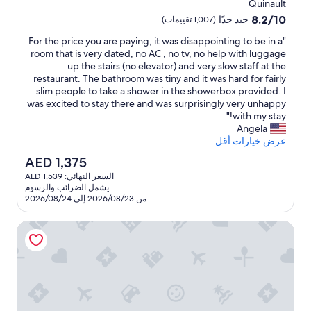
إقامة
Quinault
m
d
n
s
مصنف
8.2
8.2/10
جيد جدًا
(1,007 تقييمات)
e
R
t
.
بـ
من
V
T
e
.
"
"For the price you are paying, it was disappointing to be in a
10،
3.5
B
p
h
a
F
room that is very dated, no AC , no tv, no help with luggage
جيد
نجمة
d
u
e
a
o
up the stairs (no elevator) and very slow staff at the
جدًا،
t
r
r
,
r
restaurant. The bathroom was tiny and it was hard for fairly
(1,007
w
o
v
k
t
slim people to take a shower in the showerbox provided. I
تقييمات)
e
o
e
t
h
was excited to stay there and was surprisingly very unhappy
m
w
h
r
e
with my stay!"
h
y
a
a
p
Angela
g
n
a
l
r
عرض خيارات أقل
d
k
a
r
i
السعر
AED 1,375
m
e
e
t
c
الحالي
d
h
o
a
السعر النهائي: AED 1,539
e
هو
t
t
i
i
يشمل الضرائب والرسوم
y
AED
p
n
n
e
من 2026/08/23 إلى 2026/08/24
o
1,375
w
t
l
l
u
o
a
a
a
كويليوت أوشنسايد ريزورت
a
n
c
a
l
r
d
e
n
l
e
a
s
!
i
p
p
a
"
t
a
a
s
i
y
w
s
r
i