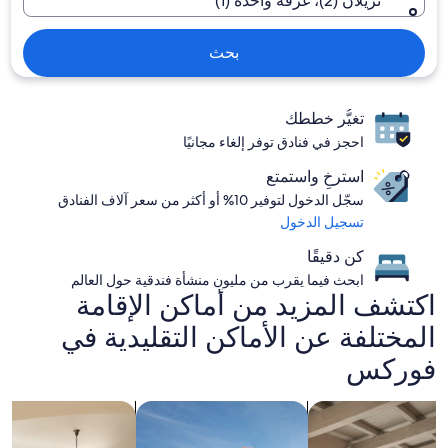
نزيلان (2)، غرفة واحدة (1)
بحث
تغيُّر خططك
احجز في فنادق توفر إلغاء مجانيًا
استرخِ واستمتع
سجّل الدخول لتوفير 10% أو أكثر من سعر آلاف الفنادق
تسجيل الدخول
كن دقيقًا
ابحث فيما يقرب من مليون منشأة فندقية حول العالم
اكتشف المزيد من أماكن الإقامة
المختلفة عن الأماكن التقليدية في
فوركس
ث عن شقة
اصطحاب الحيوانات الأليفة
البحث عن منشآت فندقية بها متنزه مائي
البحث عن شقق خاص