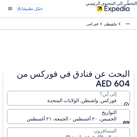
التخطّي إلى المحتوى الرئيسي
حمّل تطبيقنا
واشنطن
فوركس
البحث عن فنادق في فوركس من
AED 604
إلى أين؟
فوركس, واشنطن, الولايات المتحدة
التواريخ
الخميس، ٢٠ أغسطس - الجمعة، ٢١ أغسطس
المسافرون