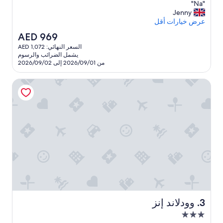
"
"Na"
10،
2.5
N
Jenny
جيد
نجمة
a
عرض خيارات أقل
جدًا،
"
(1,004
السعر
AED 969
تقييمات)
الحالي
السعر النهائي: AED 1,072
هو
يشمل الضرائب والرسوم
AED
من 2026/09/01 إلى 2026/09/02
969
وودلاند إنز
وودلاند إنز
3. وودلاند إنز
مكان