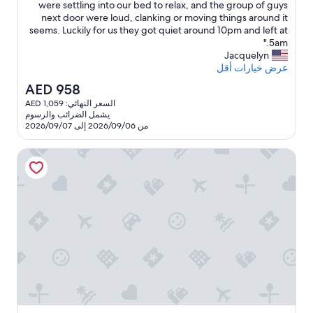
o
o
e
s
were settling into our bed to relax, and the group of guys
f
i
w
r
next door were loud, clanking or moving things around it
t
i
e
a
seems. Luckily for us they got quiet around 10pm and left at
w
l
p
r
5am."
a
t
m
l
Jacquelyn
h
s
e
i
عرض خيارات أقل
n
y
n
a
السعر
AED 958
,
’
s
s
الحالي
m
t
السعر النهائي: AED 1,059
a
i
هو
o
c
يشمل الضرائب والرسوم
d
n
AED
o
l
من 2026/09/06 إلى 2026/09/07
e
t
958
m
d
a
l
y
f
كيرليز ريزورت آند دايف سنتر
n
y
o
,
d
s
a
r
u
c
n
t
o
r
d
a
m
p
b
f
f
r
u
l
o
i
e
l
s
r
o
l
e
t
o
u
d
a
f
t
w
b
d
s
h
l
i
i
e
e