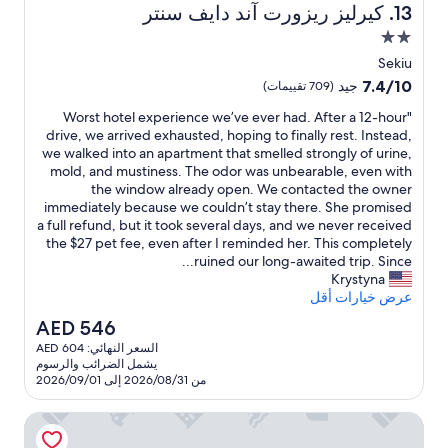
d
r
n
f
كيرليز ريزورت آند دايف سنتر
13. كيرليز ريزورت آند دايف سنتر
e
t
w
o
مكان
t
i
e
r
h
t
إقامة
w
a
Sekiu
e
c
مصنف
a
l
7.4
7.4/10
جيد
(709 تقييمات)
b
o
l
l
بنجمتين
من
u
e
k
"
.
"Worst hotel experience we’ve ever had. After a 12-hour
10،
2.0
d
l
W
O
e
drive, we arrived exhausted, hoping to finally rest. Instead,
جيد،
d
r
d
n
o
we walked into an apartment that smelled strongly of urine,
(709
n
o
e
t
r
mold, and mustiness. The odor was unbearable, even with
تقييمات)
o
o
h
s
t
the window already open. We contacted the owner
m
t
h
r
t
immediately because we couldn’t stay there. She promised
w
b
o
h
i
a full refund, but it took several days, and we never received
e
h
n
u
o
the $27 pet fee, even after I reminded her. This completely
u
e
g
g
t
ruined our long-awaited trip. Since...
s
r
h
e
i
Krystyna
e
e
s
t
l
عرض خيارات أقل
d
a
W
h
e
السعر
AED 546
s
.
e
x
i
الحالي
m
T
السعر النهائي: AED 604
d
p
F
هو
h
a
يشمل الضرائب والرسوم
o
e
i
AED
i
l
من 2026/08/31 إلى 2026/09/01
o
r
i
546
s
l
s
r
i
m
h
فان رايبرز ريزورت
o
e
s
e
e
e
n
f