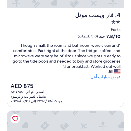
t
a
y
فار ويست موتل
4. فار ويست موتل
t
مكان
h
إقامة
e
Forks
مصنف
n
7.8
7.8/10
جيد
(510 تقييمات)
i
بنجمتين
من
g
"
"Though small, the room and bathroom were clean and
10،
2.0
h
T
comfortable. Park right at the door. The fridge, coffee, and
جيد،
h
t
microwave were very helpful to us since we got up early to
(510
o
i
go to the tide pools and needed to buy and store groceries
تقييمات)
n
u
for breakfast. Worked out well."
g
F
Jill
o
h
عرض خيارات أقل
s
r
السعر
AED 875
m
k
الحالي
السعر النهائي: AED 967
a
s
هو
يشمل الضرائب والرسوم
.
l
AED
من 2026/09/06 إلى 2026/09/07
T
l
875
h
,
أوليمبيك سويتس إن
e
t
h
r
o
e
o
r