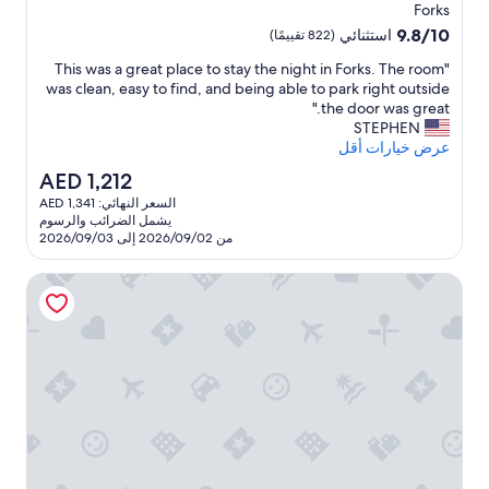
إقامة
Forks
مصنف
9.8
9.8/10
استثنائي
(822 تقييمًا)
بـ
من
"
"This was a great place to stay the night in Forks. The room
10،
3.0
T
was clean, easy to find, and being able to park right outside
استثنائي،
نجوم
h
the door was great."
(822
i
STEPHEN
تقييمًا)
s
عرض خيارات أقل
w
السعر
AED 1,212
a
الحالي
السعر النهائي: AED 1,341
s
هو
يشمل الضرائب والرسوم
a
AED
من 2026/09/02 إلى 2026/09/03
g
1,212
r
فار ويست موتل
e
a
t
p
l
a
c
e
t
o
s