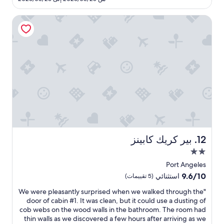
,
558
w
r
c
e
h
بير كريك كابينز
u
e
s
t
n
s
e
m
o
t
n
a
h
x
t
e
h
h
m
e
e
e
p
a
d
u
t
p
l
i
l
n
l
a
g
o
c
u
s
e
بير كريك كابينز
12. بير كريك كابينز
e
t
t
مكان
s
l
o
o
e
إقامة
s
Port Angeles
c
f
مصنف
t
9.6
9.6/10
استثنائي
(5 تقييمات)
a
t
a
بنجمتين
من
w
e
y
"
"We were pleasantly surprised when we walked through the
10،
2.0
d
a
W
.
door of cabin #1. It was clean, but it could use a dusting of
استثنائي،
s
)
W
e
cob webs on the wood walls in the bathroom. The room had
(5
s
s
w
a
thin walls as we discovered a few hours after arriving as we
تقييمات)