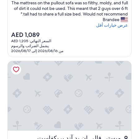
u
"
t
The mattress on the pullout sofa was so filthy, moldy, and full
جدًا،
l
t
of dirt it could not be used. This meant that 2 guys over 6 ft
(272
t
h
tall had to share a full size bed. Would not recommend."
تقييمًا)
o
e
Brandee
u
v
عرض خيارات أقل
s
e
السعر
AED 1,089
s
r
الحالي
i
السعر النهائي: AED 1,205
y
هو
n
يشمل الضرائب والرسوم
l
AED
c
من 2026/08/16 إلى 2026/08/17
e
1,089
e
a
w
ميستي فالي إن بد آند بريكفاست
s
e
t
g
i
o
t
t
s
u
h
p
o
e
u
a
l
r
d
l
b
y
e
t
c
o
l
ميستي فالي إن بد آند بريكفاست
9. ميستي فالي إن بد آند بريكفاست