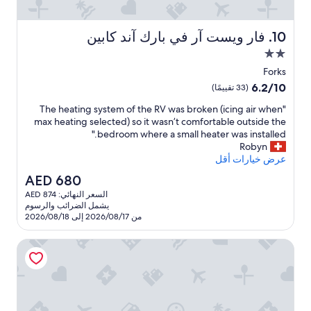
t
e
o
i
b
t
فار ويست آر في بارك آند كابين
10. فار ويست آر في بارك آند كابين
u
h
مكان
y
a
a
إقامة
d
Forks
n
مصنف
t
6.2
6.2/10
(33 تقييمًا)
d
h
بنجمتين
من
s
r
"
"The heating system of the RV was broken (icing air when
10،
2.0
t
e
T
max heating selected) so it wasn’t comfortable outside the
(33
o
e
h
bedroom where a small heater was installed."
تقييمًا)
r
b
e
Robyn
e
e
h
عرض خيارات أقل
g
d
e
السعر
AED 680
r
a
s
الحالي
o
السعر النهائي: AED 874
t
,
هو
c
يشمل الضرائب والرسوم
o
i
AED
e
من 2026/08/17 إلى 2026/08/18
n
n
680
r
g
e
i
نير تويلايت سايتس آند سينيك هايكس: فور ا أبا ت
o
s
e
y
f
s
s
t
f
h
t
o
e
e
r
m
m