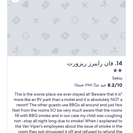
a
a
c
c
r
n
t
e
v
a
e
t
w
b
i
t
r
e
c
i
w
h
e
n
’
a
a
#
v
i
s
t
e
s
1
2
i
e
a
.
g
n
b
v
I
u
s
e
t
i
y
t
w
t
r
a
s
h
a
s
فان رايبرز ريزورت
14. فان رايبرز ريزورت
o
l
p
a
s
مكان
v
l
d
o
c
e
e
إقامة
t
.
l
Sekiu
d
r
مصنف
A
e
t
8.2
8.2/10
جيد جدًا
(296 تقييمًا)
6
.
y
a
f
بنجمتين
من
f
"
n
t
"
,
"This is the worse place we ever stayed at! Beware that it is
10،
2.0
t
e
T
s
,
more like an RV park than a motel and it is absolutely NOT a
جيد
t
b
o
h
r
resort! The other guests use BBQs all around and just few
جدًا،
a
m
u
a
i
feet from the rooms SO be very much aware that the rooms
(296
l
a
s
t
1
fill with BBQ smoke and in our case my child was coughing
تقييمًا)
l
2
k
i
i
non -stop all night long due to smoke! When I explained to
h
e
-
s
t
the Van Viper's employees about the issue of smoke in the
a
h
c
s
t
room they just shrugged it off and refused to refund the