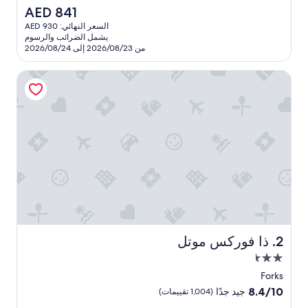
e
تقييمات)
السعر
AED 841
a
الحالي
السعر النهائي: AED 930
t
هو
يشمل الضرائب والرسوم
c
AED
من 2026/08/23 إلى 2026/08/24
l
841
e
ذا فوركس موتل
a
n
s
t
a
y
f
o
r
t
h
e
n
i
ذا فوركس موتل
2. ذا فوركس موتل
g
مكان
h
إقامة
t
Forks
مصنف
!
8.4
8.4/10
جيد جدًا
(1,004 تقييمات)
"
بـ
من