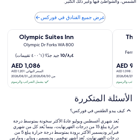
الشمس، والشواطئ فيها وغير ذلك الكثير.
W
e
,
d
e
c
r
v
o
c
l
e
عرض جميع الفنادق في فوركس
o
o
a
r
m
n
n
y
k
s
t
Olympic Suites Inn
s
Olympic Suites Inn
The 
a
f
i
l
n
c
i
o
800 Olympic Dr Forks WA
g
t
l
w
o
e
l
s
٨٫٤
/
10
جيد جدًا! (⁦١٬٠٠٤⁩ تقييمات)
w
d
r
t
لسعر
i
t
m
السعر
AED 1,086
AED 99
a
o
h
t
و
هو
: AED 1,098
f
السعر النهائي: AED 1,201
e
h
v
من 2026/08/30 إلى 2026/08/31
⁦AED
f
⁦AE
B
o
i
لضرائب والرسوم
يشمل الضرائب والرسوم
a
w
B
n
t
ي
في
Q
g
n
t
الأسئلة المتكررة
لليلة
الليلة
e
s
t
h
r
h
لواحدة
m
الواحدة
e
o
i
i
ن
من
كيف يبدو الطقس في فوركس؟
r
m
n
k
⁦30
e
⁦2
m
g
e
يُعد شهري أغسطس ويوليو عادةً الأكثر سخونة بمتوسط درجة
s
e
a
s
حرارة يبلغ 15 من درجات الفهرنهايت، بينما يُعد كل من شهري
t
لى
إلى
d
n
a
فبراير وديسمبر الأكثر برودة بمتوسط درجة حرارة يبلغ 5 من
a
⁦31
⁦2
d
r
i
درجات الفهرنهايت. تُعد أشهر نوفمبر، وديسمبر، ويناير، ومارس
u