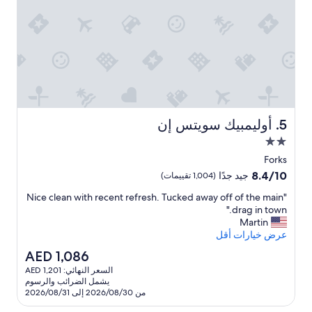
m
o
w
o
m
a
a
s
n
c
d
l
b
e
a
a
n
t
h
,
أوليمبيك سويتس إن
5. أوليمبيك سويتس إن
e
r
مكان
o
a
إقامة
o
s
Forks
مصنف
m
y
8.4
8.4/10
جيد جدًا
(1,004 تقييمات)
w
t
بنجمتين
من
o
e
"
"Nice clean with recent refresh. Tucked away off of the main
10،
2.0
N
f
r
drag in town."
جيد
e
i
i
Martin
جدًا،
n
c
c
عرض خيارات أقل
(1,004
d
e
l
تقييمات)
السعر
AED 1,086
e
c
,
الحالي
السعر النهائي: AED 1,201
a
a
l
هو
يشمل الضرائب والرسوم
n
n
e
AED
من 2026/08/30 إلى 2026/08/31
d
a
a
1,086
b
n
n