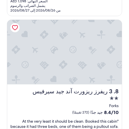
n
o
a
ممتاز،
السعر النهائي: AED 1,098
نجمة
هو
n
u
.
يشمل الضرائب والرسوم
(1,006
AED
d
r
"
من 2026/08/26 إلى 2026/08/27
تقييمات)
993
m
r
o
i
3 ريفرز ريزورت آند جيد سيرفيس
o
c
m
r
w
o
w
h
a
i
v
c
e
h
w
y
e
o
u
r
e
h
v
a
d
e
3 ريفرز ريزورت آند جيد سيرفيس
8. 3 ريفرز ريزورت آند جيد سيرفيس
r
t
مكان
o
y
m
h
إقامة
Forks
e
a
مصنف
8.4
8.4/10
جيد جدًا
(272 تقييمًا)
k
l
بنجمتين
من
p
e
"
"At the very least it should be clean. Booked this cabin
10،
2.0
f
.
A
because it had three beds, one of them being a pullout sofa.
جيد