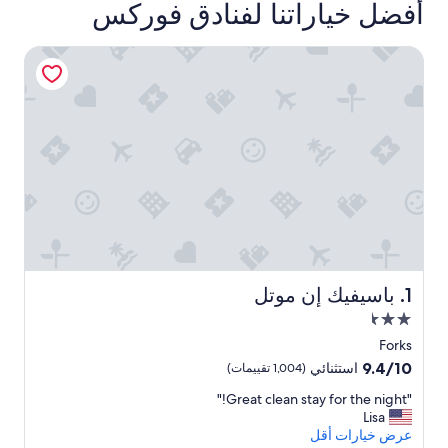
أفضل خياراتنا لفنادق فوركس
باسيفيك إن موتل
باسيفيك إن موتل
1. باسيفيك إن موتل
مكان
إقامة
Forks
مصنف
9.4
9.4/10
استثنائي
(1,004 تقييمات)
بـ
من
"
"Great clean stay for the night!"
10،
2.5
G
Lisa
استثنائي،
نجمة
r
عرض خيارات أقل
(1,004