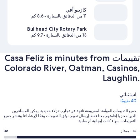
كازينو أفي
11 من الدقائق بالسيارة
- 8.6 كم
Bullhead City Rotary Park
13 من الدقائق بالسيارة
- 9.7 كم
تقييمات ⁦Casa Feliz is minutes from
Colorado River, Oatman, Casinos,
Laughlin.⁩
التقييمات
استثنائي
40 تقييمًا
جميع التقييمات الموثّقة المعروضة ناتجة عن تجارب نزلاء حقيقية. يمكن للمسافرين
الذين حجزوا إقامتهم معنا فقط إرسال تقييم. نوثّق التقييمات وفقًا لإرشاداتنا وننشر جميع
التقييمات، سواء كانت إيجابية أم سلبية.
درجة
10 - ممتاز
36
التصنيف