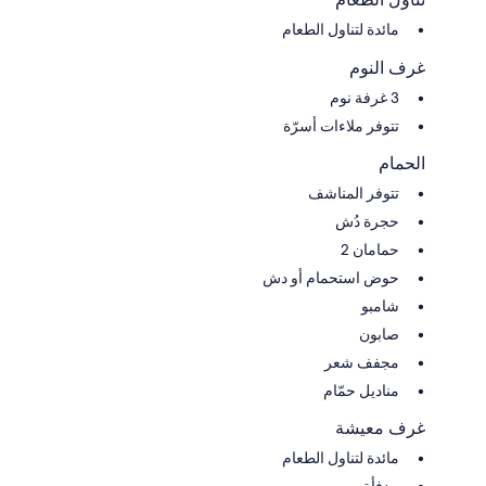
مائدة لتناول الطعام
غرف النوم
3 غرفة نوم
تتوفر ملاءات أسرّة
الحمام
تتوفر المناشف
حجرة دُش
حمامان 2
حوض استحمام أو دش
شامبو
صابون
مجفف شعر
مناديل حمّام
غرف معيشة
مائدة لتناول الطعام