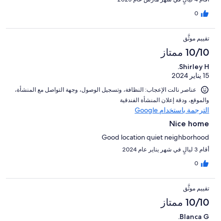
0
تقييم موثَّق
10/10 ممتاز
Shirley H.
15 يناير 2024
عناصر نالت الإعجاب: ⁦النظافة⁩، و⁦تسجيل الوصول⁩، و⁦جهة التواصل مع المنشأة⁩،
و⁦الموقع⁩، و⁦دقة إعلان المنشأة الفندقية⁩
الترجمة باستخدام Google
Nice home
Good location quiet neighborhood
أقام 3 ليالٍ في شهر يناير عام 2024
0
تقييم موثَّق
10/10 ممتاز
Blanca G.