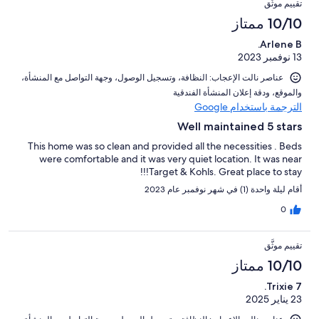
تقييم موثَّق
10/10 ممتاز
Arlene B.
13 نوفمبر 2023
عناصر نالت الإعجاب: ⁦النظافة⁩، و⁦تسجيل الوصول⁩، و⁦جهة التواصل مع المنشأة⁩،
و⁦الموقع⁩، و⁦دقة إعلان المنشأة الفندقية⁩
الترجمة باستخدام Google
Well maintained 5 stars
This home was so clean and provided all the necessities . Beds
were comfortable and it was very quiet location. It was near
Target & Kohls. Great place to stay!!!
أقام ليلة واحدة (1) في شهر نوفمبر عام 2023
0
تقييم موثَّق
10/10 ممتاز
Trixie 7.
23 يناير 2025