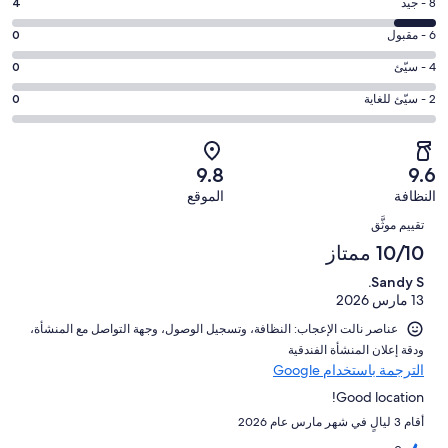
درجة
8 - جيد
4
10
التصنيف
-
درجة
6 - مقبول
0
8
ممتاز.
التصنيف
-
درجة
4 - سيّئ
0
36
6
جيد.
التصنيف
من
-
درجة
2 - سيّئ للغاية
0
4
4
أصل
مقبول.
التصنيف
من
-
40
0
2
أصل
سيّئ.
من
من
-
40
9.8
9.6
0
تقييمات
أصل
سيّئ
من
من
النظافة
الموقع
النزلاء
40
للغاية.
تقييمات
التقييمات
أصل
من
0
تقييم موثَّق
النزلاء
40
تقييمات
من
10/10 ممتاز
من
النزلاء
أصل
تقييمات
Sandy S.
40
النزلاء
13 مارس 2026
من
تقييمات
عناصر نالت الإعجاب: ⁦النظافة⁩، و⁦تسجيل الوصول⁩، و⁦جهة التواصل مع المنشأة⁩،
النزلاء
و⁦دقة إعلان المنشأة الفندقية⁩
الترجمة باستخدام Google
Good location!
أقام 3 ليالٍ في شهر مارس عام 2026