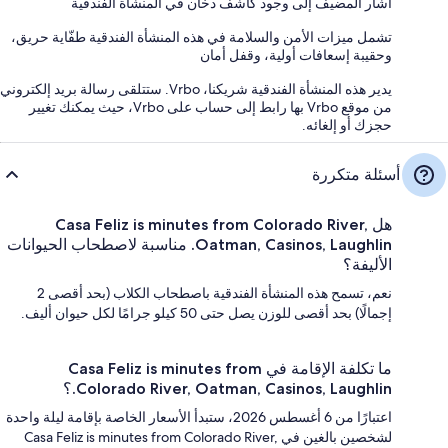
أشار المضيف إلى وجود كاشف دخان في المنشأة الفندقية
تشمل ميزات الأمن والسلامة في هذه المنشأة الفندقية طفّاية حريق،
وحقيبة إسعافات أولية، وقفل أمان
يدير هذه المنشأة الفندقية شريكنا، Vrbo. ستتلقى رسالة بريد إلكتروني
من موقع Vrbo بها رابط إلى حساب على Vrbo، حيث يمكنك تغيير
حجزك أو إلغائه.
أسئلة متكررة
هل Casa Feliz is minutes from Colorado River,
Oatman, Casinos, Laughlin. مناسبة لاصطحاب الحيوانات
الأليفة؟
نعم، تسمح هذه المنشأة الفندقية باصطحاب الكلاب (بحد أقصى 2
إجمالًا) بحد أقصى للوزن يصل حتى 50 كيلو جرامًا لكل حيوان أليف.
ما تكلفة الإقامة في Casa Feliz is minutes from
Colorado River, Oatman, Casinos, Laughlin.؟
اعتبارًا من 6 أغسطس 2026، ستبدأ الأسعار الخاصة بإقامة ليلة واحدة
لشخصين بالغين في Casa Feliz is minutes from Colorado River,