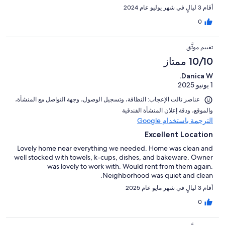
أقام 3 ليالٍ في شهر يوليو عام 2024
0
تقييم موثَّق
10/10 ممتاز
Danica W.
1 يونيو 2025
عناصر نالت الإعجاب: ⁦النظافة⁩، و⁦تسجيل الوصول⁩، و⁦جهة التواصل مع المنشأة⁩،
و⁦الموقع⁩، و⁦دقة إعلان المنشأة الفندقية⁩
الترجمة باستخدام Google
Excellent Location
Lovely home near everything we needed. Home was clean and
well stocked with towels, k-cups, dishes, and bakeware. Owner
was lovely to work with. Would rent from them again.
Neighborhood was quiet and clean.
أقام 3 ليالٍ في شهر مايو عام 2025
0