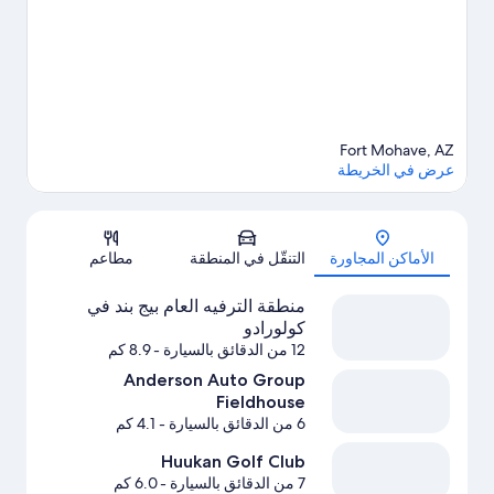
مكان قريب وإمكانية التزلج على المياه بالزلاجات الأنبوبية في مكان
قريب القريبتين، أو استمتع بأنشطة الهواء الطلق الرائعة من خلال
إمكانية ممارسة التنزه سيرا في مكان قريب وإمكانية ركوب الدراجات
في مكان قريب.
تفضل بزيارة أدلتنا للسفر إلى فورت موهاف
Fort Mohave, AZ
عرض في الخريطة
الخريطة
الأماكن المجاورة
التنقّل في المنطقة
مطاعم
منطقة الترفيه العام بيج بند في
كولورادو
12 من الدقائق بالسيارة
- 8.9 كم
Anderson Auto Group
Fieldhouse
6 من الدقائق بالسيارة
- 4.1 كم
Huukan Golf Club
7 من الدقائق بالسيارة
- 6.0 كم