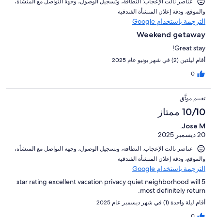
عناصر نالت الإعجاب: ⁦النظافة⁩، و⁦تسجيل الوصول⁩، و⁦جهة التواصل مع المنشأة⁩،
و⁦الموقع⁩، و⁦دقة إعلان المنشأة الفندقية⁩
الترجمة باستخدام Google
Weekend getaway
Great stay!
أقام ليلتين (2) في شهر يونيو عام 2025
0
تقييم موثَّق
10/10 ممتاز
Jose M.
20 ديسمبر 2025
عناصر نالت الإعجاب: ⁦النظافة⁩، و⁦تسجيل الوصول⁩، و⁦جهة التواصل مع المنشأة⁩،
و⁦الموقع⁩، و⁦دقة إعلان المنشأة الفندقية⁩
الترجمة باستخدام Google
5 star rating excellent vacation privacy quiet neighborhood will
most definitely return.
أقام ليلة واحدة (1) في شهر ديسمبر عام 2025
0