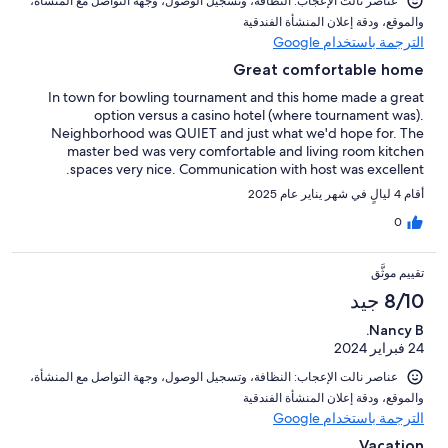
عناصر نالت الإعجاب: ⁦النظافة⁩، و⁦تسجيل الوصول⁩، و⁦جهة التواصل مع المنشأة⁩،
و⁦الموقع⁩، و⁦دقة إعلان المنشأة الفندقية⁩
الترجمة باستخدام Google
Great comfortable home
In town for bowling tournament and this home made a great
option versus a casino hotel (where tournament was).
Neighborhood was QUIET and just what we'd hope for. The
master bed was very comfortable and living room kitchen
spaces very nice. Communication with host was excellent.
أقام 4 ليالٍ في شهر يناير عام 2025
0
تقييم موثَّق
8/10 جيد
Nancy B.
24 فبراير 2024
عناصر نالت الإعجاب: ⁦النظافة⁩، و⁦تسجيل الوصول⁩، و⁦جهة التواصل مع المنشأة⁩،
و⁦الموقع⁩، و⁦دقة إعلان المنشأة الفندقية⁩
الترجمة باستخدام Google
Vacation