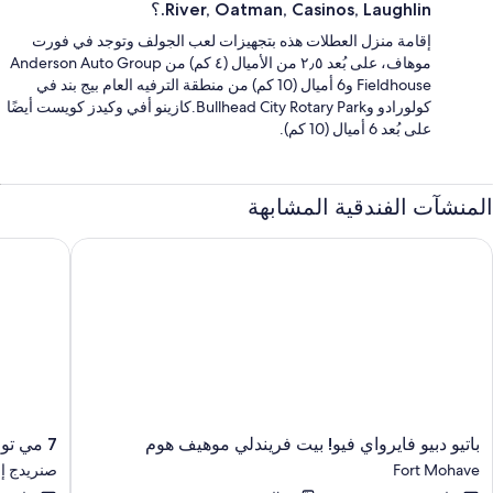
River, Oatman, Casinos, Laughlin.؟
إقامة منزل العطلات هذه بتجهيزات لعب الجولف وتوجد في فورت
موهاف، على بُعد ٢٫٥ من الأميال (٤ كم) من Anderson Auto Group
Fieldhouse و6 أميال (10 كم) من منطقة الترفيه العام بيج بند في
كولورادو وBullhead City Rotary Park.كازينو أفي وكيدز كويست أيضًا
على بُعد 6 أميال (10 كم).
المنشآت الفندقية المشابهة
اتيو دبيو فايرواي فيو! بيت فريندلي موهيف هوم
7 مي تو جولاف6 و ان يو ريتريت إن بولهيد سيتي
باتيو
7
باتيو دبيو فايرواي فيو! بيت فريندلي موهيف هوم
7 مي تو جولاف6 و ان يو ريتريت إن بولهيد سيتي
دبيو
مي
Fort Mohave
صنريدج إ
فايرواي
تو