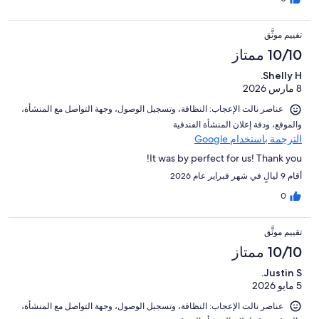
تقييم موثَّق
10/10 ممتاز
Shelly H.
8 مارس 2026
عناصر نالت الإعجاب: ⁦النظافة⁩، و⁦تسجيل الوصول⁩، و⁦جهة التواصل مع المنشأة⁩،
و⁦الموقع⁩، و⁦دقة إعلان المنشأة الفندقية⁩
الترجمة باستخدام Google
It was by perfect for us! Thank you!
أقام 9 ليالٍ في شهر فبراير عام 2026
0
تقييم موثَّق
10/10 ممتاز
Justin S.
5 مايو 2026
عناصر نالت الإعجاب: ⁦النظافة⁩، و⁦تسجيل الوصول⁩، و⁦جهة التواصل مع المنشأة⁩،