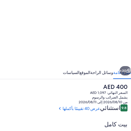
عرض
ور
Cas
Feli
i
minute
fro
Colorad
ابق
التالي
River
30+
نظرة عامة
وسائل الراحة
الموقع
السياسات
Oatman
السعر
AED 400
Casinos
الحالي
السعر النهائي: AED 1,097
Laughlin
هو
يشمل الضرائب والرسوم
AED
من 2026/08/10 إلى 2026/08/11
400
التقييمات
استثنائي
9.8
عرض 40 تقييمًا بأكملها
9.8 من 10
بيت كامل