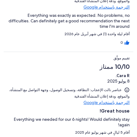
و⁦الموقع⁩، و⁦دقة إعلان المنشأة الفندقية⁩
الترجمة باستخدام Google
Everything was exactly as expected. No problems, no
difficulties. Can definitely get a good recommendation the next
time I'm around
أقام ليلة واحدة (1) في شهر أبريل عام 2026
0
تقييم موثَّق
10/10 ممتاز
Cara R.
8 يوليو 2025
عناصر نالت الإعجاب: ⁦النظافة⁩، و⁦تسجيل الوصول⁩، و⁦جهة التواصل مع المنشأة⁩،
و⁦الموقع⁩، و⁦دقة إعلان المنشأة الفندقية⁩
الترجمة باستخدام Google
Great house!
Everything we needed for our 6 nights! Would definitely stay
again!
أقام 5 ليالٍ في شهر يوليو عام 2025