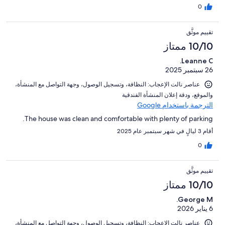
0
تقييم موثَّق
10/10 ممتاز
Leanne C.
26 سبتمبر 2025
عناصر نالت الإعجاب: ⁦النظافة⁩، و⁦تسجيل الوصول⁩، و⁦جهة التواصل مع المنشأة⁩،
و⁦الموقع⁩، و⁦دقة إعلان المنشأة الفندقية⁩
الترجمة باستخدام Google
The house was clean and comfortable with plenty of parking.
أقام 3 ليالٍ في شهر سبتمبر عام 2025
0
تقييم موثَّق
10/10 ممتاز
George M.
6 يناير 2026
عناصر نالت الإعجاب: ⁦النظافة⁩، و⁦تسجيل الوصول⁩، و⁦جهة التواصل مع المنشأة⁩،