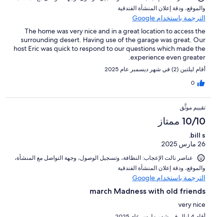
و⁦الموقع⁩، و⁦دقة إعلان المنشأة الفندقية⁩
الترجمة باستخدام Google
The home was very nice and in a great location to access the
surrounding desert. Having use of the garage was great. Our
host Eric was quick to respond to our questions which made the
experience even greater.
أقام ليلتين (2) في شهر ديسمبر عام 2025
0
تقييم موثَّق
10/10 ممتاز
bill s.
26 مارس 2025
عناصر نالت الإعجاب: ⁦النظافة⁩، و⁦تسجيل الوصول⁩، و⁦جهة التواصل مع المنشأة⁩،
و⁦الموقع⁩، و⁦دقة إعلان المنشأة الفندقية⁩
الترجمة باستخدام Google
march Madness with old friends
very nice
أقام 4 ليالٍ في شهر مارس عام 2025