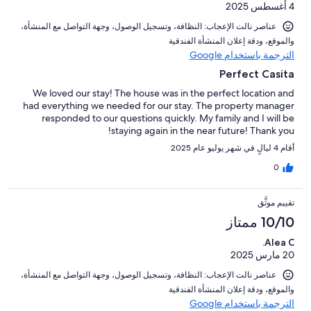
4 أغسطس 2025
عناصر نالت الإعجاب: ⁦النظافة⁩، و⁦تسجيل الوصول⁩، و⁦جهة التواصل مع المنشأة⁩،
و⁦الموقع⁩، و⁦دقة إعلان المنشأة الفندقية⁩
الترجمة باستخدام Google
Perfect Casita
We loved our stay! The house was in the perfect location and
had everything we needed for our stay. The property manager
responded to our questions quickly. My family and I will be
staying again in the near future! Thank you!
أقام 4 ليالٍ في شهر يوليو عام 2025
0
تقييم موثَّق
10/10 ممتاز
Alea C.
20 مارس 2025
عناصر نالت الإعجاب: ⁦النظافة⁩، و⁦تسجيل الوصول⁩، و⁦جهة التواصل مع المنشأة⁩،
و⁦الموقع⁩، و⁦دقة إعلان المنشأة الفندقية⁩
الترجمة باستخدام Google