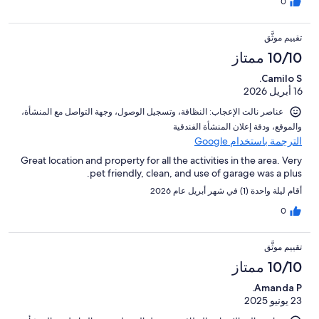
0
تقييم موثَّق
10/10 ممتاز
Camilo S.
16 أبريل 2026
عناصر نالت الإعجاب: ⁦النظافة⁩، و⁦تسجيل الوصول⁩، و⁦جهة التواصل مع المنشأة⁩،
و⁦الموقع⁩، و⁦دقة إعلان المنشأة الفندقية⁩
الترجمة باستخدام Google
Great location and property for all the activities in the area. Very
pet friendly, clean, and use of garage was a plus.
أقام ليلة واحدة (1) في شهر أبريل عام 2026
0
تقييم موثَّق
10/10 ممتاز
Amanda P.
23 يونيو 2025