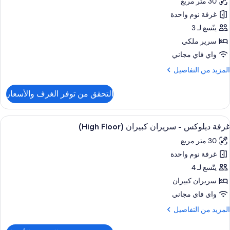
30 متر مربع
لكي
ور
(High
غرفة نوم واحدة
رفة
Floor
يلوكس
يتّسع لـ 3
سرير ملكي
رير
واي فاي مجاني
لكي
لمزيد
المزيد من التفاصيل
ن
لتفاصيل
التحقق من توفر الغرف والأسعار
ن
رفة
يلوكس
ستعراض
ملاءات من القطن المصري وأغطية فراش م
3
غرفة ديلوكس - سريران كبيران (High Floor)
ميع
رير
30 متر مربع
لكي
ور
غرفة نوم واحدة
رفة
يلوكس
يتّسع لـ 4
سريران كبيران
ريران
واي فاي مجاني
بيران
لمزيد
المزيد من التفاصيل
(High
ن
Floor
لتفاصيل