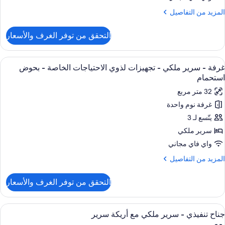
Beds
لمزيد
المزيد من التفاصيل
ن
لتفاصيل
التحقق من توفر الغرف والأسعار
ن
ناح
(Kids
ستعراض
ملاءات من القطن المصري وأغطية فراش م
1
Suite
غرفة - سرير ملكي - تجهيزات لذوي الاحتياجات الخاصة - بحوض
ميع
استحمام
ور
32 متر مربع
رفة
غرفة نوم واحدة
يتّسع لـ 3
رير
لكي
سرير ملكي
واي فاي مجاني
جهيزات
لمزيد
المزيد من التفاصيل
ذوي
ن
لتفاصيل
لاحتياجات
التحقق من توفر الغرف والأسعار
ن
لخاصة
رفة
ستعراض
ملاءات من القطن المصري وأغطية فراش م
حوض
5
رير
جناح تنفيذي - سرير ملكي مع أريكة سرير
ميع
لكي
ستحمام