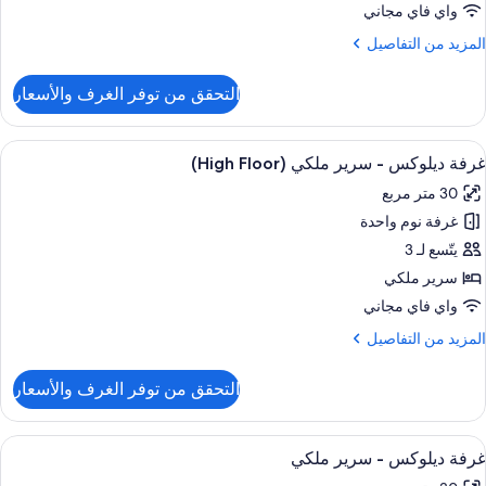
وم
واي فاي مجاني
(2
لمزيد
المزيد من التفاصيل
Kin
ن
Beds
لتفاصيل
التحقق من توفر الغرف والأسعار
ن
ناح
ستعراض
ملاءات من القطن المصري وأغطية فراش م
3
رفتا
غرفة ديلوكس - سرير ملكي (High Floor)
ميع
وم
30 متر مربع
(2
ور
Kin
غرفة نوم واحدة
رفة
Beds
يلوكس
يتّسع لـ 3
سرير ملكي
رير
واي فاي مجاني
لكي
لمزيد
المزيد من التفاصيل
(High
ن
Floor
لتفاصيل
التحقق من توفر الغرف والأسعار
ن
رفة
يلوكس
ستعراض
ملاءات من القطن المصري وأغطية فراش م
3
غرفة ديلوكس - سرير ملكي
ميع
رير