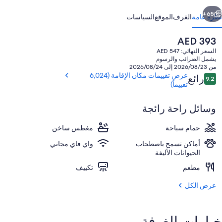
ابق
التالي
65+
نظرة عامة
الغرف
الموقع
السياسات
السعر
AED 393
الحالي
السعر النهائي: AED 547
هو
يشمل الضرائب والرسوم
AED
من 2026/08/23 إلى 2026/08/24
393
التقييمات
عرض تقييمات مكان الإقامة (6,024
رائع
9.2
9.2 من 10
تقييماً)
وسائل راحة رائجة
الردهة
حمام سباحة
مغطس ساخن
أماكن تسمح باصطحاب
واي فاي مجاني
الحيوانات الأليفة
مطعم
تكييف
عرض الكل
خيارات الغرفة