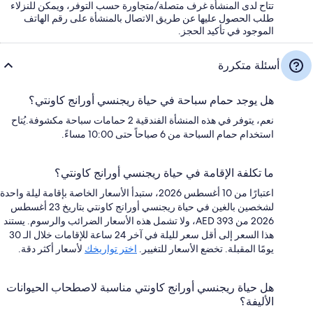
تتاح لدى المنشأة غرف متصلة/متجاورة حسب التوفر، ويمكن للنزلاء
طلب الحصول عليها عن طريق الاتصال بالمنشأة على رقم الهاتف
الموجود في تأكيد الحجز.
أسئلة متكررة
هل يوجد حمام سباحة في حياة ريجنسي أورانج كاونتي؟
نعم، يتوفر في هذه المنشأة الفندقية 2 حمامات سباحة مكشوفة.يُتاح
استخدام حمام السباحة من 6 صباحاً حتى 10:00 مساءً.
ما تكلفة الإقامة في حياة ريجنسي أورانج كاونتي؟
اعتبارًا من 10 أغسطس 2026، ستبدأ الأسعار الخاصة بإقامة ليلة واحدة
لشخصين بالغين في حياة ريجنسي أورانج كاونتي بتاريخ 23 أغسطس
2026 من AED 393، ولا تشمل هذه الأسعار الضرائب والرسوم. يستند
هذا السعر إلى أقل سعر لليلة في آخر 24 ساعة للإقامات خلال الـ 30
يومًا المقبلة. تخضع الأسعار للتغيير.
اختر تواريخك
لأسعار أكثر دقة.
هل حياة ريجنسي أورانج كاونتي مناسبة لاصطحاب الحيوانات
الأليفة؟