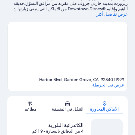
ريزورت بمدينة جاردن جروف على مقربة من مرافق التسوّق.حديقة
أناهيم وإقليم Downtown Disney®‎ من الأماكن التي ينبغي زيارتها إذا
عرض تفاصيل أكثر
كنت تنوي التسوق، بينما يُمكن زيارة كل من مركز المؤتمرات فى أناهايم
ومنتجع ديزني لاند® إذا كنت تنوي زيارة أماكن الجذب السياحي الشهيرة
في المنطقة.هل تصطحب أطفالك في السفر؟ لا تفوت فرصة زيارة
متنزه Disney California Adventure®‎ ونوتس بيري فارم.اكتشف
المغامرات المائية في المنطقة من خلال ركوب قوارب التجديف وركوب
الأمواج/الاستلقاء على لوح ركوب الأمواج القريبتين، أو استمتع بأنشطة
الهواء الطلق الرائعة من خلال مضمار للمشي/ للدراجات وركوب
الدراجات الجبلية.
تفضل بزيارة أدلتنا للسفر إلى جاردن جروف
11999 Harbor Blvd, Garden Grove, CA, 92840
عرض في الخريطة
الخريطة
الأماكن المجاورة
التنقّل في المنطقة
مطاعم
الكاتدرائية البلورية
4 من الدقائق بالسيارة
- 1.9 كم