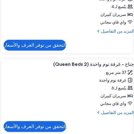
رفة
يتّسع لـ 4
ريران
سريران كبيران
بيران
واي فاي مجاني
لمزيد
المزيد من التفاصيل
ن
لتفاصيل
التحقق من توفر الغرف والأسعار
ن
رفة
ستعراض
ملاءات من القطن المصري وأغطية فراش م
3
ريران
جناح - غرفة نوم واحدة (2 Queen Beds)
ميع
بيران
37 متر مربع
ور
غرفة نوم واحدة
ناح
يتّسع لـ 6
رفة
سريران كبيران
وم
واي فاي مجاني
احدة
لمزيد
المزيد من التفاصيل
(2
ن
Quee
لتفاصيل
التحقق من توفر الغرف والأسعار
ن
Beds
ناح