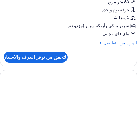
63 متر مربع
ور
جهيزات
غرفة نوم واحدة
ناح
ذوي
نفيذي
يتّسع لـ 4
لاحتياجات
لخاصة
سرير ملكي‫‬ وأريكة سرير (مزدوجة)
رير
واي فاي مجاني
حوض
لكي
ستحمام
لمزيد
المزيد من التفاصيل
ع
ن
ريكة
لتفاصيل
التحقق من توفر الغرف والأسعار
ن
رير
ناح
نفيذي
رير
لكي
ع
ريكة
رير