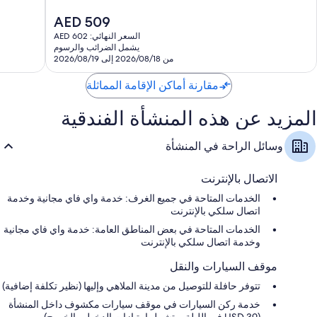
رائع،
رائع،
السعر
AED 509
ملاءات للفراش لا تسبب الحساسية، وملاءات من القطن المصري، وأسرّة
2,542
2,295
الحالي
بطبقة علوية مريحة
السعر النهائي: AED 602
تقييمًا
تقييمًا
هو
يشمل الضرائب والرسوم
حمامات مزودة بمستلزمات فاخرة للعناية الشخصية ووحدات دش مع
AED
من 2026/08/18 إلى 2026/08/19
أحواض استحمام
509
تلفزيونات بشاشة عالية الوضوح مزودة بقنوات بريميوم
مقارنة أماكن الإقامة المماثلة
دواليب/خزائن ملابس، ومصابيح إضاءة LED، وثلاجات بحجم صغير
المزيد عن هذه المنشأة الفندقية
وسائل الراحة في المنشأة
الاتصال بالإنترنت
الخدمات المتاحة في جميع الغرف: خدمة واي فاي مجانية وخدمة
اتصال سلكي بالإنترنت
الخدمات المتاحة في بعض المناطق العامة: خدمة واي فاي مجانية
وخدمة اتصال سلكي بالإنترنت
موقف السيارات والنقل
تتوفر حافلة للتوصيل من مدينة الملاهي وإليها (نظير تكلفة إضافية)
خدمة ركن السيارات في موقف سيارات مكشوف داخل المنشأة
(USD 39 في الليلة، وتشمل امتيازات الدخول والخروج)