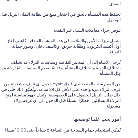
النقدي
تحتفظ هذه المنشأة بالحق في احتجاز مبلغ من بطاقة ائتمان النزيل قبل
الوصول.
يتوفر إجراء معاملات السداد غير النقدية
تشمل ميزات الأمن والسلامة في هذه المنشأة الفندقية كاشف لغاز
أول أكسيد الكربون، وطفّاية حريق، وكاشف دخان، وسور حماية
للنوافذ
يُرجى الانتباه إلى أن المعايير الثقافية وسياسات النزلاء قد تختلف
باختلاف الدولة وباختلاف المنشأة. وقد تمّ تقديم السياسات المُدرجة من
قِبَل المنشأة
من الممارسات المتبعة لدى فندق Hyatt دخول أي غرف مشغولة من
غرف النزلاء مرة واحدة على الأقل كل 24 ساعة، ويُطبّق ذلك حتّى في
حال طلب النزيل الحصول على الخصوصية. وتُبذل جهودٌ مناسبة لمنح
النزلاء المسجّلين إخطارًا مسبقًا قبل الدخول إلى أي غرفة نزلاء
مشغولة.
أمور يجب علينا توضيحها
يُمكن استخدام حمام السباحة من الساعة 6 صباحاً حتى 10:00 مساءً.