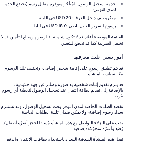
خدمة تسجيل الوصول المُتأخّر متوفرة مقابل رسم (تخضع الخدمة
لمدى التوفر)
ميكروويف داخل الغرفة: 20 USD في الليلة
رسوم السرير القابل للطي: 15.0 USD في الليلة
القائمة الموضحة أعلاه قد لا تكون شاملة. فالرسوم ومبالغ التأمين قد لا
تشمل الضريبة كما قد تخضع للتغيير.
أمور يتعين عليك معرفتها
قد يتم تطبيق رسوم على إقامة شخص إضافي، وتختلف تلك الرسوم
تبعًا لسياسة المنشأة
قد يلزم تقديم إثبات شخصية به صورة وصادر عن جهة حكومية،
بالإضافة إلى تقديم بطاقة ائتمان عند تسجيل الوصول لتغطية أي رسوم
نثرية
تخضع الطلبات الخاصة لمدى التوفر وقت تسجيل الوصول، وقد تستلزم
سداد رسوم إضافية، ولا يمكن ضمان تلبية الطلبات الخاصة.
يجب على النزلاء التواصل مع هذه المنشأة مُسبقا لحجز أسرّة أطفال/
رُضّع وأسرّة متحرّكة/إضافية
تقبل هذه المنشأة الفندقية السداد باستخدام بطاقات الائتمان والدفع