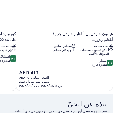
هيلتون جاردن إن أناهايم جاردن جروف
كورتيارد أ
أناهايم ريزورت
على بُعد 22 كم من جاردن جروف
حمام سباحة
مغطس ساخن
حمام سباح
أماكن تسمح باصطحاب
واي فاي مجاني
واي فاي م
الحيوانات الأليفة
9.4
استثنائ
9.4
8.
ممتاز
من
1,004 تقييمات
8.6
ن
1,044 تقييمًا
10،
10،
استثنائي،
السعر
AED 419
متاز،
1,004
الحالي
السعر النهائي: AED 491
1,04
تقييمات
هو
يشمل الضرائب والرسوم
قييمًا
AED
من 2026/08/18 إلى 2026/08/19
419
نبذة عن الحيّ
تقع حياة ريجنسي أورانج كاونتي في الحي الترفيهي في حي أناهايم