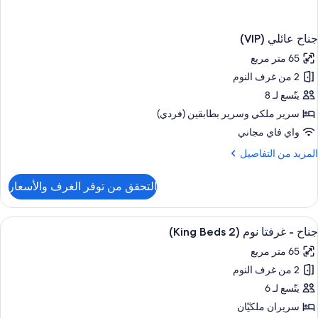
جناح عائلي (VIP)
65 متر مربع
2 من غرف النوم
يتّسع لـ 8
سرير ملكي‫‬ وسرير بطابقين (فردي)
واي فاي مجاني
لمزيد
المزيد من التفاصيل
ن
لتفاصيل
التحقق من توفر الغرف والأسعار
ن
ناح
ائلي
ستعراض
ملاءات من القطن المصري وأغطية فراش م
8
(VI
جناح - غرفتا نوم (2 King Beds)
ميع
65 متر مربع
ور
2 من غرف النوم
ناح
يتّسع لـ 6
رفتا
سريران ملكيّان