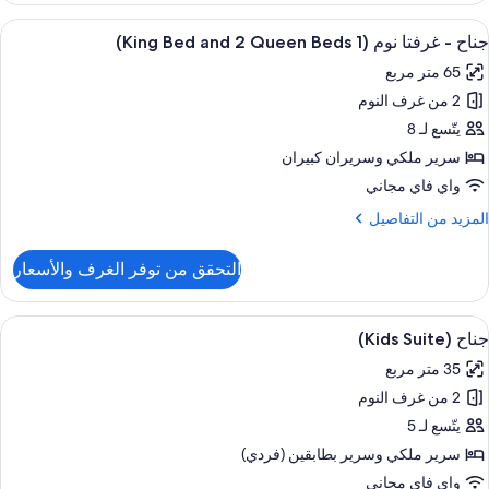
ستعراض
ملاءات من القطن المصري وأغطية فراش م
5
رفة
جناح - غرفتا نوم (1 King Bed and 2 Queen Beds)
ميع
وم
65 متر مربع
احدة
ور
(2
2 من غرف النوم
ناح
Quee
يتّسع لـ 8
Beds
رفتا
سرير ملكي‫‬ وسريران كبيران
وم
واي فاي مجاني
(1
لمزيد
المزيد من التفاصيل
Kin
ن
Be
لتفاصيل
التحقق من توفر الغرف والأسعار
ن
an
ناح
ستعراض
ملاءات من القطن المصري وأغطية فراش م
Quee
2
رفتا
جناح (Kids Suite)
ميع
Beds
وم
35 متر مربع
(1
ور
Kin
2 من غرف النوم
ناح
Be
(Kids
يتّسع لـ 5
an
Suite
سرير ملكي‫‬ وسرير بطابقين (فردي)
Quee
واي فاي مجاني