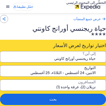
التخطّي إلى المحتوى الرئيسي
حمّل تطبيقنا
عرض جميع المنشآت
حياة ريجنسي أورانج كاونتي
نشأة
ندقية
صنفة
اختيار تواريخ لعرض الأسعار
ـ
إلى أين؟
4.
جوم
التواريخ
المسافرون
بحث