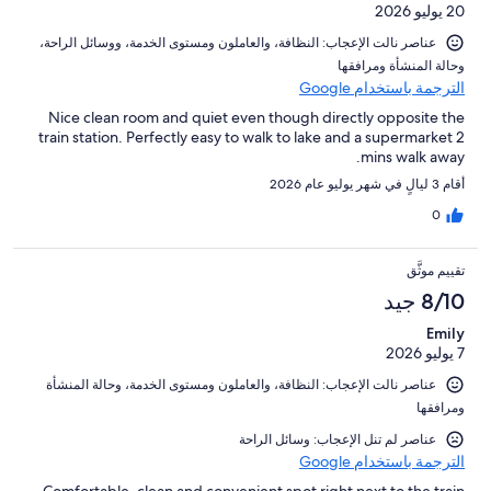
20 يوليو 2026
عناصر نالت الإعجاب: ⁦النظافة⁩، و⁦العاملون ومستوى الخدمة⁩، و⁦وسائل الراحة⁩،
و⁦حالة المنشأة ومرافقها⁩
الترجمة باستخدام Google
Nice clean room and quiet even though directly opposite the
train station. Perfectly easy to walk to lake and a supermarket 2
mins walk away.
أقام 3 ليالٍ في شهر يوليو عام 2026
0
تقييم موثَّق
8/10 جيد
Emily
7 يوليو 2026
عناصر نالت الإعجاب: ⁦النظافة⁩، و⁦العاملون ومستوى الخدمة⁩، و⁦حالة المنشأة
ومرافقها⁩
عناصر لم تنل الإعجاب: وسائل الراحة
الترجمة باستخدام Google