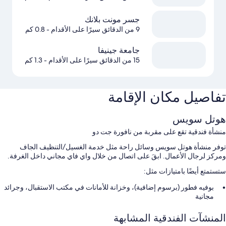
جسر مونت بلانك
9 من الدقائق سيرًا على الأقدام
- 0.8 كم
جامعة جينيفا
15 من الدقائق سيرًا على الأقدام
- 1.3 كم
تفاصيل مكان الإقامة
هوتل سويس
منشأة فندقية تقع على مقربة من نافورة جت دو
توفر منشأة هوتل سويس وسائل راحة مثل خدمة الغسيل/التنظيف الجاف
ومركز لرجال الأعمال. ابقَ على اتصال من خلال واي فاي مجاني داخل الغرفة.
ستستمتع أيضًا بامتيازات مثل:
بوفيه فطور (برسوم إضافية)، وخزانة للأمانات في مكتب الاستقبال، وجرائد
مجانية
لا يُسمَح بالتدخين، وقاعة اجتماعات، ومكتب استقبال مفتوح 24 ساعة
المنشآت الفندقية المشابهة
مصعد، وفريق عمل يجيد التحدث بعدة لغات، وتخزين الأمتعة