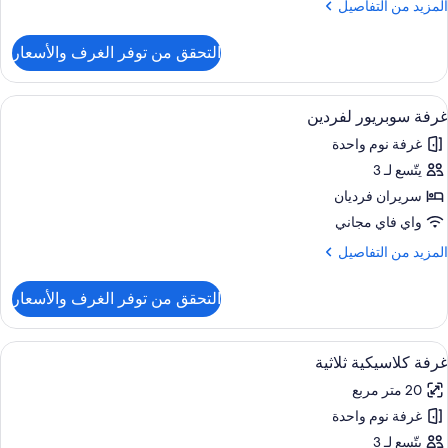
لمزيد
المزيد من التفاصيل
ن
لتفاصيل
التحقق من توفر الغرف والأسعار
ن
رفة
لاسيكية
ستعراض
خزنة داخل الغرفة ومكتب وستائر تعتيم وتج
6
سريرين
غرفة سوبريور لفردين
ميع
نفصلين
غرفة نوم واحدة
ور
يتّسع لـ 3
رفة
وبريور
سريران فرديان
فردين
واي فاي مجاني
لمزيد
المزيد من التفاصيل
ن
لتفاصيل
التحقق من توفر الغرف والأسعار
ن
رفة
وبريور
ستعراض
خزنة داخل الغرفة ومكتب وستائر تعتيم وتج
4
فردين
غرفة كلاسيكية ثلاثية
ميع
20 متر مربع
ور
غرفة نوم واحدة
رفة
لاسيكية
يتّسع لـ 3