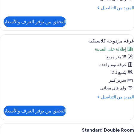
لمزيد
المزيد من التفاصيل
ن
لتفاصيل
التحقق من توفر الغرف والأسعار
ن
رفة
لاسيكية
ستعراض
خزنة داخل الغرفة ومكتب وستائر تعتيم وتج
7
لاستخدام
غرفة مزدوجة كلاسيكية
ميع
لفردي
إطلالة على المدينة
ور
15 متر مربع
رفة
زدوجة
غرفة نوم واحدة
لاسيكية
يتّسع لـ 2
سرير كبير
واي فاي مجاني
لمزيد
المزيد من التفاصيل
ن
لتفاصيل
التحقق من توفر الغرف والأسعار
ن
رفة
زدوجة
ستعراض
خزنة داخل الغرفة ومكتب وستائر تعتيم وتج
3
لاسيكية
Standard Double Room
ميع