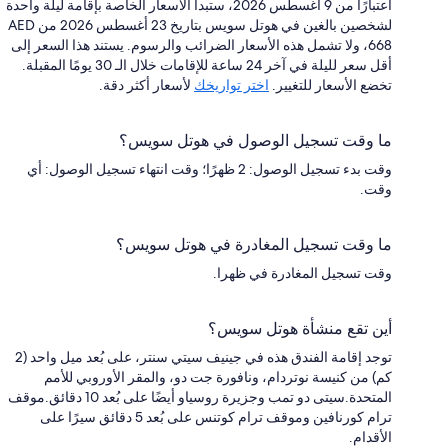
اعتبارًا من 9 أغسطس 2026، ستبدأ الأسعار الخاصة بإقامة ليلة واحدة
لشخصين بالغين في هوتل سويس بتاريخ 23 أغسطس 2026 من AED
668، ولا تشمل هذه الأسعار الضرائب والرسوم. يستند هذا السعر إلى
أقل سعر لليلة في آخر 24 ساعة للإقامات خلال الـ 30 يومًا المقبلة.
تخضع الأسعار للتغيير.
اختر تواريخك
لأسعار أكثر دقة.
ما وقت تسجيل الوصول في هوتل سويس؟
وقت بدء تسجيل الوصول: 2 ظهرًا؛ وقت انتهاء تسجيل الوصول: أي
وقت.
ما وقت تسجيل المغادرة في هوتل سويس؟
وقت تسجيل المغادرة في ظهرا.
أين تقع منشأة هوتل سويس؟
توجد إقامة الفندق هذه في جينيف سيتي سنتر، على بُعد ميل واحد (2
كم) من كنيسة نوتردام، ونافورة جت دو، والمقر الأوروبي للأمم
المتحدة.سيتى دو تمب وجزيرة روسياو أيضًا على بُعد 10 دقائق.موقف
ترام كورنافين وموقف ترام كوتنس على بُعد 5 دقائق سيرًا على
الأقدام.