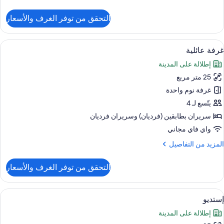
ن
لتفاصيل
التحقق من توفر الغرف والأسعار
ن
رفة
قتصادية
ستعراض
خزنة داخل الغرفة ومكتب وستائر تعتيم وتج
5
لاستخدام
غرفة عائلية
ميع
لفردي
إطلالة على المدينة
ور
25 متر مربع
رفة
ائلية
غرفة نوم واحدة
يتّسع لـ 4
سريران بطابقين (فرديان)‫‬ وسريران فرديان
واي فاي مجاني
لمزيد
المزيد من التفاصيل
ن
لتفاصيل
التحقق من توفر الغرف والأسعار
ن
رفة
ائلية
ستعراض
خزنة داخل الغرفة ومكتب وستائر تعتيم وتج
6
إستديو
ميع
إطلالة على المدينة
ور