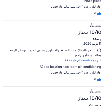
N8ce place
أقام ليلة واحدة (1) في شهر يوليو عام 2026
0
تقييم موثَّق
10/10 ممتاز
Mary
11 يوليو 2026
عناصر نالت الإعجاب: ⁦النظافة⁩، و⁦العاملون ومستوى الخدمة⁩، و⁦وسائل الراحة⁩،
و⁦حالة المنشأة ومرافقها⁩
الترجمة باستخدام Google
Good location nice room air conditioning!
أقام ليلة واحدة (1) في شهر يوليو عام 2026
0
تقييم موثَّق
10/10 ممتاز
Victoria