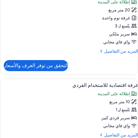
إطلالة على المدينة
ور
20 متر مربع
رفة
وبيريور
غرفة نوم واحدة
زدوجة
يتّسع لـ 3
سرير ملكي
واي فاي مجاني
لمزيد
المزيد من التفاصيل
ن
لتفاصيل
التحقق من توفر الغرف والأسعار
ن
رفة
وبيريور
ستعراض
خزنة داخل الغرفة ومكتب وستائر تعتيم وتج
5
زدوجة
غرفة اقتصادية للاستخدام الفردي
ميع
إطلالة على المدينة
ور
10 متر مربع
رفة
قتصادية
تتّسع لـِ 1
لاستخدام
سرير فردي كبير
لفردي
واي فاي مجاني
لمزيد
المزيد من التفاصيل