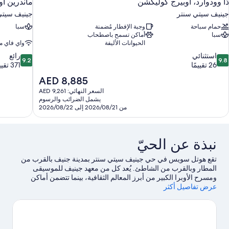
ذا وودوارد، أوبيرج كوليكشن
ماندرين أور
جينيف سيتي سنتر
جينيف سيتي
حمام سباحة
وجبة الإفطار مُضمنة
سبا
سبا
أماكن تسمح باصطحاب
الحيوانات الأليفة
واي فاي م
9.2
9.
استثنائي
رائع
9.2
9.8
ن
من
26 تقييمًا
371 تقييمًا
10،
10،
السعر
AED 8,885
ستثنائي،
رائع،
الحالي
السعر النهائي: AED 9,261
371
2
هو
يشمل الضرائب والرسوم
قييمًا
تقييمًا
AED
من 2026/08/21 إلى 2026/08/22
8,885
نبذة عن الحيّ
تقع هوتل سويس في حي جينيف سيتي سنتر بمدينة جنيف بالقرب من
المطار وبالقرب من الشاطئ. يُعد كل من معهد جينيف للموسيقى
ومسرح الأوبرا الكبير من أبرز المعالم الثقافية، بينما تتضمن أماكن
عرض تفاصيل أكثر
الجذب السياحية بالمنطقة الحدائق النباتية وبلاج جينيف.لا تفوت زيارة كل
من حديقة ألبين وميكروكوسم أيضًا. خصص بعض الوقت لاستكشاف
أنشطة المنطقة، بما في ذلك تأجير دراجات سيجواي/ جولات
بالسيجواي.
تفضل بزيارة أدلتنا للسفر إلى جنيف