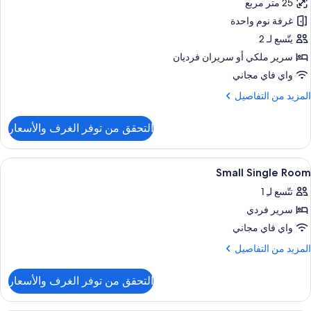
25 متر مربع
ستديو
غرفة نوم واحدة
يتّسع لـ 2
سرير ملكي‫‬ أو سريران فرديان
واي فاي مجاني
لمزيد
المزيد من التفاصيل
ن
لتفاصيل
التحقق من توفر الغرف والأسعار
ن
ستديو
ستعراض
خزنة داخل الغرفة ومكتب وستائر تعتيم وتج
5
Small Single Room
ميع
تتّسع لـِ 1
ور
سرير فردي
Smal
Singl
واي فاي مجاني
Roo
لمزيد
المزيد من التفاصيل
ن
لتفاصيل
التحقق من توفر الغرف والأسعار
ن
Smal
Singl