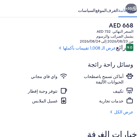
ابق
التالي
55+
نظرة عامة
الغرف
الموقع
السياسات
السعر
AED 668
الحالي
السعر النهائي: AED 732
هو
يشمل الضرائب والرسوم
AED
من 2026/08/23 إلى 2026/08/24
668
التقييمات
رائع
9.0
عرض الـ 1,008 تقييمات بأكملها
9.0 من 10
وسائل راحة رائجة
خزنة داخل الغرفة ومكتب وستائر تعتيم وتج
أماكن تسمح باصطحاب
واي فاي مجاني
الحيوانات الأليفة
تكييف
تتوفر وجبة إفطار
خدمات تجارية
غسيل الملابس
عرض الكل
خيارات الغرفة