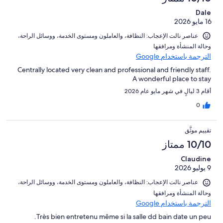
Dale
16 مايو 2026
عناصر نالت الإعجاب: ⁦النظافة⁩، و⁦العاملون ومستوى الخدمة⁩، و⁦وسائل الراحة⁩،
و⁦حالة المنشأة ومرافقها⁩
الترجمة باستخدام Google
Centrally located very clean and professional and friendly staff.
A wonderful place to stay
أقام 3 ليالٍ في شهر مايو عام 2026
0
تقييم موثَّق
10/10 ممتاز
Claudine
9 يوليو 2026
عناصر نالت الإعجاب: ⁦النظافة⁩، و⁦العاملون ومستوى الخدمة⁩، و⁦وسائل الراحة⁩،
و⁦حالة المنشأة ومرافقها⁩
الترجمة باستخدام Google
Très bien entretenu même si la salle dd bain date un peu.