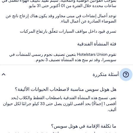
بموجب القوانين الوطنية والمحلية، سيتم تقييد تكييف الهواء للعمل في
ساعات محددة خلال الفترة من 01 أكتوبر حتى 31 مايو.
توجد أعمال إنشاءات في مبنى مجاور وقد يكون هناك إزعاج ناتج عن
الضوضاء الصادرة عن أعمال البناء.
تسري قيود داخل مواقف السيارات تتعلّق بارتفاع المركبات
فئة المنشأة الفندقية
تقوم Hotelstars Union بتعيين تصنيف نجوم رسمي للمنشآت في
سويسرا، وقد تم منح هذه المنشأة تصنيف 3 نجوم.
أسئلة متكررة
هل هوتل سويس مناسبة لاصطحاب الحيوانات الأليفة؟
نعم، تسمح هذه المنشأة الفندقية باصطحاب القطط والكلاب (بحد
أقصى 1 إجمالًا) بحد أقصى للوزن يصل حتى 33 كيلو جرامًا لكل حيوان
أليف.
ما تكلفة الإقامة في هوتل سويس؟