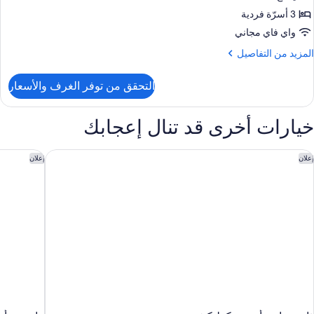
لاثية
3 أسرّة فردية
واي فاي مجاني
لمزيد
المزيد من التفاصيل
ن
لتفاصيل
التحقق من توفر الغرف والأسعار
ن
رفة
لاسيكية
خيارات أخرى قد تنال إعجابك
لاثية
ا وودوارد، أوبيرج كوليكشن
ماندرين أور
إعلان
إعلان