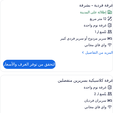
ستعراض
خزنة داخل الغرفة ومكتب وستائر تعتيم وتج
4
Roo
غرفة فردية - بشرفة
ميع
إطلالة على المدينة
ور
12 متر مربع
رفة
ردية
غرفة نوم واحدة
تتّسع لـِ 1
شرفة
سرير مزدوج‫‬ أو سرير فردي كبير
واي فاي مجاني
لمزيد
المزيد من التفاصيل
ن
لتفاصيل
التحقق من توفر الغرف والأسعار
ن
رفة
ردية
ستعراض
خزنة داخل الغرفة ومكتب وستائر تعتيم وتج
5
غرفة كلاسيكية بسريرين منفصلين
ميع
شرفة
غرفة نوم واحدة
ور
يتّسع لـ 2
رفة
لاسيكية
سريران فرديان
سريرين
واي فاي مجاني
نفصلين