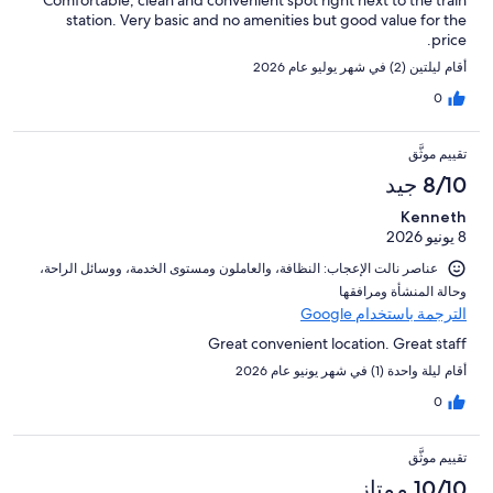
Comfortable, clean and convenient spot right next to the train
station. Very basic and no amenities but good value for the
price.
أقام ليلتين (2) في شهر يوليو عام 2026
0
تقييم موثَّق
8/10 جيد
Kenneth
8 يونيو 2026
عناصر نالت الإعجاب: ⁦النظافة⁩، و⁦العاملون ومستوى الخدمة⁩، و⁦وسائل الراحة⁩،
و⁦حالة المنشأة ومرافقها⁩
الترجمة باستخدام Google
Great convenient location. Great staff
أقام ليلة واحدة (1) في شهر يونيو عام 2026
0
تقييم موثَّق
10/10 ممتاز