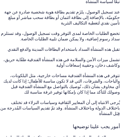
تبعًا لسياسة المنشأة
عند تسجيل الوصول، يلزَم تقديم بطاقة هوية شخصية صادرة عن جهة
حكوميّة، بالإضافة إلى بطاقة ائتمان أو بطاقة سحب مباشر أو مبلغ
تأمين نقدي لتغطية التكاليف النثرية
تخضع الطلبات الخاصة لمدى التوفر وقت تسجيل الوصول، وقد تستلزم
سداد رسوم إضافية، ولا يمكن ضمان تلبية الطلبات الخاصة.
تقبل هذه المنشأة السداد باستخدام البطاقات المدينة والدفع النقدي
تشمل ميزات الأمن والسلامة في هذه المنشأة الفندقية طفّاية حريق،
وكاشف دخان، وحقيبة إسعافات أولية
تتوفر في هذه المنشأة الفندقية مساحات خارجية، مثل البلكونات،
والباحات، والشرفات، التي قد لا تكون مناسبة للأطفال؛ إذا كانت لديك
أي مخاوف بشأن ذلك، نُوصيك بالتواصل مع المنشأة الفندقية قبل
وصولك للتأكد مما إذا كان بإمكانها توفير غرفة مناسبة لك
يُرجى الانتباه إلى أن المعايير الثقافية وسياسات النزلاء قد تختلف
باختلاف الدولة وباختلاف المنشأة. وقد تمّ تقديم السياسات المُدرجة من
قِبَل المنشأة
أمور يجب علينا توضيحها