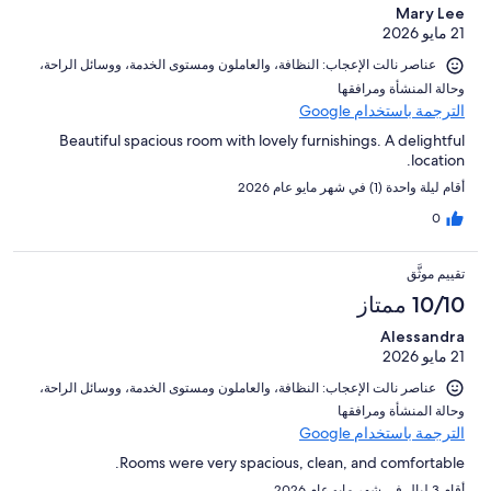
Mary Lee
21 مايو 2026
عناصر نالت الإعجاب: ⁦النظافة⁩، و⁦العاملون ومستوى الخدمة⁩، و⁦وسائل الراحة⁩،
و⁦حالة المنشأة ومرافقها⁩
الترجمة باستخدام Google
Beautiful spacious room with lovely furnishings. A delightful
location.
أقام ليلة واحدة (1) في شهر مايو عام 2026
0
تقييم موثَّق
10/10 ممتاز
Alessandra
21 مايو 2026
عناصر نالت الإعجاب: ⁦النظافة⁩، و⁦العاملون ومستوى الخدمة⁩، و⁦وسائل الراحة⁩،
و⁦حالة المنشأة ومرافقها⁩
الترجمة باستخدام Google
Rooms were very spacious, clean, and comfortable.
أقام 3 ليالٍ في شهر مايو عام 2026