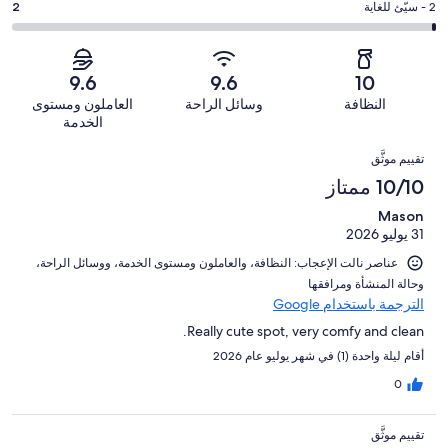
من
-
درجة
2 - سيّئ للغاية
2
13
4
أصل
مقبول.
التصنيف
من
-
241
1
2
أصل
سيّئ.
من
من
-
241
9.6
9.6
10
1
تقييمات
أصل
سيّئ
من
من
النظافة
وسائل الراحة
العاملون ومستوى
النزلاء
241
للغاية.
تقييمات
أصل
الخدمة
من
2
النزلاء
241
التقييمات
تقييمات
من
تقييم موثَّق
من
النزلاء
أصل
10/10 ممتاز
تقييمات
241
النزلاء
Mason
من
31 يوليو 2026
تقييمات
النزلاء
عناصر نالت الإعجاب: ⁦النظافة⁩، و⁦العاملون ومستوى الخدمة⁩، و⁦وسائل الراحة⁩،
و⁦حالة المنشأة ومرافقها⁩
الترجمة باستخدام Google
Really cute spot, very comfy and clean.
أقام ليلة واحدة (1) في شهر يوليو عام 2026
0
تقييم موثَّق