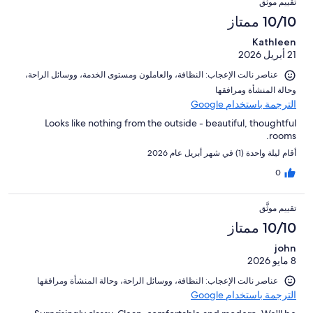
تقييم موثَّق
10/10 ممتاز
Kathleen
21 أبريل 2026
عناصر نالت الإعجاب: ⁦النظافة⁩، و⁦العاملون ومستوى الخدمة⁩، و⁦وسائل الراحة⁩،
و⁦حالة المنشأة ومرافقها⁩
الترجمة باستخدام Google
Looks like nothing from the outside - beautiful, thoughtful
rooms.
أقام ليلة واحدة (1) في شهر أبريل عام 2026
0
تقييم موثَّق
10/10 ممتاز
john
8 مايو 2026
عناصر نالت الإعجاب: ⁦النظافة⁩، و⁦وسائل الراحة⁩، و⁦حالة المنشأة ومرافقها⁩
الترجمة باستخدام Google