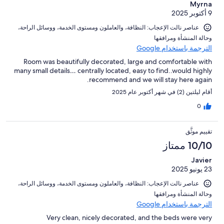
Myrna
9 أكتوبر 2025
عناصر نالت الإعجاب: ⁦النظافة⁩، و⁦العاملون ومستوى الخدمة⁩، و⁦وسائل الراحة⁩،
و⁦حالة المنشأة ومرافقها⁩
الترجمة باستخدام Google
Room was beautifully decorated, large and comfortable with
many small details… centrally located, easy to find..would highly
recommend and we will stay here again.
أقام ليلتين (2) في شهر أكتوبر عام 2025
0
تقييم موثَّق
10/10 ممتاز
Javier
23 يونيو 2025
عناصر نالت الإعجاب: ⁦النظافة⁩، و⁦العاملون ومستوى الخدمة⁩، و⁦وسائل الراحة⁩،
و⁦حالة المنشأة ومرافقها⁩
الترجمة باستخدام Google
Very clean, nicely decorated, and the beds were very