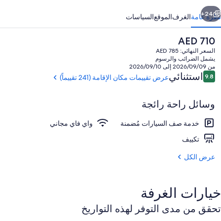
ابق
التالي
24+
نظرة عامة
الغرف
الموقع
السياسات
السعر
AED 710
الحالي
السعر النهائي: AED 785
هو
يشمل الضرائب والرسوم
AED
من 2026/09/09 إلى 2026/09/10
710
التقييمات
استثنائي
9.8
عرض تقييمات مكان الإقامة (241 تقييماً)
9.8 من 10
وسائل راحة رائجة
منطقة الجلوس في الردهة
خدمة صف السيارات مُضمنة
واي فاي مجاني
تكييف
عرض الكل
خيارات الغرفة
تحقق من مدى التوفر لهذه التواريخ