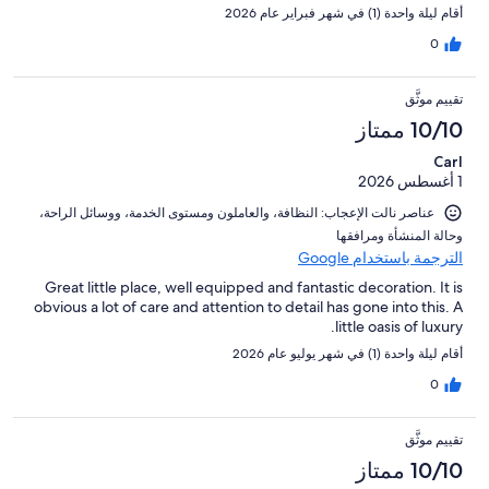
أقام ليلة واحدة (1) في شهر فبراير عام 2026
0
تقييم موثَّق
10/10 ممتاز
Carl
1 أغسطس 2026
عناصر نالت الإعجاب: ⁦النظافة⁩، و⁦العاملون ومستوى الخدمة⁩، و⁦وسائل الراحة⁩،
و⁦حالة المنشأة ومرافقها⁩
الترجمة باستخدام Google
Great little place, well equipped and fantastic decoration. It is
obvious a lot of care and attention to detail has gone into this. A
little oasis of luxury.
أقام ليلة واحدة (1) في شهر يوليو عام 2026
0
تقييم موثَّق
10/10 ممتاز