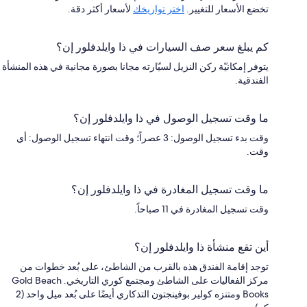
تخضع الأسعار للتغيير.
اختر تواريخك
لأسعار أكثر دقة.
كم يبلغ سعر صف السيارات في ذا وايلدفلور إن؟
يتوفر إمكانيّة ركن النزيل لسيّارته مجانا بصورة مجانية في هذه المنشأة
الفندقية.
ما وقت تسجيل الوصول في ذا وايلدفلور إن؟
وقت بدء تسجيل الوصول: 3 عصراً؛ وقت انتهاء تسجيل الوصول: أي
وقت.
ما وقت تسجيل المغادرة في ذا وايلدفلور إن؟
وقت تسجيل المغادرة في 11 صباحاً.
أين تقع منشأة ذا وايلدفلور إن؟
توجد إقامة الفندق هذه بالقرب من الشاطئ، على بُعد خطوات من
مركز الفعاليات على الشاطئ ومجتمع كوري التاريخي. Gold Beach
Books ومتنزه كولير بوفينجتون التذكاري أيضًا على بُعد ميل واحد (2