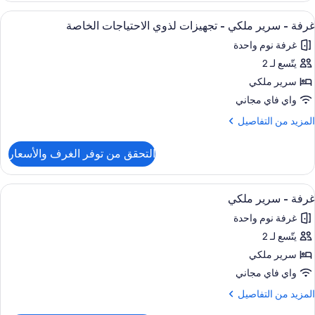
ريميم
ستعراض
أغطية فراش متميزة وستائر تعتيم وتجهيزا
5
غرفة - سرير ملكي - تجهيزات لذوي الاحتياجات الخاصة
ميع
رير
غرفة نوم واحدة
لكي
ور
يتّسع لـ 2
رفة
سرير ملكي
رير
واي فاي مجاني
لكي
لمزيد
المزيد من التفاصيل
ن
لتفاصيل
جهيزات
التحقق من توفر الغرف والأسعار
ن
ذوي
رفة
لاحتياجات
ستعراض
أغطية فراش متميزة وستائر تعتيم وتجهيزا
لخاصة
5
رير
غرفة - سرير ملكي
ميع
لكي
غرفة نوم واحدة
ور
جهيزات
يتّسع لـ 2
رفة
ذوي
سرير ملكي
لاحتياجات
رير
لخاصة
واي فاي مجاني
لكي
لمزيد
المزيد من التفاصيل
ن