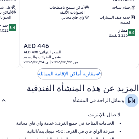
Gold
هوتل
حمام سباحة
أماكن تسمح باصطحاب
على ش
Beach
آند
الحيوانات الأليفة
أماكن 
لايت
خدمة صف السيارات
واي فاي مجاني
الحيوانا
شو
مُضمنة
8.4
Gold
جيد جد
8.4
8.6
ممتاز
من
Beach
1,022 تقييمًا
8.6
من
2,226 تقييمًا
10،
10،
جيد
السعر
AED 446
ممتاز،
جدًا،
الحالي
2,226
السعر النهائي: AED 498
1,022
هو
يشمل الضرائب والرسوم
تقييمًا
تقييمًا
AED
من 2026/08/23 إلى 2026/08/24
446
مقارنة أماكن الإقامة المماثلة
المزيد عن هذه المنشأة الفندقية
وسائل الراحة في المنشأة
الاتصال بالإنترنت
الخدمات المتاحة في جميع الغرف: خدمة واي فاي مجانية
سرعة الواي فاي في الغرف: 50+ ميجابايت/الثانية