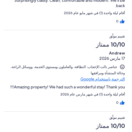
Surprisingly classy. Clean, comfortable and modern. We'll be
back.
أقام ليلة واحدة (1) في شهر مايو عام 2026
0
تقييم موثَّق
10/10 ممتاز
Andrew
17 مارس 2026
عناصر نالت الإعجاب: ⁦النظافة⁩، و⁦العاملون ومستوى الخدمة⁩، و⁦وسائل الراحة⁩،
و⁦حالة المنشأة ومرافقها⁩
الترجمة باستخدام Google
Amazing property! We had such a wonderful stay! Thank you!!!
أقام ليلة واحدة (1) في شهر مارس عام 2026
0
تقييم موثَّق
10/10 ممتاز