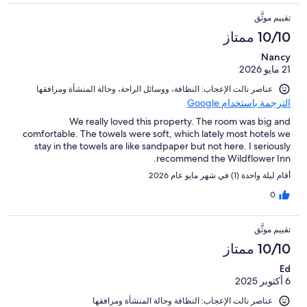
تقييم موثَّق
10/10 ممتاز
Nancy
21 مايو 2026
عناصر نالت الإعجاب: ⁦النظافة⁩، و⁦وسائل الراحة⁩، و⁦حالة المنشأة ومرافقها⁩
الترجمة باستخدام Google
We really loved this property. The room was big and
comfortable. The towels were soft, which lately most hotels we
stay in the towels are like sandpaper but not here. I seriously
recommend the Wildflower Inn.
أقام ليلة واحدة (1) في شهر مايو عام 2026
0
تقييم موثَّق
10/10 ممتاز
Ed
6 أكتوبر 2025
عناصر نالت الإعجاب: ⁦النظافة⁩ و⁦حالة المنشأة ومرافقها⁩