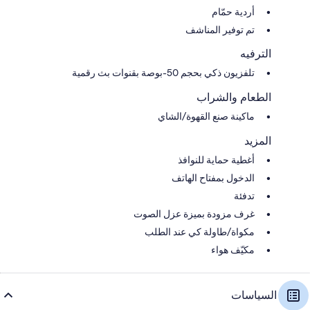
أردية حمّام
تم توفير المناشف
الترفيه
تلفزيون ذكي بحجم 50-بوصة بقنوات بث رقمية
الطعام والشراب
ماكينة صنع القهوة/الشاي
المزيد
أغطية حماية للنوافذ
الدخول بمفتاح الهاتف
تدفئة
غرف مزودة بميزة عزل الصوت
مكواة/طاولة كي عند الطلب
مكيّف هواء
السياسات