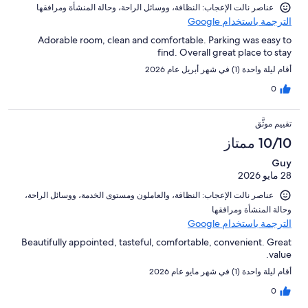
عناصر نالت الإعجاب: ⁦النظافة⁩، و⁦وسائل الراحة⁩، و⁦حالة المنشأة ومرافقها⁩
الترجمة باستخدام Google
Adorable room, clean and comfortable. Parking was easy to
find. Overall great place to stay
أقام ليلة واحدة (1) في شهر أبريل عام 2026
0
تقييم موثَّق
10/10 ممتاز
Guy
28 مايو 2026
عناصر نالت الإعجاب: ⁦النظافة⁩، و⁦العاملون ومستوى الخدمة⁩، و⁦وسائل الراحة⁩،
و⁦حالة المنشأة ومرافقها⁩
الترجمة باستخدام Google
Beautifully appointed, tasteful, comfortable, convenient. Great
value.
أقام ليلة واحدة (1) في شهر مايو عام 2026
0