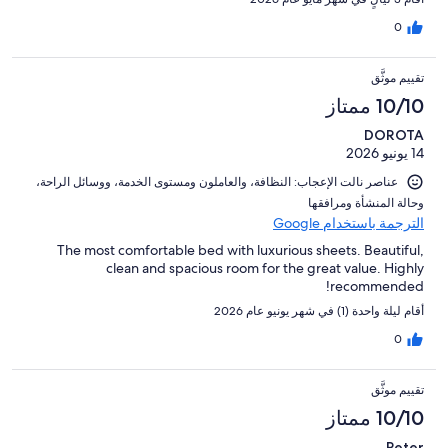
0
تقييم موثَّق
10/10 ممتاز
DOROTA
14 يونيو 2026
عناصر نالت الإعجاب: ⁦النظافة⁩، و⁦العاملون ومستوى الخدمة⁩، و⁦وسائل الراحة⁩،
و⁦حالة المنشأة ومرافقها⁩
الترجمة باستخدام Google
The most comfortable bed with luxurious sheets. Beautiful,
clean and spacious room for the great value. Highly
recommended!
أقام ليلة واحدة (1) في شهر يونيو عام 2026
0
تقييم موثَّق
10/10 ممتاز
Peter