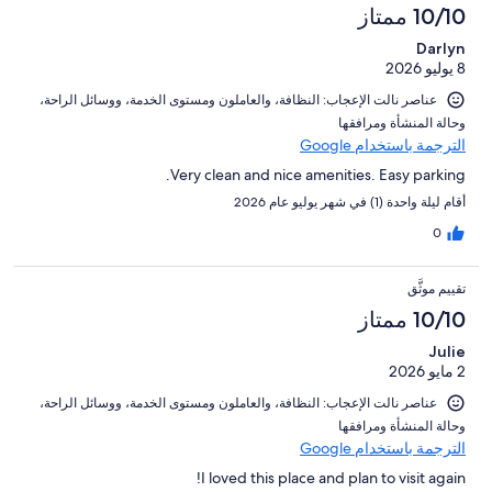
10/10 ممتاز
Darlyn
8 يوليو 2026
عناصر نالت الإعجاب: ⁦النظافة⁩، و⁦العاملون ومستوى الخدمة⁩، و⁦وسائل الراحة⁩،
و⁦حالة المنشأة ومرافقها⁩
الترجمة باستخدام Google
Very clean and nice amenities. Easy parking.
أقام ليلة واحدة (1) في شهر يوليو عام 2026
0
تقييم موثَّق
10/10 ممتاز
Julie
2 مايو 2026
عناصر نالت الإعجاب: ⁦النظافة⁩، و⁦العاملون ومستوى الخدمة⁩، و⁦وسائل الراحة⁩،
و⁦حالة المنشأة ومرافقها⁩
الترجمة باستخدام Google
I loved this place and plan to visit again!