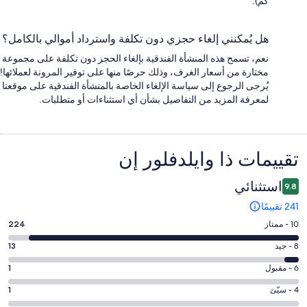
كم).
هل يُمكنني إلغاء حجزي دون تكلفة واسترداد أموالي بالكامل؟
نعم، تسمح هذه المنشأة الفندقية بإلغاء الحجز دون تكلفة على مجموعة
مختارة من أسعار الغرف، وذلك حرصًا منها على توفير المرونة لعملائها!
يُرجى الرجوع إلى سياسة الإلغاء الخاصة بالمنشأة الفندقية على موقعنا
لمعرفة المزيد من التفاصيل بشأن أي استثناءات أو متطلبات.
التقييمات
تقييمات ⁦ذا وايلدفلور إن⁩
استثنائي
9.8
241 تقييمًا
درجة
10 - ممتاز
224
التصنيف
درجة
8 - جيد
13
10
التصنيف
-
درجة
6 - مقبول
1
8
ممتاز.
التصنيف
-
درجة
4 - سيّئ
1
224
6
جيد.
التصنيف