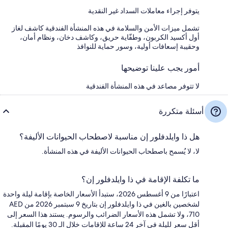
يتوفر إجراء معاملات السداد غير النقدية
تشمل ميزات الأمن والسلامة في هذه المنشأة الفندقية كاشف لغاز
أول أكسيد الكربون، وطفّاية حريق، وكاشف دخان، ونظام أمان،
وحقيبة إسعافات أولية، وسور حماية للنوافذ
أمور يجب علينا توضيحها
لا تتوفر مصاعد في هذه المنشأة الفندقية
أسئلة متكررة
هل ذا وايلدفلور إن مناسبة لاصطحاب الحيوانات الأليفة؟
لا، لا يُسمح باصطحاب الحيوانات الأليفة في هذه المنشأة.
ما تكلفة الإقامة في ذا وايلدفلور إن؟
اعتبارًا من 9 أغسطس 2026، ستبدأ الأسعار الخاصة بإقامة ليلة واحدة
لشخصين بالغين في ذا وايلدفلور إن بتاريخ 9 سبتمبر 2026 من AED
710، ولا تشمل هذه الأسعار الضرائب والرسوم. يستند هذا السعر إلى
أقل سعر لليلة في آخر 24 ساعة للإقامات خلال الـ 30 يومًا المقبلة.