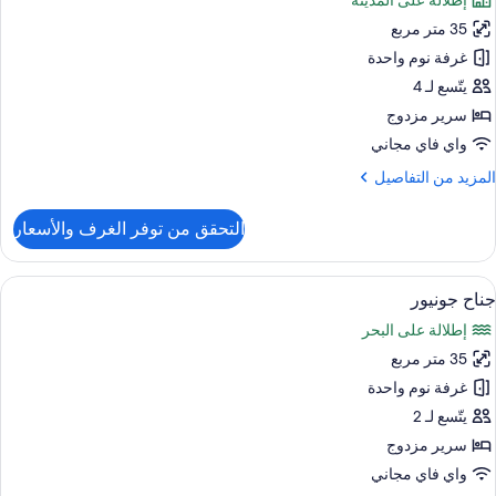
إطلالة على المدينة
ور
35 متر مربع
Famil
Roo
غرفة نوم واحدة
يتّسع لـ 4
سرير مزدوج
واي فاي مجاني
لمزيد
المزيد من التفاصيل
ن
لتفاصيل
التحقق من توفر الغرف والأسعار
ن
Famil
Roo
ستعراض
ميني بار وخزنة داخل الغرفة ومكتب وتجهيز
4
جناح جونيور
ميع
إطلالة على البحر
ور
35 متر مربع
ناح
ونيور
غرفة نوم واحدة
يتّسع لـ 2
سرير مزدوج
واي فاي مجاني