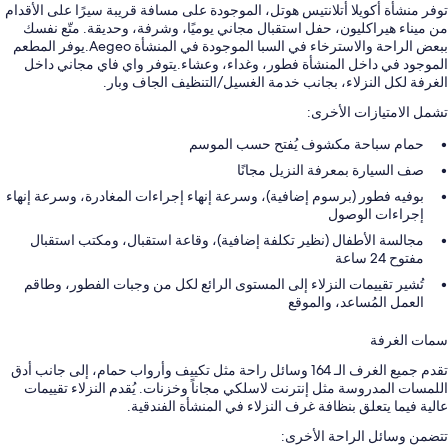
توفر منشأة أكويلا أتلانتيس هوتل، الموجودة على مسافة قريبة سيرًا على الأقدام
من ميناء هيراكليون، حفل استقبال مجاني يوميًا، وشرفة، وحديقة. متّع نفسك
ببعض الراحة والاسترخاء في السبا الموجودة في المنشأة Aegeo.يوفر المطعم
الموجود في داخل المنشأة فطور، وغداء، وعشاء.يتوفر واي فاي مجاني داخل
الغرفة لكل النزلاء، بجانب خدمة الغسيل/التنظيف الجاف وبار.
تشمل الامتيازات الأخرى:
حمام سباحة مكشوف يُفتح حسب الموسم
صف السيارة بمعرفة النزيل مجانًا
بوفيه فطور (برسوم إضافية)، وسرعة إنهاء إجراءات المغادرة، وسرعة إنهاء
إجراءات الوصول
مجالسة الأطفال (نظير تكلفة إضافية)، وقاعة استقبال، ومكتب استقبال
مفتوح 24 ساعة
تُشير تقييمات النزلاء إلى المستوى الرائع لكل من وجبات الفطور، وطاقم
العمل المُساعد، والموقع
سمات الغرفة
تقدم جميع الغرف الـ 164 وسائل راحة مثل تكييف وأرواب حمام، إلى جانب أدق
اللمسات المدروسة مثل إنترنت لاسلكي مجاناً وخزنات. يُقدم النزلاء تقييمات
عالية فيما يتعلق بنظافة غرف النزلاء في المنشأة الفندقية.
تتضمن وسائل الراحة الأخرى: