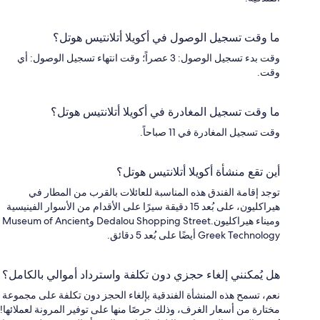
ما وقت تسجيل الوصول في أكويلا أتلانتيس هوتل؟
وقت بدء تسجيل الوصول: 3 عصراً؛ وقت انتهاء تسجيل الوصول: أي
وقت.
ما وقت تسجيل المغادرة في أكويلا أتلانتيس هوتل؟
وقت تسجيل المغادرة في 11 صباحاً.
أين تقع منشأة أكويلا أتلانتيس هوتل؟
توجد إقامة الفندق هذه المناسبة للعائلات بالقرب من المطار في
هيراكليون، على بُعد 15 دقيقة سيرًا على الأقدام من الأسوار الفينيسية
وميناء هيراكليون.Dedalou Shopping Street وMuseum of Ancient
Greek Technology أيضًا على بُعد 5 دقائق.
هل يُمكنني إلغاء حجزي دون تكلفة واسترداد أموالي بالكامل؟
نعم، تسمح هذه المنشأة الفندقية بإلغاء الحجز دون تكلفة على مجموعة
مختارة من أسعار الغرف، وذلك حرصًا منها على توفير المرونة لعملائها!