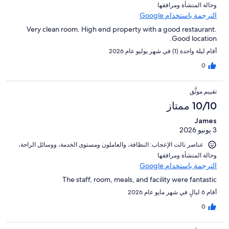
و⁦حالة المنشأة ومرافقها⁩
الترجمة باستخدام Google
Very clean room. High end property with a good restaurant.
Good location.
أقام ليلة واحدة (1) في شهر يوليو عام 2026
0
تقييم موثَّق
10/10 ممتاز
James
3 يونيو 2026
عناصر نالت الإعجاب: ⁦النظافة⁩، و⁦العاملون ومستوى الخدمة⁩، و⁦وسائل الراحة⁩،
و⁦حالة المنشأة ومرافقها⁩
الترجمة باستخدام Google
The staff, room, meals, and facility were fantastic
أقام 6 ليالٍ في شهر مايو عام 2026
0