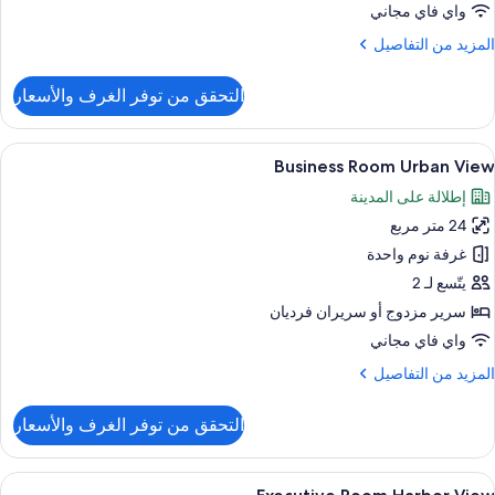
واي فاي مجاني
لمزيد
المزيد من التفاصيل
ن
لتفاصيل
التحقق من توفر الغرف والأسعار
ن
Classi
Roo
ستعراض
تجهيزات دش، مجففات شعر، برانس (أردية)
1
Doubl
Business Room Urban View
ميع
إطلالة على المدينة
ور
24 متر مربع
Busines
Roo
غرفة نوم واحدة
Urba
يتّسع لـ 2
Vie
سرير مزدوج‫‬ أو سريران فرديان
واي فاي مجاني
لمزيد
المزيد من التفاصيل
ن
لتفاصيل
التحقق من توفر الغرف والأسعار
ن
Busines
Roo
ستعراض
ميني بار وخزنة داخل الغرفة ومكتب وتجهيز
4
Urba