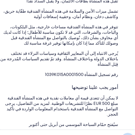
تقبل هذه المنشأة بطاقات الائتمان، ولا يُقبل السداد نقدًا
تشمل ميزات الأمن والسلامة في هذه المنشأة الفندقية طفّاية حريق،
وكاشف دخان، ونظام أمان، وحقيبة إسعافات أولية
تتوفر في هذه المنشأة الفندقية مساحات خارجية، مثل البلكونات،
والباحات، والشرفات، التي قد لا تكون مناسبة للأطفال؛ إذا كانت لديك
أي مخاوف بشأن ذلك، نُوصيك بالتواصل مع المنشأة الفندقية قبل
وصولك للتأكد مما إذا كان بإمكانها توفير غرفة مناسبة لك
يُرجى الانتباه إلى أن المعايير الثقافية وسياسات النزلاء قد تختلف
باختلاف الدولة وباختلاف المنشأة. وقد تمّ تقديم السياسات المُدرجة من
قِبَل المنشأة
رقم تسجيل المنشأة ⁦1039K015A0001500⁩
أمور يجب علينا توضيحها
لا يمكن أن تتعدى قيمة أي معاملات نقدية في هذه المنشأة الفندقية
مبلغ EUR 500 نظرًا للتشريعات الوطنية. لمزيد من التفاصيل، يرجى
التواصل مع المنشأة الفندقية باستخدام المعلومات الواردة في تأكيد
الحجز.
سيُفتح حمّام السباحة الموسمي من أبريل حتى أكتوبر