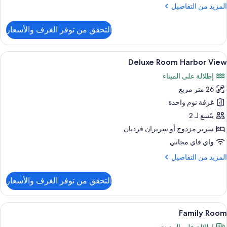
لمزيد
المزيد من التفاصيل
ن
لتفاصيل
التحقق من توفر الغرف والأسعار
ن
Superio
Roo
ستعراض
ميني بار وخزنة داخل الغرفة ومكتب وتجهيز
4
Harbo
Deluxe Room Harbor View
ميع
Vie
إطلالة على الميناء
ور
26 متر مربع
Delux
Roo
غرفة نوم واحدة
Harbo
يتّسع لـ 2
Vie
سرير مزدوج‫‬ أو سريران فرديان
واي فاي مجاني
لمزيد
المزيد من التفاصيل
ن
لتفاصيل
التحقق من توفر الغرف والأسعار
ن
Delux
Roo
ستعراض
ميني بار وخزنة داخل الغرفة ومكتب وتجهيز
3
Harbo
Family Room
ميع
Vie