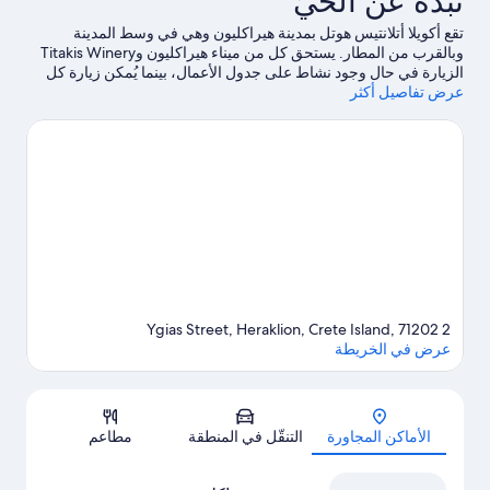
نبذة عن الحيّ
تقع أكويلا أتلانتيس هوتل بمدينة هيراكليون وهي في وسط المدينة
وبالقرب من المطار. يستحق كل من ميناء هيراكليون وTitakis Winery
الزيارة في حال وجود نشاط على جدول الأعمال، بينما يُمكن زيارة كل
عرض تفاصيل أكثر
من حدائق إراقليون العامة وغيوبونيكوس كيبوس لمن يرغبون في
الاستمتاع بالجمال الطبيعي للمنطقة.هل تصطحب أطفالك في السفر؟ لا
تفوت متحف التاريخ الطبيعي بكريت ومنتزه ووترسيتي المائي.اكسر
روتين جو النوادي التقليدي واستمتع بممارسة رياضة الجولف على ملعب
جولف قريب، أو استمتع بخوض تجارب مثيرة من خلال جولات بيئية. يحب
النزلاء موقع الفندق وذلك يرجع إلى المعالم السياحية.
تفضل بزيارة أدلتنا
للسفر إلى هيراكليون
2 Ygias Street, Heraklion, Crete Island, 71202
عرض في الخريطة
الخريطة
الأماكن المجاورة
التنقّل في المنطقة
مطاعم