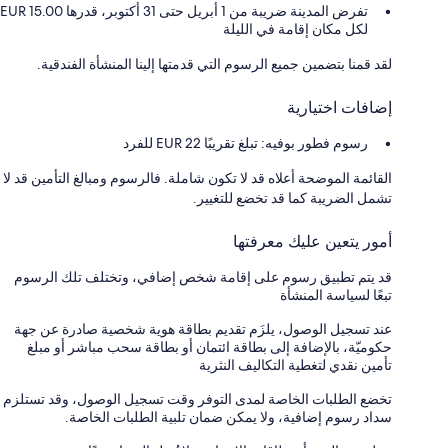
تفرض المدينة ضريبة من 1 أبريل حتى 31 أكتوبر، قدرها EUR 15.00
لكل مكان إقامة في الليلة ‏
لقد قمنا بتضمين جميع الرسوم التي قدمتها إلينا المنشأة الفندقية.
إضافات اختيارية
رسوم فطور بوفيه: تبلغ تقريبًا 22 EUR للفرد
القائمة الموضحة أعلاه قد لا تكون شاملة. فالرسوم ومبالغ التأمين قد لا
تشمل الضريبة كما قد تخضع للتغيير.
أمور يتعين عليك معرفتها
قد يتم تطبيق رسوم على إقامة شخص إضافي، وتختلف تلك الرسوم
تبعًا لسياسة المنشأة
عند تسجيل الوصول، يلزَم تقديم بطاقة هوية شخصية صادرة عن جهة
حكوميّة، بالإضافة إلى بطاقة ائتمان أو بطاقة سحب مباشر أو مبلغ
تأمين نقدي لتغطية التكاليف النثرية
تخضع الطلبات الخاصة لمدى التوفر وقت تسجيل الوصول، وقد تستلزم
سداد رسوم إضافية، ولا يمكن ضمان تلبية الطلبات الخاصة.