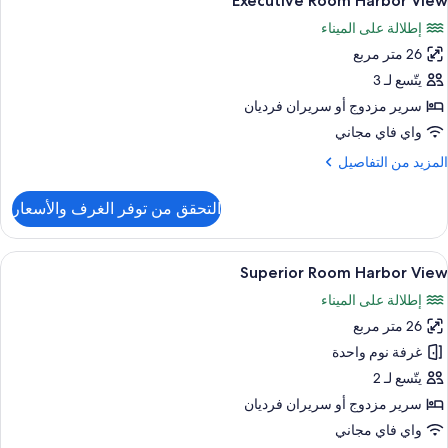
Executive Room Harbor View
ميع
Vie
إطلالة على الميناء
ور
26 متر مربع
Executiv
Roo
يتّسع لـ 3
Harbo
سرير مزدوج‫‬ أو سريران فرديان
Vie
واي فاي مجاني
لمزيد
المزيد من التفاصيل
ن
لتفاصيل
التحقق من توفر الغرف والأسعار
ن
Executiv
Roo
ستعراض
ميني بار وخزنة داخل الغرفة ومكتب وتجهيز
5
Harbo
Superior Room Harbor View
ميع
Vie
إطلالة على الميناء
ور
26 متر مربع
Superio
Roo
غرفة نوم واحدة
Harbo
يتّسع لـ 2
Vie
سرير مزدوج‫‬ أو سريران فرديان
واي فاي مجاني