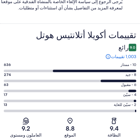
يُرجى الرجوع إلى سياسة الإلغاء الخاصة بالمنشأة الفندقية على موقعنا
لمعرفة المزيد من التفاصيل بشأن أي استثناءات أو متطلبات.
التقييمات
تقييمات ⁦أكويلا أتلانتيس هوتل⁩
رائع
9.0
1,003 تقييمات
درجة
10 - ممتاز
636
التصنيف
درجة
8 - جيد
274
10
التصنيف
-
درجة
6 - مقبول
63
8
ممتاز.
التصنيف
-
درجة
4 - سيّئ
17
636
6
جيد.
التصنيف
من
-
درجة
2 - سيّئ للغاية
13
274
4
أصل
مقبول.
التصنيف
من
-
1003
63
2
أصل
سيّئ.
من
من
-
1003
9.2
8.8
9.4
17
تقييمات
أصل
سيّئ
من
من
النظافة
الموقع
العاملون ومستوى
النزلاء
1003
للغاية.