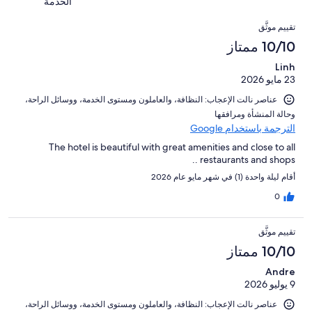
تقييمات
أصل
الخدمة
من
13
النزلاء
1003
التقييمات
تقييمات
من
تقييم موثَّق
من
النزلاء
أصل
10/10 ممتاز
تقييمات
1003
النزلاء
Linh
من
23 مايو 2026
تقييمات
النزلاء
عناصر نالت الإعجاب: ⁦النظافة⁩، و⁦العاملون ومستوى الخدمة⁩، و⁦وسائل الراحة⁩،
و⁦حالة المنشأة ومرافقها⁩
الترجمة باستخدام Google
The hotel is beautiful with great amenities and close to all
restaurants and shops ..
أقام ليلة واحدة (1) في شهر مايو عام 2026
0
تقييم موثَّق
10/10 ممتاز
Andre
9 يوليو 2026
عناصر نالت الإعجاب: ⁦النظافة⁩، و⁦العاملون ومستوى الخدمة⁩، و⁦وسائل الراحة⁩،