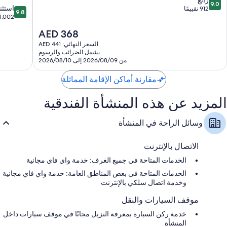
9.0
9.8
هوتل
استثن
من
912 تقييمًا
9.8
من
1,002 تقييم
Heraklion
10،
10،
رائع،
السعر
AED 368
استثنائي،
912
الحالي
1,002
السعر النهائي: AED 441
تقييمًا
هو
يشمل الضرائب والرسوم
تقييم
AED
من 2026/08/09 إلى 2026/08/10
368
مقارنة أماكن الإقامة المماثلة
المزيد عن هذه المنشأة الفندقية
وسائل الراحة في المنشأة
الاتصال بالإنترنت
الخدمات المتاحة في جميع الغرف: خدمة واي فاي مجانية
الخدمات المتاحة في بعض المناطق العامة: خدمة واي فاي مجانية
وخدمة اتصال سلكي بالإنترنت
موقف السيارات والنقل
خدمة ركن السيارة بمعرفة النزيل مجانًا في موقف سيارات داخل
المنشأة