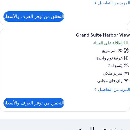
لمزيد
المزيد من التفاصيل
ن
لتفاصيل
التحقق من توفر الغرف والأسعار
ن
ناح
ونيور
ستعراض
ميني بار وخزنة داخل الغرفة ومكتب وتجهيز
11
Grand Suite Harbor View
ميع
إطلالة على الميناء
ور
90 متر مربع
Gran
Suit
غرفة نوم واحدة
Harbo
يتّسع لـ 2
Vie
سرير ملكي
واي فاي مجاني
لمزيد
المزيد من التفاصيل
ن
لتفاصيل
التحقق من توفر الغرف والأسعار
ن
Gran
Suit
Harbo
Vie