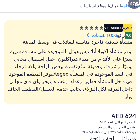
57+
نظرة عامة
الغرف
الموقع
السياسات
منشأة
فاخرة
VIP Access
فندقية
رائع
1,003 تقييمات
9.0
مصنفة
منشأة فندقية فاخرة مناسبة للعائلات في وسط المدينة
بـ
توفر منشأة أكويلا أتلانتيس هوتل، الموجودة على مسافة قريبة
5.0
سيرًا على الأقدام من ميناء هيراكليون، حفل استقبال مجاني
نجوم
يوميًا، وشرفة، وحديقة. متّع نفسك ببعض الراحة والاسترخاء
حمّام سباحة خارجي
في السبا الموجودة في المنشأة Aegeo.يوفر المطعم الموجود
في داخل المنشأة فطور، وغداء، وعشاء.يتوفر واي فاي مجاني
داخل الغرفة لكل النزلاء، بجانب خدمة الغسيل/التنظيف الجاف
وبار.
السعر
AED 624
الحالي
السعر النهائي: AED 774
هو
يشمل الضرائب والرسوم
AED
من 2026/08/26 إلى 2026/08/27
624
وسائل راحة رائجة