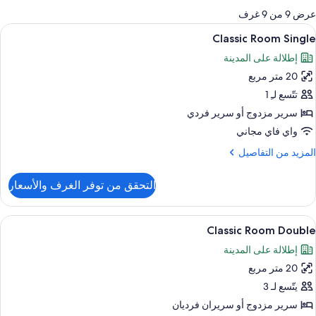
لمتاحة
عرض 9 من 9 غرف
لغرف
ستعراض
ميني بار وخزنة داخل الغرفة ومكتب وتجهيز
1
Classic Room Single
ميع
إطلالة على المدينة
ور
20 متر مربع
Classi
Roo
تتّسع لـِ 1
Singl
سرير مزدوج‫‬ أو سرير فردي
واي فاي مجاني
لمزيد
المزيد من التفاصيل
ن
لتفاصيل
التحقق من توفر الغرف والأسعار
ن
Classi
Roo
ستعراض
ميني بار وخزنة داخل الغرفة ومكتب وتجهيز
1
Singl
Classic Room Double
ميع
إطلالة على المدينة
ور
20 متر مربع
Classi
Roo
يتّسع لـ 3
Doubl
سرير مزدوج‫‬ أو سريران فرديان