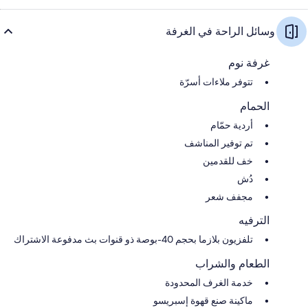
وسائل الراحة في الغرفة
غرفة نوم
تتوفر ملاءات أسرّة
الحمام
أردية حمّام
تم توفير المناشف
خف للقدمين
دُش
مجفف شعر
الترفيه
تلفزيون بلازما بحجم 40-بوصة ذو قنوات بث مدفوعة الاشتراك
الطعام والشراب
خدمة الغرف المحدودة
ماكينة صنع قهوة إسبريسو