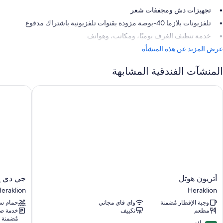
تجهيزات دش ومجففات شعر
تلفزيونات بلازما 40-بوصة مزودة بقنوات تلفزيونية باشتراك مدفوع
خدمة تنظيف الغرف يوميًا، ومكاتب، وهواتف
عرض المزيد عن هذه المنشأة
المنشآت الفندقية المشابهة
تريون هوتل
جي دي إم 
أتريون
جي
أتريون هوتل
جي دي إ
هوتل
دي
eraklion
Heraklion
Heraklion
إم
وجبة الإفطار مُضمنة
واي فاي مجاني
حمام سب
ميجارون
مطعم
تكييف
خدمة ص
هيستوريك
مُضمنة
مونيومين
9.0
رائع