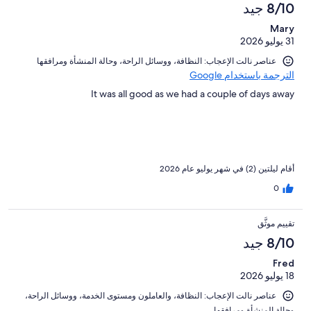
8/10 جيد
Mary
31 يوليو 2026
عناصر نالت الإعجاب: ⁦النظافة⁩، و⁦وسائل الراحة⁩، و⁦حالة المنشأة ومرافقها⁩
الترجمة باستخدام Google
It was all good as we had a couple of days away
أقام ليلتين (2) في شهر يوليو عام 2026
0
تقييم موثَّق
8/10 جيد
Fred
18 يوليو 2026
عناصر نالت الإعجاب: ⁦النظافة⁩، و⁦العاملون ومستوى الخدمة⁩، و⁦وسائل الراحة⁩،
و⁦حالة المنشأة ومرافقها⁩