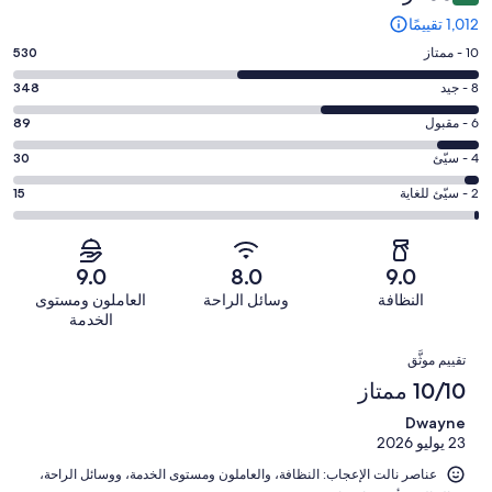
1,012 تقييمًا
درجة
10 - ممتاز
530
التصنيف
درجة
8 - جيد
348
10
التصنيف
-
درجة
6 - مقبول
89
8
ممتاز.
التصنيف
-
درجة
4 - سيّئ
30
530
6
جيد.
التصنيف
من
-
درجة
2 - سيّئ للغاية
15
348
4
أصل
مقبول.
التصنيف
من
-
1012
89
2
أصل
سيّئ.
من
من
-
1012
9.0
8.0
9.0
30
تقييمات
أصل
سيّئ
من
من
النظافة
وسائل الراحة
العاملون ومستوى
النزلاء
1012
للغاية.
تقييمات
أصل
الخدمة
من
15
النزلاء
1012
التقييمات
تقييمات
من
تقييم موثَّق
من
النزلاء
أصل
10/10 ممتاز
تقييمات
1012
النزلاء
Dwayne
من
23 يوليو 2026
تقييمات
النزلاء
عناصر نالت الإعجاب: ⁦النظافة⁩، و⁦العاملون ومستوى الخدمة⁩، و⁦وسائل الراحة⁩،