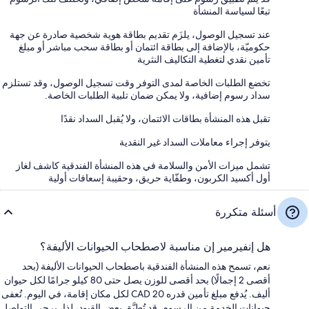
تبعًا لسياسة المنشأة
عند تسجيل الوصول، يلزَم تقديم بطاقة هوية شخصية صادرة عن جهة
حكوميّة، بالإضافة إلى بطاقة ائتمان أو بطاقة سحب مباشر أو مبلغ
تأمين نقدي لتغطية التكاليف النثرية
تخضع الطلبات الخاصة لمدى التوفر وقت تسجيل الوصول، وقد تستلزم
سداد رسوم إضافية، ولا يمكن ضمان تلبية الطلبات الخاصة.
تقبل هذه المنشأة بطاقات الائتمان، ولا يُقبل السداد نقدًا
يتوفر إجراء معاملات السداد غير النقدية
تشمل ميزات الأمن والسلامة في هذه المنشأة الفندقية كاشف لغاز
أول أكسيد الكربون، وطفّاية حريق، وحقيبة إسعافات أولية
أسئلة متكررة
هل إنفيرمير إن مناسبة لاصطحاب الحيوانات الأليفة؟
نعم، تسمح هذه المنشأة الفندقية باصطحاب الحيوانات الأليفة (بحد
أقصى 2 إجمالًا) بحد أقصى للوزن يصل حتى 80 كيلو جرامًا لكل حيوان
أليف. يُدفع مبلغ تأمين قدره CAD 20 لكل مكان إقامة، في اليوم. تُعفى
حيوانات الخدمة من الرسوم. قد تُطبَّق بعض القيود، لذا، يرجى التواصل