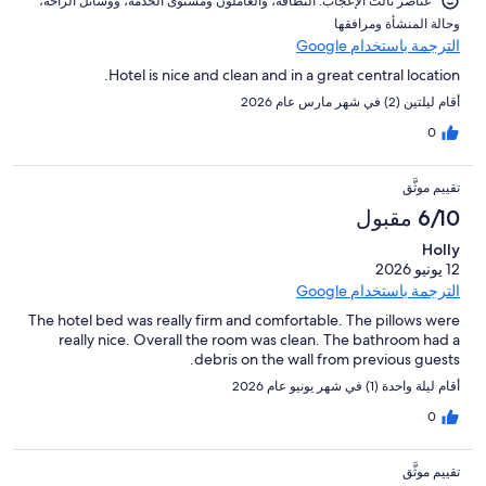
عناصر نالت الإعجاب: ⁦النظافة⁩، و⁦العاملون ومستوى الخدمة⁩، و⁦وسائل الراحة⁩،
و⁦حالة المنشأة ومرافقها⁩
الترجمة باستخدام Google
Hotel is nice and clean and in a great central location.
أقام ليلتين (2) في شهر مارس عام 2026
0
تقييم موثَّق
6/10 مقبول
Holly
12 يونيو 2026
الترجمة باستخدام Google
The hotel bed was really firm and comfortable. The pillows were
really nice. Overall the room was clean. The bathroom had a
debris on the wall from previous guests.
أقام ليلة واحدة (1) في شهر يونيو عام 2026
0
تقييم موثَّق