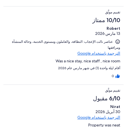
تقييم موثَّق
10/10 ممتاز
Robert
13 مارس 2026
عناصر نالت الإعجاب: ⁦النظافة⁩، و⁦العاملون ومستوى الخدمة⁩، و⁦حالة المنشأة
ومرافقها⁩
الترجمة باستخدام Google
Was a nice stay, nice staff , nice room
أقام ليلة واحدة (1) في شهر مارس عام 2026
0
تقييم موثَّق
6/10 مقبول
Nirat
30 أبريل 2026
الترجمة باستخدام Google
Property was neat