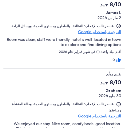
8/10 جيد
James L
2 مارس 2026
عناصر نالت الإعجاب: ⁦النظافة⁩، و⁦العاملون ومستوى الخدمة⁩، و⁦وسائل الراحة⁩
الترجمة باستخدام Google
Room was clean, staff were friendly, hotel is well-located in town
to explore and find dining options.
أقام ليلة واحدة (1) في شهر فبراير عام 2026
0
تقييم موثَّق
8/10 جيد
Graham
30 مايو 2026
عناصر نالت الإعجاب: ⁦النظافة⁩، و⁦العاملون ومستوى الخدمة⁩، و⁦حالة المنشأة
ومرافقها⁩
الترجمة باستخدام Google
We enjoyed our stay. Nice room, comfy beds, good location.