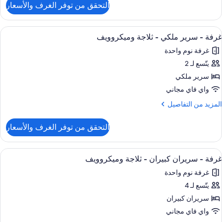
Refrigerato
التحقق من توفر الغرف والأسعار
ن
Room
Microwav
ستعراض
مكواة/لوح كي وواي فاي مجانًا وملاءات أسر
3
Kin
غرفة - سرير ملكي - ثلاجة وميكروويف
ميع
Bed
غرفة نوم واحدة
ور
Refrigerato
يتّسع لـ 2
رفة
Microwav
سرير ملكي
رير
واي فاي مجاني
لكي
لمزيد
المزيد من التفاصيل
ن
لاجة
لتفاصيل
التحقق من توفر الغرف والأسعار
ن
ميكروويف
رفة
ستعراض
مكواة/لوح كي وواي فاي مجانًا وملاءات أسر
3
رير
غرفة - سريران كبيران - ثلاجة وميكروويف
ميع
لكي
غرفة نوم واحدة
ور
لاجة
يتّسع لـ 4
رفة
ميكروويف
سريران كبيران
ريران
واي فاي مجاني
بيران