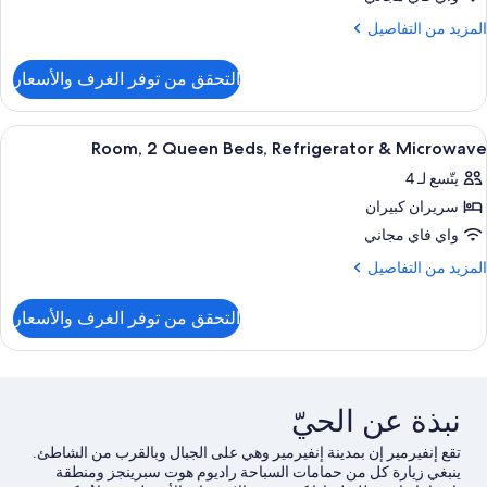
بير
لمزيد
المزيد من التفاصيل
ن
لاجة
لتفاصيل
التحقق من توفر الغرف والأسعار
ن
ميكروويف
رفة
ستعراض
مكواة/لوح كي وواي فاي مجانًا وملاءات أسر
5
رير
Room, 2 Queen Beds, Refrigerator & Microwave
ميع
بير
يتّسع لـ 4
ور
لاجة
سريران كبيران
Room
ميكروويف
واي فاي مجاني
Quee
لمزيد
المزيد من التفاصيل
Beds
ن
لتفاصيل
Refrigerato
التحقق من توفر الغرف والأسعار
ن
Room
Microwav
Quee
Beds
نبذة عن الحيّ
Refrigerato
تقع إنفيرمير إن بمدينة إنفيرمير وهي على الجبال وبالقرب من الشاطئ.
Microwav
ينبغي زيارة كل من حمامات السباحة راديوم هوت سبرينجز ومنطقة