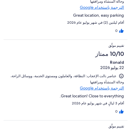
و⁦حالة المنشأة ومرافقها⁩
الترجمة باستخدام Google
Great location, easy parking
أقام ليلتين (2) في شهر يوليو عام 2026
0
تقييم موثَّق
10/10 ممتاز
Ronald
22 يوليو 2026
عناصر نالت الإعجاب: ⁦النظافة⁩، و⁦العاملون ومستوى الخدمة⁩، و⁦وسائل الراحة⁩،
و⁦حالة المنشأة ومرافقها⁩
الترجمة باستخدام Google
Great location! Close to everything.
أقام 3 ليالٍ في شهر يوليو عام 2026
0
تقييم موثَّق