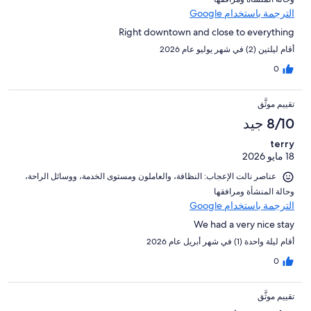
الترجمة باستخدام Google
Right downtown and close to everything
أقام ليلتين (2) في شهر يوليو عام 2026
0
تقييم موثَّق
8/10 جيد
terry
18 مايو 2026
عناصر نالت الإعجاب: ⁦النظافة⁩، و⁦العاملون ومستوى الخدمة⁩، و⁦وسائل الراحة⁩،
و⁦حالة المنشأة ومرافقها⁩
الترجمة باستخدام Google
We had a very nice stay
أقام ليلة واحدة (1) في شهر أبريل عام 2026
0
تقييم موثَّق