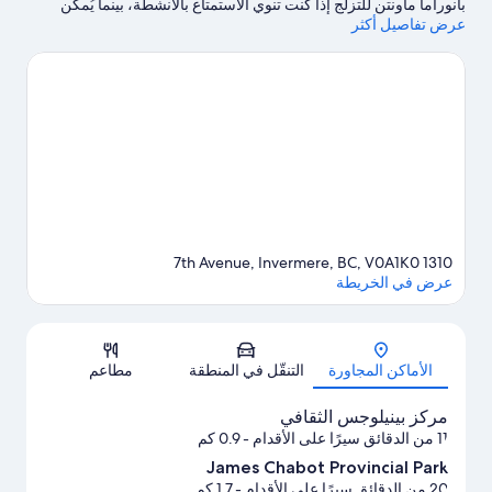
بانوراما ماونتن للتزلج إذا كنت تنوي الاستمتاع بالأنشطة، بينما يُمكن
عرض تفاصيل أكثر
زيارة حديقة كوتاني الوطنية إذا كنت ترغب في استكشاف الأماكن
الجميلة في المنطقة.لا تفوت زيارة كل من مركز بينيلوجس الثقافي وRk
Heliski أيضًا. خصص بعض الوقت لاستكشاف أنشطة المنطقة، بما في
ذلك بالقرب من مكان للتزلج على الجليد.يُعجب النزلاء بالموقع موقع
مركزي الخاص بـ الفندق.
تفضل بزيارة أدلتنا للسفر إلى إنفيرمير
1310 7th Avenue, Invermere, BC, V0A1K0
عرض في الخريطة
الخريطة
الأماكن المجاورة
التنقّل في المنطقة
مطاعم
مركز بينيلوجس الثقافي
11 من الدقائق سيرًا على الأقدام
- 0.9 كم
James Chabot Provincial Park
20 من الدقائق سيرًا على الأقدام
- 1.7 كم