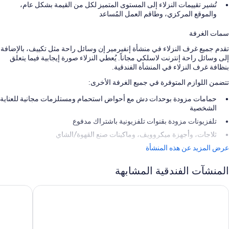
تُشير تقييمات النزلاء إلى المستوى المتميز لكل من القيمة بشكل عام،
والموقع المركزي، وطاقم العمل المُساعد
سمات الغرفة
تقدم جميع غرف النزلاء في منشأة إنفيرمير إن وسائل راحة مثل تكييف، بالإضافة
إلى وسائل راحة إنترنت لاسلكي مجاناً. يُعطي النزلاء صورة إيجابية فيما يتعلق
بنظافة غرف النزلاء في المنشأة الفندقية.
تتضمن اللوازم المتوفرة في جميع الغرفة الأخرى:
حمامات مزودة بوحدات دش مع أحواض استحمام ومستلزمات مجانية للعناية
الشخصية
تلفزيونات مزودة بقنوات تلفزيونية باشتراك مدفوع
ثلاجات، وأجهزة ميكروويف، وماكينات صنع القهوة/الشاي
عرض المزيد عن هذه المنشأة
المنشآت الفندقية المشابهة
ا كاناتا باي بي سي إم إنز إنفيرمير
ذا كانتربو