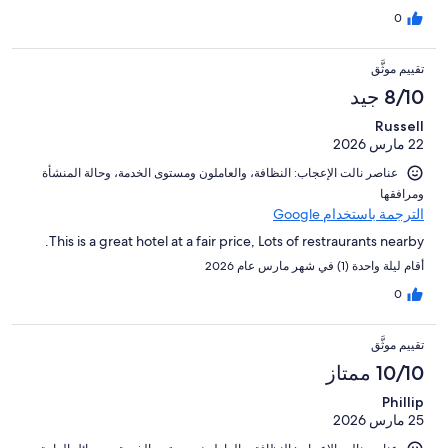
0
تقييم موثَّق
8/10 جيد
Russell
22 مارس 2026
عناصر نالت الإعجاب: ⁦النظافة⁩، و⁦العاملون ومستوى الخدمة⁩، و⁦حالة المنشأة
ومرافقها⁩
الترجمة باستخدام Google
This is a great hotel at a fair price, Lots of restraurants nearby.
أقام ليلة واحدة (1) في شهر مارس عام 2026
0
تقييم موثَّق
10/10 ممتاز
Phillip
25 مارس 2026