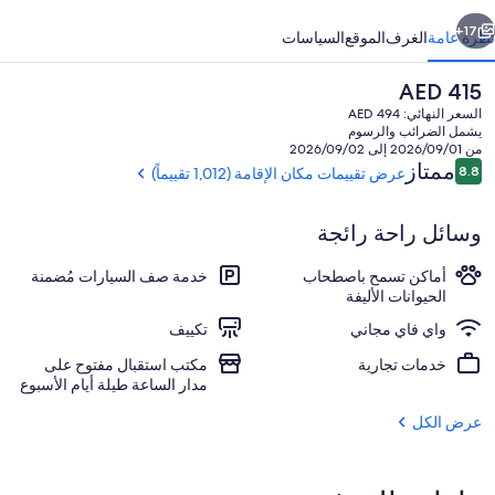
ابق
التالي
17+
نظرة عامة
الغرف
الموقع
السياسات
السعر
AED 415
الحالي
السعر النهائي: AED 494
هو
يشمل الضرائب والرسوم
AED
من 2026/09/01 إلى 2026/09/02
415
التقييمات
ممتاز
8.8
عرض تقييمات مكان الإقامة (1,012 تقييماً)
8.8 من 10
وسائل راحة رائجة
الردهة
أماكن تسمح باصطحاب
خدمة صف السيارات مُضمنة
الحيوانات الأليفة
واي فاي مجاني
تكييف
خدمات تجارية
مكتب استقبال مفتوح على
مدار الساعة طيلة أيام الأسبوع
عرض الكل