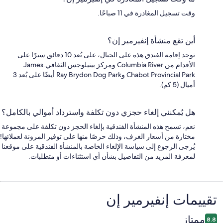
وقت تسجيل المغادرة في 11 صباحًا.
أين تقع منشأة إنفيرمير إن؟
توجد إقامة الفندق هذه على الجبال، على بُعد 10 دقائق سيرًا على
الأقدام من Columbia River ومركز بينيلوجس الثقافي.James
Chabot Provincial Park وRay Brydon Dog Park أيضًا على بُعد 3
أميال (5 كم).
هل يُمكنني إلغاء حجزي دون تكلفة واسترداد أموالي بالكامل؟
نعم، تسمح هذه المنشأة الفندقية بإلغاء الحجز دون تكلفة على مجموعة
مختارة من أسعار الغرف، وذلك حرصًا منها على توفير المرونة لعملائها!
يُرجى الرجوع إلى سياسة الإلغاء الخاصة بالمنشأة الفندقية على موقعنا
لمعرفة المزيد من التفاصيل بشأن أي استثناءات أو متطلبات.
التقييمات
تقييمات ⁦إنفيرمير إن⁩
ممتاز
8.8