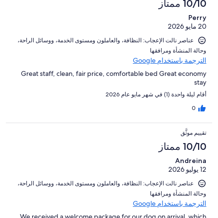
10/10 ممتاز
Perry
20 مايو 2026
عناصر نالت الإعجاب: ⁦النظافة⁩، و⁦العاملون ومستوى الخدمة⁩، و⁦وسائل الراحة⁩،
و⁦حالة المنشأة ومرافقها⁩
الترجمة باستخدام Google
Great staff, clean, fair price, comfortable bed Great economy
stay
أقام ليلة واحدة (1) في شهر مايو عام 2026
0
تقييم موثَّق
10/10 ممتاز
Andreina
12 يوليو 2026
عناصر نالت الإعجاب: ⁦النظافة⁩، و⁦العاملون ومستوى الخدمة⁩، و⁦وسائل الراحة⁩،
و⁦حالة المنشأة ومرافقها⁩
الترجمة باستخدام Google
We received a welcome package for our dog on arrival, which