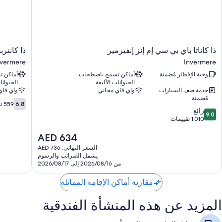
ذا
ذا
ذا كاناتا باي بي سي إم إنز إنفيرمير
ذا كانتر
كاناتا
كانتربوري
nvermere
Invermere
باي
إن
وجبة الإفطار مُضمنة
أماكن تسمح باصطحاب
أماكن 
بي
أوف
الحيوانات الأليفة
الحيوانا
سي
داون
خدمة صف السيارات
واي فاي مجاني
واي فاي
إم
تاون
مُضمنة
6.8
إنز
إنفيرمير
6.8
559 تقييمًا
9.0
رائع
من
إنفيرمير
nvermere
9.0
من
1,010 تقييمات
10،
Invermere
10،
559
السعر
AED 634
رائع،
تقييمًا
الحالي
1,010
السعر النهائي: AED 736
هو
تقييمات
يشمل الضرائب والرسوم
AED
من 2026/08/16 إلى 2026/08/17
634
مقارنة أماكن الإقامة المماثلة
المزيد عن هذه المنشأة الفندقية