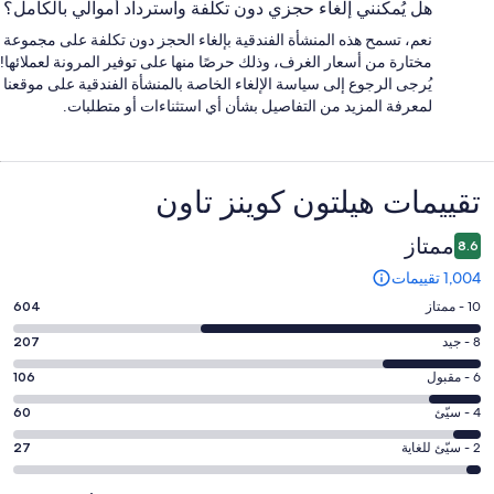
هل يُمكنني إلغاء حجزي دون تكلفة واسترداد أموالي بالكامل؟
نعم، تسمح هذه المنشأة الفندقية بإلغاء الحجز دون تكلفة على مجموعة
مختارة من أسعار الغرف، وذلك حرصًا منها على توفير المرونة لعملائها!
يُرجى الرجوع إلى سياسة الإلغاء الخاصة بالمنشأة الفندقية على موقعنا
لمعرفة المزيد من التفاصيل بشأن أي استثناءات أو متطلبات.
التقييمات
تقييمات ⁦هيلتون كوينز تاون⁩
ممتاز
8.6
1,004 تقييمات
درجة
10 - ممتاز
604
التصنيف
درجة
8 - جيد
207
10
التصنيف
-
درجة
6 - مقبول
106
8
ممتاز.
التصنيف
-
درجة
4 - سيّئ
60
604
6
جيد.
التصنيف
من
-
درجة
2 - سيّئ للغاية
27
207
4
أصل
مقبول.
التصنيف
من
-
1004