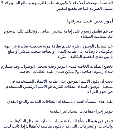
القائمة الموضحة أعلاه قد لا تكون شاملة. فالرسوم ومبالغ التأمين قد لا
تشمل الضريبة كما قد تخضع للتغيير.
أمور يتعين عليك معرفتها
قد يتم تطبيق رسوم على إقامة شخص إضافي، وتختلف تلك الرسوم
تبعًا لسياسة المنشأة
عند تسجيل الوصول، يلزَم تقديم بطاقة هوية شخصية صادرة عن جهة
حكوميّة، بالإضافة إلى بطاقة ائتمان أو بطاقة سحب مباشر أو مبلغ
تأمين نقدي لتغطية التكاليف النثرية
تخضع الطلبات الخاصة لمدى التوفر وقت تسجيل الوصول، وقد تستلزم
سداد رسوم إضافية، ولا يمكن ضمان تلبية الطلبات الخاصة.
يجب أن يكون الاسم الموجود على بطاقة الائتمان المستخدمة في
تسجيل الوصول لسداد النفقات النثرية هو الاسم الرئيسي المستخدم
في حجز الغرفة
تقبل هذه المنشأة السداد باستخدام البطاقات المدينة والدفع النقدي
يتوفر إجراء معاملات السداد غير النقدية
تتوفر في هذه المنشأة الفندقية مساحات خارجية، مثل البلكونات،
والباحات، والشرفات، التي قد لا تكون مناسبة للأطفال؛ إذا كانت لديك