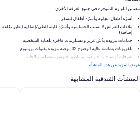
تتضمن اللوازم المتوفرة في جميع الغرفة الأخرى:
أسرّة أطفال مجانية وأسرّة أطفال للسفر
ملاءات للفراش لا تسبب الحساسية وأسرَّة قابلة للطي/إضافية (نظير تكلفة
إضافية)
حمامات مزودة بدُش غزير ومستلزمات فاخرة للعناية الشخصية
تلفزيونات بشاشة عالية الوضوح 32-بوصة مزودة بقنوات بريميوم
شرفات أو ساحات خارجية، ومناطق جلوس منفصلة، وثلاجات
عرض المزيد عن هذه المنشأة
المنشآت الفندقية المشابهة
بل تري باي هيلتون كوينزتاون
سوديما كو