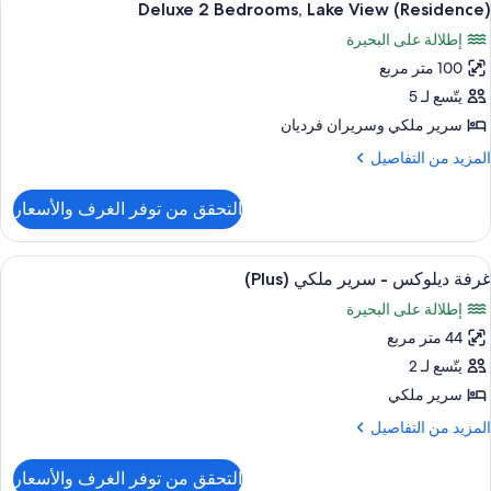
12
رفتا
Deluxe 2 Bedrooms, Lake View (Residence)
ميع
وم
إطلالة على البحيرة
(Residen
ور
100 متر مربع
Delux
يتّسع لـ 5
Bedrooms
سرير ملكي‫‬ وسريران فرديان
Lak
لمزيد
المزيد من التفاصيل
Vie
ن
لتفاصيل
(Residence
التحقق من توفر الغرف والأسعار
ن
Delux
ستعراض
أغطية فراش متميزة وميني بار وخزنة داخل
4
Bedrooms
غرفة ديلوكس - سرير ملكي (Plus)
ميع
Lak
إطلالة على البحيرة
Vie
ور
(Residence
44 متر مربع
رفة
يلوكس
يتّسع لـ 2
سرير ملكي
رير
لمزيد
المزيد من التفاصيل
لكي
ن
(Plus
لتفاصيل
التحقق من توفر الغرف والأسعار
ن