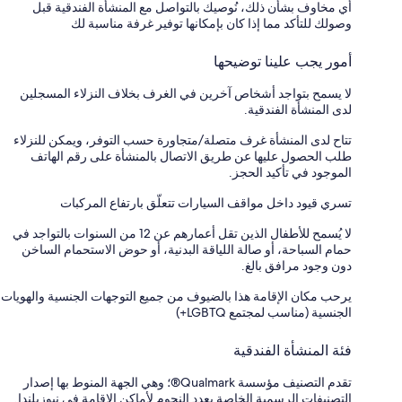
أي مخاوف بشأن ذلك، نُوصيك بالتواصل مع المنشأة الفندقية قبل
وصولك للتأكد مما إذا كان بإمكانها توفير غرفة مناسبة لك
أمور يجب علينا توضيحها
لا يسمح بتواجد أشخاص آخرين في الغرف بخلاف النزلاء المسجلين
لدى المنشأة الفندقية.
تتاح لدى المنشأة غرف متصلة/متجاورة حسب التوفر، ويمكن للنزلاء
طلب الحصول عليها عن طريق الاتصال بالمنشأة على رقم الهاتف
الموجود في تأكيد الحجز.
تسري قيود داخل مواقف السيارات تتعلّق بارتفاع المركبات
لا يُسمح للأطفال الذين تقل أعمارهم عن 12 من السنوات بالتواجد في
حمام السباحة، أو صالة اللياقة البدنية، أو حوض الاستحمام الساخن
دون وجود مرافق بالغ.
يرحب مكان الإقامة هذا بالضيوف من جميع التوجهات الجنسية والهويات
الجنسية (مناسب لمجتمع LGBTQ+)
فئة المنشأة الفندقية
تقدم التصنيف مؤسسة Qualmark®؛ وهي الجهة المنوط بها إصدار
التصنيفات الرسمية الخاصة بعدد النجوم لأماكن الإقامة في نيوزيلندا.