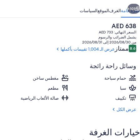
ابق
التالي
101+
نظرة عامة
الغرف
الموقع
السياسات
السعر
AED 638
الحالي
السعر النهائي: AED 733
هو
يشمل الضرائب والرسوم
AED
من 2026/08/30 إلى 2026/08/31
638
التقييمات
ممتاز
8.6
عرض الـ 1,004 تقييمات بأكملها
8.6 من 10
وسائل راحة رائجة
المنشأة من الخارج
حمام سباحة
مغطس ساخن
سبا
مطعم
تكييف
صالة الألعاب الرياضية
عرض الكل
خيارات الغرفة