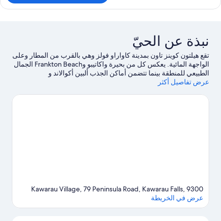
رفة
يلوكس
رير
نبذة عن الحيّ
لكي
(Plu
تقع هيلتون كوينز تاون بمدينة كاواراو فولز وهي بالقرب من المطار وعلى
الواجهة المائية. يعكس كل من بحيرة واكاتيبو وFrankton Beach الجمال
الطبيعي للمنطقة بينما تتضمن أماكن الجذب ألبين أكوالاند و
عرض تفاصيل أكثر
Queenstown Paintball.لا تفوت زيارة كل من حدائق كوينزتاون وحلبة
كوينزتاون الجليدية أيضًا. اكتشف المغامرات المائية في المنطقة من
خلال ركوب قوارب التجديف والتزلج على الماء القريبتين، أو استمتع
بأنشطة الهواء الطلق الرائعة من خلال مضمار للمشي/ للدراجات
وجولات بيئية.
تفضل بزيارة أدلتنا للسفر إلى كاواراو فولز
Kawarau Village, 79 Peninsula Road, Kawarau Falls, 9300
عرض في الخريطة