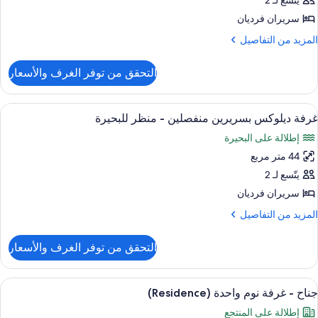
فردين
يتّسع لـ 2
لاحتياجات
لخاصة
سريران فرديان
لمزيد
المزيد من التفاصيل
ن
لتفاصيل
التحقق من توفر الغرف والأسعار
ن
رفة
فردين
ستعراض
منطقة المعيشة
7
غرفة ديلوكس بسريرين منفصلين - منظر للبحيرة
ميع
إطلالة على البحيرة
ور
44 متر مربع
رفة
يلوكس
يتّسع لـ 2
سريرين
سريران فرديان
نفصلين
لمزيد
المزيد من التفاصيل
ن
نظر
لتفاصيل
التحقق من توفر الغرف والأسعار
ن
لبحيرة
رفة
يلوكس
ستعراض
أغطية فراش متميزة وميني بار وخزنة داخل
8
سريرين
جناح - غرفة نوم واحدة (Residence)
ميع
نفصلين
إطلالة على المنتجع
ور