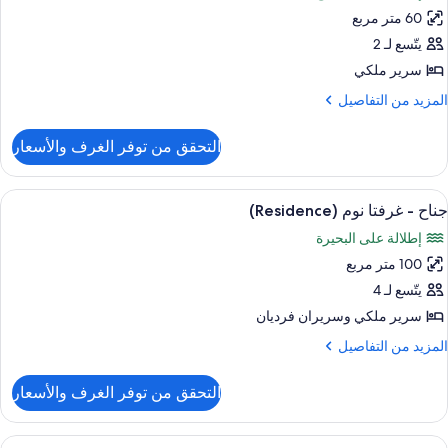
نظر
60 متر مربع
ناح
لبحيرة
يتّسع لـ 2
رفة
سرير ملكي
وم
لمزيد
المزيد من التفاصيل
احدة
ن
(Residenc
لتفاصيل
التحقق من توفر الغرف والأسعار
ن
ناح
ستعراض
تلفزيون إل سي دي بحجم 32-بوصة يعرض قنوات تلفزيونية باشتراك مدفوع
9
رفة
جناح - غرفتا نوم (Residence)
ميع
وم
إطلالة على البحيرة
احدة
ور
(Residen
100 متر مربع
ناح
يتّسع لـ 4
رفتا
سرير ملكي‫‬ وسريران فرديان
وم
لمزيد
المزيد من التفاصيل
(Residenc
ن
لتفاصيل
التحقق من توفر الغرف والأسعار
ن
ناح
ستعراض
إطلالة الغرفة