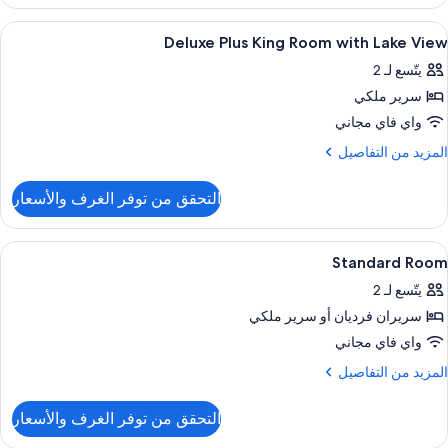
Delux
Kin
ستعراض
أغطية فراش متميزة وميني بار وخزنة داخل
4
Roo
Deluxe Plus King Room with Lake View
ميع
Wit
يتّسع لـ 2
Lak
ور
Vie
سرير ملكي
Delux
Plu
واي فاي مجاني
Kin
لمزيد
المزيد من التفاصيل
Roo
ن
لتفاصيل
wit
التحقق من توفر الغرف والأسعار
ن
Lak
Delux
Vie
Plu
ستعراض
أغطية فراش متميزة وميني بار وخزنة داخل
5
Kin
Standard Room
ميع
Roo
يتّسع لـ 2
wit
ور
Lak
سريران فرديان‫‬ أو سرير ملكي
Standar
Vie
Roo
واي فاي مجاني
لمزيد
المزيد من التفاصيل
ن
لتفاصيل
التحقق من توفر الغرف والأسعار
ن
Standar