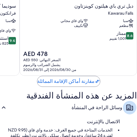
دبل
سوديما
دبل تري باي هيلتون كوينزتاون
سوديما ك
تري
كوينستان
Kawarau Falls
فرانكتون
باي
فايف
سبا
واي فاي مجاني
سبا
هيلتون
مايل
مطعم
تكييف
كوينزتاون
فرانكتون
واي فاي
Kawarau
8.6
ممتاز
8.6
9.4
Falls
استثن
من
1,001 تقييم
9.4
من
825 تقييمًا
10،
10،
ممتاز،
السعر
AED 478
استثنائي،
1,001
الحالي
825
السعر النهائي: AED 550
تقييم
هو
يشمل الضرائب والرسوم
تقييمًا
AED
من 2026/08/30 إلى 2026/08/31
478
مقارنة أماكن الإقامة المماثلة
المزيد عن هذه المنشأة الفندقية
وسائل الراحة في المنشأة
الاتصال بالإنترنت
الخدمات المتاحة في جميع الغرف: خدمة واي فاي (NZD 9.95
لفترة 24 ساعة)، وخدمة اتصال سلكي بالإنترنت (نظير تكلفة