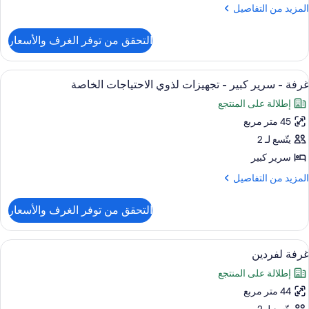
لكي
لمزيد
المزيد من التفاصيل
(Lake
ن
لتفاصيل
Wakatip
التحقق من توفر الغرف والأسعار
ن
Suite
ناح
ستعراض
أغطية فراش متميزة وميني بار وخزنة داخل
3
رير
غرفة - سرير كبير - تجهيزات لذوي الاحتياجات الخاصة
ميع
لكي
إطلالة على المنتجع
(Lake
ور
Wakatip
45 متر مربع
رفة
Suite
يتّسع لـ 2
رير
سرير كبير
بير
لمزيد
المزيد من التفاصيل
ن
لتفاصيل
جهيزات
التحقق من توفر الغرف والأسعار
ن
ذوي
رفة
لاحتياجات
ستعراض
أغطية فراش متميزة وميني بار وخزنة داخل
لخاصة
4
رير
غرفة لفردين
ميع
بير
إطلالة على المنتجع
ور
جهيزات
44 متر مربع
رفة
ذوي