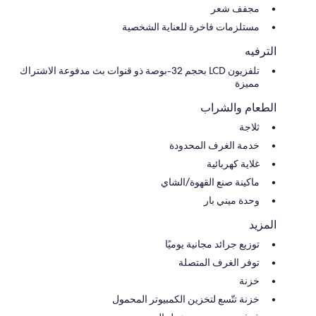
مجفف شعر
مستلزمات فاخرة للعناية الشخصية
الترفيه
تلفزيون LCD بحجم 32-بوصة ذو قنوات بث مدفوعة الاشتراك
مميزة
الطعام والشراب
ثلاجة
خدمة الغرف المحدودة
غلاية كهربائية
ماكينة صنع القهوة/الشاي
وحدة ميني بار
المزيد
توزيع جرائد مجانية يوميًا
توفر الغرف المتصلة
خزنة
خزنة تتّسع لتخزين الكمبيوتر المحمول