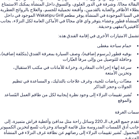
البقالة مجانًا، وشرفة في الدور العلوي، والتسوق داخل المنشأة.يمكنك الاستمتاع
بطلاء الأظافر والعناية بالقدمين، وأقنعة تجميلية للجسم، والعلاج بالروائح العطرية
في السبا الموجودة في المنشأة.يوفر مطعم Wakatipu Grill الموجود في داخل
المنشأة فطور وعشاء.يتوفر واي فاي مجانًا في الأماكن العامة لكل النزلاء، بجانب
كافيتيريا/مقهى وحديقة.
تشمل الامتيازات الأخرى في إقامة الفندق هذه:
حمام سباحة مغطى
بوفيه فطور (برسوم إضافية)، وصف السيارة بمعرفة الفندق (بتكلفة إضافية)،
وحافلة للتوصيل من وإلى مرفأ العبّارات
سرعة إنهاء إجراءات المغادرة، وخزانة للأمانات في مكتب الاستقبال،
وتخزين الأمتعة
معدّات رياضات ثلجية، وغرف علاجات بالتدليك، و المساعدة في تنظيم
الجولات وحجز التذاكر
تُشير تقييمات النزلاء إلى وجود نظرة إيجابية لكل من طاقم العمل المُساعد
والموقع
سمات الغرفة
تقدم جميع الغرف الـ 220 وسائل راحة مثل مدافئ وأغطية فراش متميزة، إلى
جانب أدق اللمسات المدروسة مثل قائمة الوسائد وخزنات تتّسع لتخزين الكمبيوتر
المحمول. تُشير تقييمات النزلاء إلى رضائهم عن نظافة غرف النزلاء في المنشأة
الفندقية.