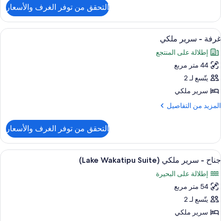
لتفاصيل
التحقق من توفر الغرف والأسعار
ن
رفة
يلوكس
ستعراض
تلفزيون إل سي دي بحجم 32-بوصة يعرض قنوات تلفزيونية باشتراك مدفوع
4
غرفة - سرير ملكي
ميع
رير
إطلالة على المنتجع
لكي
ور
44 متر مربع
رفة
يتّسع لـ 2
رير
سرير ملكي
لكي
لمزيد
المزيد من التفاصيل
ن
لتفاصيل
التحقق من توفر الغرف والأسعار
ن
رفة
ستعراض
إطلالة الغرفة
6
رير
جناح - سرير ملكي (Lake Wakatipu Suite)
ميع
لكي
إطلالة على البحيرة
ور
54 متر مربع
ناح
يتّسع لـ 2
رير
سرير ملكي