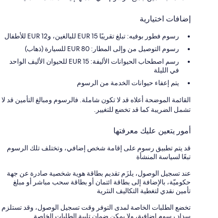
إضافات اختيارية
رسوم فطور بوفيه: تبلغ تقريبًا EUR 15 للبالغين، وEUR 12 للأطفال
رسوم التوصيل من وإلى المطار: 80 EUR للسيارة (ذهاب)
رسم اصطحاب الحيوانات الأليفة: 15 EUR للحيوان الأليف الواحد
في الليلة
يتم إعفاء حيوانات الخدمة من الرسوم
القائمة الموضحة أعلاه قد لا تكون شاملة. فالرسوم ومبالغ التأمين قد لا
تشمل الضريبة كما قد تخضع للتغيير.
أمور يتعين عليك معرفتها
قد يتم تطبيق رسوم على إقامة شخص إضافي، وتختلف تلك الرسوم
تبعًا لسياسة المنشأة
عند تسجيل الوصول، يلزَم تقديم بطاقة هوية شخصية صادرة عن جهة
حكوميّة، بالإضافة إلى بطاقة ائتمان أو بطاقة سحب مباشر أو مبلغ
تأمين نقدي لتغطية التكاليف النثرية
تخضع الطلبات الخاصة لمدى التوفر وقت تسجيل الوصول، وقد تستلزم
سداد رسوم إضافية، ولا يمكن ضمان تلبية الطلبات الخاصة.