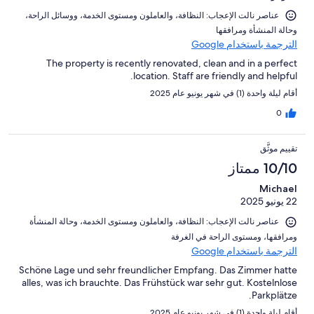
عناصر نالت الإعجاب: ⁦النظافة⁩، و⁦العاملون ومستوى الخدمة⁩، و⁦وسائل الراحة⁩،
و⁦حالة المنشأة ومرافقها⁩
الترجمة باستخدام Google
The property is recently renovated, clean and in a perfect
location. Staff are friendly and helpful.
أقام ليلة واحدة (1) في شهر يونيو عام 2025
0
تقييم موثَّق
10/10 ممتاز
Michael
22 يونيو 2025
عناصر نالت الإعجاب: ⁦النظافة⁩، و⁦العاملون ومستوى الخدمة⁩، و⁦حالة المنشأة
ومرافقها⁩، و⁦مستوى الراحة في الغرفة⁩
الترجمة باستخدام Google
Schöne Lage und sehr freundlicher Empfang. Das Zimmer hatte
alles, was ich brauchte. Das Frühstück war sehr gut. Kostelnlose
Parkplätze.
أقام ليلة واحدة (1) في شهر يونيو عام 2025