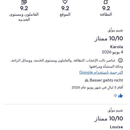
أصل
سيّئ.
من
من
-
67
9.2
9.2
9.2
0
تقييمات
أصل
سيّئ
من
من
النظافة
الموقع
العاملون ومستوى
النزلاء
67
للغاية.
تقييمات
أصل
الخدمة
من
1
النزلاء
67
التقييمات
تقييمات
من
تقييم موثَّق
من
النزلاء
أصل
10/10 ممتاز
تقييمات
67
النزلاء
Karola
من
4 يونيو 2026
تقييمات
النزلاء
عناصر نالت الإعجاب: ⁦النظافة⁩، و⁦العاملون ومستوى الخدمة⁩، و⁦وسائل الراحة⁩،
و⁦حالة المنشأة ومرافقها⁩
الترجمة باستخدام Google
Besser gehts nicht 🙏
أقام 3 ليالٍ في شهر يونيو عام 2026
0
تقييم موثَّق
10/10 ممتاز
Louise