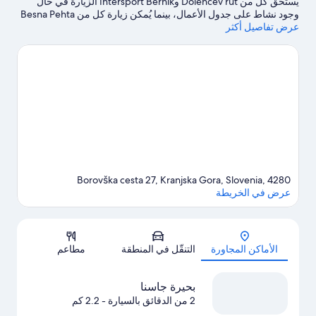
يستحق كل من Dolencev rut وIntersport Bernik الزيارة في حال
وجود نشاط على جدول الأعمال، بينما يُمكن زيارة كل من Besna Pehta
عرض تفاصيل أكثر
وPlanica Valley لمن يرغبون في زيارة معالم الجذب في المنطقة.هل
تطلع إلى الاستمتاع بحضور حدث أو مباراة في أثناء تواجدك في المدينة؟
احظ بمشاهدة ما يُحدث في قلعة فينكنشتاين أو ملعب فيلاتش ألبين.لا
تفوت فرصة خوض تجارب مثيرة في الهواء الطلق مثل إمكانية ركوب
الخيل في مكان قريب ومضمار للمشي/ للدراجات.
تفضل بزيارة أدلتنا
للسفر إلى منتجع كرانسيجكا غورا للتزحلق
Borovška cesta 27, Kranjska Gora, Slovenia, 4280
عرض في الخريطة
الخريطة
الأماكن المجاورة
التنقّل في المنطقة
مطاعم
بحيرة جاسنا
2 من الدقائق بالسيارة
- 2.2 كم