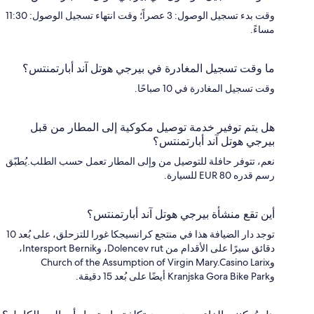
وقت بدء تسجيل الوصول: 3 عصراً؛ وقت انتهاء تسجيل الوصول: 11:30
مساءً.
ما وقت تسجيل المغادرة في بيرجي هوتل آند أبارتمنتس؟
وقت تسجيل المغادرة في 10 صباحًا.
هل يتم توفير خدمة توصيل مكوكية إلى المطار من قبل
بيرجي هوتل آند أبارتمنتس؟
نعم، تتوفر حافلة للتوصيل من وإلى المطار تعمل حسب الطلب.يُطبّق
رسم قدره EUR 80 للسيارة.
أين تقع منشأة بيرجي هوتل آند أبارتمنتس؟
توجد دار الضيافة هذا في منتجع كرانسيجكا غورا للتزحلق، على بُعد 10
دقائق سيرًا على الأقدام من Dolencev rut، وIntersport Bernik،
وChurch of the Assumption of Virgin Mary.Casino Larix
وKranjska Gora Bike Park أيضًا على بُعد 15 دقيقة.