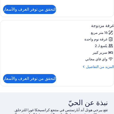
ن
غير
لتفاصيل
التحقق من توفر الغرف والأسعار
ن
لمدخنين
قة
ستعراض
مكتب وواي فاي مجانًا وملاءات أسرّة
7
رفتا
غرفة مزدوجة
ميع
وم
16 متر مربع
ور
غير
غرفة نوم واحدة
رفة
لمدخنين
زدوجة
يتّسع لـ 2
سرير كبير
واي فاي مجاني
لمزيد
المزيد من التفاصيل
ن
لتفاصيل
التحقق من توفر الغرف والأسعار
ن
رفة
زدوجة
نبذة عن الحيّ
تقع بيرجي هوتل آند أبارتمنتس في منتجع كرانسيجكا غورا للتزحلق.