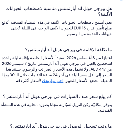
هل بيرجي هوتل آند أبارتمنتس مناسبة لاصطحاب الحيوانات
الأليفة؟
نعم، يُسمح باصطحاب الحيوانات الأليفة في هذه المنشأة الفندقية. يُدفع
مبلغ تأمين قدره EUR 15 للحيوان الأليف الواحد، في الليلة. تُعفى
حيوانات الخدمة من الرسوم.
ما تكلفة الإقامة في بيرجي هوتل آند أبارتمنتس؟
اعتبارًا من 8 أغسطس 2026، ستبدأ الأسعار الخاصة بإقامة ليلة واحدة
لشخصين بالغين في بيرجي هوتل آند أبارتمنتس بتاريخ 7 سبتمبر 2026
من AED 447، ولا تشمل هذه الأسعار الضرائب والرسوم. يستند هذا
السعر إلى أقل سعر لليلة في آخر 24 ساعة للإقامات خلال الـ 30 يومًا
المقبلة. تخضع الأسعار للتغيير.
اختر تواريخك
لأسعار أكثر دقة.
كم يبلغ سعر صف السيارات في بيرجي هوتل آند أبارتمنتس؟
يتوفر إمكانيّة ركن النزيل لسيّارته مجانا بصورة مجانية في هذه المنشأة
الفندقية.
ما وقت تسجيل الوصول في بيرجي هوتل آند أبارتمنتس؟