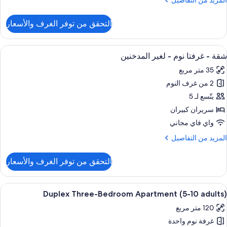
المزيد من التفاصيل
ن
لتفاصيل
التحقق من توفر الغرف والأسعار
ن
One
Bedroo
ستعراض
مكتب وواي فاي مجانًا وملاءات أسرّة
29
Apartmen
شقة - غرفتا نوم - لغير المدخنين
ميع
(
35 متر مربع
ور
Adults
2 من غرف النوم
قة
يتّسع لـ 5
رفتا
سريران كبيران
وم
واي فاي مجاني
لمزيد
المزيد من التفاصيل
غير
ن
لمدخنين
لتفاصيل
التحقق من توفر الغرف والأسعار
ن
قة
ستعراض
مكتب وواي فاي مجانًا وملاءات أسرّة
18
رفتا
Duplex Three-Bedroom Apartment (5-10 adults)
ميع
وم
120 متر مربع
ور
غير
غرفة نوم واحدة
Duple