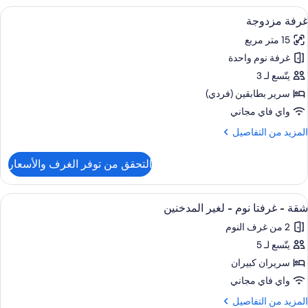
(
ستعراض
مكتب وواي فاي مجانًا وملاءات أسرّة
9
Adults
غرفة مزدوجة
ميع
15 متر مربع
ور
غرفة نوم واحدة
رفة
زدوجة
يتّسع لـ 3
سرير بطابقين (فردي)
واي فاي مجاني
لمزيد
المزيد من التفاصيل
ن
لتفاصيل
التحقق من توفر الغرف والأسعار
ن
رفة
زدوجة
ستعراض
تلفزيون بشاشة مسطحة بحجم 40-بوصة يعرض قنوات تلفزيونية باشتراك مدفوع
14
شقة - غرفتا نوم - لغير المدخنين
ميع
2 من غرف النوم
ور
يتّسع لـ 5
قة
سريران كبيران
رفتا
واي فاي مجاني
وم
لمزيد
المزيد من التفاصيل