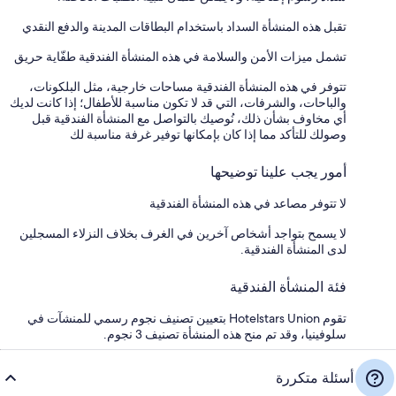
تقبل هذه المنشأة السداد باستخدام البطاقات المدينة والدفع النقدي
تشمل ميزات الأمن والسلامة في هذه المنشأة الفندقية طفّاية حريق
تتوفر في هذه المنشأة الفندقية مساحات خارجية، مثل البلكونات،
والباحات، والشرفات، التي قد لا تكون مناسبة للأطفال؛ إذا كانت لديك
أي مخاوف بشأن ذلك، نُوصيك بالتواصل مع المنشأة الفندقية قبل
وصولك للتأكد مما إذا كان بإمكانها توفير غرفة مناسبة لك
أمور يجب علينا توضيحها
لا تتوفر مصاعد في هذه المنشأة الفندقية
لا يسمح بتواجد أشخاص آخرين في الغرف بخلاف النزلاء المسجلين
لدى المنشأة الفندقية.
فئة المنشأة الفندقية
تقوم Hotelstars Union بتعيين تصنيف نجوم رسمي للمنشآت في
سلوفينيا، وقد تم منح هذه المنشأة تصنيف 3 نجوم.
أسئلة متكررة