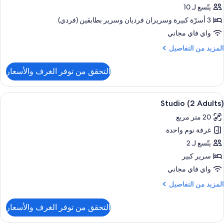
لمدخنين
Three
يتّسع لـ 10
Bedroo
3 أسرّة كبيرة‫‬ وسريران فرديان‫‬ وسرير بطابقين (فردي)
Apartmen
واي فاي مجاني
(5
لمزيد
المزيد من التفاصيل
1
ن
adults
لتفاصيل
التحقق من توفر الغرف والأسعار
ن
Duple
Three
ستعراض
مكتب وواي فاي مجانًا وملاءات أسرّة
13
Bedroo
Studio (2 Adults)
ميع
Apartmen
20 متر مربع
(5
ور
1
غرفة نوم واحدة
Studi
adults
(
يتّسع لـ 2
Adults
سرير كبير
واي فاي مجاني
لمزيد
المزيد من التفاصيل
ن
لتفاصيل
التحقق من توفر الغرف والأسعار
ن
Studi