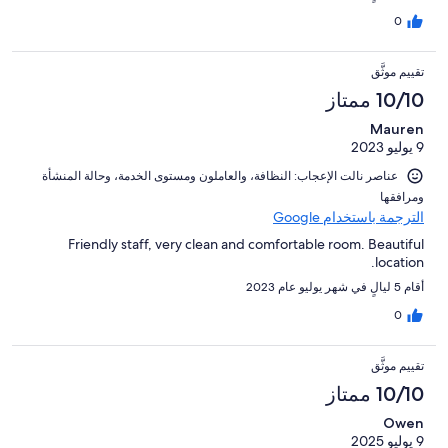
0
تقييم موثَّق
10/10 ممتاز
Mauren
9 يوليو 2023
عناصر نالت الإعجاب: ⁦النظافة⁩، و⁦العاملون ومستوى الخدمة⁩، و⁦حالة المنشأة
ومرافقها⁩
الترجمة باستخدام Google
Friendly staff, very clean and comfortable room. Beautiful
location.
أقام 5 ليالٍ في شهر يوليو عام 2023
0
تقييم موثَّق
10/10 ممتاز
Owen
9 يوليو 2025