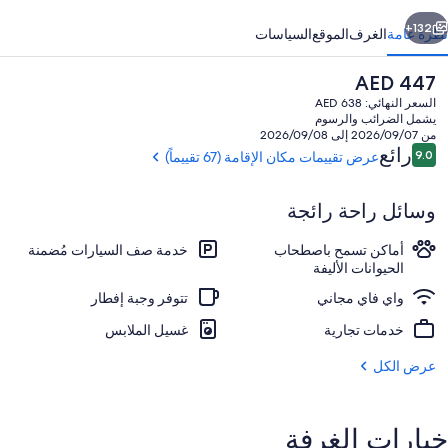
ابق
التالي
132+
نظرة عامة
الغرف
الموقع
السياسات
السعر
AED 447
الحالي
السعر النهائي: AED 638
هو
يشمل الضرائب والرسوم
AED
من 2026/09/07 إلى 2026/09/08
447
التقييمات
رائع
9.0
عرض تقييمات مكان الإقامة (67 تقييماً)
9.0 من 10
وسائل راحة رائجة
صالة استقبال
أماكن تسمح باصطحاب
خدمة صف السيارات مُضمنة
الحيوانات الأليفة
واي فاي مجاني
تتوفر وجبة إفطار
خدمات تجارية
غسيل الملابس
عرض الكل
خيارات الغرفة