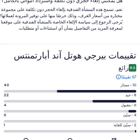
هل يُمكنني إلغاء حجزي دون تكلفة واسترداد أموالي بالكامل؟
نعم، تسمح هذه المنشأة الفندقية بإلغاء الحجز دون تكلفة على مجموعة
مختارة من أسعار الغرف، وذلك حرصًا منها على توفير المرونة لعملائها!
يُرجى الرجوع إلى سياسة الإلغاء الخاصة بالمنشأة الفندقية على موقعنا
لمعرفة المزيد من التفاصيل بشأن أي استثناءات أو متطلبات.
التقييمات
تقييمات ⁦بيرجي هوتل آند أبارتمنتس⁩
رائع
9.0
67 تقييمًا
درجة
10 - ممتاز
40
التصنيف
درجة
8 - جيد
22
10
التصنيف
-
درجة
6 - مقبول
4
8
ممتاز.
التصنيف
-
درجة
4 - سيّئ
0
40
6
جيد.
التصنيف
من
-
درجة
2 - سيّئ للغاية
1
22
4
أصل
مقبول.
التصنيف
من
-
67
4
2