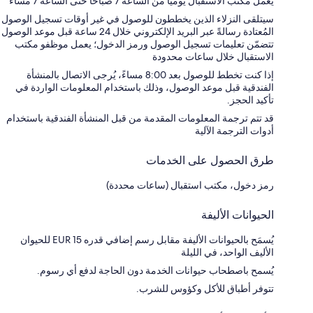
يعمل مكتب الاستقبال يوميًا من الساعة 7 صباحًا حتى الساعة 7 مساءً
سيتلقى النزلاء الذين يخططون للوصول في غير أوقات تسجيل الوصول
المُعتادة رسالةً عبر البريد الإلكتروني خلال 24 ساعة قبل موعد الوصول
تتضمّن تعليمات تسجيل الوصول ورمز الدخول؛ يعمل موظفو مكتب
الاستقبال خلال ساعات محدودة
إذا كنت تخطط للوصول بعد 8:00 مساءً، يُرجى الاتصال بالمنشأة
الفندقية قبل موعد الوصول، وذلك باستخدام المعلومات الواردة في
تأكيد الحجز.
قد تتم ترجمة المعلومات المقدمة من قبل المنشأة الفندقية باستخدام
أدوات الترجمة الآلية
طرق الحصول على الخدمات
رمز دخول، مكتب استقبال (ساعات محددة)
الحيوانات الأليفة
يُسمَح بالحيوانات الأليفة مقابل رسم إضافي قدره EUR 15 للحيوان
الأليف الواحد، في الليلة
يُسمح باصطحاب حيوانات الخدمة دون الحاجة لدفع أي رسوم.
تتوفر أطباق للأكل وكؤوس للشرب.