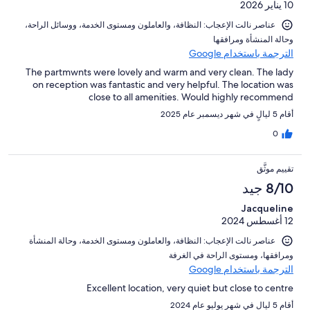
10 يناير 2026
عناصر نالت الإعجاب: ⁦النظافة⁩، و⁦العاملون ومستوى الخدمة⁩، و⁦وسائل الراحة⁩،
و⁦حالة المنشأة ومرافقها⁩
الترجمة باستخدام Google
The partmwnts were lovely and warm and very clean. The lady
on reception was fantastic and very helpful. The location was
close to all amenities. Would highly recommend
أقام 5 ليالٍ في شهر ديسمبر عام 2025
0
تقييم موثَّق
8/10 جيد
Jacqueline
12 أغسطس 2024
عناصر نالت الإعجاب: ⁦النظافة⁩، و⁦العاملون ومستوى الخدمة⁩، و⁦حالة المنشأة
ومرافقها⁩، و⁦مستوى الراحة في الغرفة⁩
الترجمة باستخدام Google
Excellent location, very quiet but close to centre
أقام 5 ليالٍ في شهر يوليو عام 2024