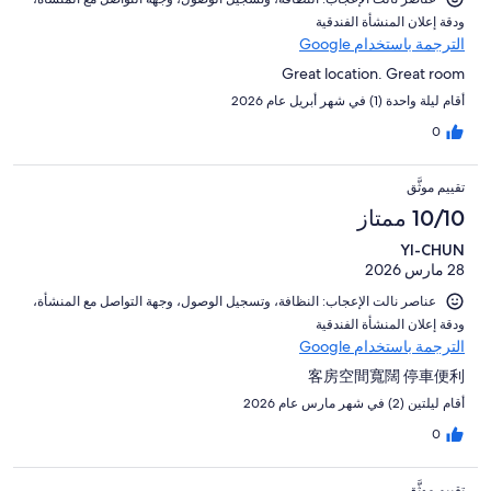
و⁦دقة إعلان المنشأة الفندقية⁩
الترجمة باستخدام Google
Great location. Great room
أقام ليلة واحدة (1) في شهر أبريل عام 2026
0
تقييم موثَّق
10/10 ممتاز
YI-CHUN
28 مارس 2026
عناصر نالت الإعجاب: ⁦النظافة⁩، و⁦تسجيل الوصول⁩، و⁦جهة التواصل مع المنشأة⁩،
و⁦دقة إعلان المنشأة الفندقية⁩
الترجمة باستخدام Google
客房空間寬闊 停車便利
أقام ليلتين (2) في شهر مارس عام 2026
0
تقييم موثَّق