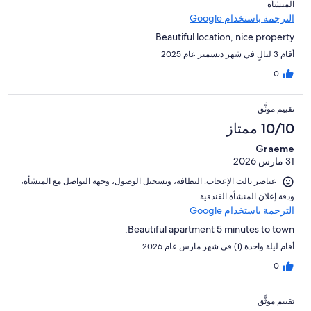
المنشأة⁩
الترجمة باستخدام Google
Beautiful location, nice property
أقام 3 ليالٍ في شهر ديسمبر عام 2025
0
تقييم موثَّق
10/10 ممتاز
Graeme
31 مارس 2026
عناصر نالت الإعجاب: ⁦النظافة⁩، و⁦تسجيل الوصول⁩، و⁦جهة التواصل مع المنشأة⁩،
و⁦دقة إعلان المنشأة الفندقية⁩
الترجمة باستخدام Google
Beautiful apartment 5 minutes to town.
أقام ليلة واحدة (1) في شهر مارس عام 2026
0
تقييم موثَّق