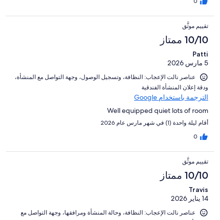
0
تقييم موثَّق
10/10 ممتاز
Patti
5 مارس 2026
عناصر نالت الإعجاب: ⁦النظافة⁩، و⁦تسجيل الوصول⁩، و⁦جهة التواصل مع المنشأة⁩،
و⁦دقة إعلان المنشأة الفندقية⁩
الترجمة باستخدام Google
Well equipped quiet lots of room
أقام ليلة واحدة (1) في شهر مارس عام 2026
0
تقييم موثَّق
10/10 ممتاز
Travis
14 يناير 2026
عناصر نالت الإعجاب: ⁦النظافة⁩، و⁦حالة المنشأة ومرافقها⁩، و⁦جهة التواصل مع