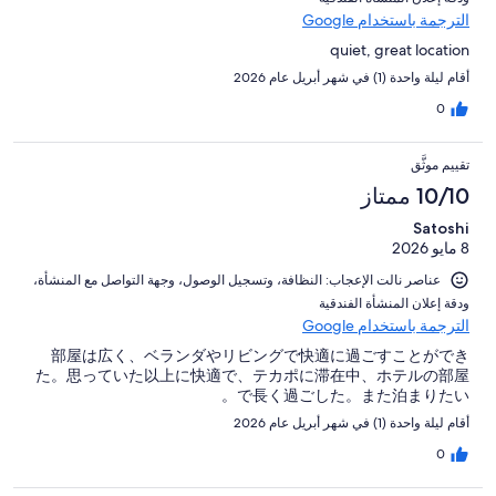
الترجمة باستخدام Google
quiet, great location
أقام ليلة واحدة (1) في شهر أبريل عام 2026
0
تقييم موثَّق
10/10 ممتاز
Satoshi
8 مايو 2026
عناصر نالت الإعجاب: ⁦النظافة⁩، و⁦تسجيل الوصول⁩، و⁦جهة التواصل مع المنشأة⁩،
و⁦دقة إعلان المنشأة الفندقية⁩
الترجمة باستخدام Google
部屋は広く、ベランダやリビングで快適に過ごすことができ
た。思っていた以上に快適で、テカポに滞在中、ホテルの部屋
で長く過ごした。また泊まりたい。
أقام ليلة واحدة (1) في شهر أبريل عام 2026
0