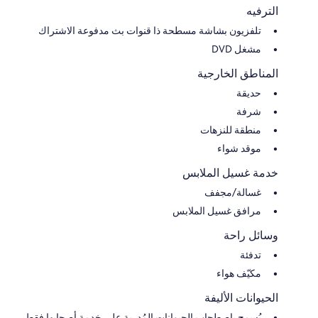
الترفيه
تلفزيون بشاشة مسطحة ذا قنوات بث مدفوعة الاشتراك
مشغل DVD
المناطق الخارجية
حديقة
شرفة
منطقة للنزهات
موقد شواء
خدمة غسيل الملابس
غسالة/مجفف
مرافق غسيل الملابس
وسائل راحة
تدفئة
مكيّف هواء
الحيوانات الأليفة
يُسمح باصطحاب الحيوانات المُدربة على خدمة أصحابها فقط