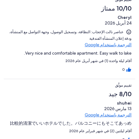
10/10 ممتاز
Cheryl
24 أبريل 2026
عناصر نالت الإعجاب: ⁦النظافة⁩، و⁦تسجيل الوصول⁩، و⁦جهة التواصل مع المنشأة⁩،
و⁦دقة إعلان المنشأة الفندقية⁩
الترجمة باستخدام Google
Very nice and comfortable apartment. Easy walk to lake.
أقام ليلة واحدة (1) في شهر أبريل عام 2026
0
تقييم موثَّق
8/10 جيد
shuhei
13 مارس 2026
الترجمة باستخدام Google
比較的清潔でいいホテルでした。バルコニーにもそこてあっめ
أقام ليلتين (2) في شهر فبراير عام 2026