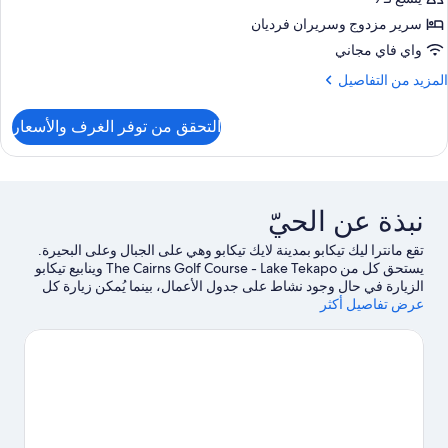
سرير مزدوج‫‬ وسريران فرديان
واي فاي مجاني
لمزيد
المزيد من التفاصيل
ن
لتفاصيل
التحقق من توفر الغرف والأسعار
ن
رفة
يلوكس
نبذة عن الحيّ
رف
وم
تقع مانترا ليك تيكابو بمدينة لايك تيكابو وهي على الجبال وعلى البحيرة.
يستحق كل من The Cairns Golf Course - Lake Tekapo وينابيع تيكابو
الزيارة في حال وجود نشاط على جدول الأعمال، بينما يُمكن زيارة كل
عرض تفاصيل أكثر
من بحيرة تيكابو وCowans Hill Walkway لمن يرغبون في الاستمتاع
بالجمال الطبيعي للمنطقة.لا تفوت زيارة كل من Dark Sky Project
ومرصد جبل جون أيضًا. اكتشف المغامرات المائية في المنطقة من خلال
ركوب قوارب التجديف وإمكانية صيد الأسماك في مكان قريب
القريبتين، أو استمتع بأنشطة الهواء الطلق الرائعة من خلال ركوب
الدراجات الجبلية ومضمار للمشي/ للدراجات.
تفضل بزيارة أدلتنا للسفر
إلى لايك تيكابو