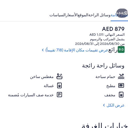
ابق
التالي
64+
نظرة عامة
وسائل الراحة
الموقع
الأسعار
السياسات
السعر
AED 879
الحالي
السعر النهائي: AED 1,011
هو
يشمل الضرائب والرسوم
AED
من 2026/08/30 إلى 2026/08/31
879
التقييمات
رائع
9.0
عرض تقييمات مكان الإقامة (718 تقييماً)
9.0 من 10
وسائل راحة رائجة
المنشأة من الخارج
حمام سباحة
مغطس ساخن
مطبخ
غسالة
مجفف
خدمة صف السيارات مُضمنة
عرض الكل
خيارات الغرفة