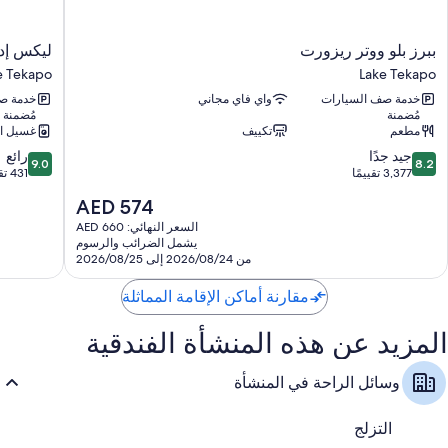
ببرز
ليكس
ببرز بلو ووتر ريزورت
ليكس إدج
بلو
إدج
e Tekapo
Lake Tekapo
ووتر
هوليداي
خدمة صف السيارات
واي فاي مجاني
خدمة ص
ريزورت
بارك
مُضمنة
مُضمنة
Lake
Lake
مطعم
تكييف
غسيل ا
Tekapo
Tekapo
9.0
8.2
جيد جدًا
رائع
9.0
8.2
من
من
3,377 تقييمًا
431 تقييمًا
10،
10،
السعر
AED 574
جيد
رائع،
الحالي
جدًا،
431
السعر النهائي: AED 660
هو
يشمل الضرائب والرسوم
3,377
تقييمًا
AED
من 2026/08/24 إلى 2026/08/25
تقييمًا
574
مقارنة أماكن الإقامة المماثلة
المزيد عن هذه المنشأة الفندقية
وسائل الراحة في المنشأة
التزلج