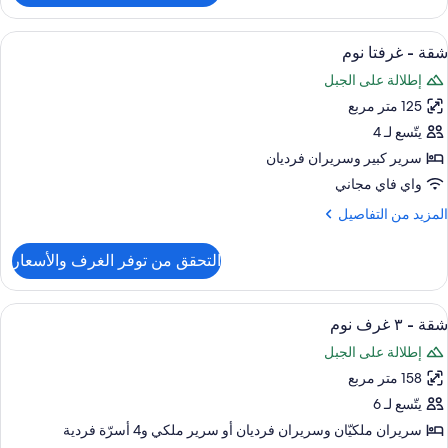
One
Bedroo
ستعراض
ملاءات من القطن المصري وأغطية فراش م
15
Apartmen
شقة - غرفتا نوم
ميع
إطلالة على الجبل
ور
125 متر مربع
قة
يتّسع لـ 4
رفتا
سرير كبير‫‬ وسريران فرديان
وم
واي فاي مجاني
لمزيد
المزيد من التفاصيل
ن
لتفاصيل
التحقق من توفر الغرف والأسعار
ن
قة
ستعراض
ملاءات من القطن المصري وأغطية فراش م
17
رفتا
شقة - ٣ غرف نوم
ميع
وم
إطلالة على الجبل
ور
158 متر مربع
قة
يتّسع لـ 6
سريران ملكيّان‫‬ وسريران فرديان‫‬ أو سرير ملكي‫‬ و4 أسرّة فردية