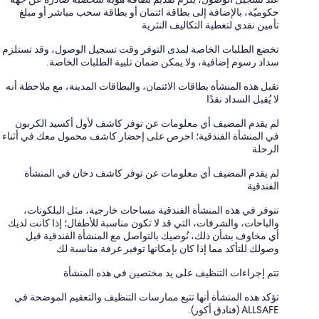
حكوميّة، بالإضافة إلى بطاقة ائتمان أو بطاقة سحب مباشر أو مبلغ
تأمين نقدي لتغطية التكاليف النثرية
تخضع الطلبات الخاصة لمدى التوفر وقت تسجيل الوصول، وقد تستلزم
سداد رسوم إضافية، ولا يمكن ضمان تلبية الطلبات الخاصة.
تقبل هذه المنشأة بطاقات الائتمان، والبطاقات المدينة، مع ملاحظة أنه
لا يُقبل السداد نقدًا
لم يقدم المضيف أي معلومات عن توفر كاشف لأول أكسيد الكربون
في المنشأة الفندقية؛ احرص على إحضار كاشف محمول معك في أثناء
الرحلة
لم يقدم المضيف أي معلومات عن توفر كاشف دخان في المنشأة
الفندقية
تتوفر في هذه المنشأة الفندقية مساحات خارجية، مثل البلكونات،
والباحات، والشرفات، التي قد لا تكون مناسبة للأطفال؛ إذا كانت لديك
أي مخاوف بشأن ذلك، نُوصيك بالتواصل مع المنشأة الفندقية قبل
وصولك للتأكد مما إذا كان بإمكانها توفير غرفة مناسبة لك
تتم إجراءات التنظيف على يد مختصين في هذه المنشأة
تؤكد هذه المنشأة أنها تتبع ممارسات التنظيف والتعقيم الموضحة في
ALLSAFE (فنادق أكور).