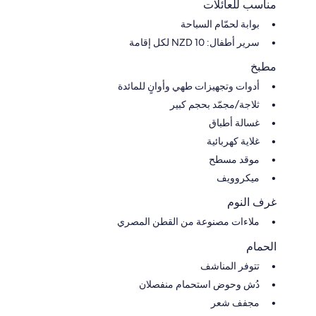
مناسب للعائلات
بوابة لحمّام السباحة
سرير أطفال: NZD 10 لكل إقامة
مطبخ
أدوات وتجهيزات طهي وأوانٍ للمائدة
ثلاجة/مجمّد بحجم كبير
غسالة أطباق
غلاية كهربائية
موقد مسطح
ميكروويف
غرف النوم
ملاءات مصنوعة من القطن المصري
الحمام
تتوفر المناشف
دُش وحوض استحمام منفصلان
مجفف شعر