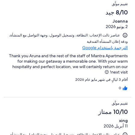
تقييم موثَّق
8/10 جيد
Joanna
2 يونيو 2026
عناصر نالت الإعجاب: ⁦النظافة⁩، و⁦تسجيل الوصول⁩، و⁦جهة التواصل مع المنشأة⁩،
و⁦دقة إعلان المنشأة الفندقية⁩
الترجمة باستخدام Google
Thank you Aruna and the rest of the staff of Mantra Apartments
for making our getaway a memorable one. With your warm
hospitality and perfect location, we will certainly return on our
next visit! 😊
أقام 3 ليالٍ في شهر مايو عام 2026
0
تقييم موثَّق
10/10 ممتاز
xing
11 أبريل 2026
عناصر نالت الإعجاب: ⁦النظافة⁩، و⁦تسجيل الوصول⁩، و⁦جهة التواصل مع المنشأة⁩،