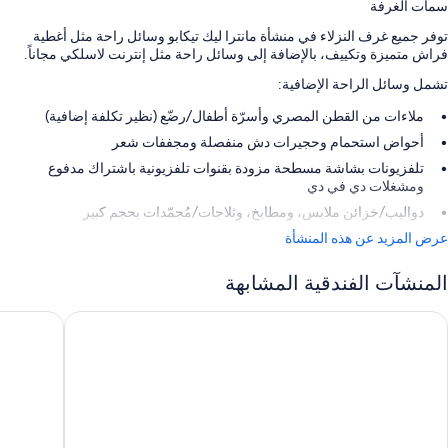
سمات الغرفة
توفر جميع غرف النزلاء في منشأة مانترا ليك تيكابو وسائل راحة مثل أغطية
فراش متميزة وتكييف، بالإضافة إلى وسائل راحة مثل إنترنت لاسلكي مجاناً.
تشمل وسائل الراحة الإضافية:
ملاءات من القطن المصري وأسرّة أطفال/رضّع (نظير تكلفة إضافية)
أحواض استحمام وحجيرات دش منفصلة ومجففات شعر
تلفزيونات بشاشة مسطحة مزودة بقنوات تلفزيونية باشتراك مدفوع
ومشغلات دي في دي
دواليب/خزائن ملابس، ومطابخ، وثلاجات/مُجمّدات بحجم كبير
عرض المزيد عن هذه المنشأة
المنشآت الفندقية المشابهة
برز بلو ووتر ريزورت
ليكس إدج 