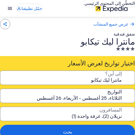
التخطّي إلى المحتوى الرئيسي
حمّل تطبيقنا
عرض جميع المنشآت
شقق فندقية
مانترا ليك تيكابو
نشأة
ندقية
صنفة
اختيار تواريخ لعرض الأسعار
ـ
إلى أين؟
4.
جوم
التواريخ
المسافرون
بحث