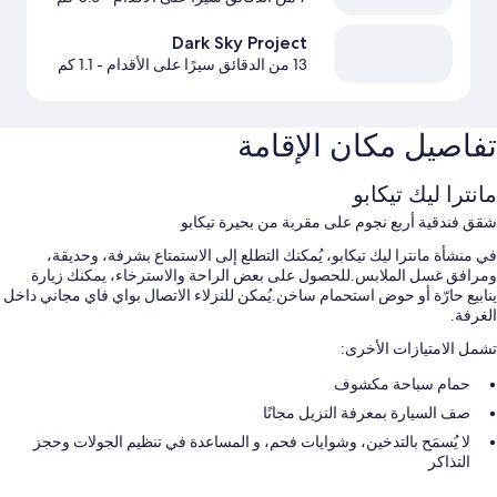
Dark Sky Project
13 من الدقائق سيرًا على الأقدام
- 1.1 كم
تفاصيل مكان الإقامة
مانترا ليك تيكابو
شقق فندقية أربع نجوم على مقربة من بحيرة تيكابو
في منشأة مانترا ليك تيكابو، يُمكنك التطلع إلى الاستمتاع بشرفة، وحديقة،
ومرافق غسل الملابس.للحصول على بعض الراحة والاسترخاء، يمكنك زيارة
ينابيع حارّة أو حوض استحمام ساخن.يُمكن للنزلاء الاتصال بواي فاي مجاني داخل
الغرفة.
تشمل الامتيازات الأخرى:
حمام سباحة مكشوف
صف السيارة بمعرفة النزيل مجانًا
لا يُسمَح بالتدخين، وشوايات فحم، و المساعدة في تنظيم الجولات وحجز
التذاكر