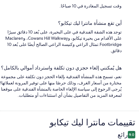
وقت تسجيل المغادرة في 10 صباحًا.
أين تقع منشأة مانترا ليك تيكابو؟
توجد هذه الشقة الفندقية في على البحيرة، على بُعد 10 دقائق سيرًا
على الأقدام من بحيرة تيكابو، وCowans Hill Walkway، وMaclaren
Footbridge.تمثال الراعي وكنيسة الراعي الصالح أيضًا على بُعد 10
دقائق.
هل يُمكنني إلغاء حجزي دون تكلفة واسترداد أموالي بالكامل؟
نعم، تسمح هذه المنشأة الفندقية بإلغاء الحجز دون تكلفة على مجموعة
مختارة من أسعار الغرف، وذلك حرصًا منها على توفير المرونة لعملائها!
يُرجى الرجوع إلى سياسة الإلغاء الخاصة بالمنشأة الفندقية على موقعنا
لمعرفة المزيد من التفاصيل بشأن أي استثناءات أو متطلبات.
التقييمات
تقييمات ⁦مانترا ليك تيكابو⁩
رائع
9.0