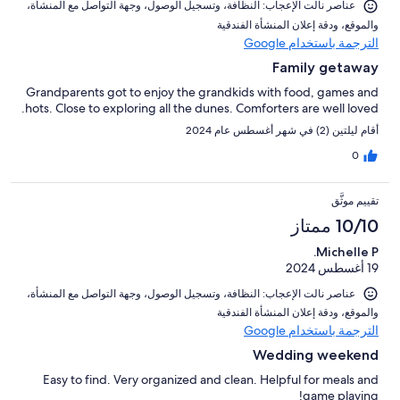
عناصر نالت الإعجاب: ⁦النظافة⁩، و⁦تسجيل الوصول⁩، و⁦جهة التواصل مع المنشأة⁩،
و⁦الموقع⁩، و⁦دقة إعلان المنشأة الفندقية⁩
الترجمة باستخدام Google
Family getaway
Grandparents got to enjoy the grandkids with food, games and
hots. Close to exploring all the dunes. Comforters are well loved.
أقام ليلتين (2) في شهر أغسطس عام 2024
0
تقييم موثَّق
10/10 ممتاز
Michelle P.
19 أغسطس 2024
عناصر نالت الإعجاب: ⁦النظافة⁩، و⁦تسجيل الوصول⁩، و⁦جهة التواصل مع المنشأة⁩،
و⁦الموقع⁩، و⁦دقة إعلان المنشأة الفندقية⁩
الترجمة باستخدام Google
Wedding weekend
Easy to find. Very organized and clean. Helpful for meals and
game playing!