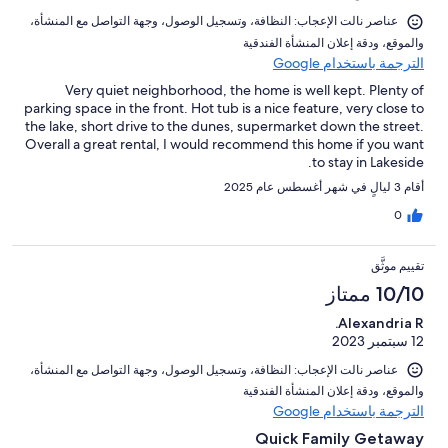
عناصر نالت الإعجاب: ⁦النظافة⁩، و⁦تسجيل الوصول⁩، و⁦جهة التواصل مع المنشأة⁩،
و⁦الموقع⁩، و⁦دقة إعلان المنشأة الفندقية⁩
الترجمة باستخدام Google
Very quiet neighborhood, the home is well kept. Plenty of
parking space in the front. Hot tub is a nice feature, very close to
the lake, short drive to the dunes, supermarket down the street.
Overall a great rental, I would recommend this home if you want
to stay in Lakeside.
أقام 3 ليالٍ في شهر أغسطس عام 2025
0
تقييم موثَّق
10/10 ممتاز
Alexandria R.
12 سبتمبر 2023
عناصر نالت الإعجاب: ⁦النظافة⁩، و⁦تسجيل الوصول⁩، و⁦جهة التواصل مع المنشأة⁩،
و⁦الموقع⁩، و⁦دقة إعلان المنشأة الفندقية⁩
الترجمة باستخدام Google
Quick Family Getaway