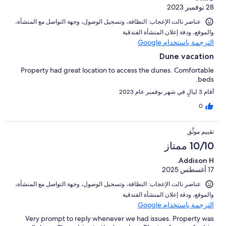
28 نوفمبر 2023
عناصر نالت الإعجاب: ⁦النظافة⁩، و⁦تسجيل الوصول⁩، و⁦جهة التواصل مع المنشأة⁩،
و⁦الموقع⁩، و⁦دقة إعلان المنشأة الفندقية⁩
الترجمة باستخدام Google
Dune vacation
Property had great location to access the dunes. Comfortable
beds.
أقام 3 ليالٍ في شهر نوفمبر عام 2023
0
تقييم موثَّق
10/10 ممتاز
Addison H.
17 أغسطس 2025
عناصر نالت الإعجاب: ⁦النظافة⁩، و⁦تسجيل الوصول⁩، و⁦جهة التواصل مع المنشأة⁩،
و⁦الموقع⁩، و⁦دقة إعلان المنشأة الفندقية⁩
الترجمة باستخدام Google
Very prompt to reply whenever we had issues. Property was