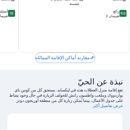
نير
نير
مُضمنة
ديونز
ديونيز
10.0
9.0
+
رائع
آند
استثن
10
9.0
من
من
أوشن!
تقييمان 2
آت!
تقييمان
10،
10،
eedsport
North
رائع،
استثنائي،
Bend
تقييمان
تقييمان
2
2
مقارنة أماكن الإقامة المماثلة
نبذة عن الحيّ
تقع إقامة منزل العطلات هذه في ليكسايد. يستحق كل من كوس باي
بواردووك وملعب واطسون رانش للجولف الزيارة في حال وجود نشاط
على جدول الأعمال، بينما يُمكن زيارة كل من منطقة أوريجون دونز
عرض تفاصيل أكثر
الوطنية للترفيه ومتنزه ويليام إم توجمان العام لمن يرغبون في الاستمتاع
بالجمال الطبيعي للمنطقة.لا تفوت زيارة كل من مركز أومبكوا
الاستكشافي وBooks by the Bay أيضًا.
تفضل بزيارة أدلتنا للسفر إلى
ليكسايد