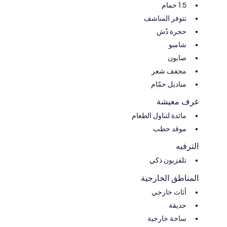
1.5 حمام
تتوفر المناشف
حجرة دُش
شامبو
صابون
مجفف شعر
مناديل حمّام
غرف معيشة
مائدة لتناول الطعام
موقد حطب
الترفيه
تلفزيون ذكي
المناطق الخارجية
أثاث خارجي
حديقة
ساحة خارجية