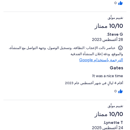
0
تقييم موثَّق
10/10 ممتاز
Steve G.
28 أغسطس 2023
عناصر نالت الإعجاب: ⁦النظافة⁩، و⁦تسجيل الوصول⁩، و⁦جهة التواصل مع المنشأة⁩،
و⁦الموقع⁩، و⁦دقة إعلان المنشأة الفندقية⁩
الترجمة باستخدام Google
Gates
It was a nice time
أقام 4 ليالٍ في شهر أغسطس عام 2023
0
تقييم موثَّق
10/10 ممتاز
Lynette T.
24 أغسطس 2025