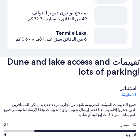
منتجع بوندون ديونز للغولف
49 من الدقائق بالسيارة
- 72.7 كم
Tenmile Lake
6 من الدقائق سيرًا على الأقدام
- 0.6 كم
تقييمات ⁦Dune and lake access and
lots of parking!⁩
التقييمات
استثنائي
31 تقييمًا
جميع التقييمات الموثّقة المعروضة ناتجة عن تجارب نزلاء حقيقية. يمكن للمسافرين
الذين حجزوا إقامتهم معنا فقط إرسال تقييم. نوثّق التقييمات وفقًا لإرشاداتنا وننشر جميع
التقييمات، سواء كانت إيجابية أم سلبية.
درجة
10 - ممتاز
24
التصنيف
درجة
8 - جيد
4
10