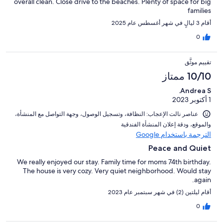
overall clean. Close drive to the beaches. Plenty of space for big
families
أقام 3 ليالٍ في شهر أغسطس عام 2025
0
تقييم موثَّق
10/10 ممتاز
Andrea S.
1 أكتوبر 2023
عناصر نالت الإعجاب: ⁦النظافة⁩، و⁦تسجيل الوصول⁩، و⁦جهة التواصل مع المنشأة⁩،
و⁦الموقع⁩، و⁦دقة إعلان المنشأة الفندقية⁩
الترجمة باستخدام Google
Peace and Quiet
We really enjoyed our stay. Family time for moms 74th birthday.
The house is very cozy. Very quiet neighborhood. Would stay
again.
أقام ليلتين (2) في شهر سبتمبر عام 2023
0