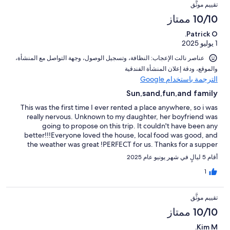
تقييم موثَّق
10/10 ممتاز
Patrick O.
1 يوليو 2025
عناصر نالت الإعجاب: ⁦النظافة⁩، و⁦تسجيل الوصول⁩، و⁦جهة التواصل مع المنشأة⁩،
و⁦الموقع⁩، و⁦دقة إعلان المنشأة الفندقية⁩
الترجمة باستخدام Google
Sun,sand,fun,and family
This was the first time I ever rented a place anywhere, so i was
really nervous. Unknown to my daughter, her boyfriend was
going to propose on this trip. It couldn't have been any
better!!!Everyone loved the house, local food was good, and
the weather was great !PERFECT for us. Thanks for a supper
stay,and will be staying there again.Ps she said yes
أقام 5 ليالٍ في شهر يونيو عام 2025
1
تقييم موثَّق
10/10 ممتاز
Kim M.