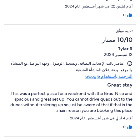
أقام ليلتين (2) في شهر أغسطس عام 2024
0
تقييم موثَّق
10/10 ممتاز
Tyler R.
12 سبتمبر 2024
عناصر نالت الإعجاب: ⁦النظافة⁩، و⁦تسجيل الوصول⁩، و⁦جهة التواصل مع المنشأة⁩،
و⁦الموقع⁩، و⁦دقة إعلان المنشأة الفندقية⁩
الترجمة باستخدام Google
Great stay
This was a perfect place for a weekend with the Bros. Nice and
spacious and great set up. You cannot drive quads out to the
dunes without trailering up so just be aware of that if that is the
main reason you are booking this place.
أقام 4 ليالٍ في شهر أغسطس عام 2024
0