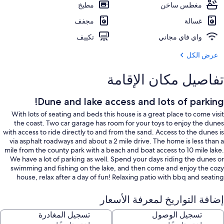
مغطس ساخن
مطبخ
غسالة
مجفف
واي فاي مجاني
تكييف
عرض الكل
تفاصيل مكان الإقامة
Dune and lake access and lots of parking!
With lots of seating and beds this house is a great place to come visit
the coast. Two car garage has room for your toys to enjoy the dunes
with access to ride directly to and from the sand. Access to the dunes is
via asphalt roadways and about a 2 mile drive. The home is less than a
mile from the county park with a beach and boat access to 10 mile lake.
We have a lot of parking as well. Spend your days riding the dunes or
swimming and fishing on the lake, and then come and enjoy the cozy
house, relax after a day of fun! Relaxing patio with bbq and seating
outdoors.
إضافة التواريخ لمعرفة الأسعار
تسجيل الوصول
تسجيل المغادرة