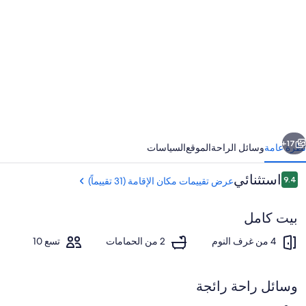
ور
Dun
an
lak
acces
an
lot
ابق
التالي
o
17+
نظرة عامة
وسائل الراحة
الموقع
السياسات
parking
التقييمات
استثنائي
9.4
عرض تقييمات مكان الإقامة (31 تقييماً)
9.4 من 10
بيت كامل
4 من غرف النوم
2 من الحمامات
تسع 10
وسائل راحة رائجة
تلفزيون ذكي