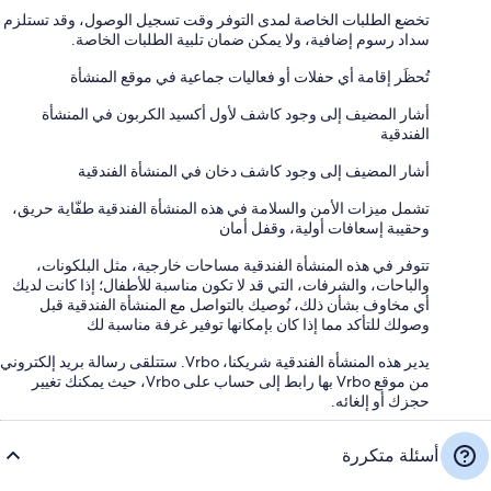
تخضع الطلبات الخاصة لمدى التوفر وقت تسجيل الوصول، وقد تستلزم
سداد رسوم إضافية، ولا يمكن ضمان تلبية الطلبات الخاصة.
تُحظَر إقامة أي حفلات أو فعاليات جماعية في موقع المنشأة
أشار المضيف إلى وجود كاشف لأول أكسيد الكربون في المنشأة
الفندقية
أشار المضيف إلى وجود كاشف دخان في المنشأة الفندقية
تشمل ميزات الأمن والسلامة في هذه المنشأة الفندقية طفّاية حريق،
وحقيبة إسعافات أولية، وقفل أمان
تتوفر في هذه المنشأة الفندقية مساحات خارجية، مثل البلكونات،
والباحات، والشرفات، التي قد لا تكون مناسبة للأطفال؛ إذا كانت لديك
أي مخاوف بشأن ذلك، نُوصيك بالتواصل مع المنشأة الفندقية قبل
وصولك للتأكد مما إذا كان بإمكانها توفير غرفة مناسبة لك
يدير هذه المنشأة الفندقية شريكنا، Vrbo. ستتلقى رسالة بريد إلكتروني
من موقع Vrbo بها رابط إلى حساب على Vrbo، حيث يمكنك تغيير
حجزك أو إلغائه.
أسئلة متكررة