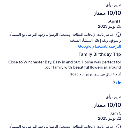
تقييم موثَّق
10/10 ممتاز
April F.
26 يوليو 2023
عناصر نالت الإعجاب: ⁦النظافة⁩، و⁦تسجيل الوصول⁩، و⁦جهة التواصل مع المنشأة⁩،
و⁦الموقع⁩، و⁦دقة إعلان المنشأة الفندقية⁩
الترجمة باستخدام Google
Family Birthday Trip
Close to Winchester Bay. Easy in and out. House was perfect for
our family with beautiful flowers all around.
أقام 4 ليالٍ في شهر يوليو عام 2023
0
تقييم موثَّق
10/10 ممتاز
Kim C.
22 يونيو 2025
عناصر نالت الإعجاب: ⁦النظافة⁩، و⁦تسجيل الوصول⁩، و⁦جهة التواصل مع المنشأة⁩،