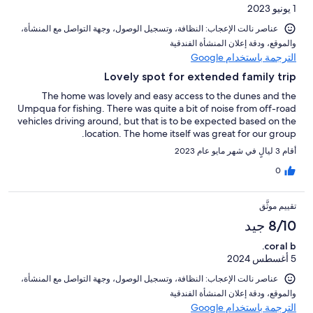
1 يونيو 2023
عناصر نالت الإعجاب: ⁦النظافة⁩، و⁦تسجيل الوصول⁩، و⁦جهة التواصل مع المنشأة⁩،
و⁦الموقع⁩، و⁦دقة إعلان المنشأة الفندقية⁩
الترجمة باستخدام Google
Lovely spot for extended family trip
The home was lovely and easy access to the dunes and the
Umpqua for fishing. There was quite a bit of noise from off-road
vehicles driving around, but that is to be expected based on the
location. The home itself was great for our group.
أقام 3 ليالٍ في شهر مايو عام 2023
0
تقييم موثَّق
8/10 جيد
coral b.
5 أغسطس 2024
عناصر نالت الإعجاب: ⁦النظافة⁩، و⁦تسجيل الوصول⁩، و⁦جهة التواصل مع المنشأة⁩،
و⁦الموقع⁩، و⁦دقة إعلان المنشأة الفندقية⁩
الترجمة باستخدام Google