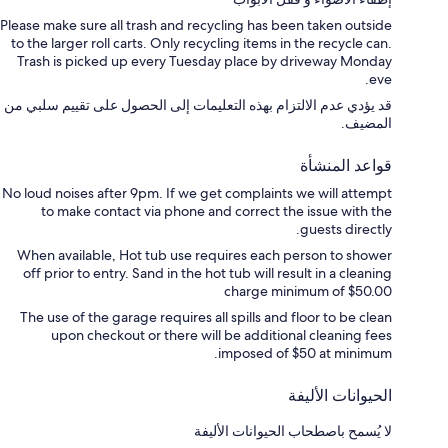
Please make sure all trash and recycling has been taken outside
to the larger roll carts. Only recycling items in the recycle can.
Trash is picked up every Tuesday place by driveway Monday
eve.
قد يؤدي عدم الالتزام بهذه التعليمات إلى الحصول على تقييم سلبي من
المضيف.
قواعد المنشأة
No loud noises after 9pm. If we get complaints we will attempt
to make contact via phone and correct the issue with the
guests directly.
When available, Hot tub use requires each person to shower
off prior to entry. Sand in the hot tub will result in a cleaning
charge minimum of $50.00
The use of the garage requires all spills and floor to be clean
upon checkout or there will be additional cleaning fees
imposed of $50 at minimum.
الحيوانات الأليفة
لا يُسمح باصطحاب الحيوانات الأليفة