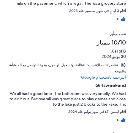
mile on the pavement, which is legal. Theres a grocery store
really close and a great restaurant/lounge on the lake just
أقام 3 ليالٍ في شهر سبتمبر عام 2023
around the corner. Overall we would definitely stay here again!
0
تقييم موثَّق
10/10 ممتاز
Carol B.
30 يوليو 2024
عناصر نالت الإعجاب: ⁦النظافة⁩، و⁦تسجيل الوصول⁩، و⁦جهة التواصل مع المنشأة⁩،
و⁦الموقع⁩
الترجمة باستخدام Google
Girlsweekend
We all had a good time , the bathroom was very smelly. We had
to air it out. But overall was great place to play games and close
to the lake just 2 blocks to the kake. Thx
أقام ليلتين (2) في شهر يوليو عام 2024
0