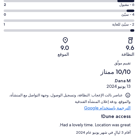
التصنيف
-
درجة
6 - مقبول
2
8
ممتاز.
التصنيف
-
درجة
4 - سيّئ
0
24
6
جيد.
التصنيف
من
-
درجة
2 - سيّئ للغاية
1
4
4
أصل
مقبول.
التصنيف
من
-
31
2
2
أصل
سيّئ.
من
من
-
31
9.0
9.6
0
تقييمات
أصل
سيّئ
من
من
النظافة
الموقع
النزلاء
31
للغاية.
تقييمات
التقييمات
أصل
من
1
تقييم موثَّق
النزلاء
31
تقييمات
من
10/10 ممتاز
من
النزلاء
أصل
تقييمات
Dana M.
31
النزلاء
13 يونيو 2024
من
تقييمات
عناصر نالت الإعجاب: ⁦النظافة⁩، و⁦تسجيل الوصول⁩، و⁦جهة التواصل مع المنشأة⁩،
النزلاء
و⁦الموقع⁩، و⁦دقة إعلان المنشأة الفندقية⁩
الترجمة باستخدام Google
Dune access!
Had a lovely time. Location was great.
أقام 3 ليالٍ في شهر يونيو عام 2024