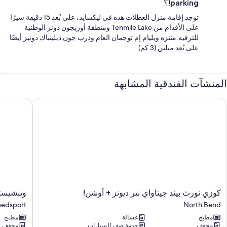
parking!؟
توجد إقامة منزل العطلات هذه في ليكسايد، على بُعد 15 دقيقة سيرًا
على الأقدام من Tenmile Lake ومنطقة أوريجون دونز الوطنية
للترفيه.متنزه ويليام إم توجمان العام ودرب جون ديلينباك دونيز أيضًا
على بُعد ميلين (3 كم).
المنشآت الفندقية المشابهة
وزي نورث بيند جيتاواي نير ديونز + أوشن!
وينشيستر ب
كوزي
وينشيستر
كوزي نورث بيند جيتاواي نير ديونز + أوشن!
وينشيستر
نورث
باي
eedsport
North Bend
بيند
فاكيشن
مطبخ
غسالة
مطبخ
جيتاواي
رينتال
مجفف
خدمة صف السيارات
مجفف