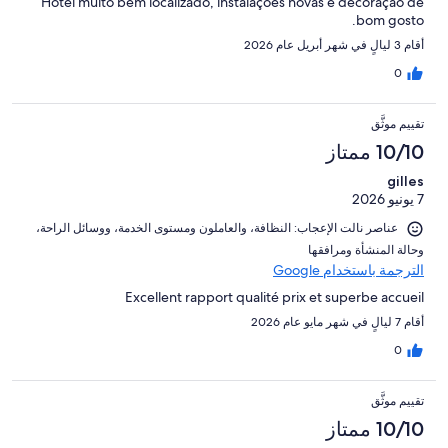
Hotel muito bem localizado, instalações novas e decoração de
bom gosto.
أقام 3 ليالٍ في شهر أبريل عام 2026
0
تقييم موثَّق
10/10 ممتاز
gilles
7 يونيو 2026
عناصر نالت الإعجاب: ⁦النظافة⁩، و⁦العاملون ومستوى الخدمة⁩، و⁦وسائل الراحة⁩،
و⁦حالة المنشأة ومرافقها⁩
الترجمة باستخدام Google
Excellent rapport qualité prix et superbe accueil
أقام 7 ليالٍ في شهر مايو عام 2026
0
تقييم موثَّق
10/10 ممتاز