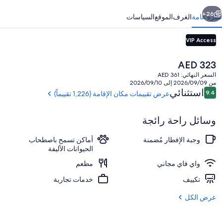
ابق
التالي
26+
نظرة عامة
الغرف
الموقع
السياسات
VIP Access
السعر
AED 323
الحالي
السعر النهائي: AED 361
هو
من 2026/09/09 إلى 2026/09/10
AED
التقييمات
استثنائي
9.4
عرض تقييمات مكان الإقامة (1,226 تقييماً)
9.4 من 10
323
وسائل راحة رائجة
واجهة المنشأة
وجبة الإفطار مُضمنة
أماكن تسمح باصطحاب
الحيوانات الأليفة
واي فاي مجاني
مطعم
تكييف
خدمات تجارية
عرض الكل