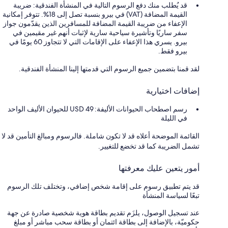
قد يُطلب منك دفع الرسوم التالية في المنشأة الفندقية: ضريبة
القيمة المضافة (VAT) في بيرو بنسبة تصل إلى 18%. تتوفر إمكانية
الإعفاء من ضريبة القيمة المضافة للمسافرين الذين يقدّمون جواز
سفر ساريًا وتأشيرة سياحية سارية لإثبات أنهم غير مقيمين في
بيرو. يسري هذا الإعفاء على الإقامات التي لا تتجاوز 60 يومًا في
بيرو فقط.
لقد قمنا بتضمين جميع الرسوم التي قدمتها إلينا المنشأة الفندقية.
إضافات اختيارية
رسم اصطحاب الحيوانات الأليفة: 49 USD للحيوان الأليف الواحد
في الليلة
القائمة الموضحة أعلاه قد لا تكون شاملة. فالرسوم ومبالغ التأمين قد لا
تشمل الضريبة كما قد تخضع للتغيير.
أمور يتعين عليك معرفتها
قد يتم تطبيق رسوم على إقامة شخص إضافي، وتختلف تلك الرسوم
تبعًا لسياسة المنشأة
عند تسجيل الوصول، يلزَم تقديم بطاقة هوية شخصية صادرة عن جهة
حكوميّة، بالإضافة إلى بطاقة ائتمان أو بطاقة سحب مباشر أو مبلغ