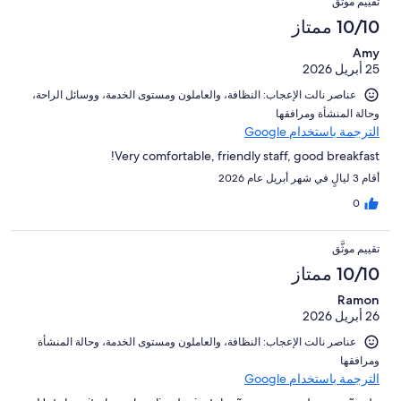
تقييم موثَّق
10/10 ممتاز
Amy
25 أبريل 2026
عناصر نالت الإعجاب: ⁦النظافة⁩، و⁦العاملون ومستوى الخدمة⁩، و⁦وسائل الراحة⁩،
و⁦حالة المنشأة ومرافقها⁩
الترجمة باستخدام Google
Very comfortable, friendly staff, good breakfast!
أقام 3 ليالٍ في شهر أبريل عام 2026
0
تقييم موثَّق
10/10 ممتاز
Ramon
26 أبريل 2026
عناصر نالت الإعجاب: ⁦النظافة⁩، و⁦العاملون ومستوى الخدمة⁩، و⁦حالة المنشأة
ومرافقها⁩
الترجمة باستخدام Google