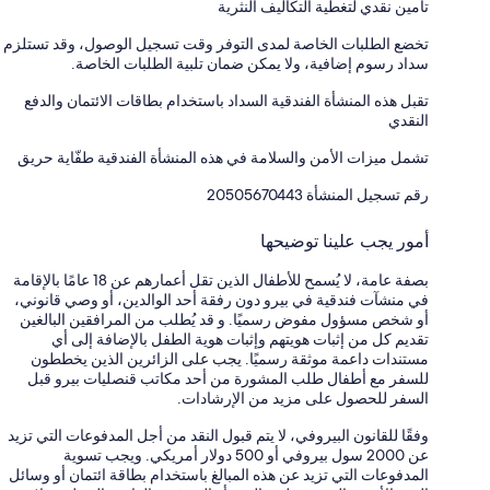
تأمين نقدي لتغطية التكاليف النثرية
تخضع الطلبات الخاصة لمدى التوفر وقت تسجيل الوصول، وقد تستلزم
سداد رسوم إضافية، ولا يمكن ضمان تلبية الطلبات الخاصة.
تقبل هذه المنشأة الفندقية السداد باستخدام بطاقات الائتمان والدفع
النقدي
تشمل ميزات الأمن والسلامة في هذه المنشأة الفندقية طفّاية حريق
رقم تسجيل المنشأة ⁦20505670443⁩
أمور يجب علينا توضيحها
بصفة عامة، لا يُسمح للأطفال الذين تقل أعمارهم عن 18 عامًا بالإقامة
في منشآت فندقية في بيرو دون رفقة أحد الوالدين، أو وصي قانوني،
أو شخص مسؤول مفوض رسميًا. و قد يُطلب من المرافقين البالغين
تقديم كل من إثبات هويتهم وإثبات هوية الطفل بالإضافة إلى أي
مستندات داعمة موثقة رسميًا. يجب على الزائرين الذين يخططون
للسفر مع أطفال طلب المشورة من أحد مكاتب قنصليات بيرو قبل
السفر للحصول على مزيد من الإرشادات.
وفقًا للقانون البيروفي، لا يتم قبول النقد من أجل المدفوعات التي تزيد
عن 2000 سول بيروفي أو 500 دولار أمريكي. ويجب تسوية
المدفوعات التي تزيد عن هذه المبالغ باستخدام بطاقة ائتمان أو وسائل