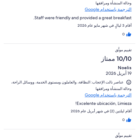
و⁦حالة المنشأة ومرافقها⁩
الترجمة باستخدام Google
Staff were friendly and provided a great breakfast.
أقام 3 ليالٍ في شهر مايو عام 2026
0
تقييم موثَّق
10/10 ممتاز
Noelis
19 أبريل 2026
عناصر نالت الإعجاب: ⁦النظافة⁩، و⁦العاملون ومستوى الخدمة⁩، و⁦وسائل الراحة⁩،
و⁦حالة المنشأة ومرافقها⁩
الترجمة باستخدام Google
Excelente ubicación, Limieza!
أقام ليلتين (2) في شهر أبريل عام 2026
0
تقييم موثَّق