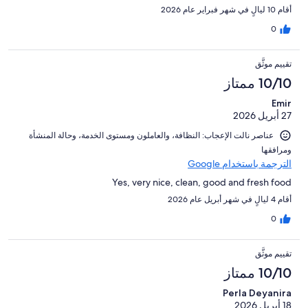
أقام 10 ليالٍ في شهر فبراير عام 2026
0
تقييم موثَّق
10/10 ممتاز
Emir
27 أبريل 2026
عناصر نالت الإعجاب: ⁦النظافة⁩، و⁦العاملون ومستوى الخدمة⁩، و⁦حالة المنشأة
ومرافقها⁩
الترجمة باستخدام Google
Yes, very nice, clean, good and fresh food
أقام 4 ليالٍ في شهر أبريل عام 2026
0
تقييم موثَّق
10/10 ممتاز
Perla Deyanira
18 أبريل 2026