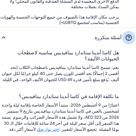
الدفع الأخرى المعتمدة لدى المنشأة الفندقية والقانون المحلي؛ ولا
يمكن السداد بعملات مختلفة.
يرحب مكان الإقامة هذا بالضيوف من جميع التوجهات الجنسية والهويات
الجنسية (مناسب لمجتمع LGBTQ+)
أسئلة متكررة
هل كاسا أندينا ستاندارد بينافيديس مناسبة لاصطحاب
الحيوانات الأليفة؟
نعم، تسمح كاسا أندينا ستاندارد بينافيديس باصطحاب الكلاب (بحد
أقصى 2 إجمالًا) بحد أقصى للوزن يصل حتى 40 كيلو جرامًا لكل حيوان
أليف. يُدفع مبلغ تأمين قدره USD 49 للحيوان الأليف الواحد، في الليلة.
ما تكلفة الإقامة في كاسا أندينا ستاندارد بينافيديس؟
اعتبارًا من 9 أغسطس 2026، ستبدأ الأسعار الخاصة بإقامة ليلة واحدة
لشخصين بالغين في كاسا أندينا ستاندارد بينافيديس بتاريخ 9 سبتمبر
2026 من AED 323، ولا تشمل هذه الأسعار الضرائب والرسوم. يستند
هذا السعر إلى أقل سعر لليلة في آخر 24 ساعة للإقامات خلال الـ 30
يومًا المقبلة. تخضع الأسعار للتغيير.
اختر تواريخك
لأسعار أكثر دقة.