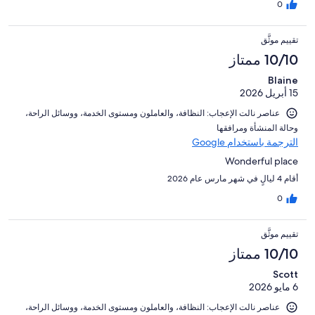
0
تقييم موثَّق
10/10 ممتاز
Blaine
15 أبريل 2026
عناصر نالت الإعجاب: ⁦النظافة⁩، و⁦العاملون ومستوى الخدمة⁩، و⁦وسائل الراحة⁩،
و⁦حالة المنشأة ومرافقها⁩
الترجمة باستخدام Google
Wonderful place
أقام 4 ليالٍ في شهر مارس عام 2026
0
تقييم موثَّق
10/10 ممتاز
Scott
6 مايو 2026
عناصر نالت الإعجاب: ⁦النظافة⁩، و⁦العاملون ومستوى الخدمة⁩، و⁦وسائل الراحة⁩،