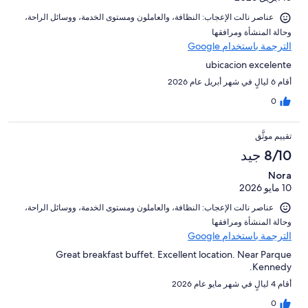
عناصر نالت الإعجاب: ⁦النظافة⁩، و⁦العاملون ومستوى الخدمة⁩، و⁦وسائل الراحة⁩،
و⁦حالة المنشأة ومرافقها⁩
الترجمة باستخدام Google
ubicacion excelente
أقام 6 ليالٍ في شهر أبريل عام 2026
0
تقييم موثَّق
8/10 جيد
Nora
10 مايو 2026
عناصر نالت الإعجاب: ⁦النظافة⁩، و⁦العاملون ومستوى الخدمة⁩، و⁦وسائل الراحة⁩،
و⁦حالة المنشأة ومرافقها⁩
الترجمة باستخدام Google
Great breakfast buffet. Excellent location. Near Parque
Kennedy.
أقام 4 ليالٍ في شهر مايو عام 2026
0