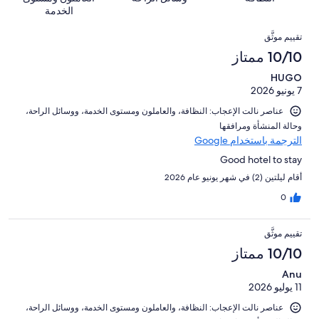
النزلاء
1226
للغاية.
تقييمات
أصل
الخدمة
من
14
النزلاء
1226
التقييمات
تقييمات
من
تقييم موثَّق
من
النزلاء
أصل
10/10 ممتاز
تقييمات
1226
النزلاء
HUGO
من
7 يونيو 2026
تقييمات
النزلاء
عناصر نالت الإعجاب: ⁦النظافة⁩، و⁦العاملون ومستوى الخدمة⁩، و⁦وسائل الراحة⁩،
و⁦حالة المنشأة ومرافقها⁩
الترجمة باستخدام Google
Good hotel to stay
أقام ليلتين (2) في شهر يونيو عام 2026
0
تقييم موثَّق
10/10 ممتاز
Anu
11 يوليو 2026
عناصر نالت الإعجاب: ⁦النظافة⁩، و⁦العاملون ومستوى الخدمة⁩، و⁦وسائل الراحة⁩،