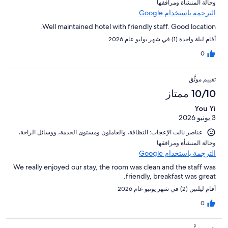
و⁦حالة المنشأة ومرافقها⁩
الترجمة باستخدام Google
Well maintained hotel with friendly staff. Good location.
أقام ليلة واحدة (1) في شهر يوليو عام 2026
0
تقييم موثَّق
10/10 ممتاز
You Yi
3 يونيو 2026
عناصر نالت الإعجاب: ⁦النظافة⁩، و⁦العاملون ومستوى الخدمة⁩، و⁦وسائل الراحة⁩،
و⁦حالة المنشأة ومرافقها⁩
الترجمة باستخدام Google
We really enjoyed our stay, the room was clean and the staff was
friendly, breakfast was great.
أقام ليلتين (2) في شهر يونيو عام 2026
0