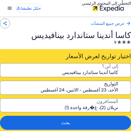
التخطّي إلى المحتوى الرئيسي
حمّل تطبيقنا
عرض جميع المنشآت
كاسا أندينا ستاندارد بينافيديس
نشأة
ندقية
صنفة
اختيار تواريخ لعرض الأسعار
ـ
إلى أين؟
3.
جمة
التواريخ
المسافرون
بحث