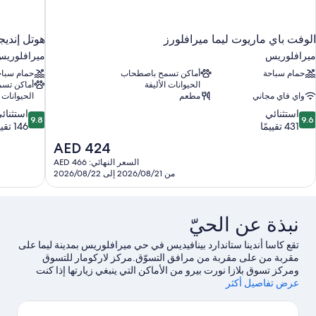
الوفت باي ماريوت ليما ميرافلورز
هوتل إنديج
ميرافلوريس
ميرافلوري
حمام سباحة
أماكن تسمح باصطحاب
حمام سباح
الحيوانات الأليفة
أماكن تس
واي فاي مجاني
مطعم
الحيوانات ا
9.8
9.
استثنائي
استثنائ
9.8
9.6
ن
من
431 تقييمًا
146 تقييمًا
10،
10،
السعر
AED 424
ستثنائي،
استثنائي،
الحالي
السعر النهائي: AED 466
146
43
هو
من 2026/08/21 إلى 2026/08/22
قييمًا
تقييمًا
AED
424
نبذة عن الحيّ
تقع كاسا أندينا ستاندارد بينافيديس في حي ميرافلوريس بمدينة ليما على
مقربة من ‏على مقربة من مرافق التسوّق.مركز لاركومار للتسوق
ومركز تسوق بلازا نورت بيرو من الأماكن التي ينبغي زيارتها إذا كنت
عرض تفاصيل أكثر
تنوي التسوق، بينما يُمكن زيارة متنزه ميرافلوريس المركزي لاستكشاف
الأماكن الجملية في المنطقة.هل تطلع إلى الاستمتاع بحضور حدث أو
مباراة في أثناء تواجدك في المدينة؟ احظ بمشاهدة ما يُحدث في الاستاد