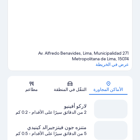
الوطني أو Athletic Stadium of the National Sports Village.
تفضل
بزيارة أدلتنا للسفر إلى ليما
271 Av. Alfredo Benavides, Lima, Municipalidad
Metropolitana de Lima, 15074
عرض في الخريطة
الخريطة
الأماكن المجاورة
التنقّل في المنطقة
مطاعم
لاركو أفينيو
2 من الدقائق سيرًا على الأقدام
- 0.2 كم
متنزه جون فيتزجيرالد كينيدي
5 من الدقائق سيرًا على الأقدام
- 0.5 كم