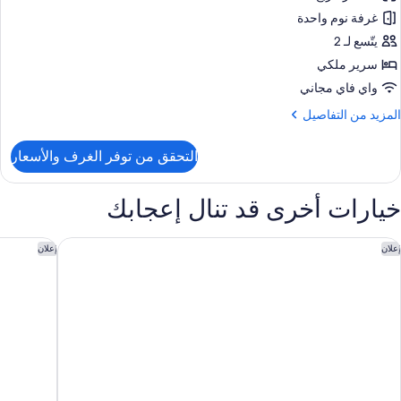
ور
نفصلان
غرفة نوم واحدة
رفة
وبيريور
يتّسع لـ 2
سرير ملكي
رير
واي فاي مجاني
لكي
لمزيد
المزيد من التفاصيل
ن
جهيزات
لتفاصيل
التحقق من توفر الغرف والأسعار
ن
ذوي
رفة
لاحتياجات
وبيريور
خيارات أخرى قد تنال إعجابك
لخاصة
رير
لكي
لوفت باي ماريوت ليما ميرافلورز
هوتل إنديج
إعلان
إعلان
جهيزات
ذوي
لاحتياجات
لخاصة