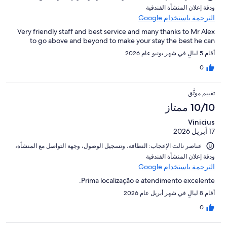
و⁦دقة إعلان المنشأة الفندقية⁩
الترجمة باستخدام Google
Very friendly staff and best service and many thanks to Mr Alex
to go above and beyond to make your stay the best he can
أقام 5 ليالٍ في شهر يونيو عام 2026
0
تقييم موثَّق
10/10 ممتاز
Vinicius
17 أبريل 2026
عناصر نالت الإعجاب: ⁦النظافة⁩، و⁦تسجيل الوصول⁩، و⁦جهة التواصل مع المنشأة⁩،
و⁦دقة إعلان المنشأة الفندقية⁩
الترجمة باستخدام Google
Prima localização e atendimento excelente.
أقام 8 ليالٍ في شهر أبريل عام 2026
0