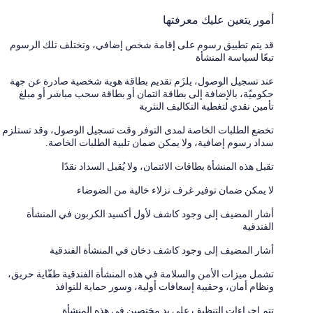
أمور يتعين عليك معرفتها
قد يتم تطبيق رسوم على إقامة شخص إضافي، وتختلف تلك الرسوم
تبعًا لسياسة المنشأة
عند تسجيل الوصول، يلزَم تقديم بطاقة هوية شخصية صادرة عن جهة
حكوميّة، بالإضافة إلى بطاقة ائتمان أو بطاقة سحب مباشر أو مبلغ
تأمين نقدي لتغطية التكاليف النثرية
تخضع الطلبات الخاصة لمدى التوفر وقت تسجيل الوصول، وقد تستلزم
سداد رسوم إضافية، ولا يمكن ضمان تلبية الطلبات الخاصة.
تقبل هذه المنشأة بطاقات الائتمان، ولا يُقبل السداد نقدًا
لا يمكن ضمان توفير غرف نزلاء خالية من الضوضاء
أشار المضيف إلى وجود كاشف لأول أكسيد الكربون في المنشأة
الفندقية
أشار المضيف إلى وجود كاشف دخان في المنشأة الفندقية
تشمل ميزات الأمن والسلامة في هذه المنشأة الفندقية طفّاية حريق،
ونظام أمان، وحقيبة إسعافات أولية، وسور حماية للنوافذ
تتم إجراءات التنظيف على يد مختصين في هذه المنشأة