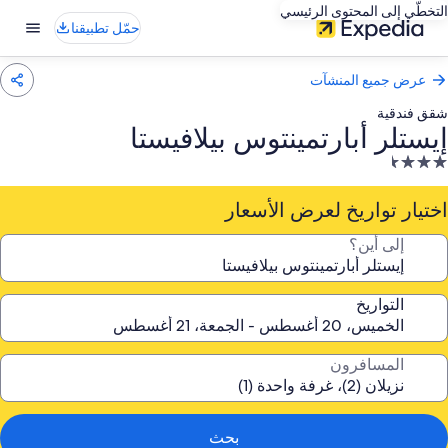
التخطّي إلى المحتوى الرئيسي
حمّل تطبيقنا
عرض جميع المنشآت
شقق فندقية
إيستلر أبارتمينتوس بيلافيستا
نشأة
ندقية
صنفة
اختيار تواريخ لعرض الأسعار
ـ
إلى أين؟
3.
جمة
التواريخ
المسافرون
بحث