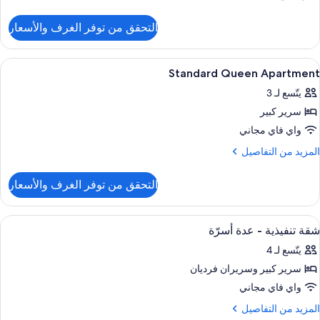
ريران
ن
لتفاصيل
رديان
التحقق من توفر الغرف والأسعار
ن
نفصلان
قة
وبيريور
ستعراض
ألحفة محشوة بالريش وميني بار وخزنة داخ
10
Standard Queen Apartment
ميع
ريران
يتّسع لـ 3
ور
رديان
نفصلان
سرير كبير
Standar
Quee
واي فاي مجاني
Apartmen
لمزيد
المزيد من التفاصيل
ن
لتفاصيل
التحقق من توفر الغرف والأسعار
ن
Standar
Quee
ستعراض
ألحفة محشوة بالريش وميني بار وخزنة داخ
7
Apartmen
شقة تنفيذية - عدة أسرّة
ميع
يتّسع لـ 4
ور
سرير كبير‫‬ وسريران فرديان
قة
نفيذية
واي فاي مجاني
لمزيد
المزيد من التفاصيل