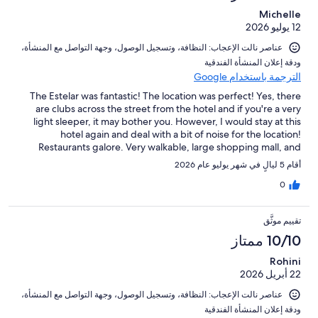
Michelle
12 يوليو 2026
عناصر نالت الإعجاب: ⁦النظافة⁩، و⁦تسجيل الوصول⁩، و⁦جهة التواصل مع المنشأة⁩،
و⁦دقة إعلان المنشأة الفندقية⁩
الترجمة باستخدام Google
The Estelar was fantastic! The location was perfect! Yes, there
are clubs across the street from the hotel and if you're a very
light sleeper, it may bother you. However, I would stay at this
hotel again and deal with a bit of noise for the location!
Restaurants galore. Very walkable, large shopping mall, and
quite vibrant. The breakfast was plentiful and the staff were
أقام 5 ليالٍ في شهر يوليو عام 2026
very kind and accommodating. And the gym was clean, fresh,
modern, and had EVERYTHING you need to remain active on
0
vacation. Trainers were also available if needed. Thank you,
Estelar!
تقييم موثَّق
10/10 ممتاز
Rohini
22 أبريل 2026
عناصر نالت الإعجاب: ⁦النظافة⁩، و⁦تسجيل الوصول⁩، و⁦جهة التواصل مع المنشأة⁩،
و⁦دقة إعلان المنشأة الفندقية⁩