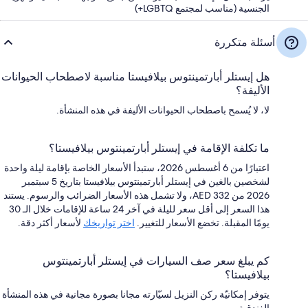
الجنسية (مناسب لمجتمع LGBTQ+)
أسئلة متكررة
هل إيستلر أبارتمينتوس بيلافيستا مناسبة لاصطحاب الحيوانات
الأليفة؟
لا، لا يُسمح باصطحاب الحيوانات الأليفة في هذه المنشأة.
ما تكلفة الإقامة في إيستلر أبارتمينتوس بيلافيستا؟
اعتبارًا من 6 أغسطس 2026، ستبدأ الأسعار الخاصة بإقامة ليلة واحدة
لشخصين بالغين في إيستلر أبارتمينتوس بيلافيستا بتاريخ 5 سبتمبر
2026 من AED 332، ولا تشمل هذه الأسعار الضرائب والرسوم. يستند
هذا السعر إلى أقل سعر لليلة في آخر 24 ساعة للإقامات خلال الـ 30
يومًا المقبلة. تخضع الأسعار للتغيير.
اختر تواريخك
لأسعار أكثر دقة.
كم يبلغ سعر صف السيارات في إيستلر أبارتمينتوس
بيلافيستا؟
يتوفر إمكانيّة ركن النزيل لسيّارته مجانا بصورة مجانية في هذه المنشأة
الفندقية.