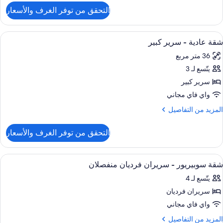
لتفاصيل
لكي
التحقق من توفر الغرف والأسعار
ن
قة
ادية
ستعراض
ألحفة محشوة بالريش وميني بار وخزنة داخ
8
شقة عادية - سرير كبير
ميع
رير
36 متر مربع
لكي
ور
يتّسع لـ 3
قة
ادية
سرير كبير
واي فاي مجاني
رير
لمزيد
المزيد من التفاصيل
بير
ن
لتفاصيل
التحقق من توفر الغرف والأسعار
ن
قة
ادية
ستعراض
ألحفة محشوة بالريش وميني بار وخزنة داخ
8
شقة سوبيريور - سريران فرديان منفصلان
ميع
رير
يتّسع لـ 4
بير
ور
سريران فرديان
قة
وبيريور
واي فاي مجاني
لمزيد
المزيد من التفاصيل