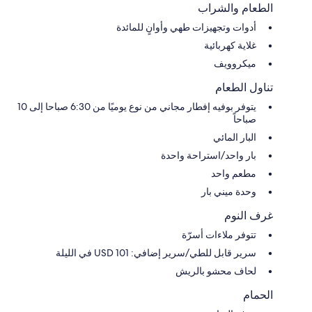
الطعام والشراب
أدوات وتجهيزات طهي وأوانٍ للمائدة
غلاية كهربائية
ميكروويف
تناول الطعام
يتوفر بوفيه إفطار مجاني من نوع يوميًا من 6:30 صباحا إلى 10
صباحاً
البار المائي
بار واحد/استراحة واحدة
مطعم واحد
وحدة ميني بار
غرف النوم
تتوفر ملاءات أسرّة
سرير قابل للطي/سرير إضافي: USD 101 في الليلة
لحاف محشو بالريش
الحمام