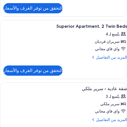
لتفاصيل
التحقق من توفر الغرف والأسعار
ن
لغرفة
ستعراض
ألحفة محشوة بالريش وميني بار وخزنة داخ
10
Superior Apartment, 2 Twin Beds
ميع
يتّسع لـ 4
ور
سريران فرديان
Superio
Apartment
واي فاي مجاني
لمزيد
المزيد من التفاصيل
Twi
ن
لتفاصيل
Bed
التحقق من توفر الغرف والأسعار
ن
Superio
Apartment
ستعراض
ألحفة محشوة بالريش وميني بار وخزنة داخ
8
شقة عادية - سرير ملكي
ميع
Twi
يتّسع لـ 3
Bed
ور
سرير ملكي
قة
ادية
واي فاي مجاني
لمزيد
المزيد من التفاصيل
رير
ن