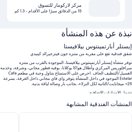
مركز لاركومار للتسوق
15 من الدقائق سيرًا على الأقدام
- 1.3 كم
نبذة عن هذه المنشأة
إيستلر أبارتمينتوس بيلافيستا
شقق فندقية تقع على مقربة من متنزه جون فيتزجيرالد كينيدي
توفر منشأة إيستلر أبارتمينتوس بيلافيستا، الموجودة بالقرب من متنزه
ميرافلوريس المركزي وأطلال هواكا بوكلانا، بوفيه فطور مجاني، وشرفة، وخدمة
الغسيل/التنظيف الجاف. احرص على الاستمتاع بتناول وجبة في مطعم Cafe
Estelar الموجود في داخل المنشأة.يتوفر واي فاي مجاني داخل الغرفة، بسرعة
25+ ميجابايت/الثانية لكل النزلاء، بجانب بار وصالة لياقة بدنية.
تشمل الامتيازات الإضافية:
صف السيارة بمعرفة النزيل مجانًا
المنشآت الفندقية المشابهة
مكتب استقبال مفتوح 24 ساعة، وفريق عمل يجيد التحدث بعدة لغات،
اسا أندينا ستاندارد بينافيديس
أنديسمار
وقاعات اجتماعات
حارس بوابة/مندوب حمل أمتعة، ومصعد، وخزانة للأمانات في مكتب
الاستقبال