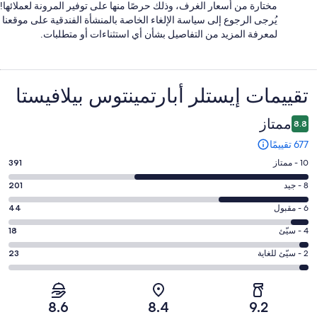
مختارة من أسعار الغرف، وذلك حرصًا منها على توفير المرونة لعملائها!
يُرجى الرجوع إلى سياسة الإلغاء الخاصة بالمنشأة الفندقية على موقعنا
لمعرفة المزيد من التفاصيل بشأن أي استثناءات أو متطلبات.
التقييمات
تقييمات ⁦إيستلر أبارتمينتوس بيلافيستا⁩
ممتاز
8.8
677 تقييمًا
درجة
10 - ممتاز
391
التصنيف
درجة
8 - جيد
201
10
التصنيف
-
درجة
6 - مقبول
44
8
ممتاز.
التصنيف
-
درجة
4 - سيّئ
18
391
6
جيد.
التصنيف
من
-
درجة
2 - سيّئ للغاية
23
201
4
أصل
مقبول.
التصنيف
من
-
677
44
2
أصل
سيّئ.
من
من
-
677
8.6
8.4
9.2
18
تقييمات
أصل
سيّئ