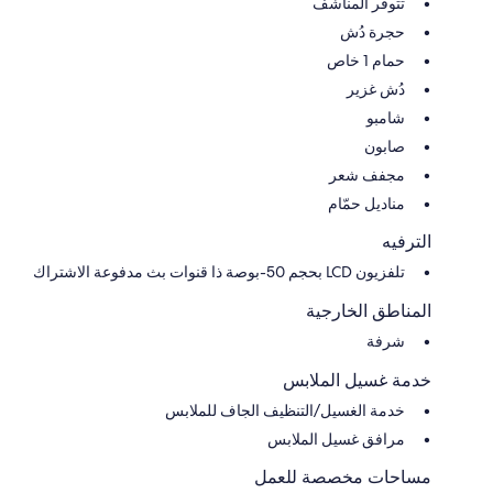
تتوفر المناشف
حجرة دُش
حمام 1 خاص
دُش غزير
شامبو
صابون
مجفف شعر
مناديل حمّام
الترفيه
تلفزيون LCD بحجم 50-بوصة ذا قنوات بث مدفوعة الاشتراك
المناطق الخارجية
شرفة
خدمة غسيل الملابس
خدمة الغسيل/التنظيف الجاف للملابس
مرافق غسيل الملابس
مساحات مخصصة للعمل