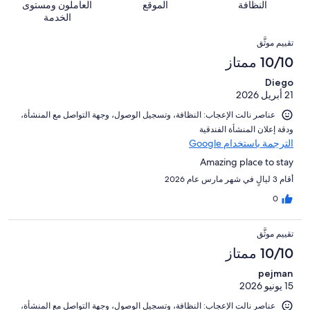
من
من
النظافة
الموقع
العاملون ومستوى
النزلاء
677
للغاية.
تقييمات
أصل
الخدمة
من
23
النزلاء
677
التقييمات
تقييمات
من
تقييم موثَّق
من
النزلاء
أصل
10/10 ممتاز
تقييمات
677
النزلاء
Diego
من
21 أبريل 2026
تقييمات
النزلاء
عناصر نالت الإعجاب: ⁦النظافة⁩، و⁦تسجيل الوصول⁩، و⁦جهة التواصل مع المنشأة⁩،
و⁦دقة إعلان المنشأة الفندقية⁩
الترجمة باستخدام Google
Amazing place to stay
أقام 3 ليالٍ في شهر مارس عام 2026
0
تقييم موثَّق
10/10 ممتاز
pejman
15 يونيو 2026
عناصر نالت الإعجاب: ⁦النظافة⁩، و⁦تسجيل الوصول⁩، و⁦جهة التواصل مع المنشأة⁩،