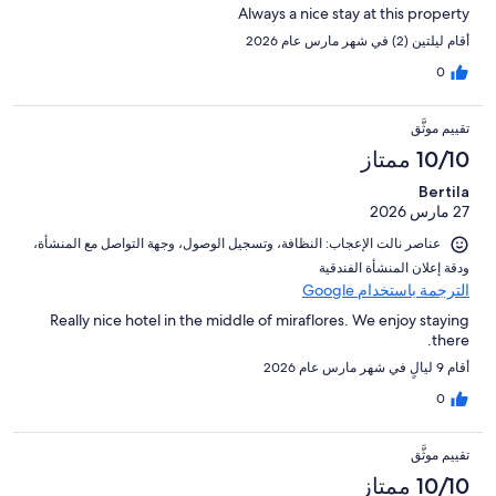
Always a nice stay at this property
أقام ليلتين (2) في شهر مارس عام 2026
0
تقييم موثَّق
10/10 ممتاز
Bertila
27 مارس 2026
عناصر نالت الإعجاب: ⁦النظافة⁩، و⁦تسجيل الوصول⁩، و⁦جهة التواصل مع المنشأة⁩،
و⁦دقة إعلان المنشأة الفندقية⁩
الترجمة باستخدام Google
Really nice hotel in the middle of miraflores. We enjoy staying
there.
أقام 9 ليالٍ في شهر مارس عام 2026
0
تقييم موثَّق
10/10 ممتاز