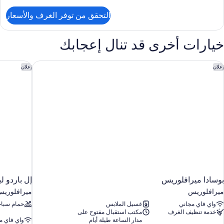
دة
ن
لتفاصيل
سرّة
التحقق من توفر الغرف والأسعار
ن
قة
نفيذية
خيارات أخرى قد تنال إعجابك
دة
سرّة
وسادا ميرافلوريس
إل باردو لي
إعلان
إعلان
بوسادا ميرافلوريس
إل باردو ل
ميرافلوريس
ميرافلوري
واي فاي مجاني
غسيل الملابس
حمام سباح
خدمة تنظيف الغرف
مكتب استقبال مفتوح على
مدار الساعة طيلة أيام
واي فاي م