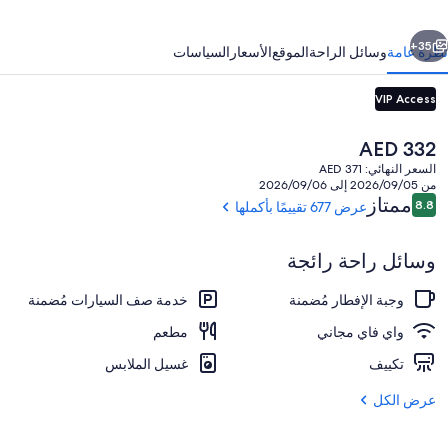
ابق
التالي
35+
نظرة عامة
وسائل الراحة
الموقع
الأسعار
السياسات
VIP Access
السعر
AED 332
الحالي
السعر النهائي: AED 371
هو
من 2026/09/05 إلى 2026/09/06
AED
التقييمات
ممتاز
8.8
عرض 677 تقييمًا بأكملها
8.8 من 10
332
وسائل راحة رائجة
مدخل المنشأة
وجبة الإفطار مُضمنة
خدمة صف السيارات مُضمنة
واي فاي مجاني
مطعم
تكييف
غسيل الملابس
عرض الكل