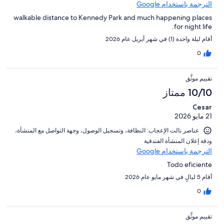
الترجمة باستخدام Google
walkable distance to Kennedy Park and much happening places
for night life.
أقام ليلة واحدة (1) في شهر أبريل عام 2026
0
تقييم موثَّق
10/10 ممتاز
Cesar
21 مايو 2026
عناصر نالت الإعجاب: ⁦النظافة⁩، و⁦تسجيل الوصول⁩، و⁦جهة التواصل مع المنشأة⁩،
و⁦دقة إعلان المنشأة الفندقية⁩
الترجمة باستخدام Google
Todo eficiente
أقام 5 ليالٍ في شهر مايو عام 2026
0
تقييم موثَّق