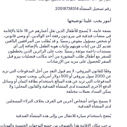
رقم تسجيل المنشأة ⁦20518738314⁩
أمور يجب علينا توضيحها
بصفة عامة، لا يُسمح للأطفال الذين تقل أعمارهم عن 18 عامًا بالإقامة
في منشآت فندقية في بيرو دون رفقة أحد الوالدين، أو وصي قانوني،
أو شخص مسؤول مفوض رسميًا. و قد يُطلب من المرافقين البالغين
تقديم كل من إثبات هويتهم وإثبات هوية الطفل بالإضافة إلى أي
مستندات داعمة موثقة رسميًا. يجب على الزائرين الذين يخططون
للسفر مع أطفال طلب المشورة من أحد مكاتب قنصليات بيرو قبل
السفر للحصول على مزيد من الإرشادات.
وفقًا للقانون البيروفي، لا يتم قبول النقد من أجل المدفوعات التي تزيد
عن 2000 سول بيروفي أو 500 دولار أمريكي. ويجب تسوية
المدفوعات التي تزيد عن هذه المبالغ باستخدام بطاقة ائتمان أو وسائل
الدفع الأخرى المعتمدة لدى المنشأة الفندقية والقانون المحلي؛ ولا
يمكن السداد بعملات مختلفة.
لا يسمح بتواجد أشخاص آخرين في الغرف بخلاف النزلاء المسجلين
لدى المنشأة الفندقية.
يُنصَح باستخدام سيارة للانتقال من وإلى هذه المنشأة الفندقية
يرحب مكان الإقامة هذا بالضيوف من جميع التوجهات الجنسية والهويات