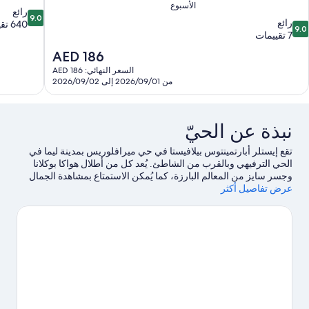
الأسبوع
9.0
رائع
9.0
9.
رائع
من
640 تقييمًا
9.0
ن
7 تقييمات
10،
10،
رائع،
السعر
AED 186
ائع،
640
الحالي
السعر النهائي: AED 186
تقييمًا
هو
من 2026/09/01 إلى 2026/09/02
قييمات
AED
186
نبذة عن الحيّ
تقع إيستلر أبارتمينتوس بيلافيستا في حي ميرافلوريس بمدينة ليما في
الحي الترفيهي وبالقرب من الشاطئ. يُعد كل من أطلال هواكا بوكلانا
وجسر سايز من المعالم البارزة، كما يُمكن الاستمتاع بمشاهدة الجمال
عرض تفاصيل أكثر
الطبيعي للمنطقة في متنزه ميرافلوريس المركزي ومتنزه جون
فيتزجيرالد كينيدي.يُعد كل من كوستا فيردي ومركز لاركومار للتسوق
مكانين آخرين موصى بهما للزيارة.
تفضل بزيارة أدلتنا للسفر إلى ليما