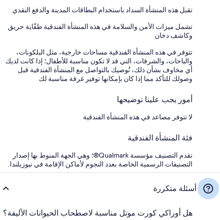
تقبل هذه المنشأة السداد باستخدام البطاقات المدينة والدفع النقدي
تشمل ميزات الأمن والسلامة في هذه المنشأة الفندقية طفّاية حريق
وكاشف دخان
تتوفر في هذه المنشأة الفندقية مساحات خارجية، مثل البلكونات،
والباحات، والشرفات، التي قد لا تكون مناسبة للأطفال؛ إذا كانت لديك
أي مخاوف بشأن ذلك، نُوصيك بالتواصل مع المنشأة الفندقية قبل
وصولك للتأكد مما إذا كان بإمكانها توفير غرفة مناسبة لك
أمور يجب علينا توضيحها
لا تتوفر مصاعد في هذه المنشأة الفندقية
فئة المنشأة الفندقية
تقدم التصنيف مؤسسة Qualmark®؛ وهي الجهة المنوط بها إصدار
التصنيفات الرسمية الخاصة بعدد النجوم لأماكن الإقامة في نيوزيلندا.
أسئلة متكررة
هل أوراكي كورت موتل مناسبة لاصطحاب الحيوانات الأليفة؟