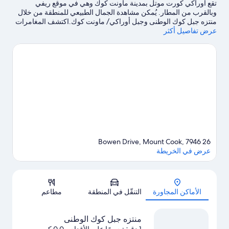
تقع أوراكي كورت موتل بمدينة ماونت كوك وهي في موقع ريفي
وبالقرب من المطار. يُمكن مشاهدة الجمال الطبيعي للمنطقة من خلال
منتزه جبل كوك الوطنى وجبل أوراكي/ ماونت كوك.اكتشف المغامرات
عرض تفاصيل أكثر
المائية في المنطقة من خلال ركوب قوارب التجديف وجولات بالقارب
القريبتين، أو استمتع بأنشطة الهواء الطلق الرائعة من خلال مضمار
للمشي/ للدراجات وتسلق الصخور.
تفضل بزيارة أدلتنا للسفر إلى ماونت
كوك
26 Bowen Drive, Mount Cook, 7946
عرض في الخريطة
الخريطة
الأماكن المجاورة
التنقّل في المنطقة
مطاعم
منتزه جبل كوك الوطنى