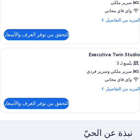
سرير ملكي
Executiv
Studi
واي فاي مجاني
Wit
لمزيد
المزيد من التفاصيل
Sp
ن
لتفاصيل
Bat
التحقق من توفر الغرف والأسعار
ن
Executiv
Studi
ستعراض
مكتب ومساحة عمل للكمبيوتر المحمول وستا
2
Wit
Executive Twin Studio
ميع
Sp
يتّسع لـ 3
Bat
ور
سرير ملكي‫‬ وسرير فردي
Executiv
Twi
واي فاي مجاني
Studi
لمزيد
المزيد من التفاصيل
ن
لتفاصيل
التحقق من توفر الغرف والأسعار
ن
Executiv
Twi
Studi
نبذة عن الحيّ