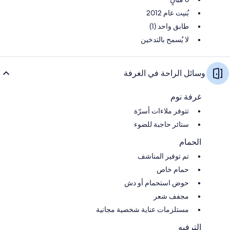
بُنيت عام 2012
طابق واحد (1)
لا يُسمح بالتدخين
وسائل الراحة في الغرفة
غرفة نوم
تتوفر ملاءات أسرّة
ستائر حاجبة للضوء
الحمام
تم توفير المناشف
حمام خاص
حوض استحمام أو دش
مجفف شعر
مستلزمات عناية شخصية مجانية
الترفيه