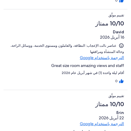
0
تقييم موثَّق
10/10 ممتاز
David
16 أبريل 2026
عناصر نالت الإعجاب: ⁦النظافة⁩، و⁦العاملون ومستوى الخدمة⁩، و⁦وسائل الراحة⁩،
و⁦حالة المنشأة ومرافقها⁩
الترجمة باستخدام Google
Great size room amazing views and staff
أقام ليلة واحدة (1) في شهر أبريل عام 2026
0
تقييم موثَّق
10/10 ممتاز
Erin
22 أبريل 2026
الترجمة باستخدام Google