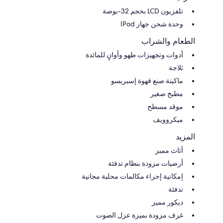
تلفزيون LCD بحجم 32-بوصة
وحدة شحن جهاز IPod
الطعام والشراب
أدوات وتجهيزات طهو وأوانٍ للمائدة
ثلاجة
ماكينة صنع قهوة إسبريسو
مطبخ صغير
موقد مسطح
ميكروويف
المزيد
أثاث مميز
أرضيات مزودة بنظام تدفئة
إمكانية إجراء مكالمات محلية مجانية
تدفئة
ديكور مميز
غرف مزودة بميزة عزل الصوت