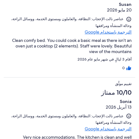
Susan
20 مايو 2026
عناصر نالت الإعجاب: ⁦النظافة⁩، و⁦العاملون ومستوى الخدمة⁩، و⁦وسائل الراحة⁩،
و⁦حالة المنشأة ومرافقها⁩
الترجمة باستخدام Google
Clean comfy bed. You could cook a basic meal as there isn’t an
oven just a cooktop (2 elements). Staff were lovely. Beautiful
view of the mountains
أقام 3 ليالٍ في شهر مايو عام 2026
0
تقييم موثَّق
10/10 ممتاز
Sonia
13 أبريل 2026
عناصر نالت الإعجاب: ⁦النظافة⁩، و⁦العاملون ومستوى الخدمة⁩، و⁦وسائل الراحة⁩،
و⁦حالة المنشأة ومرافقها⁩
الترجمة باستخدام Google
Very nice accommodations. The kitchen is clean and well