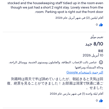
stocked and the housekeeping staff tidied up in the room even
though we just had a short 2 night stay. Lovely views from the
room. Parking spot is right out the front door.
أقام ليلتين (2) في شهر أبريل عام 2026
0
تقييم موثَّق
8/10 جيد
RIE
10 أبريل 2026
عناصر نالت الإعجاب: ⁦النظافة⁩، و⁦العاملون ومستوى الخدمة⁩، و⁦وسائل الراحة⁩،
و⁦حالة المنشأة ومرافقها⁩
الترجمة باستخدام Google
到着時は雨天で半ば諦めていましたが、朝起きると天気は回
復、絶景を見ることができました！ お部屋は清潔で快適に過ご
せました。
أقام ليلة واحدة (1) في شهر مارس عام 2026
0