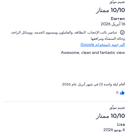
تقييم موثَّق
10/10 ممتاز
Darren
16 أبريل 2026
عناصر نالت الإعجاب: ⁦النظافة⁩، و⁦العاملون ومستوى الخدمة⁩، و⁦وسائل الراحة⁩،
و⁦حالة المنشأة ومرافقها⁩
الترجمة باستخدام Google
Awesome, clean and fantastic view
أقام ليلة واحدة (1) في شهر أبريل عام 2026
0
تقييم موثَّق
10/10 ممتاز
Lisa
6 يونيو 2026