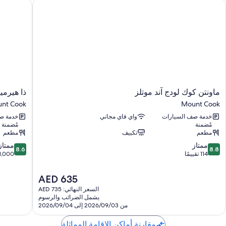
اونتن كوك لودج آند موتلز
ذا هيرميتي
ماونتن
ذا
ماونتن كوك لودج آند موتلز
ذا هيرمي
كوك
هيرميتيج
nt Cook
Mount Cook
لودج
هوتل
خدمة صف السيارات
واي فاي مجاني
خدمة ص
آند
ماونت
مُضمنة
مُضمنة
موتلز
كوك
مطعم
تكييف
مطعم
Mount
Mount
8.6
8.8
Cook
ممتاز
Cook
ممتاز
8.6
8.8
من
من
114 تقييمًا
1,000 تقييم
10،
10،
ممتاز،
ممتاز،
السعر
AED 635
1,000
114
الحالي
السعر النهائي: AED 735
تقييمًا
تقييم
هو
يشمل الضرائب والرسوم
AED
من 2026/09/03 إلى 2026/09/04
635
مقارنة أماكن الإقامة المماثلة