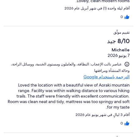
Lovely, clean modern rooms.
أقام ليلة واحدة (1) في شهر أبريل عام 2026
0
تقييم موثَّق
8/10 جيد
Michelle
7 يونيو 2026
عناصر نالت الإعجاب: ⁦النظافة⁩، و⁦العاملون ومستوى الخدمة⁩، و⁦وسائل الراحة⁩،
و⁦حالة المنشأة ومرافقها⁩
الترجمة باستخدام Google
Loved the location with a beautiful view of Aoraki mountain
range. Facility was within walking distance to various hiking
trails. The staff were friendly with excellent communication.
Room was clean neat and tidy, mattress was too springy and soft
for my taste.
أقام 3 ليالٍ في شهر يونيو عام 2026
0