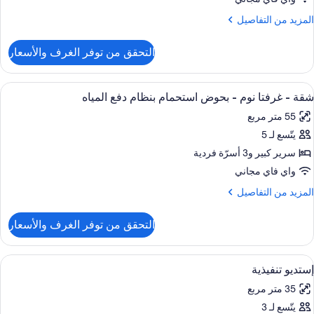
لمزيد
المزيد من التفاصيل
ن
لتفاصيل
التحقق من توفر الغرف والأسعار
ن
ناح
ستعراض
مكتب ومساحة عمل للكمبيوتر المحمول وستا
12
رفتا
شقة - غرفتا نوم - بحوض استحمام بنظام دفع المياه
ميع
وم
55 متر مربع
ور
يتّسع لـ 5
قة
سرير كبير‫‬ و3 أسرّة فردية
رفتا
واي فاي مجاني
وم
لمزيد
المزيد من التفاصيل
ن
حوض
لتفاصيل
التحقق من توفر الغرف والأسعار
ن
ستحمام
قة
نظام
ستعراض
مكتب ومساحة عمل للكمبيوتر المحمول وستا
فع
4
رفتا
إستديو تنفيذية
ميع
وم
لمياه
35 متر مربع
ور
حوض
يتّسع لـ 3
ستديو