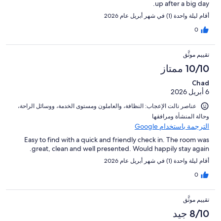
up after a big day.
أقام ليلة واحدة (1) في شهر أبريل عام 2026
0
تقييم موثَّق
10/10 ممتاز
Chad
6 أبريل 2026
عناصر نالت الإعجاب: ⁦النظافة⁩، و⁦العاملون ومستوى الخدمة⁩، و⁦وسائل الراحة⁩،
و⁦حالة المنشأة ومرافقها⁩
الترجمة باستخدام Google
Easy to find with a quick and friendly check in. The room was
great, clean and well presented. Would happily stay again.
أقام ليلة واحدة (1) في شهر أبريل عام 2026
0
تقييم موثَّق
8/10 جيد