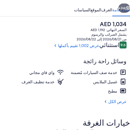
ابق
التالي
34+
نظرة عامة
الغرف
الموقع
السياسات
السعر
AED 1,034
الحالي
السعر النهائي: AED 1,192
هو
يشمل الضرائب والرسوم
AED
من 2026/08/21 إلى 2026/08/22
1,034
التقييمات
استثنائي
9.6
عرض 1,002 تقييم بأكملها
9.6 من 10
وسائل راحة رائجة
مكتب ومساحة عمل للكمبيوتر المحمول وستا
خدمة صف السيارات مُضمنة
واي فاي مجاني
غسيل الملابس
خدمة تنظيف الغرف
مطبخ
عرض الكل
خيارات الغرفة