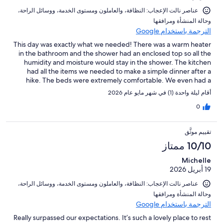
عناصر نالت الإعجاب: ⁦النظافة⁩، و⁦العاملون ومستوى الخدمة⁩، و⁦وسائل الراحة⁩،
و⁦حالة المنشأة ومرافقها⁩
الترجمة باستخدام Google
This day was exactly what we needed! There was a warm heater
in the bathroom and the shower had an enclosed top so all the
humidity and moisture would stay in the shower. The kitchen
had all the items we needed to make a simple dinner after a
hike. The beds were extremely comfortable. We even had a
nice dining table for the three of us extremely clean and
أقام ليلة واحدة (1) في شهر مايو عام 2026
modern.
0
تقييم موثَّق
10/10 ممتاز
Michelle
19 أبريل 2026
عناصر نالت الإعجاب: ⁦النظافة⁩، و⁦العاملون ومستوى الخدمة⁩، و⁦وسائل الراحة⁩،
و⁦حالة المنشأة ومرافقها⁩
الترجمة باستخدام Google
Really surpassed our expectations. It’s such a lovely place to rest