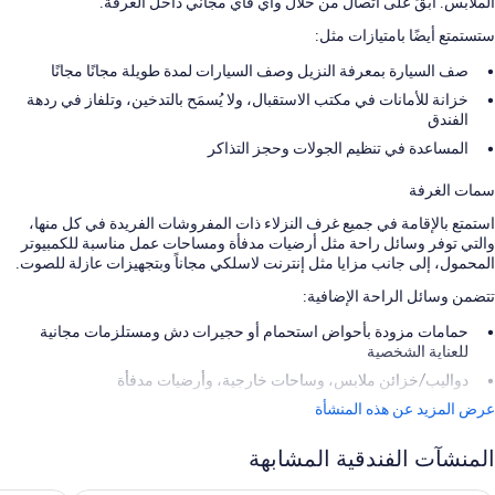
الملابس. ابقَ على اتصال من خلال واي فاي مجاني داخل الغرفة.
ستستمتع أيضًا بامتيازات مثل:
صف السيارة بمعرفة النزيل وصف السيارات لمدة طويلة مجانًا مجانًا
خزانة للأمانات في مكتب الاستقبال، ولا يُسمَح بالتدخين، وتلفاز في ردهة
الفندق
المساعدة في تنظيم الجولات وحجز التذاكر
سمات الغرفة
استمتع بالإقامة في جميع غرف النزلاء ذات المفروشات الفريدة في كل منها،
والتي توفر وسائل راحة مثل أرضيات مدفأة ومساحات عمل مناسبة للكمبيوتر
المحمول، إلى جانب مزايا مثل إنترنت لاسلكي مجاناً وبتجهيزات عازلة للصوت.
تتضمن وسائل الراحة الإضافية:
حمامات مزودة بأحواض استحمام أو حجيرات دش ومستلزمات مجانية
للعناية الشخصية
دواليب/خزائن ملابس، وساحات خارجية، وأرضيات مدفأة
عرض المزيد عن هذه المنشأة
المنشآت الفندقية المشابهة