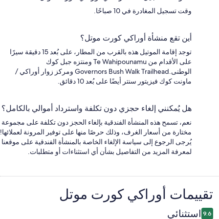
وقت تسجيل المغادرة في 10 صباحًا.
أين تقع منشأة أوراكي كورت موتل؟
توجد إقامة الموتيل هذه بالقرب من المطار، على بُعد 15 دقيقة سيرًا
على الأقدام من Te Wahipounamu ومنتزه جبل كوك
الوطنى.Governors Bush Walk Trailhead ومركز زوار أوراكي /
ماونت كوك فيزيتور سنتر أيضًا على بُعد 10 دقائق.
هل يُمكنني إلغاء حجزي دون تكلفة واسترداد أموالي بالكامل؟
نعم، تسمح هذه المنشأة الفندقية بإلغاء الحجز دون تكلفة على مجموعة
مختارة من أسعار الغرف، وذلك حرصًا منها على توفير المرونة لعملائها!
يُرجى الرجوع إلى سياسة الإلغاء الخاصة بالمنشأة الفندقية على موقعنا
لمعرفة المزيد من التفاصيل بشأن أي استثناءات أو متطلبات.
التقييمات
تقييمات ⁦أوراكي كورت موتل⁩
استثنائي
9.6