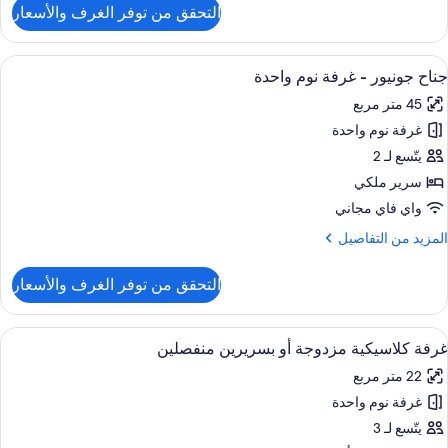
لتفاصيل
التحقق من توفر الغرف والأسعار
ن
رفة
وبريور
ستعراض
أغطية فراش متميزة وألحفة محشوة بالري
6
لاثية
جناح جونيور - غرفة نوم واحدة
ميع
45 متر مربع
ور
غرفة نوم واحدة
ناح
ونيور
يتّسع لـ 2
سرير ملكي
رفة
واي فاي مجاني
وم
لمزيد
المزيد من التفاصيل
احدة
ن
لتفاصيل
التحقق من توفر الغرف والأسعار
ن
ناح
ونيور
ستعراض
أغطية فراش متميزة وألحفة محشوة بالري
7
غرفة كلاسيكية مزدوجة أو بسريرين منفصلين
ميع
رفة
22 متر مربع
وم
ور
احدة
غرفة نوم واحدة
رفة
لاسيكية
يتّسع لـ 3