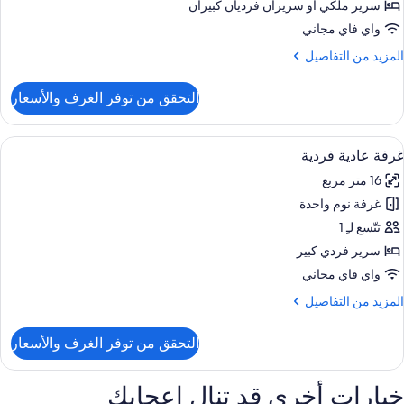
زدوجة
سرير ملكي‫‬ أو سريران فرديان كبيران
و
واي فاي مجاني
سريرين
لمزيد
المزيد من التفاصيل
نفصلين
ن
لتفاصيل
التحقق من توفر الغرف والأسعار
ن
رفة
لاسيكية
ستعراض
أغطية فراش متميزة وألحفة محشوة بالري
8
زدوجة
غرفة عادية فردية
ميع
و
16 متر مربع
ور
سريرين
نفصلين
غرفة نوم واحدة
رفة
ادية
تتّسع لـِ 1
ردية
سرير فردي كبير
واي فاي مجاني
لمزيد
المزيد من التفاصيل
ن
لتفاصيل
التحقق من توفر الغرف والأسعار
ن
رفة
ادية
خيارات أخرى قد تنال إعجابك
ردية