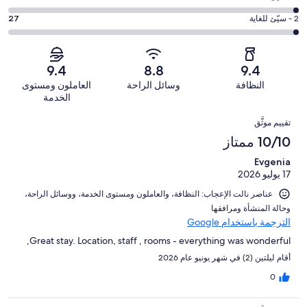
1140
6
جيد.
التصنيف
من
-
درجة
2 - سيّئ للغاية
27
415
4
أصل
مقبول.
التصنيف
من
-
1707
95
2
أصل
سيّئ.
من
من
-
1707
9.4
8.8
9.4
30
تقييمات
أصل
سيّئ
من
من
النظافة
وسائل الراحة
العاملون ومستوى
النزلاء
1707
للغاية.
تقييمات
أصل
الخدمة
من
27
النزلاء
1707
التقييمات
تقييمات
من
تقييم موثَّق
من
النزلاء
أصل
10/10 ممتاز
تقييمات
1707
النزلاء
Evgenia
من
17 يوليو 2026
تقييمات
النزلاء
عناصر نالت الإعجاب: ⁦النظافة⁩، و⁦العاملون ومستوى الخدمة⁩، و⁦وسائل الراحة⁩،
و⁦حالة المنشأة ومرافقها⁩
الترجمة باستخدام Google
Great stay. Location, staff , rooms - everything was wonderful,
أقام ليلتين (2) في شهر يونيو عام 2026
0