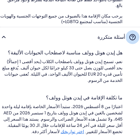
بالغ.
يرحب مكان الإقامة هذا بالضيوف من جميع التوجهات الجنسية والهويات
الجنسية (مناسب لمجتمع LGBTQ+)
أسئلة متكررة
هل إيدن هوتل وولف مناسبة لاصطحاب الحيوانات الأليفة؟
نعم، تسمح إيدن هوتل وولف باصطحاب الكلاب (بحد أقصى 1 إجمالًا)
بحد أقصى للوزن يصل حتى 33 كيلو جرامًا لكل حيوان أليف. يُدفع مبلغ
تأمين قدره EUR 20 للحيوان الأليف الواحد، في الليلة. تُعفى حيوانات
الخدمة من الرسوم.
ما تكلفة الإقامة في إيدن هوتل وولف؟
اعتبارًا من 8 أغسطس 2026، ستبدأ الأسعار الخاصة بإقامة ليلة واحدة
لشخصين بالغين في إيدن هوتل وولف بتاريخ 1 سبتمبر 2026 من AED
645، ولا تشمل هذه الأسعار الضرائب والرسوم. يستند هذا السعر إلى
أقل سعر لليلة في آخر 24 ساعة للإقامات خلال الـ 30 يومًا المقبلة.
تخضع الأسعار للتغيير.
اختر تواريخك
لأسعار أكثر دقة.