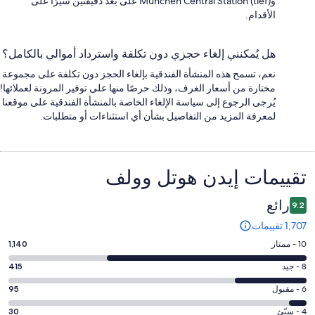
وMünchen Central Station (tief) على بُعد دقيقتين سيرًا على
الأقدام.
هل يُمكنني إلغاء حجزي دون تكلفة واسترداد أموالي بالكامل؟
نعم، تسمح هذه المنشأة الفندقية بإلغاء الحجز دون تكلفة على مجموعة
مختارة من أسعار الغرف، وذلك حرصًا منها على توفير المرونة لعملائها!
يُرجى الرجوع إلى سياسة الإلغاء الخاصة بالمنشأة الفندقية على موقعنا
لمعرفة المزيد من التفاصيل بشأن أي استثناءات أو متطلبات.
التقييمات
تقييمات ⁦إيدن هوتل وولف⁩
رائع
9.2
1,707 تقييمات
درجة
10 - ممتاز
1,140
التصنيف
درجة
8 - جيد
415
10
التصنيف
-
درجة
6 - مقبول
95
8
ممتاز.
التصنيف
-
درجة
4 - سيّئ
30