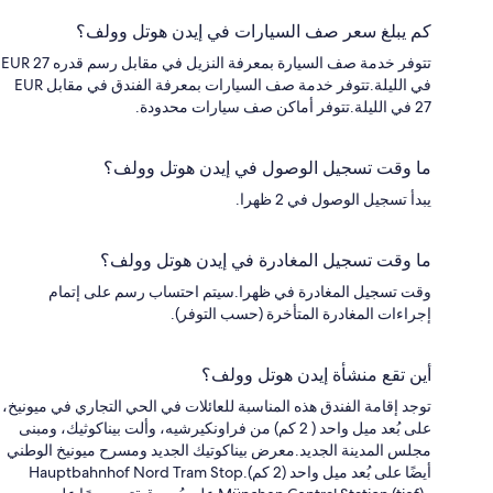
كم يبلغ سعر صف السيارات في إيدن هوتل وولف؟
تتوفر خدمة صف السيارة بمعرفة النزيل في مقابل رسم قدره EUR 27
في الليلة.تتوفر خدمة صف السيارات بمعرفة الفندق في مقابل EUR
27 في الليلة.تتوفر أماكن صف سيارات محدودة.
ما وقت تسجيل الوصول في إيدن هوتل وولف؟
يبدأ تسجيل الوصول في 2 ظهرا.
ما وقت تسجيل المغادرة في إيدن هوتل وولف؟
وقت تسجيل المغادرة في ظهرا.سيتم احتساب رسم على إتمام
إجراءات المغادرة المتأخرة (حسب التوفر).
أين تقع منشأة إيدن هوتل وولف؟
توجد إقامة الفندق هذه المناسبة للعائلات في الحي التجاري في ميونيخ،
على بُعد ميل واحد ( 2 كم) من فراونكيرشيه، وألت بيناكوثيك، ومبنى
مجلس المدينة الجديد.معرض بيناكوتيك الجديد ومسرح ميونيخ الوطني
أيضًا على بُعد ميل واحد (2 كم).Hauptbahnhof Nord Tram Stop