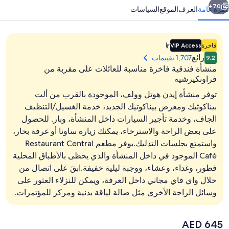
70+
نظرة عامة
الغرف
الموقع
السياسات
منشأة
فاخرة
VIP Access
فندقية
رائع
1,707 تقييمات
9.2
مصنفة
منشأة فندقية فاخرة مناسبة للعائلات على مقربة من
بـ
فراونكيرشيه
1.4E-
توفر منشأة إيدن هوتل وولف، الموجودة بالقرب من ألت
45
بيناكوثيك ومعرض بيناكوتيك الجديد، خدمة الغسيل/التنظيف
نجمة
بوفيه فطور يوميًا مقابل رسوم
الجاف، وخدمة تأجير السيارات داخل المنشأة، وبار. للحصول
على بعض الراحة والاسترخاء، يمكنك زيارة ساونا أو غرفة بخار،
واستمتع بجلسات التدليك.يوفر مطعم Restaurant Central
Café الموجود في داخل المنشأة والذي يحظى بالأطباق المحلية
فطور، وغداء، وعشاء، ووجبة ليلية خفيفة.ابقَ على اتصال من
خلال واي فاي مجاني داخل الغرفة، ويمكن للنزلاء العثور على
وسائل الراحة الأخرى مثل صالة لياقة بدنية ومركز للمؤتمرات.
السعر
AED 645