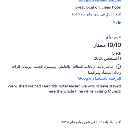
Great location, clean hotel
أقام 3 ليالٍ في شهر مايو عام 2026
0
تقييم موثَّق
10/10 ممتاز
Erick
1 أغسطس 2026
عناصر نالت الإعجاب: ⁦النظافة⁩، و⁦العاملون ومستوى الخدمة⁩، و⁦وسائل الراحة⁩،
و⁦حالة المنشأة ومرافقها⁩
الترجمة باستخدام Google
We wished we had seen this hotel earlier, we would have stayed
here the whole time while visiting Munich
أقام ليلة واحدة (1) في شهر يوليو عام 2026