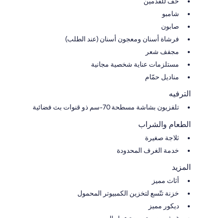
خف للقدمين
شامبو
صابون
فرشاة أسنان ومعجون أسنان (عند الطلب)
مجفف شعر
مستلزمات عناية شخصية مجانية
مناديل حمّام
الترفيه
تلفزيون بشاشة مسطحة 70-سم ذو قنوات بث فضائية
الطعام والشراب
ثلاجة صغيرة
خدمة الغرف المحدودة
المزيد
أثاث مميز
خزنة تتّسع لتخزين الكمبيوتر المحمول
ديكور مميز