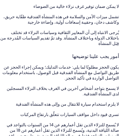
لا يمكن ضمان توفير غرف نزلاء خالية من الضوضاء
تشمل ميزات الأمن والسلامة في هذه المنشأة الفندقية طفّاية حريق،
وكاشف دخان، وحقيبة إسعافات أولية، وإضاءة خارجية
يُرجى الانتباه إلى أن المعايير الثقافية وسياسات النزلاء قد تختلف
باختلاف الدولة وباختلاف المنشأة. وقد تمّ تقديم السياسات المُدرجة من
قِبَل المنشأة
أمور يجب علينا توضيحها
يكون الحجز مطلوبًا لما يلي: خدمات التدليك؛ ويمكن إجراء الحجز عن
طريق التواصل مع المنشأة الفندقية قبل الوصول، باستخدام معلومات
التواصل الواردة في تأكيد الحجز.
لا يسمح بتواجد أشخاص آخرين في الغرف بخلاف النزلاء المسجلين
لدى المنشأة الفندقية.
لا يلزم استخدام سيارة للانتقال من وإلى هذه المنشأة الفندقية
تسري قيود داخل مواقف السيارات تتعلّق بارتفاع المركبات
لا يُسمح للنزلاء الذين تقل أعمارهم عن 14 من السنوات بالتواجد في
صالة اللياقة البدنية، ويُسمح للنزلاء الذين تقل أعمارهم عن 18 من
السنوات بالتواجد فقط في صالة اللياقة البدنية بشرط وجود مرافق