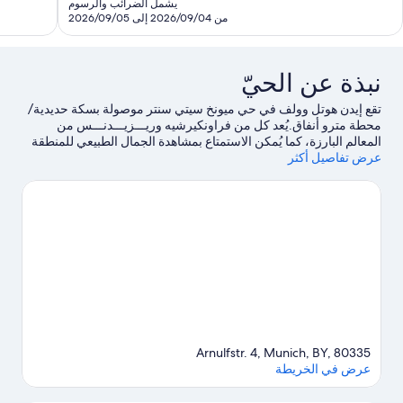
هو
يشمل الضرائب والرسوم
1,00
تقييمات
AED
من 2026/09/04 إلى 2026/09/05
قييمات
471
نبذة عن الحيّ
تقع إيدن هوتل وولف في حي ميونخ سيتي سنتر موصولة بسكة حديدية/
محطة مترو أنفاق.يُعد كل من فراونكيرشيه ورﻳـــﺰﻳـــﺪﻧـــﺲ من
المعالم البارزة، كما يُمكن الاستمتاع بمشاهدة الجمال الطبيعي للمنطقة
عرض تفاصيل أكثر
في الحديقة الإنجليزية والحديقة الأوليمبية.يُعد كل من ألت بيناكوثيك
ومعرض بيناكوتيك الجديد مكانين آخرين موصى بهما للزيارة.اكسر روتين
جو النوادي التقليدي واستمتع بممارسة رياضة الجولف من خلال
المباريات التي تُقام على ملعب جولف قريب، أو يُمكنك الاستمتاع بخوض
تجارب مثيرة من خلال تسلق الصخور، وركوب الدراجات الجبلية،
ومضمار للمشي/ للدراجات.يحب النزلاء الموقع موقع مركزي الخاص بـ
الفندق وذلك يرجع إلى المعالم السياحية. كما أنه يقع على مسافة قريبة
من المواصلات العامة: Hauptbahnhof Nord Tram Stop على بُعد
خطوات فقط ومحطة مترو سنترال is 4 من الدقائق سيرًا على
الأقدام.
تفضل بزيارة أدلتنا للسفر إلى ميونيخ
Arnulfstr. 4, Munich, BY, 80335
عرض في الخريطة