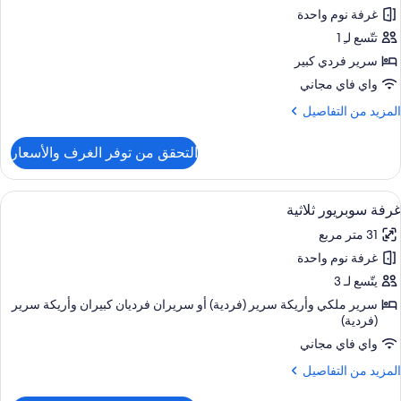
نفصلين
غرفة نوم واحدة
رفة
وبريور
تتّسع لـِ 1
ردية
سرير فردي كبير
واي فاي مجاني
لمزيد
المزيد من التفاصيل
ن
لتفاصيل
التحقق من توفر الغرف والأسعار
ن
رفة
وبريور
ستعراض
أغطية فراش متميزة وألحفة محشوة بالري
5
ردية
غرفة سوبريور ثلاثية
ميع
31 متر مربع
ور
غرفة نوم واحدة
رفة
وبريور
يتّسع لـ 3
لاثية
سرير ملكي‫‬ وأريكة سرير (فردية)‫‬ أو سريران فرديان كبيران‫‬ وأريكة سرير
(فردية)
واي فاي مجاني
لمزيد
المزيد من التفاصيل
ن