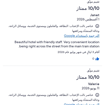
تقييم موثَّق
10/10 ممتاز
Janet
1 أغسطس 2026
عناصر نالت الإعجاب: ⁦النظافة⁩، و⁦العاملون ومستوى الخدمة⁩، و⁦وسائل الراحة⁩،
و⁦حالة المنشأة ومرافقها⁩
الترجمة باستخدام Google
Beautiful hotel with friendly staff. Very convenient location
being right across the street from the main train station.
أقام 3 ليالٍ في شهر يوليو عام 2026
0
تقييم موثَّق
10/10 ممتاز
Valerie
11 يونيو 2026
عناصر نالت الإعجاب: ⁦النظافة⁩، و⁦العاملون ومستوى الخدمة⁩، و⁦وسائل الراحة⁩،
و⁦حالة المنشأة ومرافقها⁩
الترجمة باستخدام Google