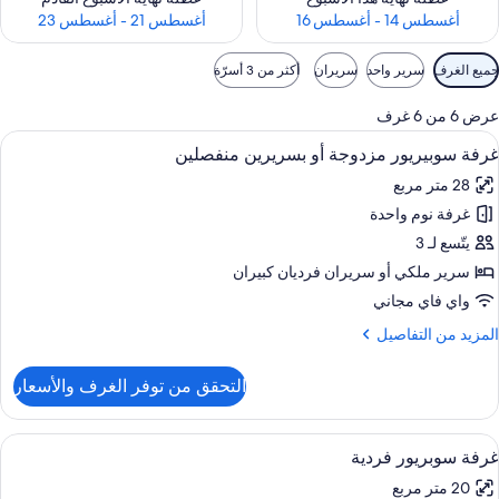
أغسطس 14 - أغسطس 16
أغسطس 21 - أغسطس 23
وامل
جميع الغرف
سرير واحد
سريران
أكثر من 3 أسرّة
لتصفية
لمتاحة
عرض 6 من 6 غرف
لغرف
ستعراض
أغطية فراش متميزة وألحفة محشوة بالري
9
غرفة سوبيريور مزدوجة أو بسريرين منفصلين
ميع
28 متر مربع
ور
غرفة نوم واحدة
رفة
وبيريور
يتّسع لـ 3
زدوجة
سرير ملكي‫‬ أو سريران فرديان كبيران
و
واي فاي مجاني
سريرين
لمزيد
المزيد من التفاصيل
نفصلين
ن
لتفاصيل
التحقق من توفر الغرف والأسعار
ن
رفة
وبيريور
ستعراض
أغطية فراش متميزة وألحفة محشوة بالري
6
زدوجة
غرفة سوبريور فردية
ميع
و
20 متر مربع
ور
سريرين