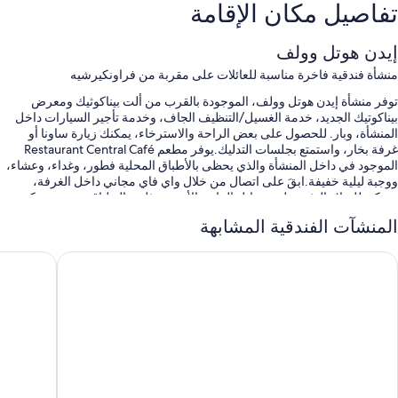
تفاصيل مكان الإقامة
إيدن هوتل وولف
منشأة فندقية فاخرة مناسبة للعائلات على مقربة من فراونكيرشيه
توفر منشأة إيدن هوتل وولف، الموجودة بالقرب من ألت بيناكوثيك ومعرض
بيناكوتيك الجديد، خدمة الغسيل/التنظيف الجاف، وخدمة تأجير السيارات داخل
المنشأة، وبار. للحصول على بعض الراحة والاسترخاء، يمكنك زيارة ساونا أو
غرفة بخار، واستمتع بجلسات التدليك.يوفر مطعم Restaurant Central Café
الموجود في داخل المنشأة والذي يحظى بالأطباق المحلية فطور، وغداء، وعشاء،
ووجبة ليلية خفيفة.ابقَ على اتصال من خلال واي فاي مجاني داخل الغرفة،
ويمكن للنزلاء العثور على وسائل الراحة الأخرى مثل صالة لياقة بدنية ومركز
للمؤتمرات.
المنشآت الفندقية المشابهة
ستستمتع أيضًا بامتيازات مثل:
ينجز هوتل سنتر سوبيريور
ماريتيم هو
خدمة سيارات الليموزين/السيارات الفاخرة، وبوفيه فطور (برسوم إضافية)،
وصف السيارة بمعرفة الفندق (بتكلفة إضافية)
مجالسة الأطفال (نظير تكلفة إضافية)، وتخزين الأمتعة، وحارس بوابة/
مندوب حمل أمتعة
مصعد، وقاعة ولائم، وخدمات الاستعلامات والإرشاد
تُشير تقييمات النزلاء إلى المستوى الرائع لكل من وجبات الفطور، والموقع
المركزي، وطاقم العمل المُساعد