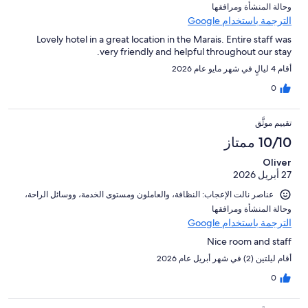
و⁦حالة المنشأة ومرافقها⁩
الترجمة باستخدام Google
Lovely hotel in a great location in the Marais. Entire staff was
very friendly and helpful throughout our stay.
أقام 4 ليالٍ في شهر مايو عام 2026
0
تقييم موثَّق
10/10 ممتاز
Oliver
27 أبريل 2026
عناصر نالت الإعجاب: ⁦النظافة⁩، و⁦العاملون ومستوى الخدمة⁩، و⁦وسائل الراحة⁩،
و⁦حالة المنشأة ومرافقها⁩
الترجمة باستخدام Google
Nice room and staff
أقام ليلتين (2) في شهر أبريل عام 2026
0