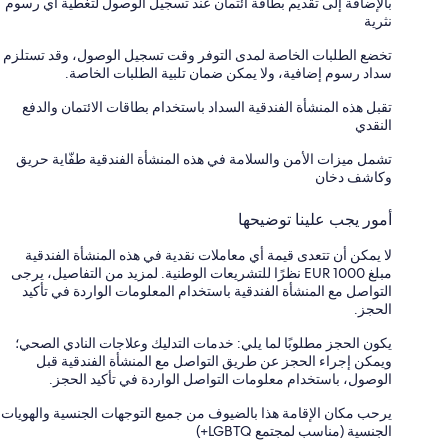
بالإضافة إلى تقديم بطاقة ائتمان عند تسجيل الوصول لتغطية أي رسوم
نثرية
تخضع الطلبات الخاصة لمدى التوفر وقت تسجيل الوصول، وقد تستلزم
سداد رسوم إضافية، ولا يمكن ضمان تلبية الطلبات الخاصة.
تقبل هذه المنشأة الفندقية السداد باستخدام بطاقات الائتمان والدفع
النقدي
تشمل ميزات الأمن والسلامة في هذه المنشأة الفندقية طفّاية حريق
وكاشف دخان
أمور يجب علينا توضيحها
لا يمكن أن تتعدى قيمة أي معاملات نقدية في هذه المنشأة الفندقية
مبلغ EUR 1000 نظرًا للتشريعات الوطنية. لمزيد من التفاصيل، يرجى
التواصل مع المنشأة الفندقية باستخدام المعلومات الواردة في تأكيد
الحجز.
يكون الحجز مطلوبًا لما يلي: خدمات التدليك وعلاجات النادي الصحي؛
ويمكن إجراء الحجز عن طريق التواصل مع المنشأة الفندقية قبل
الوصول، باستخدام معلومات التواصل الواردة في تأكيد الحجز.
يرحب مكان الإقامة هذا بالضيوف من جميع التوجهات الجنسية والهويات
الجنسية (مناسب لمجتمع LGBTQ+)