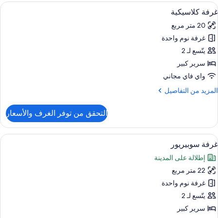
ستعراض
أغطية فراش متميزة وأسرّة بإسفنج يتكيف
5
غرفة كلاسيكية
ميع
20 متر مربع
ور
غرفة نوم واحدة
رفة
لاسيكية
يتّسع لـ 2
سرير كبير
واي فاي مجاني
لمزيد
المزيد من التفاصيل
ن
لتفاصيل
التحقق من توفر الغرف والأسعار
ن
رفة
لاسيكية
ستعراض
أغطية فراش متميزة وأسرّة بإسفنج يتكيف
5
غرفة سوبيريور
ميع
إطلالة على المدينة
ور
22 متر مربع
رفة
وبيريور
غرفة نوم واحدة
يتّسع لـ 2
سرير كبير