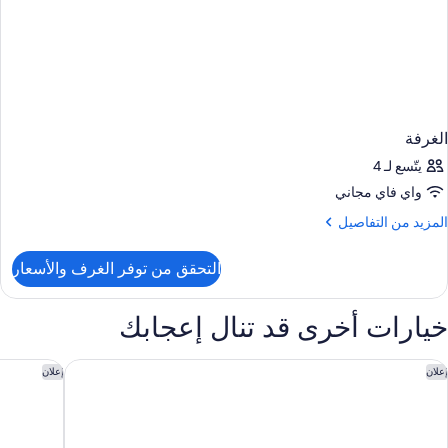
الغرفة
يتّسع لـ 4
واي فاي مجاني
لمزيد
المزيد من التفاصيل
ن
لتفاصيل
التحقق من توفر الغرف والأسعار
ن
لغرفة
خيارات أخرى قد تنال إعجابك
اكس باري،س لٕ كارإر هوتلز آند ريزورت
ذا بينينسول
إعلان
إعلان