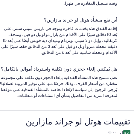
وقت تسجيل المغادرة في ظهرا.
أين تقع منشأة هوتل لو جراند مازارين؟
إقامة الفندق هذه بخدمات فاخرة وتوجد في باريس سيتي سنتر، على
بُعد 10 دقائق سيرًا على الأقدام من بازار دو لوتيل دو فيل، ومتحف
كرنفاليه، وإيل دو لا سيتي.نوتردام وميدان ديه فويس أيضًا على بُعد 15
دقيقة.محطة مترو أوتل دو فيل على بُعد 3 من الدقائق فقط سيرًا على
الأقدام ومحطة شاتليه على بُعد 6 من الدقائق.
هل يُمكنني إلغاء حجزي دون تكلفة واسترداد أموالي بالكامل؟
نعم، تسمح هذه المنشأة الفندقية بإلغاء الحجز دون تكلفة على مجموعة
مختارة من أسعار الغرف، وذلك حرصًا منها على توفير المرونة لعملائها!
يُرجى الرجوع إلى سياسة الإلغاء الخاصة بالمنشأة الفندقية على موقعنا
لمعرفة المزيد من التفاصيل بشأن أي استثناءات أو متطلبات.
التقييمات
تقييمات ⁦هوتل لو جراند مازارين⁩
استثنائي
9.6