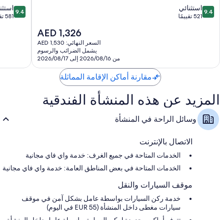
9.4
9.4
ديه-
استثنائي
استثن
9.4
9.4
أخفاف القدمين للأطفال، وخدمات رعاية الأطفال، وأسرّة أطفال مجانية
من
من
بريه
521 تقييمًا
581 تقييمًا
10،
10،
ملاءات للفراش لا تسبب الحساسية وأسرّة بإسفنج يتكيف مع شكل الجسم
السعر
AED 1,326
استثنائي،
استثنائي،
الحالي
حمامات مزودة بأحواض استحمام أو حجيرات دش ومجففات شعر
581
521
السعر النهائي: AED 1,530
هو
يشمل الضرائب والرسوم
تقييمًا
تقييمًا
تلفزيونات بشاشة مسطحة 50-سم مزودة بقنوات تلفزيونية رقمية
AED
من 2026/08/16 إلى 2026/08/17
غلايات كهربائية، وتدفئة، وخدمة تنظيف الغرف يوميًا
1,326
مقارنة أماكن الإقامة المماثلة
المزيد عن هذه المنشأة الفندقية
وسائل الراحة في المنشأة
الاتصال بالإنترنت
الخدمات المتاحة في جميع الغرف: خدمة واي فاي مجانية
الخدمات المتاحة في بعض المناطق العامة: خدمة واي فاي مجانية
موقف السيارات والنقل
خدمة ركن السيارات بواسطة عامل بشكل آمن في موقف
سيارات مغطى داخل المنشأة (EUR 55 في اليوم)
تتوفر أماكن محدودة لركن السيارة بواسطة عامل داخل المنشأة