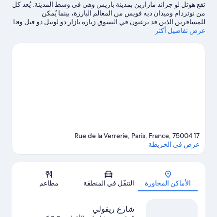
تقع هوتل لو جراند مازارين بمدينة باريس وهي في وسط المدينة. يُعد كل
من نوتردام وميدان ديه فويس من المعالم البارزة، بينما يُمكن
للمسافرين الذين قد يرغبون في التسوق زيارة بازار دو لوتيل دو فيل وLa
عرض تفاصيل أكثر
Samaritaine.لا تفوت زيارة Bourse de Commerce - Pinault
Collection.
تفضل بزيارة أدلتنا للسفر إلى باريس
17 Rue de la Verrerie, Paris, France, 75004
عرض في الخريطة
الخريطة
الأماكن المجاورة
التنقّل في المنطقة
مطاعم
شارع ريفولي