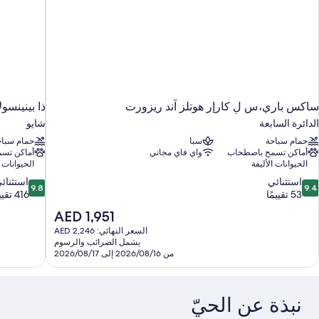
ساكس باري،س لٕ كارإر هوتلز آند ريزورت
ذا بينينسول
الدائرة السابعة
شايو
حمام سباحة
سبا
حمام سباح
أماكن تسمح باصطحاب
واي فاي مجاني
أماكن تس
الحيوانات الأليفة
الحيوانات ا
9.8
9.
استثنائي
استثنائ
9.8
9.4
ن
من
53 تقييمًا
416 تقييمًا
10،
10،
السعر
AED 1,951
ستثنائي،
استثنائي،
الحالي
السعر النهائي: AED 2,246
416
5
هو
يشمل الضرائب والرسوم
قييمًا
تقييمًا
AED
من 2026/08/16 إلى 2026/08/17
1,951
نبذة عن الحيّ