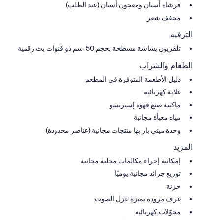
فرشاة أسنان ومعجون أسنان (عند الطلب)
مجفف شعر
الترفيه
تلفزيون بشاشة مسطحة بحجم 50-سم ذو قنوات بث رقمية
الطعام والشراب
دليل الأطعمة المتوفرة في المطعم
غلاية كهربائية
ماكينة صنع قهوة إسبريسو
مياه معبأة مجانية
وحدة ميني بار بها منتجات مجانية (عناصر محدودة)
المزيد
إمكانية إجراء مكالمات محلية مجانية
توزيع جرائد مجانية يوميًا
خزنة
غرف مزودة بميزة عزل الصوت
محوّلات كهربائية