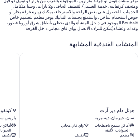
توفر منشأة هوتل لو جراند مازارين، الموجودة بالقرب من بازار دو لوتيل دو فيل
ومتحف كرنفاليه، خدمة الغسيل/التنظيف الجاف، و2 بارات، وسبا متكامل
الخدمات. للحصول على بعض الراحة والاسترخاء، يمكنك زيارة غرفة بخار أو
حوض استحمام ساخن، واستمتع بجلسات التدليك.يوفر مطعم بتصميم خاص
Boubalé الموجود في داخل المنشأة والذي يحظى بأطباق شرق أوروبا فطور،
وغداء، وعشاء.يُمكن للنزلاء الاتصال بواي فاي مجاني داخل الغرفة.
تشمل الامتيازات الأخرى في إقامة الفندق هذه:
المنشآت الفندقية المشابهة
حمام سباحة مغطى
وتل دام ديز آرت
9 كونفودونسييل
بوفيه فطور (برسوم إضافية)، وصف السيارة بمعرفة الفندق (بتكلفة إضافية)،
وخدمات الاستعلامات والإرشاد
لا يُسمَح بالتدخين، ومكتب استقبال مفتوح 24 ساعة، وفريق عمل يجيد
التحدث بعدة لغات
حارس بوابة/مندوب حمل أمتعة، و المساعدة في تنظيم الجولات وحجز
التذاكر، وخزانة للأمانات في مكتب الاستقبال
تُشير تقييمات النزلاء إلى وجود نظرة إيجابية لطاقم العمل المُساعد
سمات الغرفة
هوتل
9
هوتل دام ديز آرت
9 كونفودونسييل
دام
كونفودون
تقدم جميع الغرف الـ 61 وسائل راحة مثل أغطية فراش متميزة وتكييف، إلى
سان-جيرمان-ديه-بريه
باريس سي
ديز
باريس
جانب أدق اللمسات المدروسة مثل إنترنت لاسلكي مجاناً ووحدات ميني بار (بها
أماكن تسمح باصطحاب
واي فاي مجاني
أماكن 
آرت
سيتي
بعض العناصر المجانية).
الحيوانات الأليفة
الحيوانا
سان-
سنتر
مطعم
تكييف
تكييف
جيرمان-
تتضمن وسائل الراحة الأخرى: