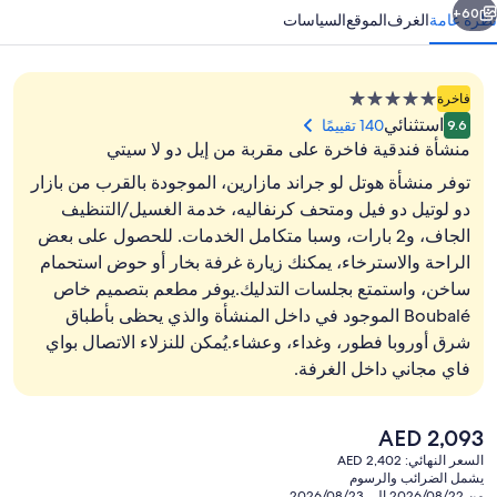
60+
نظرة عامة
الغرف
الموقع
السياسات
منشأة
فاخرة
فندقية
استثنائي
140 تقييمًا
9.6
مصنفة
منشأة فندقية فاخرة على مقربة من إيل دو لا سيتي
بـ
توفر منشأة هوتل لو جراند مازارين، الموجودة بالقرب من بازار
5.0
دو لوتيل دو فيل ومتحف كرنفاليه، خدمة الغسيل/التنظيف
نجوم
الجاف، و2 بارات، وسبا متكامل الخدمات. للحصول على بعض
المنشأة من الخارج
الراحة والاسترخاء، يمكنك زيارة غرفة بخار أو حوض استحمام
ساخن، واستمتع بجلسات التدليك.يوفر مطعم بتصميم خاص
Boubalé الموجود في داخل المنشأة والذي يحظى بأطباق
شرق أوروبا فطور، وغداء، وعشاء.يُمكن للنزلاء الاتصال بواي
فاي مجاني داخل الغرفة.
السعر
AED 2,093
الحالي
السعر النهائي: AED 2,402
هو
يشمل الضرائب والرسوم
AED
من 2026/08/22 إلى 2026/08/23