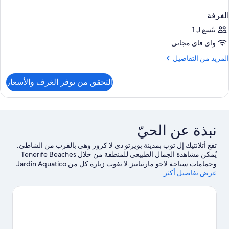
الغرفة
تتّسع لـِ 1
واي فاي مجاني
لمزيد
المزيد من التفاصيل
ن
لتفاصيل
التحقق من توفر الغرف والأسعار
ن
لغرفة
نبذة عن الحيّ
تقع أتلانتيك إل توب بمدينة بويرتو دي لا كروز وهي بالقرب من الشاطئ.
يُمكن مشاهدة الجمال الطبيعي للمنطقة من خلال Tenerife Beaches
وحمامات سباحة لاجو مارتيانيز.لا تفوت زيارة كل من Jardin Aquatico
عرض تفاصيل أكثر
وBotanical Gardens أيضًا. اكتشف المغامرات المائية في المنطقة من
خلال الغوص باستخدام المعدات وركوب الأمواج/الاستلقاء على لوح
ركوب الأمواج القريبة، أو يُمكنك الاستمتاع بأنشطة الهواء الطلق الرائعة
من خلال مضمار للمشي/ للدراجات.
تفضل بزيارة أدلتنا للسفر إلى بويرتو
دي لا كروز