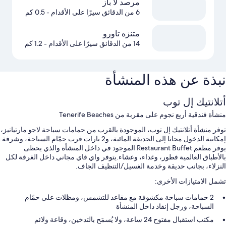
مرصد لا باز
6 من الدقائق سيرًا على الأقدام
- 0.5 كم
متنزه تاورو
14 من الدقائق سيرًا على الأقدام
- 1.2 كم
نبذة عن هذه المنشأة
أتلانتيك إل توب
منشأة فندقية أربع نجوم على مقربة من Tenerife Beaches
توفر منشأة أتلانتيك إل توب، الموجودة بالقرب من حمامات سباحة لاجو مارتيانيز،
إمكانية الدخول مجانا إلى الحديقة المائية، و2 بارات قرب حمّام السباحة، وشرفة.
يوفر مطعم Restaurant Buffet الموجود في داخل المنشأة والذي يحظى
بالأطباق العالمية فطور، وغداء، وعشاء.يتوفر واي فاي مجاني داخل الغرفة لكل
النزلاء، بجانب حديقة وخدمة الغسيل/التنظيف الجاف.
تشمل الامتيازات الأخرى:
2 حمامات سباحة مكشوفة مع مقاعد للتشمس، ومظلات على حمّام
السباحة، ورجل إنقاذ داخل المنشأة
مكتب استقبال مفتوح 24 ساعة، ولا يُسمَح بالتدخين، وقاعة ولائم