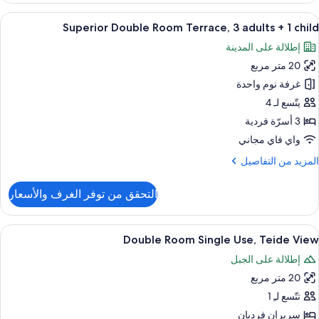
Doubl
ستعراض
ميني بار وخزنة داخل الغرفة ومكتب وستائر 
3
Roo
Superior Double Room Terrace, 3 adults + 1 child
ميع
Singl
إطلالة على المدينة
Us
ور
(esquina
20 متر مربع
Superio
Doubl
غرفة نوم واحدة
Roo
يتّسع لـ 4
Terrace
3 أسرّة فردية
واي فاي مجاني
adult
لمزيد
المزيد من التفاصيل
ن
لتفاصيل
التحقق من توفر الغرف والأسعار
chil
ن
Superio
Doubl
ستعراض
ميني بار وخزنة داخل الغرفة ومكتب وستائر 
2
Roo
Double Room Single Use, Teide View
ميع
Terrace
إطلالة على الجبل
ور
adult
20 متر مربع
Doubl
Roo
تتّسع لـِ 1
Singl
chil
سريران فرديان