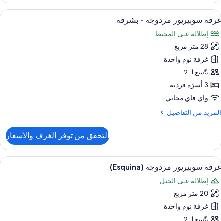
رفة
child
وبيريور
ستعراض
ميني بار وخزنة داخل الغرفة ومكتب وستائر 
3
زدوجة
غرفة سوبيريور مزدوجة - بشرفة
ميع
إطلالة على المحيط
ور
شرفة
(2
28 متر مربع
رفة
adult
وبيريور
غرفة نوم واحدة
زدوجة
يتّسع لـ 2
child
3 أسرّة فردية
شرفة
واي فاي مجاني
لمزيد
المزيد من التفاصيل
ن
لتفاصيل
التحقق من توفر الغرف والأسعار
ن
رفة
وبيريور
ستعراض
ميني بار وخزنة داخل الغرفة ومكتب وستائر 
3
زدوجة
غرفة سوبيريور مزدوجة (Esquina)
ميع
إطلالة على الجبل
ور
شرفة
20 متر مربع
رفة
وبيريور
غرفة نوم واحدة
زدوجة
يتّسع لـ 2