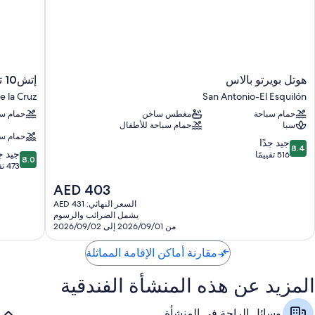
هوتل
إتش10
هوتل بويرتو بالاس
إتش10 تينيريفي بلايا
بويرتو
تينيريفي
e la Cruz
San Antonio-El Esquilón
بالاس
بلايا
حمام سباحة
مغطس ساخن
حمام سب
Puerto
San
سبا
حمام سباحة للأطفال
de
Antonio-
حمام سب
la
El
8.4
جيد جدًا
8.4
8.0
Esquilón
Cruz
جيد جد
من
516 تقييمًا
8.0
من
473 تقييمًا
10،
10،
جيد
السعر
AED 403
جيد
جدًا،
الحالي
جدًا،
السعر النهائي: AED 431
516
هو
يشمل الضرائب والرسوم
473
تقييمًا
AED
من 2026/09/01 إلى 2026/09/02
تقييمًا
403
مقارنة أماكن الإقامة المماثلة
المزيد عن هذه المنشأة الفندقية
وسائل الراحة في المنشأة