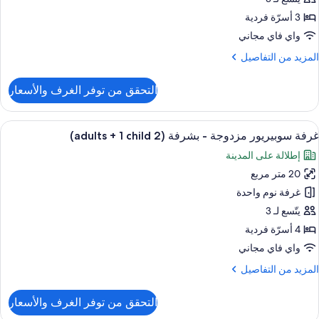
Terrace
3 أسرّة فردية
واي فاي مجاني
adult
لمزيد
المزيد من التفاصيل
ن
لتفاصيل
التحقق من توفر الغرف والأسعار
ن
Superio
Doubl
ستعراض
مستلزمات مجانية للعناية الشخصية، مجفف
3
Roo
غرفة سوبيريور مزدوجة - بشرفة (2 adults + 1 child)
ميع
Terrace
إطلالة على المدينة
ور
adult
20 متر مربع
رفة
وبيريور
غرفة نوم واحدة
زدوجة
يتّسع لـ 3
4 أسرّة فردية
شرفة
واي فاي مجاني
(2
لمزيد
المزيد من التفاصيل
adult
ن
لتفاصيل
التحقق من توفر الغرف والأسعار
ن