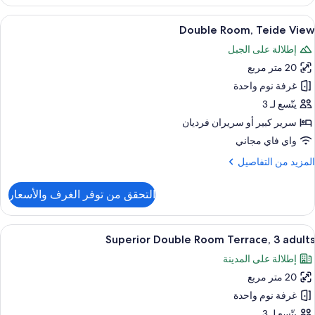
رفة
زدوجة
ستعراض
ميني بار وخزنة داخل الغرفة ومكتب وستائر 
2
Double Room, Teide View
ميع
منظر
إطلالة على الجبل
لبحر
ور
20 متر مربع
Doubl
Room
غرفة نوم واحدة
Teid
يتّسع لـ 3
Vie
سرير كبير‫‬ أو سريران فرديان
واي فاي مجاني
لمزيد
المزيد من التفاصيل
ن
لتفاصيل
التحقق من توفر الغرف والأسعار
ن
Doubl
Room
ستعراض
ميني بار وخزنة داخل الغرفة ومكتب وستائر 
3
Teid
Superior Double Room Terrace, 3 adults
ميع
Vie
إطلالة على المدينة
ور
20 متر مربع
Superio
Doubl
غرفة نوم واحدة
Roo
يتّسع لـ 3