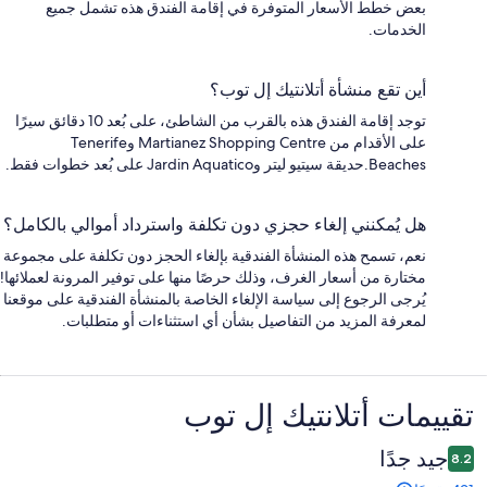
بعض خطط الأسعار المتوفرة في إقامة الفندق هذه تشمل جميع
الخدمات.
أين تقع منشأة أتلانتيك إل توب؟
توجد إقامة الفندق هذه بالقرب من الشاطئ، على بُعد 10 دقائق سيرًا
على الأقدام من Martianez Shopping Centre وTenerife
Beaches.حديقة سيتيو ليتر وJardin Aquatico على بُعد خطوات فقط.
هل يُمكنني إلغاء حجزي دون تكلفة واسترداد أموالي بالكامل؟
نعم، تسمح هذه المنشأة الفندقية بإلغاء الحجز دون تكلفة على مجموعة
مختارة من أسعار الغرف، وذلك حرصًا منها على توفير المرونة لعملائها!
يُرجى الرجوع إلى سياسة الإلغاء الخاصة بالمنشأة الفندقية على موقعنا
لمعرفة المزيد من التفاصيل بشأن أي استثناءات أو متطلبات.
التقييمات
تقييمات ⁦أتلانتيك إل توب⁩
جيد جدًا
8.2