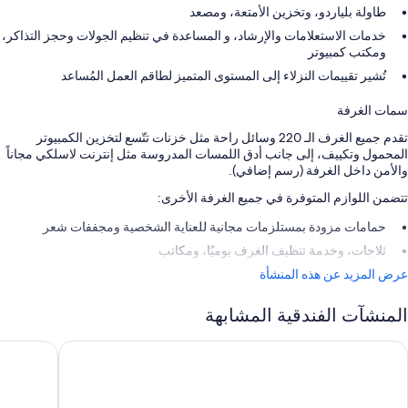
طاولة بلياردو، وتخزين الأمتعة، ومصعد
خدمات الاستعلامات والإرشاد، و المساعدة في تنظيم الجولات وحجز التذاكر،
ومكتب كمبيوتر
تُشير تقييمات النزلاء إلى المستوى المتميز لطاقم العمل المُساعد
سمات الغرفة
تقدم جميع الغرف الـ 220 وسائل راحة مثل خزنات تتّسع لتخزين الكمبيوتر
المحمول وتكييف، إلى جانب أدق اللمسات المدروسة مثل إنترنت لاسلكي مجاناً
والأمن داخل الغرفة (رسم إضافي).
تتضمن اللوازم المتوفرة في جميع الغرفة الأخرى:
حمامات مزودة بمستلزمات مجانية للعناية الشخصية ومجففات شعر
ثلاجات، وخدمة تنظيف الغرف يوميًا، ومكاتب
عرض المزيد عن هذه المنشأة
المنشآت الفندقية المشابهة
وتل بويرتو بالاس
إتش10 تينيريفي بلايا