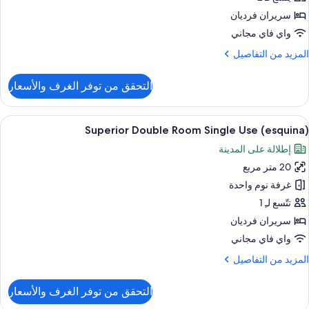
(Esquin
سريران فرديان
واي فاي مجاني
لمزيد
المزيد من التفاصيل
ن
لتفاصيل
التحقق من توفر الغرف والأسعار
ن
رفة
وبيريور
ستعراض
ميني بار وخزنة داخل الغرفة ومكتب وستائر 
3
زدوجة
Superior Double Room Single Use (esquina)
ميع
(Esqui
إطلالة على المدينة
ور
20 متر مربع
Superio
Doubl
غرفة نوم واحدة
Roo
تتّسع لـِ 1
Singl
سريران فرديان
Us
واي فاي مجاني
(esquina
لمزيد
المزيد من التفاصيل
ن
لتفاصيل
التحقق من توفر الغرف والأسعار
ن
Superio