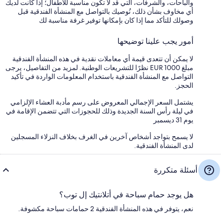
والباحات، والشرفات، التي قد لا تكون مناسبة للأطفال؛ إذا كانت لديك
أي مخاوف بشأن ذلك، نُوصيك بالتواصل مع المنشأة الفندقية قبل
وصولك للتأكد مما إذا كان بإمكانها توفير غرفة مناسبة لك
أمور يجب علينا توضيحها
لا يمكن أن تتعدى قيمة أي معاملات نقدية في هذه المنشأة الفندقية
مبلغ EUR 1000 نظرًا للتشريعات الوطنية. لمزيد من التفاصيل، يرجى
التواصل مع المنشأة الفندقية باستخدام المعلومات الواردة في تأكيد
الحجز.
يشتمل السعر الإجمالي المعروض على رسم مأدبة العشاء الإلزامي
في ليلة رأس السنة الجديدة وذلك للحجوزات التي تتضمن الإقامة في
يوم 31 ديسمبر
لا يسمح بتواجد أشخاص آخرين في الغرف بخلاف النزلاء المسجلين
لدى المنشأة الفندقية.
أسئلة متكررة
هل يوجد حمام سباحة في أتلانتيك إل توب؟
نعم، يتوفر في هذه المنشأة الفندقية 2 حمامات سباحة مكشوفة.