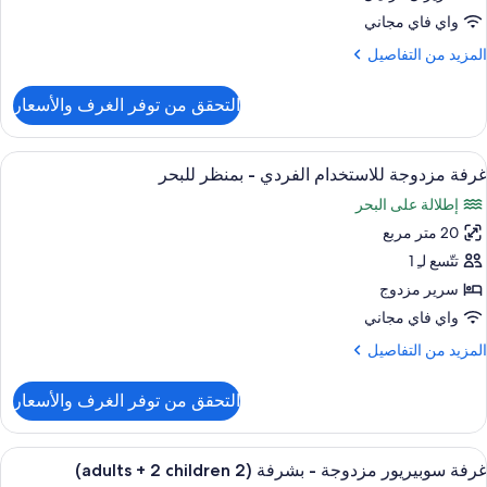
Use
واي فاي مجاني
Teid
لمزيد
المزيد من التفاصيل
Vie
ن
لتفاصيل
التحقق من توفر الغرف والأسعار
ن
Doubl
Roo
ستعراض
ميني بار وخزنة داخل الغرفة ومكتب وستائر 
2
Singl
غرفة مزدوجة للاستخدام الفردي - بمنظر للبحر
ميع
Use
إطلالة على البحر
Teid
ور
Vie
20 متر مربع
رفة
زدوجة
تتّسع لـِ 1
لاستخدام
سرير مزدوج
لفردي
واي فاي مجاني
لمزيد
المزيد من التفاصيل
منظر
ن
لبحر
لتفاصيل
التحقق من توفر الغرف والأسعار
ن
رفة
زدوجة
ستعراض
ميني بار وخزنة داخل الغرفة ومكتب وستائر 
3
لاستخدام
غرفة سوبيريور مزدوجة - بشرفة (2 adults + 2 children)
ميع
لفردي