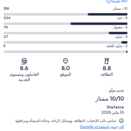
491 تقييمًا
درجة
10 - ممتاز
158
التصنيف
درجة
8 - جيد
226
10
التصنيف
-
درجة
6 - مقبول
75
8
ممتاز.
التصنيف
-
درجة
4 - سيّئ
27
158
6
جيد.
التصنيف
من
-
درجة
2 - سيّئ للغاية
5
226
4
أصل
مقبول.
التصنيف
من
-
491
75
2
أصل
سيّئ.
من
من
-
491
8.6
8.0
8.8
27
تقييمات
أصل
سيّئ
من
من
النظافة
الموقع
العاملون ومستوى
النزلاء
491
للغاية.
تقييمات
أصل
الخدمة
من
5
النزلاء
491
التقييمات
تقييمات
من
تقييم موثَّق
من
النزلاء
أصل
10/10 ممتاز
تقييمات
491
النزلاء
Stefanie
من
10 يناير 2026
تقييمات
النزلاء
عناصر نالت الإعجاب: ⁦النظافة⁩، و⁦وسائل الراحة⁩، و⁦حالة المنشأة ومرافقها⁩
الترجمة باستخدام Google