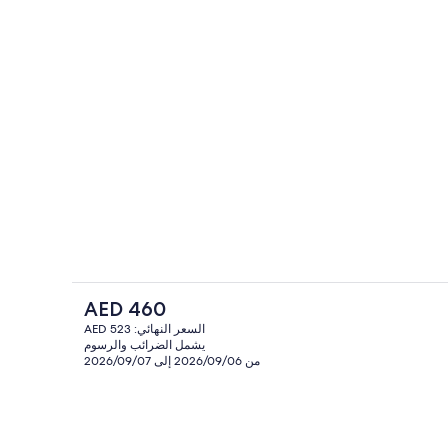
منطقة المعيشة
السعر
AED 460
الحالي
السعر النهائي: AED 523
هو
يشمل الضرائب والرسوم
خارج
تفاصيل الفندق من الخارج
AED
من 2026/09/06 إلى 2026/09/07
460