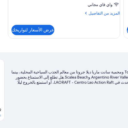
-
واي فاي مجاني
بمنظر
المزيد
المزيد من التفاصيل
للبحر
من
التفاصيل
عن
عرض الأسعار لتواريخك
غرفة
ديلوكس
مزدوجة
-
بمنظر
للبحر
تقع لا سويت ديل فارو في سكاليا. يُعد كل من Torre Talao Scalea ومحمية سانت ماريا ديلا جروتا من معالم الجذب السياحية المحلية، بينما
يُمكن مشاهدة الجمال الطبيعي للمنطقة في Argentino River Valley Nature Reserve وScalea Beach.هل تطلع إلى الاستمتاع بحضور
حدث أو مباراة في أثناء تواجدك في المدينة؟ احظ بمشاهدة ما يُحدث في LAORAFT - Centro Lao Action Raft، أو استمتع بالخروج ليلًا
من ركوب الأمواج على ألواح شراعية وإمكانية صيد الأسماك في مكان قريب فرصًا رائعة للتنزه
 خلال القفز الحر بالمظلات ومضمار للمشي/ للدراجات القريبتين.
تفضل
9
ع