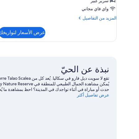
سرير كبير
واي فاي مجاني
المزيد
المزيد من التفاصيل
من
التفاصيل
عرض الأسعار لتواريخك
عن
غرفة
مزدوجة
عادية
نبذة عن الحيّ
عرض تفاصيل أكثر
في Ruderi di Cirella Theatre. يُقدم كل 
في المياة المحيطة، أو يُمكنك الاستمتاع بخوض تجارب مثيرة من
بزيارة أدلتنا للسفر إلى سكاليا