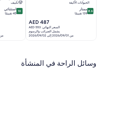
الحيوانات الأليفة
تكييف
10.0
8.6
ممتاز
استثنائي
10
8.6
من
من
139 تقييمًا
45 تقييمًا
10،
10،
السعر
AED 487
ممتاز،
استثنائي،
الحالي
45
139
السعر النهائي: AED 553
هو
يشمل الضرائب والرسوم
تقييمًا
تقييمًا
AED
من 2026/09/01 إلى 2026/09/02
من 2026/09/08 إلى /09
487
وسائل الراحة في المنشأة