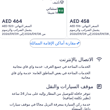
تكييف
9.6
استثنائي
9.6
من
14 تقييمًا
10،
السعر
السعر
AED 464
AED 458
استثنائي،
الحالي
الحالي
14
السعر النهائي: AED 516
السعر النهائي: AED 523
هو
هو
يشمل الضرائب والرسوم
يشمل الضرائب والرسوم
تقييمًا
AED
AED
2026/09
من 2026/09/08 إلى 2026/09/09
464
458
مقارنة أماكن الإقامة المماثلة
الاتصال بالإنترنت
الخدمات المتاحة في جميع الغرف: خدمة واي فاي مجانية
الخدمات المتاحة في بعض المناطق العامة: خدمة واي فاي
مجانية
موقف السيارات والنقل
تتوفر حافلة للتوصيل من المطار وإليه على مدار 24 ساعة
(نظير تكلفة إضافية)
خدمة ركن السيارة بمعرفة النزيل مجانًا في موقف سيارات
داخل المنشأة