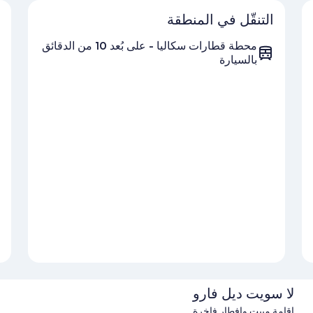
التنقّل في المنطقة
محطة قطارات سكاليا - على بُعد 10 من الدقائق
بالسيارة
لا سويت ديل فارو
إقامة مبيت وإفطار فاخرة