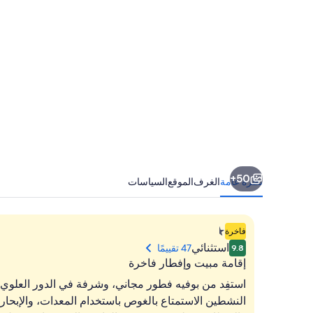
50+
نظرة عامة
الغرف
الموقع
السياسات
منشأة
فاخرة
فندقية
استثنائي
47 تقييمًا
9.8
مصنفة
إقامة مبيت وإفطار فاخرة
بـ
استفِد من بوفيه فطور مجاني، وشرفة في الدور العلوي،
1.401298464324817E-
النشطين الاستمتاع بالغوص باستخدام المعدات، والإبحا
45