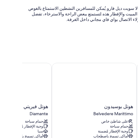
ا سويت ديل فارو.يُمكن للمسافرين النشطين الاستمتاع بالغوص
المبيت والإفطار هذه.لتستمتع ببعض الراحة والاسترخاء، تفضل
ء الاتصال بواي فاي مجاني داخل الغرفة.
رّاجات، ولا يُسمَح بالتدخين
دة في تنظيم الجولات وحجز التذاكر
هوتل بوسيدون
هوتل فيريتي
فراش متميزة وقائمة الوسائد، بالإضافة إلى مزايا مثل تكييف
هوتل
هوتل
هوتل بوسيدون
هوتل فيريتي
وأسرّة بإسفنج يتكيف مع شكل الجسم
بوسيدون
فيريتي
Diamante
Belvedere Marittimo
Diamante
Belvedere
على شاطئ خاص
حمام سباحة
Marittimo
ا
حمام سباحة
وجبة الإفطار مُضمنة
وجبة الإفطار مُضمنة
سبا
أماكن تسمح باصطحاب
أماكن تسمح باصطحاب