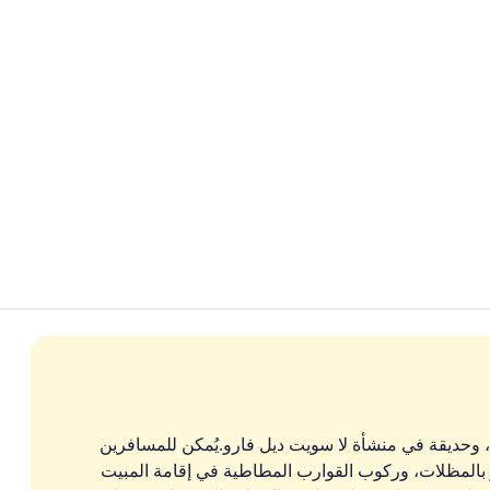
حديقة
المنشأة من ال
 وحديقة في منشأة لا سويت ديل فارو.يُمكن للمسافرين
ر بالمظلات، وركوب القوارب المطاطية في إقامة المبيت