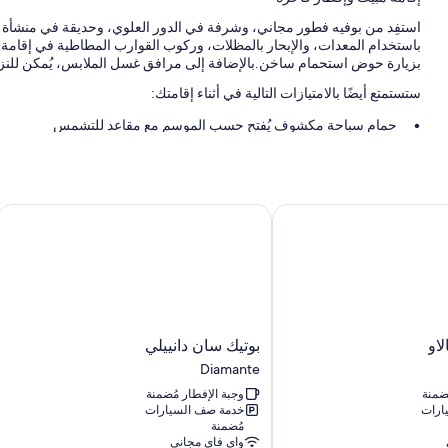
استفِد من بوفيه فطور مجاني، وشرفة في الدور العلوي، وحديقة في منشأة ل
باستخدام المعدات، والإبحار بالمظلات، وركوب القوارب المطاطية في إقامة 
بزيارة حوض استحمام ساخن.بالإضافة إلى مرافق غسل الملابس، يُمكن للنزلا
ستستمتع أيضًا بالامتيازات التالية في أثناء إقامتك:
حمام سباحة مكشوف يُفتح حسب الموسم مع مقاعد للتشمس
صف السيارة بمعرفة النزيل مجانًا
حافلة للتوصيل من وإلى المطار (بتكلفة إضافية)، ومعلومات عن جولات بالد
خزانة للأمانات في مكتب الاستقبال، ومكان لتخزين الدرّاجات، و المساع
و
بوتيك سان دانييلي
سمات الغرفة
توفر جميع غرف النزلاء في منشأة لا سويت ديل فارو وسائل راحة مثل أغطية 
وأرواب حمام.
تشمل وسائل الراحة الإضافية:
بوتيك
لاو
بوتيك سان دانييلي
ملاءات للفراش لا تسبب الحساسية، وملاءات إيطالية من طراز فريتي، 
سان
Diamante
حمامات مزودة بدُش غزير ومراحيض شطف
دانييلي
ُضمنة
وجبة الإفطار مُضمنة
Diamante
دواليب/خزائن ملابس، وأسرّة إضافية مجانية، وخدمة تنظيف الغرف يوميً
ارات
خدمة صف السيارات
مُضمنة
واي فاي مجاني