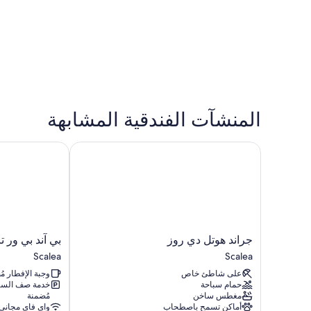
المنشآت الفندقية المشابهة
جراند هوتل دي روز
بي آند بي ور تالا
جراند
بي
جراند هوتل دي روز
بي آند بي ور تا
هوتل
آند
Scalea
Scalea
دي
بي
على شاطئ خاص
وجبة الإفطار م
روز
ور
حمام سباحة
خدمة صف السي
Scalea
تالاو
مغطس ساخن
مُضمنة
Scalea
أماكن تسمح باصطحاب
واي فاي مجاني