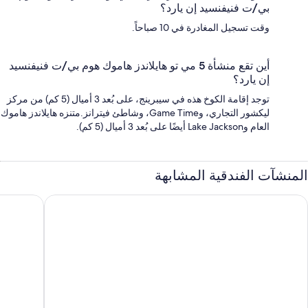
بي/ت فنيفنسيد إن يارد؟
وقت تسجيل المغادرة في 10 صباحاً.
أين تقع منشأة 5 مي تو هايلاندز هاموك هوم بي/ت فنيفنسيد
إن يارد؟
توجد إقامة الكوخ هذه في سيبرينج، على بُعد 3 أميال (5 كم) من مركز
ليكشور التجاري، وGame Time، وشاطئ فيترانز.متنزه هايلاندز هاموك
العام وLake Jackson أيضًا على بُعد 3 أميال (5 كم).
المنشآت الفندقية المشابهة
وليداي إن إكسبرس ليك ويلز ان وينتر هايفن باي آيتش جي
هوليداي إ