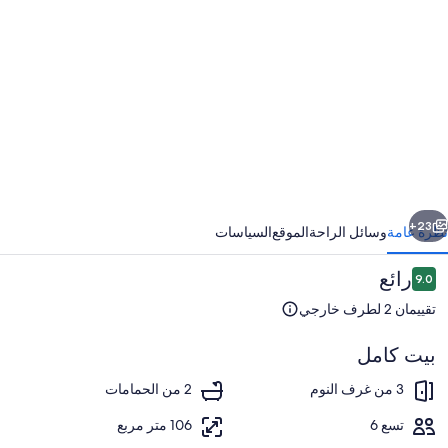
ور
ي
و
ايلاندز
اموك
وم
ابق
التالي
ي/
23+
نظرة عامة
وسائل الراحة
الموقع
السياسات
التقييمات
رائع
9.0
نيفنسيد
9.0 من 10
تقييمان 2 لطرف خارجي
ن
ارد
بيت كامل
3 من غرف النوم
2 من الحمامات
تسع 6
106 متر مربع
المنشأة من الداخل