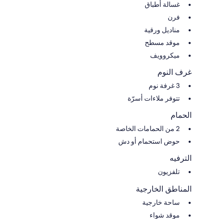
غسالة أطباق
فرن
مناديل ورقية
موقد مسطح
ميكروويف
غرف النوم
3 غرفة نوم
تتوفر ملاءات أسرّة
الحمام
2 من الحمامات الخاصة
حوض استحمام أو دش
الترفيه
تلفزيون
المناطق الخارجية
ساحة خارجية
موقد شواء