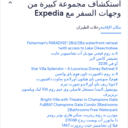
استكشاف مجموعة كبيرة من
وجهات السفر مع Expedia
مكان الإقامة
رحلات الطيران
ر
Fisherman's PARADISE! 2Bd/2Ba waterfront retreat
ا
with access to Lake Okeechobee!
ب
ر
6 بد روم فيجي موديل آت تشامبيونز جايت
ا
ر
ط
تشيشر كاتس لاير
ب
ا
ق
ر
أو في 3238
ي
ب
ا
ر
ط
5 Star Villa Splendor – A Luxurious Disney Retreat
ا
ب
ا
ق
ر
ط
4 بد روم دافنبورت تاون هوم باي واتسن
ي
ب
ا
ق
ر
س
ط
هوم2 سويتس باي هيلتون أورلاندو ساوث دافينبورت
ا
ي
ب
ا
ق
ر
ي
ط
لاجونا ريف باي أورلاندو شورت تيرم
ل
ا
ي
ب
ا
ق
ر
س
ط
بيوتيفول 5بيندا سمنغل فاميلي وي جيم روم 106 ليك ويلسون
ـ
ا
ي
ب
ا
ق
ي
س
ط
بريزيرف
ل
ا
ي
ب
F
ق
ر
ي
س
ط
Bright Villa with Theater in Champions Gate
i
ـ
ل
ا
ي
ا
ق
ر
ي
س
ط
Fu8867 Champions Gate Condo 3Bedrooms
ـ
ل
ا
ي
ب
ا
s
ق
6
ي
س
2Bathrooms Free Waterpark
ب
ت
ـ
ل
ا
ي
ب
ر
h
ي
س
ط
مودرن بد روم ريتريت ميكي هاري بوتر رومز
أ
ـ
ل
ا
ا
د
ق
ر
e
ش
ي
س
ط
ذا مانورز آت ويست ريدج 215168
ي
ـ
ل
ي
ب
ا
r
ر
و
ق
ر
5
ي
س
فيلا إن تشامبينز جيت ريزورت 1467