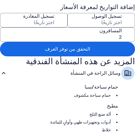
إضافة التواريخ لمعرفة الأسعار
سمات الغرفة
تسجيل الوصول
تسجيل المغادرة
تقدم جميع غرف النزلاء في منشأة 5 مي تو هايلاندز هاموك هوم بي/ت فنيفنسيد
إن يارد وسائل راحة مثل تكييف.
المسافرون
تتضمن وسائل الراحة الإضافية:
تدفئة ومراوح سقف
2 حمامات مزودة بأحواض استحمام أو حجيرات دش
التحقق من توفر الغرف
ساحات خارجية، ومطابخ، وغسالات أطباق
المزيد عن هذه المنشأة الفندقية
وسائل الراحة في المنشأة
حمام سباحة/سبا
حمام سباحة مكشوف
مطبخ
آلة صنع الثلج
أدوات وتجهيزات طهي وأوانٍ للمائدة
خلاط