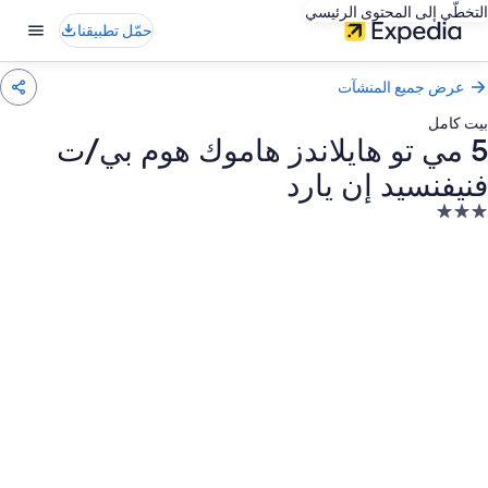
التخطّي إلى المحتوى الرئيسي
حمّل تطبيقنا
عرض جميع المنشآت
بيت كامل
5 مي تو هايلاندز هاموك هوم بي/ت
فنيفنسيد إن يارد
نشأة
ندقية
صنفة
ـ
3.
جوم
عرض