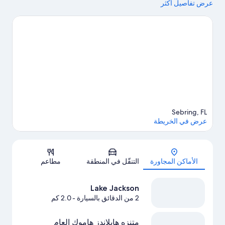
عرض تفاصيل أكثر
وRafter T Ranch Phase I Conservation Easement لمن يرغبون في
الاستمتاع بالجمال الطبيعي للمنطقة.هل تطلع إلى الاستمتاع بحضور
حدث أو مباراة في أثناء تواجدك في المدينة؟ احظ بمشاهدة ما يُحدث في
مجمع الرياضات المتعددة هايلاندس أو حلبة سباق سيبرينج الدولية.
تفضل
بزيارة أدلتنا للسفر إلى سيبرينج
Sebring, FL
عرض في الخريطة
الخريطة
الأماكن المجاورة
التنقّل في المنطقة
مطاعم
Lake Jackson
2 من الدقائق بالسيارة
- 2.0 كم
متنزه هايلاندز هاموك العام