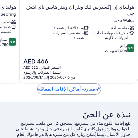
هوليداي
هوليداي
هوليداي إن إكسبرس ليك ويلز ان وينتر هايفن باي آيتش
هوليداي
إن
إن
جي
Sebring
إكسبرس
إكسبرس
Lake Wales
حمام سب
ليك
آند
خدمة ص
ويلز
حمام سباحة
وجبة الإفطار مُضمنة
سويتس
مُضمنة
أماكن تسمح باصطحاب
خدمة صف السيارات
ان
سيبرينج
الحيوانات الأليفة
مُضمنة
8.8
وينتر
باي
ممتاز
8.8
من
هايفن
آيتش
750 تقييمًا
9.2
رائع
9.2
10،
باي
جي
من
1,006 تقييمات
ممتاز،
آيتش
Sebring
10،
السعر
AED 466
750
جي
رائع،
الحالي
تقييمًا
Lake
1,006
السعر النهائي: AED 522
هو
Wales
يشمل الضرائب والرسوم
تقييمات
AED
من 2026/08/16 إلى 2026/08/17
466
مقارنة أماكن الإقامة المماثلة
نبذة عن الحيّ
تقع إقامة الكوخ هذه في سيبرينج. يستحق كل من ملعب سيبرينج
للجولف وهاردر هول كانتري كلوب الزيارة في حال وجود نشاط على
جدول الأعمال، بينما يُمكن زيارة كل من متنزه هايلاندز هاموك العام