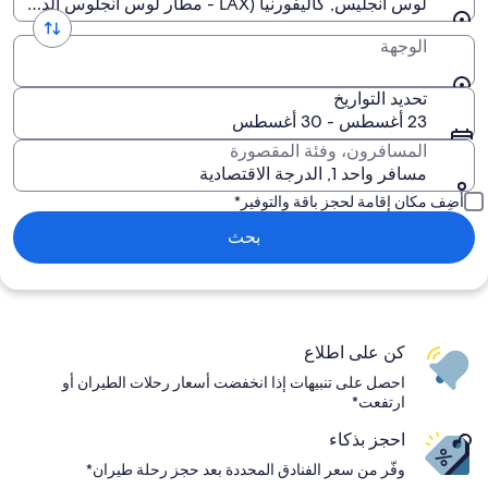
لوس أنجلّيس, كاليفورنيا (LAX - مطار لوس أنجلوس الدولي)
الوجهة
تحديد التواريخ
23 أغسطس - 30 أغسطس
المسافرون، وفئة المقصورة
مسافر واحد 1, الدرجة الاقتصادية
أضِف مكان إقامة لحجز باقة والتوفير*
بحث
كن على اطلاع
احصل على تنبيهات إذا انخفضت أسعار رحلات الطيران أو
ارتفعت*
احجز بذكاء
وفّر من سعر الفنادق المحددة بعد حجز رحلة طيران*