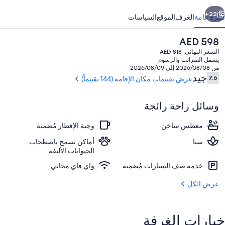
ابق
التالي
22+
نظرة عامة
الغرف
الموقع
السياسات
السعر
AED 598
الحالي
السعر النهائي: AED 818
هو
يشمل الضرائب والرسوم
AED
من 2026/08/08 إلى 2026/08/09
598
التقييمات
جيد
7.6
عرض تقييمات مكان الإقامة (144 تقييماً)
7.6 من 10
وسائل راحة رائجة
2 من المطاعم؛ يتم تقديم الإفطار، والغداء، والعشاء
مغطس ساخن
وجبة الإفطار مُضمنة
سبا
أماكن تسمح باصطحاب
الحيوانات الأليفة
خدمة صف السيارات مُضمنة
واي فاي مجاني
عرض الكل
خيارات الغرفة