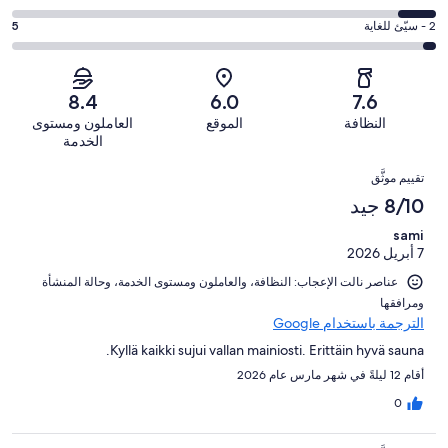
37
6
جيد.
التصنيف
من
-
درجة
2 - سيّئ للغاية
5
57
4
أصل
مقبول.
التصنيف
من
-
144
32
2
أصل
سيّئ.
من
من
-
144
8.4
6.0
7.6
13
تقييمات
أصل
سيّئ
من
من
النظافة
الموقع
العاملون ومستوى
النزلاء
144
للغاية.
تقييمات
أصل
الخدمة
من
5
النزلاء
144
التقييمات
تقييمات
من
تقييم موثَّق
من
النزلاء
أصل
8/10 جيد
تقييمات
144
النزلاء
sami
من
7 أبريل 2026
تقييمات
النزلاء
عناصر نالت الإعجاب: ⁦النظافة⁩، و⁦العاملون ومستوى الخدمة⁩، و⁦حالة المنشأة
ومرافقها⁩
الترجمة باستخدام Google
Kyllä kaikki sujui vallan mainiosti. Erittäin hyvä sauna.
أقام 12 ليلةً في شهر مارس عام 2026
0