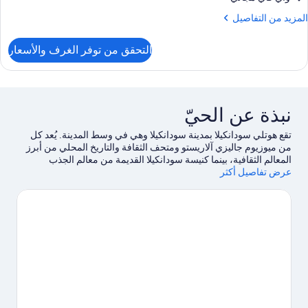
ريران
لمزيد
المزيد من التفاصيل
رديان
ن
نفصلان
لتفاصيل
التحقق من توفر الغرف والأسعار
ن
رفة
ادية
اثنين
نبذة عن الحيّ
ريران
رديان
تقع هوتلي سودانكيلا بمدينة سودانكيلا وهي في وسط المدينة. يُعد كل
نفصلان
من ميوزيوم جاليزي آلاريستو ومتحف الثقافة والتاريخ المحلي من أبرز
المعالم الثقافية، بينما كنيسة سودانكيلا القديمة من معالم الجذب
عرض تفاصيل أكثر
السياحي المحلية.استمتع بالمنحدرات الموجودة في المنطقة من خلال
التزلج لمسافات طويلة والتزلج على التلال، ولا تفوت فرصة إمكانية
التزلج على الجليد في مكان قريب والمشي باستخدام أحذية الثلج.
تفضل
بزيارة أدلتنا للسفر إلى سودانكيلا