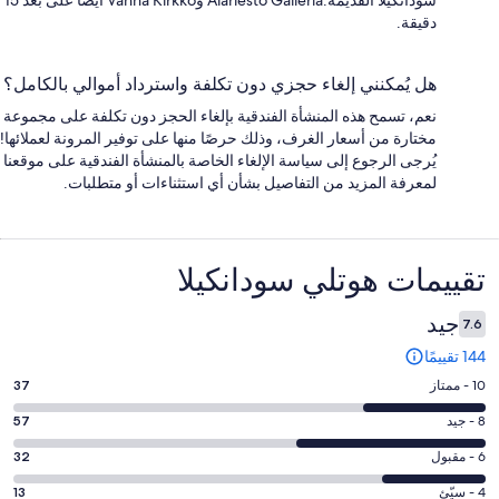
دقيقة.
هل يُمكنني إلغاء حجزي دون تكلفة واسترداد أموالي بالكامل؟
نعم، تسمح هذه المنشأة الفندقية بإلغاء الحجز دون تكلفة على مجموعة
مختارة من أسعار الغرف، وذلك حرصًا منها على توفير المرونة لعملائها!
يُرجى الرجوع إلى سياسة الإلغاء الخاصة بالمنشأة الفندقية على موقعنا
لمعرفة المزيد من التفاصيل بشأن أي استثناءات أو متطلبات.
التقييمات
تقييمات ⁦هوتلي سودانكيلا⁩
جيد
7.6
144 تقييمًا
درجة
10 - ممتاز
37
التصنيف
درجة
8 - جيد
57
10
التصنيف
-
درجة
6 - مقبول
32
8
ممتاز.
التصنيف
-
درجة
4 - سيّئ
13