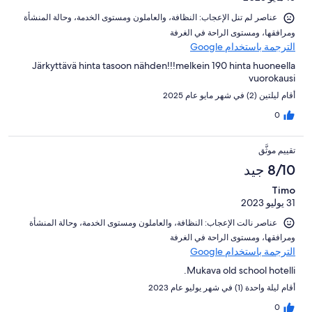
عناصر لم تنل الإعجاب: ⁦النظافة⁩، و⁦العاملون ومستوى الخدمة⁩، و⁦حالة المنشأة
ومرافقها⁩، و⁦مستوى الراحة في الغرفة⁩
الترجمة باستخدام Google
Järkyttävä hinta tasoon nähden!!!melkein 190 hinta huoneella
vuorokausi
أقام ليلتين (2) في شهر مايو عام 2025
0
تقييم موثَّق
8/10 جيد
Timo
31 يوليو 2023
عناصر نالت الإعجاب: ⁦النظافة⁩، و⁦العاملون ومستوى الخدمة⁩، و⁦حالة المنشأة
ومرافقها⁩، و⁦مستوى الراحة في الغرفة⁩
الترجمة باستخدام Google
Mukava old school hotelli.
أقام ليلة واحدة (1) في شهر يوليو عام 2023
0