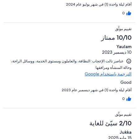
أقام ليلة واحدة (1) في شهر يوليو عام 2024
0
تقييم موثَّق
10/10 ممتاز
Yaulam
10 ديسمبر 2023
عناصر نالت الإعجاب: ⁦النظافة⁩، و⁦العاملون ومستوى الخدمة⁩، و⁦وسائل الراحة⁩،
و⁦حالة المنشأة ومرافقها⁩
الترجمة باستخدام Google
Good
أقام ليلة واحدة (1) في شهر ديسمبر عام 2023
0
تقييم موثَّق
2/10 سيّئ للغاية
Jukka
15 مايو 2025