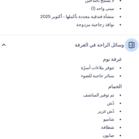
لا يُسمح بالتدخين
مبنى واحد (1)
منشأة فندقية مجددة بأكملها - أكتوبر 2025
نوافذ زجاجية مزدوجة
وسائل الراحة في الغرفة
غرفة نوم
تتوفر ملاءات أسرّة
ستائر حاجبة للضوء
الحمام
تم توفير المناشف
دُش
دُش غزير
شامبو
شطافة
صابون