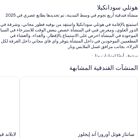
هوتلي سودانكيلا
منشأة فندقية أربع نجوم في وسط المدينة، تم تجديدها بطابع عصري في 2025
استمتع يالإقامة في هوتلي سودانكيلا واستفِد من بوفيه فطور مجاني، وشرفة في
الدور العلوي، ومعرض فني في المنشأة.خصص ببعض الوقت للاسترخاء في السبا
الموجودة في المنشأة.احرص على الاستمتاع بالإفطار، والغداء، والعشاء في
المطعمين الموجودين في داخل المنشأة.يتوفر واي فاي مجاني داخل الغرفة لكل
النزلاء، بجانب مرافق غسل الملابس وبار.
ستتوفر أيضًا امتيازات مثل:
صف السيارة بمعرفة النزيل مجانًا
المنشآت الفندقية المشابهة
محطة شحن السيارات الكهربائية، و6 قاعات اجتماعات، ومتجر هدايا
انتاز هوتل أورورا آند إيجلوز
لابلاند فيل
تخزين الأمتعة، وجرائد مجانية، وكُتُب
سمات الغرفة
تقدم جميع الغرف الـ 127 وسائل راحة مثل مساحات عمل مناسبة للكمبيوتر
المحمول، بالإضافة إلى مزايا مثل إنترنت لاسلكي مجاناً ووحدات ميني بار.
تتضمن وسائل الراحة الإضافية:
دُش غزير، ومراحيض شطف، ومجففات شعر
سانتاز
لابلاند
سانتاز هوتل أورورا آند إيجلوز
لابلاند ف
تلفزيونات ذكية 55-بوصة مزودة بخدمات بث وقنوات تلفزيونية رقمية