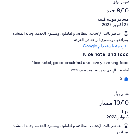
تقييم موثَّق
8/10 جيد
مسافر هويته مُثبتة
23 أكتوبر 2023
عناصر نالت الإعجاب: ⁦النظافة⁩، و⁦العاملون ومستوى الخدمة⁩، و⁦حالة المنشأة
ومرافقها⁩، و⁦مستوى الراحة في الغرفة⁩
الترجمة باستخدام Google
Nice hotel and food
Nice hotel, good breakfast and lovely evening food.
أقام 4 ليالٍ في شهر سبتمبر عام 2023
0
تقييم موثَّق
10/10 ممتاز
Irja
3 يوليو 2023
عناصر نالت الإعجاب: ⁦النظافة⁩، و⁦العاملون ومستوى الخدمة⁩، و⁦حالة المنشأة
ومرافقها⁩