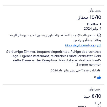
تقييم موثَّق
10/10 ممتاز
Dietbert
4 يوليو 2024
عناصر نالت الإعجاب: ⁦النظافة⁩، و⁦العاملون ومستوى الخدمة⁩، و⁦وسائل الراحة⁩،
و⁦حالة المنشأة ومرافقها⁩
الترجمة باستخدام Google
Geräumige Zimmer, bequem eingerichtet. Ruhige aber zentrale
Lage. Eigenes Restaurant, reichliches Frühstücksbuffet. Sehr
nette Dame an der Rezeption. Mein Fahrrad durfte ich auf‘s
Zimmer nehmen.
أقام ليلة واحدة (1) في شهر يوليو عام 2024
0
تقييم موثَّق
8/10 جيد
Lilja