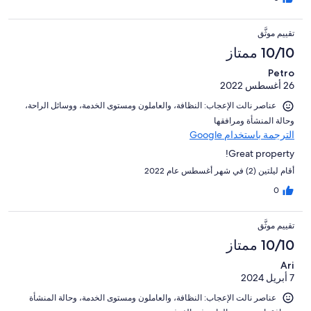
تقييم موثَّق
10/10 ممتاز
Petro
26 أغسطس 2022
عناصر نالت الإعجاب: ⁦النظافة⁩، و⁦العاملون ومستوى الخدمة⁩، و⁦وسائل الراحة⁩،
و⁦حالة المنشأة ومرافقها⁩
الترجمة باستخدام Google
Great property!
أقام ليلتين (2) في شهر أغسطس عام 2022
0
تقييم موثَّق
10/10 ممتاز
Ari
7 أبريل 2024
عناصر نالت الإعجاب: ⁦النظافة⁩، و⁦العاملون ومستوى الخدمة⁩، و⁦حالة المنشأة