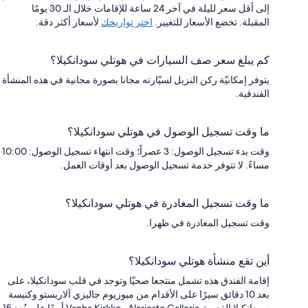
إلى أقل سعر لليلة في آخر 24 ساعة للإقامات خلال الـ 30 يومًا
المقبلة. تخضع الأسعار للتغيير.
اختر تواريخك
لأسعار أكثر دقة.
كم يبلغ سعر صف السيارات في هوتلي سودانكيلا؟
يتوفر إمكانيّة ركن النزيل لسيّارته مجانا بصورة مجانية في هذه المنشأة
الفندقية.
ما وقت تسجيل الوصول في هوتلي سودانكيلا؟
وقت بدء تسجيل الوصول: 3 عصراً؛ وقت انتهاء تسجيل الوصول: 10:00
مساءً. لا تتوفر خدمة تسجيل الوصول بعد أوقات العمل.
ما وقت تسجيل المغادرة في هوتلي سودانكيلا؟
وقت تسجيل المغادرة في ظهرا.
أين تقع منشأة هوتلي سودانكيلا؟
إقامة الفندق هذه تشمل منتجعا صحيّا وتوجد في قلب سودانكيلا، على
بعد 10 دقائق سيرًا على الأقدام من ميوزيوم جاليزي آلاريستو وكنيسة
سودانكيلا القديمة.Alariesto Galleria وVanha Kirkko أيضًا على بُعد 15