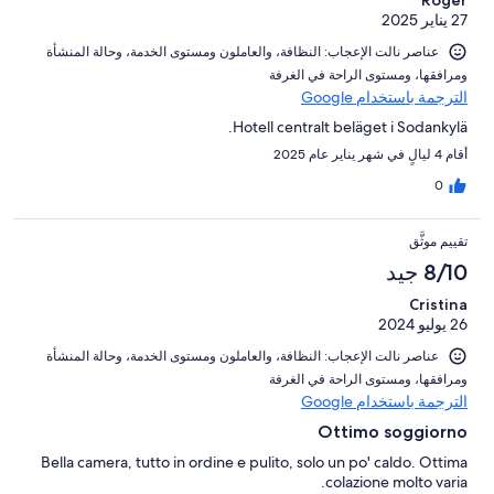
Roger
27 يناير 2025
عناصر نالت الإعجاب: ⁦النظافة⁩، و⁦العاملون ومستوى الخدمة⁩، و⁦حالة المنشأة
ومرافقها⁩، و⁦مستوى الراحة في الغرفة⁩
الترجمة باستخدام Google
Hotell centralt beläget i Sodankylä.
أقام 4 ليالٍ في شهر يناير عام 2025
0
تقييم موثَّق
8/10 جيد
Cristina
26 يوليو 2024
عناصر نالت الإعجاب: ⁦النظافة⁩، و⁦العاملون ومستوى الخدمة⁩، و⁦حالة المنشأة
ومرافقها⁩، و⁦مستوى الراحة في الغرفة⁩
الترجمة باستخدام Google
Ottimo soggiorno
Bella camera, tutto in ordine e pulito, solo un po' caldo. Ottima
colazione molto varia.