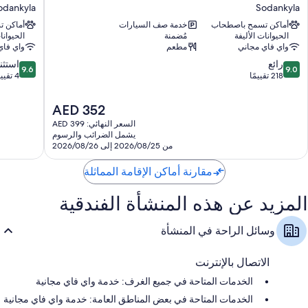
هوتل
فيل
odankyla
Sodankyla
دواليب/خزائن ملابس، وخدمة تنظيف الغرف يوميًا، ومكاتب
أورورا
فيليدج
أماكن تسمح باصطحاب
خدمة صف السيارات
أماكن 
آند
odankyla
الحيوانات الأليفة
مُضمنة
الحيوانا
إيجلوز
واي فاي مجاني
مطعم
واي فاي
Sodankyla
9.6
9.0
رائع
استثن
9.6
9.0
من
من
218 تقييمًا
4 تقييمات
10،
10،
رائع،
استثنائي،
السعر
AED 352
4
218
الحالي
السعر النهائي: AED 399
تقييمًا
تقييمات
هو
يشمل الضرائب والرسوم
AED
من 2026/08/25 إلى 2026/08/26
352
مقارنة أماكن الإقامة المماثلة
المزيد عن هذه المنشأة الفندقية
وسائل الراحة في المنشأة
الاتصال بالإنترنت
الخدمات المتاحة في جميع الغرف: خدمة واي فاي مجانية
الخدمات المتاحة في بعض المناطق العامة: خدمة واي فاي مجانية