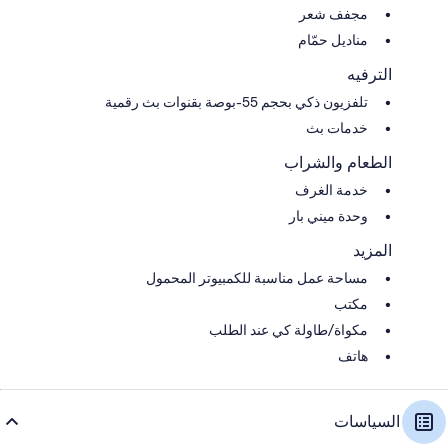
مجفف شعر
مناديل حمّام
الترفيه
تلفزيون ذكي بحجم 55-بوصة بقنوات بث رقمية
خدمات بث
الطعام والشراب
خدمة الغرف
وحدة ميني بار
المزيد
مساحة عمل مناسبة للكمبيوتر المحمول
مكتب
مكواة/طاولة كي عند الطلب
هاتف
السياسات