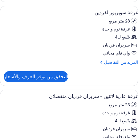
رفة
ادية
ستعراض
ميني بار ومكتب ومساحة عمل للكمبيوتر الم
9
اثنين
غرفة سوبريور لفردين
ميع
28 متر مربع
ور
غرفة نوم واحدة
رفة
وبريور
يتّسع لـ 4
فردين
سريران فرديان
واي فاي مجاني
لمزيد
المزيد من التفاصيل
ن
لتفاصيل
التحقق من توفر الغرف والأسعار
ن
رفة
وبريور
ستعراض
ميني بار ومكتب ومساحة عمل للكمبيوتر الم
9
فردين
غرفة عادية لاثنين - سريران فرديان منفصلان
ميع
23 متر مربع
ور
غرفة نوم واحدة
رفة
ادية
يتّسع لـ 4
اثنين
سريران فرديان
واي فاي مجاني