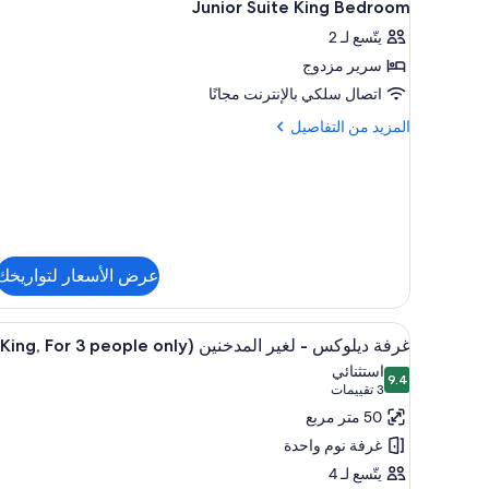
1
لفردين
Junior Suite King Bedroom
جميع
يتّسع لـ 2
صور
سرير مزدوج
Junior
Suite
اتصال سلكي بالإنترنت مجانًا
King
المزيد
المزيد من التفاصيل
Bedroom
من
التفاصيل
عن
Junior
Suite
King
Bedroom
عرض الأسعار لتواريخك
استعراض
ألحفة محشوة بالريش وخزنة داخل 
9
غرفة ديلوكس - لغير المدخنين (King, For 3 people only)
جميع
استثنائي
9.4
صور
9.4 من 10
(3
3 تقييمات
غرفة
تقييمات)
50 متر مربع
ديلوكس
غرفة نوم واحدة
-
يتّسع لـ 4
لغير