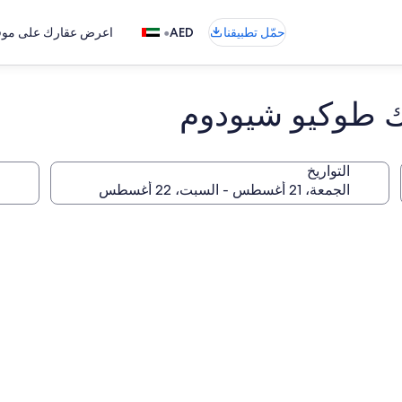
•
حمّل تطبيقنا
AED
اعرض عقارك على موقع
يك طوكيو شيودوم
التواريخ