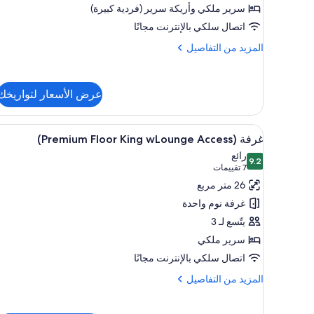
سرير ملكي‫‬ وأريكة سرير (فردية كبيرة)
المدخنين
اتصال سلكي بالإنترنت مجانًا
(King,
For
المزيد
المزيد من التفاصيل
3
من
التفاصيل
people
عن
only)
عرض الأسعار لتواريخك
غرفة
ديلوكس
-
استعراض
إطلالة الغرفة
لغير
18
غرفة (Premium Floor King wLounge Access)
جميع
المدخنين
رائع
(King,
9.2
صور
9.2 من 10
(7
7 تقييمات
For
غرفة
تقييمات)
26 متر مربع
3
(Premium
people
غرفة نوم واحدة
Floor
only)
يتّسع لـ 3
King
سرير ملكي
wLounge
اتصال سلكي بالإنترنت مجانًا
Access)
المزيد
المزيد من التفاصيل
من
التفاصيل