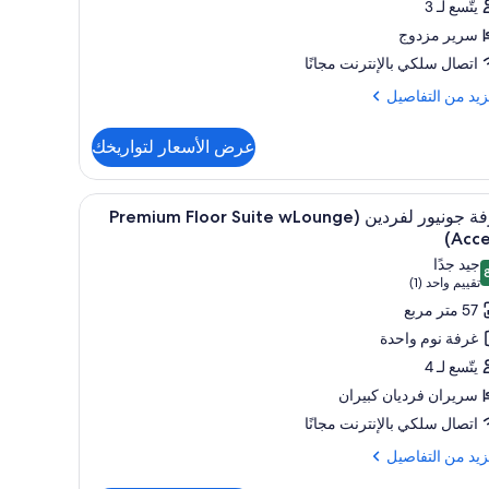
يتّسع لـ 3
دينة
سرير مزدوج
(Premiu
اتصال سلكي بالإنترنت مجانًا
Flo
wLoun
زيد
زيد من التفاصيل
Acces
فاصيل
عرض الأسعار لتواريخك
ة
وجة
تعراض
ومكتب ومكواة/لوح كي
ألحفة محشوة بالريش وخزنة داخل الغرفة ومكتب و
19
غرفة جونيور لفردين (Premium Floor Suite wLounge
يع
ر
Acce
ر
دينة
جيد جدًا
(Premi
فة
 من 10
(تقييم
تقييم واحد (1)
Fl
نيور
واحد
57 متر مربع
wLou
ردين
(1))
Acce
غرفة نوم واحدة
(Premiu
يتّسع لـ 4
Flo
سريران فرديان كبيران
Sui
اتصال سلكي بالإنترنت مجانًا
wLoun
Acces
زيد
زيد من التفاصيل