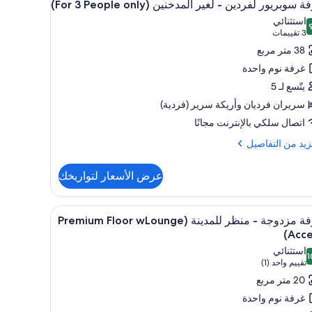
8
 سوبريور لفردين - لغير المدخنين (For 3 People only)
يع
استثنائي
ر
 من 10
(3
3 تقييمات
فة
تقييمات)
38 متر مربع
بريور
غرفة نوم واحدة
ردين
يتّسع لـ 5
سريران فرديان‫‬ وأريكة سرير (فردية)
ر
اتصال سلكي بالإنترنت مجانًا
مدخنين
(F
زيد
زيد من التفاصيل
فاصيل
Peop
عرض الأسعار لتواريخك
on
ة
ريور
تعراض
ومكتب ومكواة/لوح كي
ألحفة محشوة بالريش وخزنة داخل الغرفة ومكتب و
18
دين
غرفة مزدوجة - منظر للمدينة (Premium Floor wLounge
يع
Acce
ر
ر
استثنائي
دخنين
1
فة
1 من 10
(تقييم
تقييم واحد (1)
(
دوجة
واحد
20 متر مربع
(1))
Peo
غرفة نوم واحدة
o
ظر