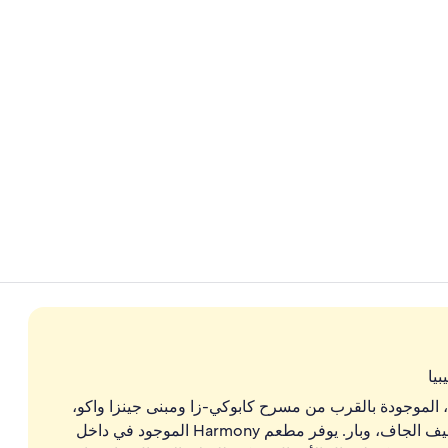
ردهة تنفيذية
بار (في المنشا
يا
، الموجودة بالقرب من مسرح كابوكي-زا ومبنى جينزا واكو،
متجر البقالة/المستلزمات العامة، وخدمة الغسيل/التنظيف الجاف، وبار. يوفر مطعم Harmony الموجود في داخل