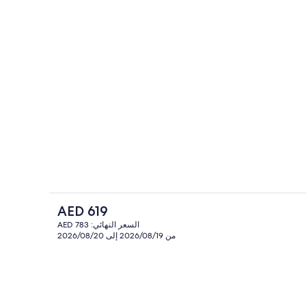
مصعد
السعر
AED 619
الحالي
السعر النهائي: AED 783
هو
من 2026/08/19 إلى 2026/08/20
ة)
ألحفة محشوة بالريش وخزنة داخل الغرفة 
AED
619