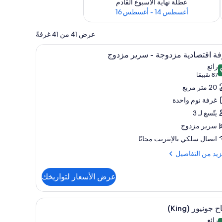
عطلة نهاية الأسبوع القادم
أغسطس 14 - أغسطس 16
عرض 41 من 41 غرفةً
تعراض
ومكتب ومكواة/لوح كي
ألحفة محشوة بالريش وخزنة داخل الغرفة ومكتب و
9
ة اقتصادية مزدوجة - سرير مزدوج
يع
رائع
ر
 من 10
(87
87 تقييمًا
فة
تقييمًا)
20 متر مربع
صادية
غرفة نوم واحدة
دوجة
يتّسع لـ 3
سرير مزدوج
ير
اتصال سلكي بالإنترنت مجانًا
دوج
زيد
زيد من التفاصيل
فاصيل
عرض الأسعار لتواريخك
ة
صادية
تعراض
ومكتب ومكواة/لوح كي
ألحفة محشوة بالريش وخزنة داخل الغرفة ومكتب و
14
وجة
 جونيور (King)
يع
رائع