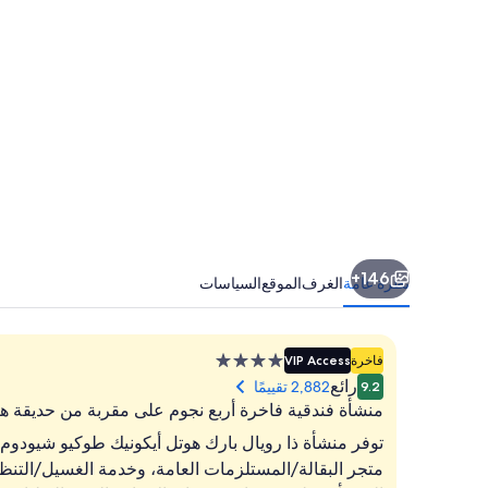
طوكيو
شيودوم
146+
نظرة عامة
الغرف
الموقع
السياسات
منشأة
فاخرة
VIP Access
فندقية
رائع
2,882 تقييمًا
9.2
مصنفة
منشأة فندقية فاخرة أربع نجوم على مقربة من حديقة هيب
بـ
توفر منشأة ذا رويال بارك هوتل أيكونيك طوكيو شيودوم
4.0
نجوم