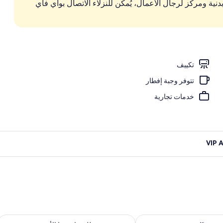
نية ومركز لرجال الأعمال، يُمكن للنزلاء الاتصال بواي فاي
الريش وخزنة داخل الغرفة ومكتب ومكواة/لوح كي
تكييف
تتوفر وجبة إفطار
خدمات تجارية
 لغد للفترة أغسطس 7 - أغسطس 8
تحقق من مدى التوفر لعطلة نهاية هذا الأسبوع للف