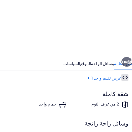
ور
Sta
a
th
hear
o
Villach
ابق
التالي
grea
10+
نظرة عامة
وسائل الراحة
الموقع
السياسات
outdoo
التقييمات
6.0
عرض تقييم واحد 1
spac
6.0 من 10
شقة كاملة
2 من غرف النوم
حمام واحد
وسائل راحة رائجة
2 عدّة غرف نوم وواي فاي وملاءات أسرّة