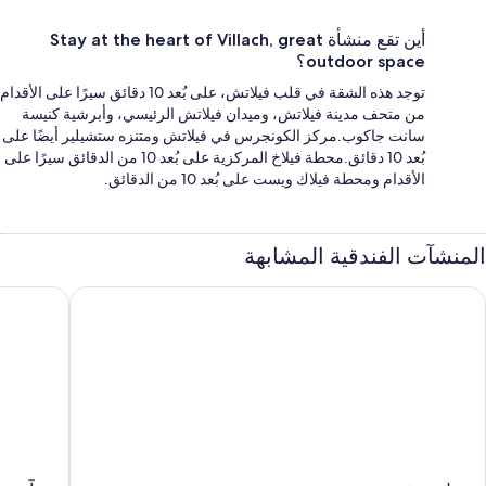
أين تقع منشأة Stay at the heart of Villach, great
outdoor space؟
توجد هذه الشقة في قلب فيلاتش، على بُعد 10 دقائق سيرًا على الأقدام
من متحف مدينة فيلاتش، وميدان فيلاتش الرئيسي، وأبرشية كنيسة
سانت جاكوب.مركز الكونجرس في فيلاتش ومتنزه ستشيلير أيضًا على
بُعد 10 دقائق.محطة فيلاخ المركزية على بُعد 10 من الدقائق سيرًا على
الأقدام ومحطة فيلاك ويست على بُعد 10 من الدقائق.
المنشآت الفندقية المشابهة
وتل سيفين
بي آند بي 