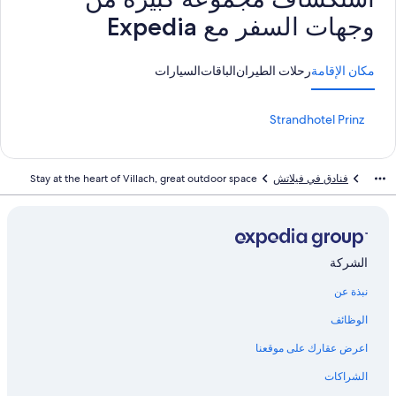
وجهات السفر مع Expedia
مكان الإقامة
رحلات الطيران
الباقات
السيارات
ر
Strandhotel Prinz
ا
ب
ط
فنادق في فيلاتش
Stay at the heart of Villach, great outdoor space
ق
ي
ا
س
ي
ل
الشركة
ـ
نبذة عن
S
t
الوظائف
r
a
اعرض عقارك على موقعنا
n
d
الشراكات
h