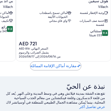
هوتل
بي
هوتل سيفين
بي آند ب
سيفين
آند
Villach
Villach
Villach
بي
وجبة الإفطار مُضمنة
أماكن تسمح باصطحاب
أماكن 
هوتول
الحيوانات الأليفة
الحيوانا
فيليش
خدمة صف السيارات
واي فاي مجاني
تكييف
Villach
مُضمنة
9.2
رائع
9.2
9.4
استثنائي
من
347 تقييمًا
9.4
من
223 تقييمًا
10،
10،
رائع،
السعر
AED 721
استثنائي،
347
الحالي
223
السعر النهائي: AED 816
تقييمًا
هو
يشمل الضرائب والرسوم
تقييمًا
AED
من 2026/08/16 إلى 2026/08/17
721
مقارنة أماكن الإقامة المماثلة
نبذة عن الحيّ
تقع هذه الشقة بمدينة فيلاتش وهي في وسط المدينة وعلى النهر. يُعد كل
من قلعة لاندسكرون وقلعة فينكنشتاين من معالم الجذب السياحية
المحلية، بينما يُمكن مشاهدة الجمال الطبيعي للمنطقة في أوسياتشر لاك
عرض تفاصيل أكثر
وحديقة تريغلاف الوطنية.لا تفوت زيارة كل من كيرنتن ثيرمي