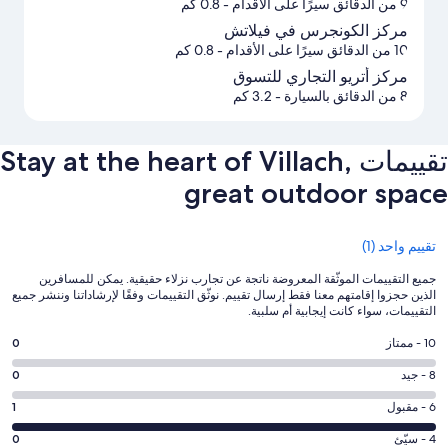
9 من الدقائق سيرًا على الأقدام
- 0.8 كم
مركز الكونجرس في فيلاتش
10 من الدقائق سيرًا على الأقدام
- 0.8 كم
مركز أتريو التجاري للتسوق
8 من الدقائق بالسيارة
- 3.2 كم
تقييمات ⁦Stay at the heart of Villach,
great outdoor space⁩
التقييمات
تقييم واحد (1)
جميع التقييمات الموثّقة المعروضة ناتجة عن تجارب نزلاء حقيقية. يمكن للمسافرين
الذين حجزوا إقامتهم معنا فقط إرسال تقييم. نوثّق التقييمات وفقًا لإرشاداتنا وننشر جميع
التقييمات، سواء كانت إيجابية أم سلبية.
درجة
10 - ممتاز
0
التصنيف
درجة
8 - جيد
0
10
التصنيف
-
درجة
6 - مقبول
1
8
ممتاز.
التصنيف
-
درجة
4 - سيّئ
0