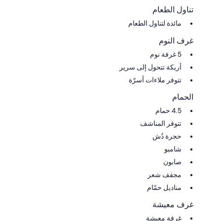
تناول الطعام
مائدة لتناول الطعام
غرف النوم
5 غرفة نوم
أريكة تتحول إلى سرير
تتوفر ملاءات أسرّة
الحمام
4.5 حمام
تتوفر المناشف
حجرة دُش
شامبو
صابون
مجفف شعر
مناديل حمّام
غرف معيشة
غرفة معيشة