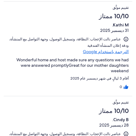
تقييم موثَّق
10/10 ممتاز
Kathi M.
31 ديسمبر 2025
عناصر نالت الإعجاب: ⁦النظافة⁩، و⁦تسجيل الوصول⁩، و⁦جهة التواصل مع المنشأة⁩،
و⁦دقة إعلان المنشأة الفندقية⁩
الترجمة باستخدام Google
Wonderful home and host made sure any questions we had
were answered promptlyGreat for our mother daughters
weekend
أقام 3 ليالٍ في شهر ديسمبر عام 2025
0
تقييم موثَّق
10/10 ممتاز
Cindy B.
28 ديسمبر 2025
عناصر نالت الإعجاب: ⁦النظافة⁩، و⁦تسجيل الوصول⁩، و⁦جهة التواصل مع المنشأة⁩،