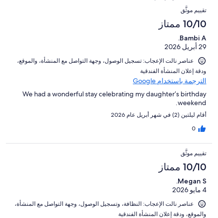
تقييمات
التقييمات
232
تقييم موثَّق
النزلاء
من
10/10 ممتاز
تقييمات
Bambi A.
النزلاء
29 أبريل 2026
عناصر نالت الإعجاب: ⁦تسجيل الوصول⁩، و⁦جهة التواصل مع المنشأة⁩، و⁦الموقع⁩،
و⁦دقة إعلان المنشأة الفندقية⁩
الترجمة باستخدام Google
We had a wonderful stay celebrating my daughter’s birthday
weekend.
أقام ليلتين (2) في شهر أبريل عام 2026
0
تقييم موثَّق
10/10 ممتاز
Megan S.
4 مايو 2026
عناصر نالت الإعجاب: ⁦النظافة⁩، و⁦تسجيل الوصول⁩، و⁦جهة التواصل مع المنشأة⁩،
و⁦الموقع⁩، و⁦دقة إعلان المنشأة الفندقية⁩