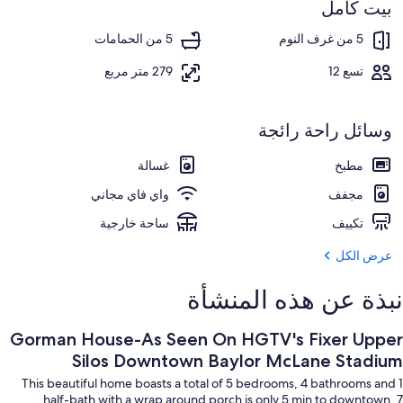
Stadiu
بيت كامل
ماكينة لصنع القهوة/الشاي، ثلاجة، ميكرووي
5 من غرف النوم
5 من الحمامات
تسع 12
279 متر مربع
وسائل راحة رائجة
مطبخ
غسالة
مجفف
واي فاي مجاني
تكييف
ساحة خارجية
عرض الكل
نبذة عن هذه المنشأة
Gorman House-As Seen On HGTV's Fixer Upper
Silos Downtown Baylor McLane Stadium
This beautiful home boasts a total of 5 bedrooms, 4 bathrooms and 1
half-bath with a wrap around porch is only 5 min to downtown, 7