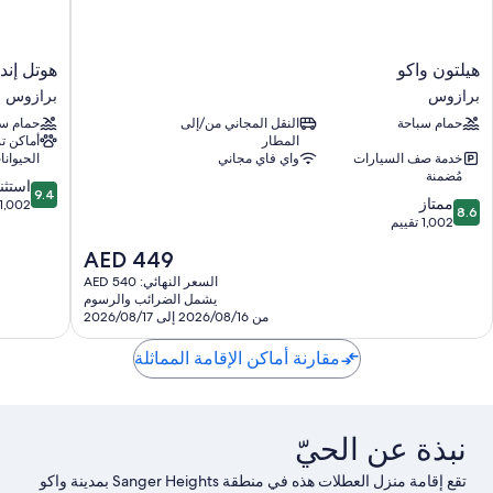
هيلتون
هوتل
هيلتون واكو
هوتل إند
واكو
إنديجو
برازوس
برازوس
برازوس
واكو
حمام سباحة
النقل المجاني من/إلى
حمام سب
-
المطار
أماكن 
بايلور
خدمة صف السيارات
واي فاي مجاني
الحيوانا
باي
مُضمنة
9.4
آيتش
استثن
9.4
8.6
ممتاز
من
جي
1,002 تقييم
8.6
من
1,002 تقييم
10،
برازوس
10،
استثنائي،
السعر
AED 449
ممتاز،
1,002
الحالي
1,002
السعر النهائي: AED 540
تقييم
هو
يشمل الضرائب والرسوم
تقييم
AED
من 2026/08/16 إلى 2026/08/17
449
مقارنة أماكن الإقامة المماثلة
نبذة عن الحيّ
تقع إقامة منزل العطلات هذه في منطقة Sanger Heights بمدينة واكو