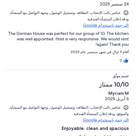
24 سبتمبر 2025
عناصر نالت الإعجاب: ⁦النظافة⁩، و⁦تسجيل الوصول⁩، و⁦جهة التواصل مع المنشأة⁩،
و⁦دقة إعلان المنشأة الفندقية⁩
الترجمة باستخدام Google
The Gorman House was perfect for our group of 10. The kitchen
was well appointed. Host is very responsive. We would rent
again! Thank you!
أقام 3 ليالٍ في شهر سبتمبر عام 2025
0
تقييم موثَّق
10/10 ممتاز
Myriam M.
6 أبريل 2025
عناصر نالت الإعجاب: ⁦النظافة⁩، و⁦تسجيل الوصول⁩، و⁦جهة التواصل مع المنشأة⁩،
و⁦الموقع⁩، و⁦دقة إعلان المنشأة الفندقية⁩
الترجمة باستخدام Google
Enjoyable, clean and spacious