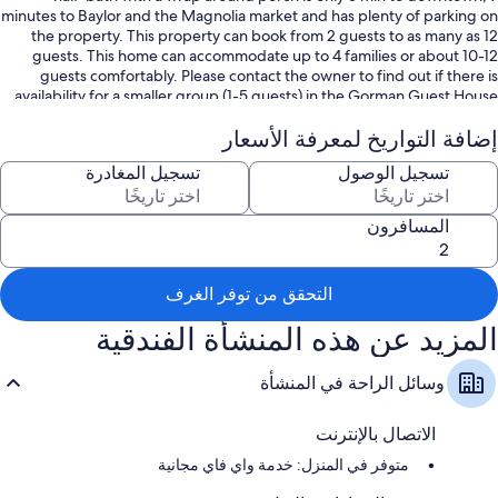
minutes to Baylor and the Magnolia market and has plenty of parking on
the property. This property can book from 2 guests to as many as 12
guests. This home can accommodate up to 4 families or about 10-12
guests comfortably. Please contact the owner to find out if there is
availability for a smaller group (1-5 guests) in the Gorman Guest House
at a lower rate. We are kid and pet friendly. Cribs can be provided upon
إضافة التواريخ لمعرفة الأسعار
request. The fenced yard has ample play space or room for entertaining
large groups of people, big or small. Perfect set up for wedding parties
تسجيل الوصول
تسجيل المغادرة
too.
المسافرون
التحقق من توفر الغرف
المزيد عن هذه المنشأة الفندقية
وسائل الراحة في المنشأة
الاتصال بالإنترنت
متوفر في المنزل: خدمة واي فاي مجانية