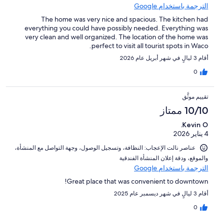
الترجمة باستخدام Google
The home was very nice and spacious. The kitchen had
everything you could have possibly needed. Everything was
very clean and well organized. The location of the home was
perfect to visit all tourist spots in Waco.
أقام 3 ليالٍ في شهر أبريل عام 2026
0
تقييم موثَّق
10/10 ممتاز
Kevin O.
4 يناير 2026
عناصر نالت الإعجاب: ⁦النظافة⁩، و⁦تسجيل الوصول⁩، و⁦جهة التواصل مع المنشأة⁩،
و⁦الموقع⁩، و⁦دقة إعلان المنشأة الفندقية⁩
الترجمة باستخدام Google
Great place that was convenient to downtown!
أقام 3 ليالٍ في شهر ديسمبر عام 2025
0