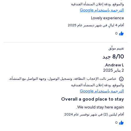
و⁦الموقع⁩، و⁦دقة إعلان المنشأة الفندقية⁩
الترجمة باستخدام Google
Lovely experience
أقام 4 ليالٍ في شهر ديسمبر عام 2025
0
تقييم موثَّق
8/10 جيد
Andrew L.
2 يناير 2025
عناصر نالت الإعجاب: ⁦النظافة⁩، و⁦تسجيل الوصول⁩، و⁦جهة التواصل مع المنشأة⁩،
و⁦الموقع⁩، و⁦دقة إعلان المنشأة الفندقية⁩
الترجمة باستخدام Google
Overall a good place to stay
We would stay here again.
أقام ليلتين (2) في شهر نوفمبر عام 2024
0