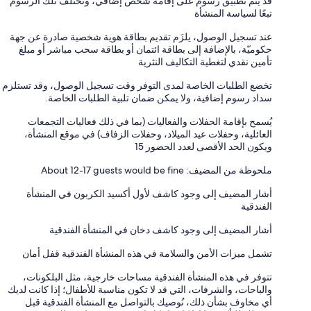
قد يتم تطبيق رسوم على إقامة شخص إضافي، وتختلف تلك الرسوم
تبعًا لسياسة المنشأة
عند تسجيل الوصول، يلزَم تقديم بطاقة هوية شخصية صادرة عن جهة
حكوميّة، بالإضافة إلى بطاقة ائتمان أو بطاقة سحب مباشر أو مبلغ
تأمين نقدي لتغطية التكاليف النثرية
تخضع الطلبات الخاصة لمدى التوفر وقت تسجيل الوصول، وقد تستلزم
سداد رسوم إضافية، ولا يمكن ضمان تلبية الطلبات الخاصة.
يُسمح بإقامة الحفلات والفعاليات (بما في ذلك فعاليات التجمعات
العائلية، وحفلات عيد الميلاد، وحفلات الزفاف) في موقع المنشأة،
ويكون الحد الأقصى لعدد الحضور 15
ملحوظة من المضيف: About 12-17 guests would be fine
أشار المضيف إلى وجود كاشف لأول أكسيد الكربون في المنشأة
الفندقية
أشار المضيف إلى وجود كاشف دخان في المنشأة الفندقية
تشمل ميزات الأمن والسلامة في هذه المنشأة الفندقية قفل أمان
تتوفر في هذه المنشأة الفندقية مساحات خارجية، مثل البلكونات،
والباحات، والشرفات، التي قد لا تكون مناسبة للأطفال؛ إذا كانت لديك
أي مخاوف بشأن ذلك، نُوصيك بالتواصل مع المنشأة الفندقية قبل