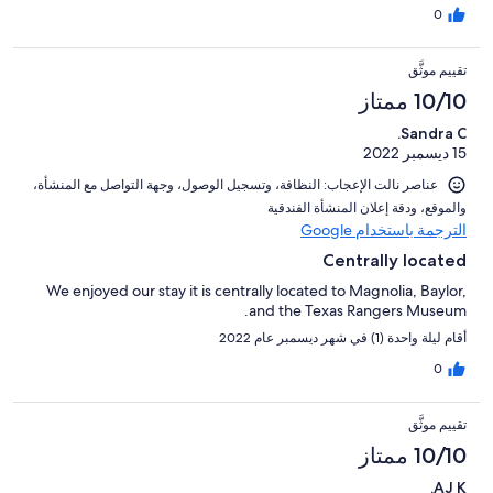
0
تقييم موثَّق
10/10 ممتاز
Sandra C.
15 ديسمبر 2022
عناصر نالت الإعجاب: ⁦النظافة⁩، و⁦تسجيل الوصول⁩، و⁦جهة التواصل مع المنشأة⁩،
و⁦الموقع⁩، و⁦دقة إعلان المنشأة الفندقية⁩
الترجمة باستخدام Google
Centrally located
We enjoyed our stay it is centrally located to Magnolia, Baylor,
and the Texas Rangers Museum.
أقام ليلة واحدة (1) في شهر ديسمبر عام 2022
0
تقييم موثَّق
10/10 ممتاز
AJ K.