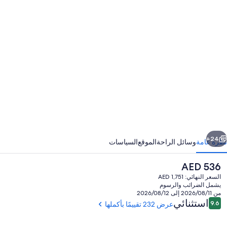
عرض
ور
Gorma
House
A
See
O
HGTV'
ابق
التالي
Fixe
24+
نظرة عامة
وسائل الراحة
الموقع
السياسات
Uppe
السعر
AED 536
Silo
الحالي
السعر النهائي: AED 1,751
Downtow
هو
يشمل الضرائب والرسوم
AED
من 2026/08/11 إلى 2026/08/12
Baylo
536
التقييمات
استثنائي
9.6
عرض 232 تقييمًا بأكملها
9.6 من 10
McLan