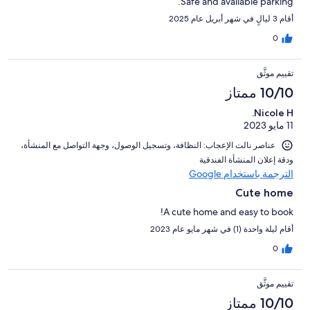
Safe and available parking.
أقام 3 ليالٍ في شهر أبريل عام 2025
0
تقييم موثَّق
10/10 ممتاز
Nicole H.
11 مايو 2023
عناصر نالت الإعجاب: ⁦النظافة⁩، و⁦تسجيل الوصول⁩، و⁦جهة التواصل مع المنشأة⁩،
و⁦دقة إعلان المنشأة الفندقية⁩
الترجمة باستخدام Google
Cute home
A cute home and easy to book!
أقام ليلة واحدة (1) في شهر مايو عام 2023
0
تقييم موثَّق
10/10 ممتاز