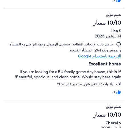
تقييم موثَّق
10/10 ممتاز
Lisa S.
14 سبتمبر 2023
عناصر نالت الإعجاب: ⁦النظافة⁩، و⁦تسجيل الوصول⁩، و⁦جهة التواصل مع المنشأة⁩،
و⁦الموقع⁩، و⁦دقة إعلان المنشأة الفندقية⁩
الترجمة باستخدام Google
Excellent home!
If you're looking for a BU family game day house, this is it!
Beautiful, spacious, and clean home. Would stay here again!
أقام ليلة واحدة (1) في شهر سبتمبر عام 2023
0
تقييم موثَّق
10/10 ممتاز
Cheryl v.
2 يناير 2025