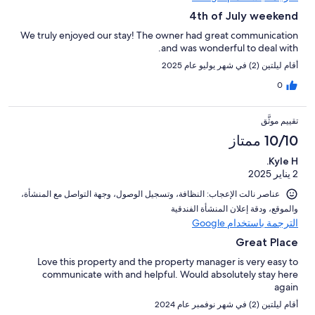
4th of July weekend
We truly enjoyed our stay! The owner had great communication
and was wonderful to deal with.
أقام ليلتين (2) في شهر يوليو عام 2025
0
تقييم موثَّق
10/10 ممتاز
Kyle H.
2 يناير 2025
عناصر نالت الإعجاب: ⁦النظافة⁩، و⁦تسجيل الوصول⁩، و⁦جهة التواصل مع المنشأة⁩،
و⁦الموقع⁩، و⁦دقة إعلان المنشأة الفندقية⁩
الترجمة باستخدام Google
Great Place
Love this property and the property manager is very easy to
communicate with and helpful. Would absolutely stay here
again
أقام ليلتين (2) في شهر نوفمبر عام 2024