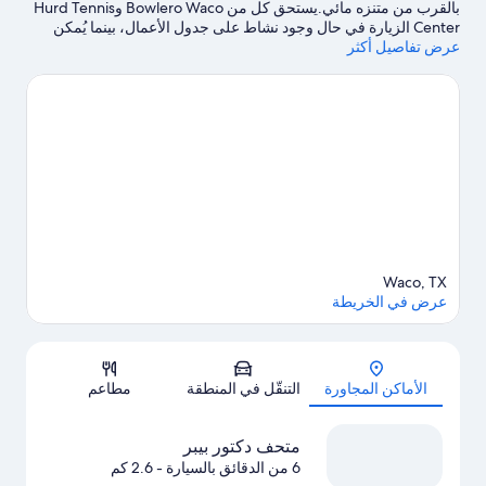
بالقرب من متنزه مائي.يستحق كل من Bowlero Waco وHurd Tennis
Center الزيارة في حال وجود نشاط على جدول الأعمال، بينما يُمكن
عرض تفاصيل أكثر
زيارة كل من ماغنوليا ماركت آت ذا سايلوز وسوق تكساس المركزي
لمن يرغبون التسوق.هل تصطحب أطفالك في السفر؟ لا تفوت زيارة
حديقة حيوانات متنزه كاميرون، أو استمتع بحدث أو مباراة في إستاد
مكلاين.اكتشف المغامرات المائية في المنطقة من خلال إمكانية ركوب
الجت سكي في مكان قريب وركوب قوارب التجديف القريبتين، أو
استمتع بأنشطة الهواء الطلق الرائعة من خلال إمكانية ركوب الخيل في
مكان قريب وركوب الدراجات الجبلية.
تفضل بزيارة أدلتنا للسفر إلى واكو
Waco, TX
عرض في الخريطة
الخريطة
الأماكن المجاورة
التنقّل في المنطقة
مطاعم
متحف دكتور بيبر
6 من الدقائق بالسيارة
- 2.6 كم