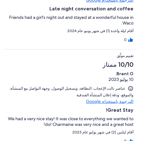
Late night conversation and coffee
Friends had a girl's night out and stayed at a wonderful house in
Waco.
أقام ليلة واحدة (1) في شهر يونيو عام 2024
0
تقييم موثَّق
10/10 ممتاز
Brent O.
10 يوليو 2023
عناصر نالت الإعجاب: ⁦النظافة⁩، و⁦تسجيل الوصول⁩، و⁦جهة التواصل مع المنشأة⁩،
و⁦الموقع⁩، و⁦دقة إعلان المنشأة الفندقية⁩
الترجمة باستخدام Google
Great Stay!
We had a very nice stay! It was close to everything we wanted to
do! Charmaine was very nice and a great host!
أقام ليلتين (2) في شهر يوليو عام 2023
0