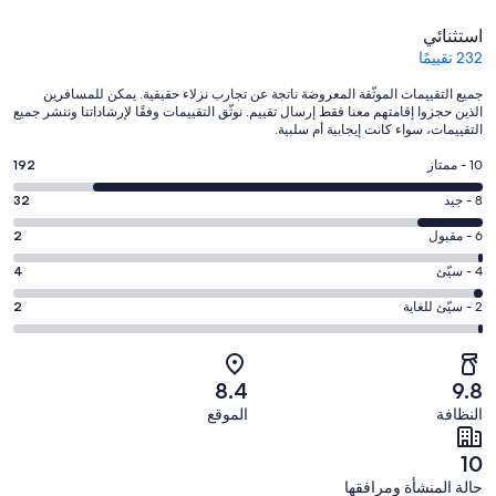
التقييمات
استثنائي
232 تقييمًا
جميع التقييمات الموثّقة المعروضة ناتجة عن تجارب نزلاء حقيقية. يمكن للمسافرين
الذين حجزوا إقامتهم معنا فقط إرسال تقييم. نوثّق التقييمات وفقًا لإرشاداتنا وننشر جميع
التقييمات، سواء كانت إيجابية أم سلبية.
درجة
10 - ممتاز
192
التصنيف
درجة
8 - جيد
32
10
التصنيف
-
درجة
6 - مقبول
2
8
ممتاز.
التصنيف
-
درجة
4 - سيّئ
4
192
6
جيد.
التصنيف
من
-
درجة
2 - سيّئ للغاية
2
32
4
أصل
مقبول.
التصنيف
من
-
232
2
2
أصل
سيّئ.
من
من
-
232
8.4
9.8
4
تقييمات
أصل
سيّئ
من
من
النظافة
الموقع
النزلاء
232
للغاية.
تقييمات
أصل
من
2
النزلاء
232
10
تقييمات
من
من
حالة المنشأة ومرافقها
النزلاء
أصل