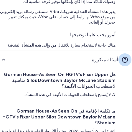
وصولك للتأكد مما إذا كان بإمكانها توفير غرفة مناسبة لك
يدير هذه المنشأة الفندقية شريكنا، Vrbo. ستتلقى رسالة بريد إلكتروني
من موقع Vrbo بها رابط إلى حساب على Vrbo، حيث يمكنك تغيير
حجزك أو إلغائه.
أمور يجب علينا توضيحها
هناك حاجة لاستخدام سيارة للانتقال من وإلى هذه المنشأة الفندقية
أسئلة متكررة
هل Gorman House-As Seen On HGTV's Fixer Upper
Silos Downtown Baylor McLane Stadium مناسبة
لاصطحاب الحيوانات الأليفة؟
لا، لا يُسمح باصطحاب الحيوانات الأليفة في هذه المنشأة.
ما تكلفة الإقامة في Gorman House-As Seen On
HGTV's Fixer Upper Silos Downtown Baylor McLane
Stadium؟
اعتبارًا من 6 أغسطس 2026، ستبدأ الأسعار الخاصة بإقامة ليلة واحدة