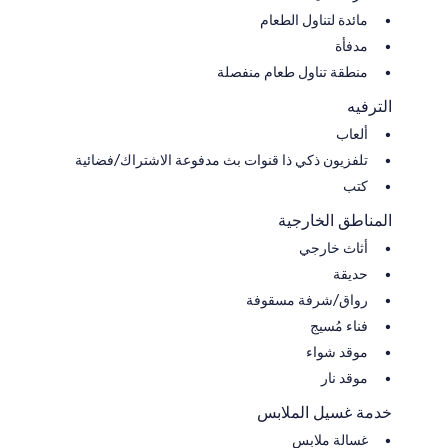
مائدة لتناول الطعام
مدفأة
منطقة تناول طعام منفصلة
الترفيه
ألعاب
تلفزيون ذكي ذا قنوات بث مدفوعة الاشتراك/فضائية
كتب
المناطق الخارجية
أثاث خارجي
حديقة
رواق/شرفة مسقوفة
فناء مُسيج
موقد شواء
موقد نار
خدمة غسيل الملابس
غسالة ملابس