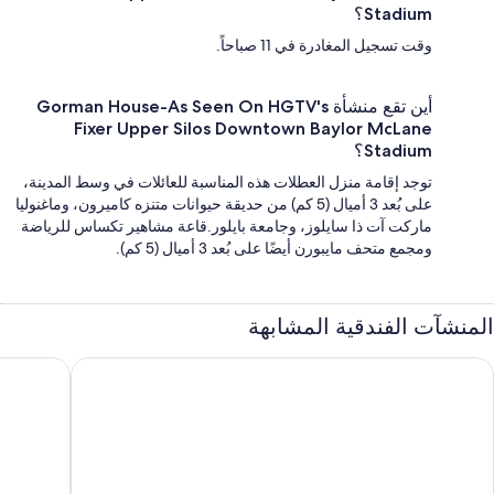
Stadium؟
وقت تسجيل المغادرة في 11 صباحاً.
أين تقع منشأة Gorman House-As Seen On HGTV's
Fixer Upper Silos Downtown Baylor McLane
Stadium؟
توجد إقامة منزل العطلات هذه المناسبة للعائلات في وسط المدينة،
على بُعد 3 أميال (5 كم) من حديقة حيوانات متنزه كاميرون، وماغنوليا
ماركت آت ذا سايلوز، وجامعة بايلور.قاعة مشاهير تكساس للرياضة
ومجمع متحف مايبورن أيضًا على بُعد 3 أميال (5 كم).
المنشآت الفندقية المشابهة
يلتون واكو
هوتل إنديج