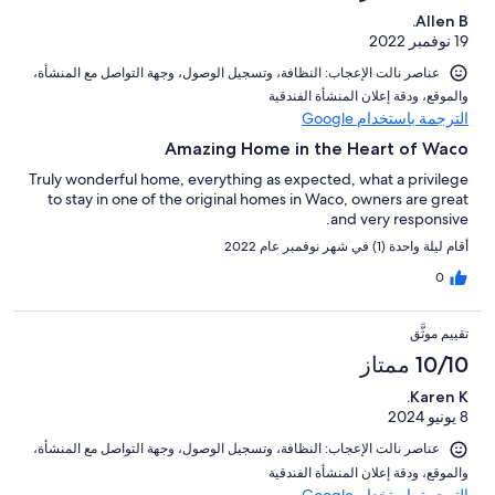
Allen B.
19 نوفمبر 2022
عناصر نالت الإعجاب: ⁦النظافة⁩، و⁦تسجيل الوصول⁩، و⁦جهة التواصل مع المنشأة⁩،
و⁦الموقع⁩، و⁦دقة إعلان المنشأة الفندقية⁩
الترجمة باستخدام Google
Amazing Home in the Heart of Waco
Truly wonderful home, everything as expected, what a privilege
to stay in one of the original homes in Waco, owners are great
and very responsive.
أقام ليلة واحدة (1) في شهر نوفمبر عام 2022
0
تقييم موثَّق
10/10 ممتاز
Karen K.
8 يونيو 2024
عناصر نالت الإعجاب: ⁦النظافة⁩، و⁦تسجيل الوصول⁩، و⁦جهة التواصل مع المنشأة⁩،
و⁦الموقع⁩، و⁦دقة إعلان المنشأة الفندقية⁩
الترجمة باستخدام Google