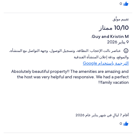
0
تقييم موثَّق
10/10 ممتاز
Guy and Kristin M.
9 يناير 2026
عناصر نالت الإعجاب: ⁦النظافة⁩، و⁦تسجيل الوصول⁩، و⁦جهة التواصل مع المنشأة⁩،
و⁦الموقع⁩، و⁦دقة إعلان المنشأة الفندقية⁩
الترجمة باستخدام Google
Absolutely beautiful property!! The amenities are amazing and
the host was very helpful and responsive. We had a perfect
family vacation!!
أقام 7 ليالٍ في شهر يناير عام 2026
0