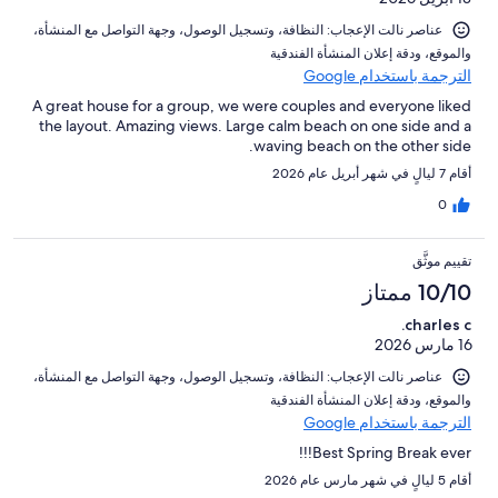
من
تقييمات
عناصر نالت الإعجاب: ⁦النظافة⁩، و⁦تسجيل الوصول⁩، و⁦جهة التواصل مع المنشأة⁩،
النزلاء
و⁦الموقع⁩، و⁦دقة إعلان المنشأة الفندقية⁩
الترجمة باستخدام Google
A great house for a group, we were couples and everyone liked
the layout. Amazing views. Large calm beach on one side and a
waving beach on the other side.
أقام 7 ليالٍ في شهر أبريل عام 2026
0
تقييم موثَّق
10/10 ممتاز
charles c.
16 مارس 2026
عناصر نالت الإعجاب: ⁦النظافة⁩، و⁦تسجيل الوصول⁩، و⁦جهة التواصل مع المنشأة⁩،
و⁦الموقع⁩، و⁦دقة إعلان المنشأة الفندقية⁩
الترجمة باستخدام Google
Best Spring Break ever!!!
أقام 5 ليالٍ في شهر مارس عام 2026