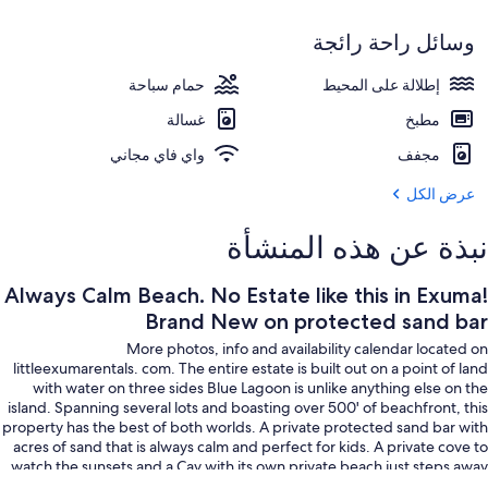
san
على الشاطئ، كراسي للتشمس
ba
وسائل راحة رائجة
إطلالة على المحيط
حمام سباحة
مطبخ
غسالة
مجفف
واي فاي مجاني
عرض الكل
نبذة عن هذه المنشأة
Always Calm Beach. No Estate like this in Exuma!
Brand New on protected sand bar
More photos, info and availability calendar located on
littleexumarentals. com. The entire estate is built out on a point of land
with water on three sides Blue Lagoon is unlike anything else on the
island. Spanning several lots and boasting over 500' of beachfront, this
property has the best of both worlds. A private protected sand bar with
acres of sand that is always calm and perfect for kids. A private cove to
watch the sunsets and a Cay with its own private beach just steps away.