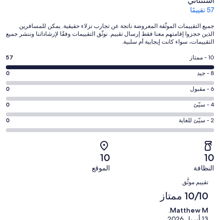
استثنائي
57 تقييمًا
جميع التقييمات الموثّقة المعروضة ناتجة عن تجارب نزلاء حقيقية. يمكن للمسافرين
الذين حجزوا إقامتهم معنا فقط إرسال تقييم. نوثّق التقييمات وفقًا لإرشاداتنا وننشر جميع
التقييمات، سواء كانت إيجابية أم سلبية.
درجة
10 - ممتاز
57
التصنيف
درجة
8 - جيد
0
10
التصنيف
-
درجة
6 - مقبول
0
8
ممتاز.
التصنيف
-
درجة
4 - سيّئ
0
57
6
جيد.
التصنيف
من
-
درجة
2 - سيّئ للغاية
0
0
4
أصل
مقبول.
التصنيف
من
-
57
0
2
أصل
سيّئ.
من
من
-
57
10
10
0
تقييمات
أصل
سيّئ
من
من
النظافة
الموقع
النزلاء
57
للغاية.
تقييمات
التقييمات
أصل
من
0
تقييم موثَّق
النزلاء
57
تقييمات
من
10/10 ممتاز
من
النزلاء
أصل
تقييمات
Matthew M.
57
النزلاء
13 أبريل 2026