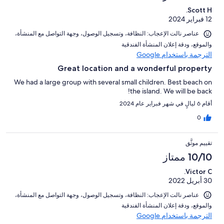
Scott H.
12 فبراير 2024
عناصر نالت الإعجاب: ⁦النظافة⁩، و⁦تسجيل الوصول⁩، و⁦جهة التواصل مع المنشأة⁩،
و⁦الموقع⁩، و⁦دقة إعلان المنشأة الفندقية⁩
الترجمة باستخدام Google
Great location and a wonderful property
We had a large group with several small children. Best beach on
the island. We will be back!
أقام 6 ليالٍ في شهر فبراير عام 2024
0
تقييم موثَّق
10/10 ممتاز
Victor C.
30 أبريل 2022
عناصر نالت الإعجاب: ⁦النظافة⁩، و⁦تسجيل الوصول⁩، و⁦جهة التواصل مع المنشأة⁩،
و⁦الموقع⁩، و⁦دقة إعلان المنشأة الفندقية⁩
الترجمة باستخدام Google