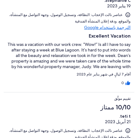
Stephanie C.
19 يناير 2023
عناصر نالت الإعجاب: ⁦النظافة⁩، و⁦تسجيل الوصول⁩، و⁦جهة التواصل مع المنشأة⁩،
و⁦الموقع⁩، و⁦دقة إعلان المنشأة الفندقية⁩
الترجمة باستخدام Google
Excellent Vacation
This was a vacation with our work crew. “Wow!” Is all I have to say
after staying a week at Blue Lagoon. It’s hard to put into words
all the beauty and relaxation we took in for the week. Dean’s
property is amazing and we were taken care of the whole time
by his wonderful property manager, Judy. We are leaving with
so many wonderful memories. Exuma has our heart!
أقام 7 ليالٍ في شهر يناير عام 2023
0
تقييم موثَّق
10/10 ممتاز
teti t.
21 أبريل 2023
عناصر نالت الإعجاب: ⁦النظافة⁩، و⁦تسجيل الوصول⁩، و⁦جهة التواصل مع المنشأة⁩،
و⁦الموقع⁩، و⁦دقة إعلان المنشأة الفندقية⁩