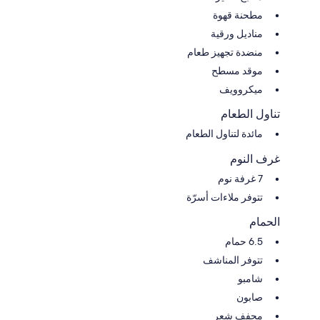
مطحنة قهوة
مناديل ورقية
منضدة تجهيز طعام
موقد مسطح
ميكروويف
تناول الطعام
مائدة لتناول الطعام
غرف النوم
7 غرفة نوم
تتوفر ملاءات أسرّة
الحمام
6.5 حمام
تتوفر المناشف
شامبو
صابون
مجفف شعر