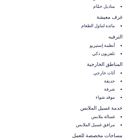
مناديل حمّام
غرف معيشة
مائدة لتناول الطعام
الترفيه
أنظمة إستيريو
تلفزيون ذكي
المناطق الخارجية
أثاث خارجي
حديقة
شرفة
موقد شواء
خدمة غسيل الملابس
غسالة ملابس
مرافق غسيل الملابس
مساحات مخصصة للعمل