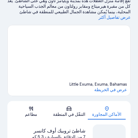
تقع إقامة منزل العطلات هذه بمدينة ويليامز تاون وهي على الشاطئ. يُعد
كل من مقبرة هيرميتاج ومقابر رولتاون من معالم الجذب السياحية
المحلية، بينما يُمكن مشاهدة الجمال الطبيعي للمنطقة في شاطئ
عرض تفاصيل أكثر
تروبيك أوف كانسر وLittle Exuma Beaches.من خلال إمكانية ركوب
الجت سكي في مكان قريب، وركوب قوارب التجديف، والغوص
باستخدام المعدات في أماكن قريبة، ستستمتع بخوض الكثير من التجارب
المثيرة في المياه.
تفضل بزيارة أدلتنا للسفر إلى ويليامز تاون
Little Exuma, Exuma, Bahamas
عرض في الخريطة
الخريطة
الأماكن المجاورة
التنقّل في المنطقة
مطاعم
شاطئ تروبيك أوف كانسر
7 من الدقائق بالسيارة
- 5.3 كم