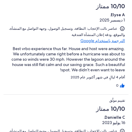
10/10 ممتاز
Elyse A.
1 ديسمبر 2025
عناصر نالت الإعجاب: ⁦النظافة⁩، و⁦تسجيل الوصول⁩، و⁦جهة التواصل مع المنشأة⁩،
و⁦الموقع⁩، و⁦دقة إعلان المنشأة الفندقية⁩
الترجمة باستخدام Google
Best vrbo experience thus far. House and host were amazing.
We unfortunately came right before a hurricane was about to
come so winds were 30 mph. However the lagoon around the
house was still flat calm and our saving grace. Such a beautiful
spot. We didn’t even want to leave!
أقام 4 ليالٍ في شهر أكتوبر عام 2025
0
تقييم موثَّق
10/10 ممتاز
Danielle C.
16 يوليو 2023
عناصر نالت الإعجاب: ⁦النظافة⁩، و⁦تسجيل الوصول⁩، و⁦جهة التواصل مع المنشأة⁩،