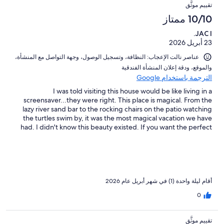
تقييم موثَّق
10/10 ممتاز
JAC I.
23 أبريل 2026
عناصر نالت الإعجاب: ⁦النظافة⁩، و⁦تسجيل الوصول⁩، و⁦جهة التواصل مع المنشأة⁩،
و⁦الموقع⁩، و⁦دقة إعلان المنشأة الفندقية⁩
الترجمة باستخدام Google
I was told visiting this house would be like living in a
screensaver...they were right. This place is magical. From the
lazy river sand bar to the rocking chairs on the patio watching
the turtles swim by, it was the most magical vacation we have
had. I didn't know this beauty existed. If you want the perfect
place to escape and see the most amazing place in a stunning
home this is it. Somehow the owners managed to design a
home where every bedroom and every window in the living
areas all look at the ocean. Cannot say enough about the beauty
of this home and location. I want to move here! We will be back.
أقام ليلة واحدة (1) في شهر أبريل عام 2026
0
تقييم موثَّق