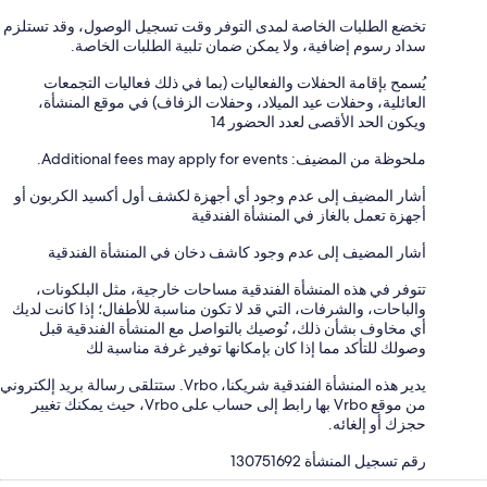
تخضع الطلبات الخاصة لمدى التوفر وقت تسجيل الوصول، وقد تستلزم
سداد رسوم إضافية، ولا يمكن ضمان تلبية الطلبات الخاصة.
يُسمح بإقامة الحفلات والفعاليات (بما في ذلك فعاليات التجمعات
العائلية، وحفلات عيد الميلاد، وحفلات الزفاف) في موقع المنشأة،
ويكون الحد الأقصى لعدد الحضور 14
ملحوظة من المضيف: Additional fees may apply for events.
أشار المضيف إلى عدم وجود أي أجهزة لكشف أول أكسيد الكربون أو
أجهزة تعمل بالغاز في المنشأة الفندقية
أشار المضيف إلى عدم وجود كاشف دخان في المنشأة الفندقية
تتوفر في هذه المنشأة الفندقية مساحات خارجية، مثل البلكونات،
والباحات، والشرفات، التي قد لا تكون مناسبة للأطفال؛ إذا كانت لديك
أي مخاوف بشأن ذلك، نُوصيك بالتواصل مع المنشأة الفندقية قبل
وصولك للتأكد مما إذا كان بإمكانها توفير غرفة مناسبة لك
يدير هذه المنشأة الفندقية شريكنا، Vrbo. ستتلقى رسالة بريد إلكتروني
من موقع Vrbo بها رابط إلى حساب على Vrbo، حيث يمكنك تغيير
حجزك أو إلغائه.
رقم تسجيل المنشأة ⁦130751692⁩