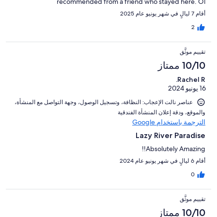
recommended from a friend who stayed here. Ol
أقام 7 ليالٍ في شهر يونيو عام 2025
2
تقييم موثَّق
10/10 ممتاز
Rachel R.
16 يونيو 2024
عناصر نالت الإعجاب: ⁦النظافة⁩، و⁦تسجيل الوصول⁩، و⁦جهة التواصل مع المنشأة⁩،
و⁦الموقع⁩، و⁦دقة إعلان المنشأة الفندقية⁩
الترجمة باستخدام Google
Lazy River Paradise
Absolutely Amazing!!
أقام 6 ليالٍ في شهر يونيو عام 2024
0
تقييم موثَّق
10/10 ممتاز