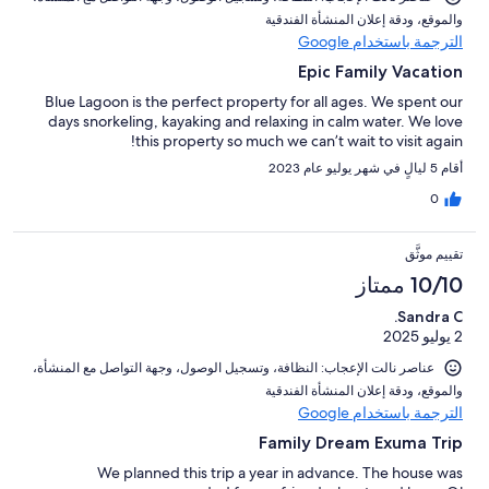
و⁦الموقع⁩، و⁦دقة إعلان المنشأة الفندقية⁩
الترجمة باستخدام Google
Epic Family Vacation
Blue Lagoon is the perfect property for all ages. We spent our
days snorkeling, kayaking and relaxing in calm water. We love
this property so much we can’t wait to visit again!
أقام 5 ليالٍ في شهر يوليو عام 2023
0
تقييم موثَّق
10/10 ممتاز
Sandra C.
2 يوليو 2025
عناصر نالت الإعجاب: ⁦النظافة⁩، و⁦تسجيل الوصول⁩، و⁦جهة التواصل مع المنشأة⁩،
و⁦الموقع⁩، و⁦دقة إعلان المنشأة الفندقية⁩
الترجمة باستخدام Google
Family Dream Exuma Trip
We planned this trip a year in advance. The house was