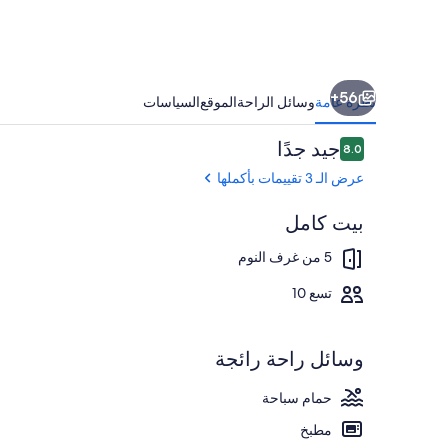
bedrooms
in
Zakynthos
56+
نظرة عامة
وسائل الراحة
الموقع
السياسات
التقييمات
جيد جدًا
8.0
8.0 من 10
عرض الـ 3 تقييمات بأكملها
بيت كامل
شرفة/رواق
5 من غرف النوم
تسع 10
وسائل راحة رائجة
حمام سباحة
مطبخ