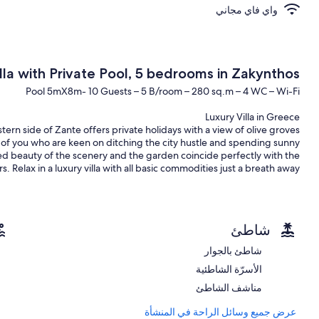
واي فاي مجاني
illa with Private Pool, 5 bedrooms in Zakynthos
Pool 5mX8m- 10 Guests – 5 B/room – 280 sq.m – 4 WC – Wi-Fi
Luxury Villa in Greece
stern side of Zante offers private holidays with a view of olive groves
of you who are keen on ditching the city hustle and spending sunny
valed beauty of the scenery and the garden coincide perfectly with the
Relax in a luxury villa with all basic commodities just a breath away.
Villa Highlights
Zante Water Village Aquapark nearby
شاطئ
Very private, yet short drive to shops and restaurants
Just refurbished
شاطئ بالجوار
Exceptional outdoor living areas
الأسرّة الشاطئية
Large pool in very private gardens
مناشف الشاطئ
Aigli Villa in Zakynthos
عرض جميع وسائل الراحة في المنشأة