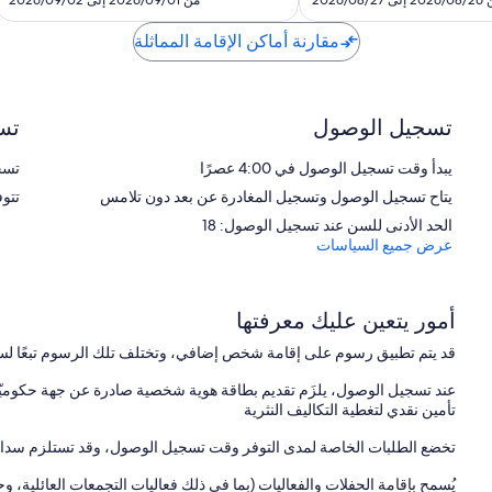
ى 2026/08/27
من 2026/09/01 إلى 2026/09/02
1,935
1,319
مقارنة أماكن الإقامة المماثلة
تسجيل الوصول
تس
يبدأ وقت تسجيل الوصول في 4:00 عصرًا
تسجيل
يتاح تسجيل الوصول وتسجيل المغادرة عن بعد دون تلامس
تتو
الحد الأدنى للسن عند تسجيل الوصول: 18
عرض جميع السياسات
أمور يتعين عليك معرفتها
قد يتم تطبيق رسوم على إقامة شخص إضافي، وتختلف تلك الرسوم تبعًا لس
عند تسجيل الوصول، يلزَم تقديم بطاقة هوية شخصية صادرة عن جهة حكوميّة،
تأمين نقدي لتغطية التكاليف النثرية
تخضع الطلبات الخاصة لمدى التوفر وقت تسجيل الوصول، وقد تستلزم سداد 
يُسمح بإقامة الحفلات والفعاليات (بما في ذلك فعاليات التجمعات العائلية، 