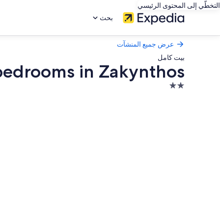
التخطّي إلى المحتوى الرئيسي
بحث
عرض جميع المنشآت
بيت كامل
5 bedrooms in Zakynthos
منشأة
فندقية
معرض
مصنفة
صور
بنجمتين
Aigli
2.0
Luxury
Villa
with
Private
Pool,
5