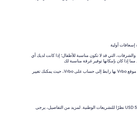
 إسعافات أولية
والشرفات، التي قد لا تكون مناسبة للأطفال؛ إذا كانت لديك أي
ما إذا كان بإمكانها توفير غرفة مناسبة لك
يدير هذه المنشأة الفندقية شريكنا، Vrbo. ستتلقى رسالة بريد إلكتروني من موقع Vrbo بها رابط إلى حساب على Vrbo، حيث يمكنك تغيير
لا يمكن أن تتعدى قيمة أي معاملات نقدية في هذه المنشأة الفندقية مبلغ USD 500 نظرًا للتشريعات الوطنية. لمزيد من التفاصيل، يرجى