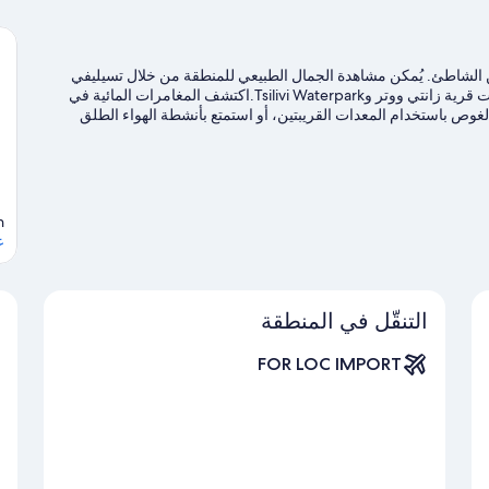
ن الشاطئ. يُمكن مشاهدة الجمال الطبيعي للمنطقة من خلال تسيليفي
بيتش وشاطئ أليكاناس.هل تصطحب أطفالك في السفر؟ لا تفوت قرية زانتي ووتر وTsilivi Waterpark.اكتشف المغامرات المائية في
ص باستخدام المعدات القريبتين، أو استمتع بأنشطة الهواء الطلق
نية ركوب الخيل في مكان قريب.
تفضل بزيارة أدلتنا للسفر إلى زاكينثوس
n
ع
التنقّل في المنطقة
FOR LOC IMPORT