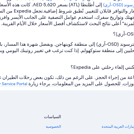
 (OSD-آري)
ر والتوافر قابلان للتغيير. تُطبق شروط إضافية.
تجعل dia
جهتك وتواريخ سفرك، استخدم عوامل التصفية على الجانب الأيسر وافرز
المرنة" أعلى نتائج البحث لاستكشاف أفضل الأسعار خلال الأيام القريبة.
ستجد الكثير من رحلات الطيران التي تقلع من أوسترسوند (OSD-آري) إلى منطقة كوبنهاجن.
لمحليين إلى منطقة ستوكهولم. إذا كنت ترغب في تغيير روتينك اليومي و
لغاء رحلتي على Expedia؟
 إلغاء أغلب رحلات الطيران في غضون 24 ساعة من إجراء الحجز. على الرغم من ذلك، تكون بعض
جوزات. للحصول على المزيد من المعلومات، برجاء زيارة
 Service Portal
السياسات
مارات العربية المتحدة
الخصوصية