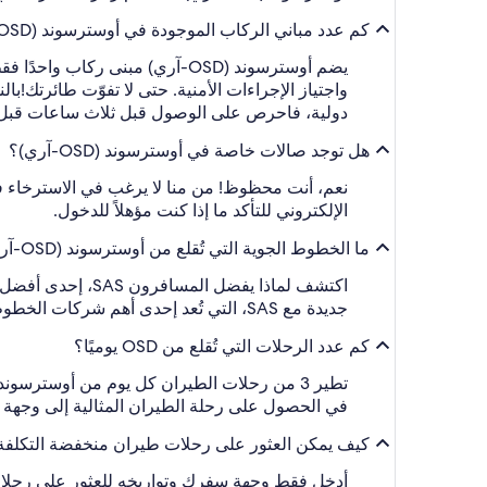
كم عدد مباني الركاب الموجودة في أوسترسوند (OSD-آري) وما الوقت الموصى به للوصول قبل موعد إقلاع رحلتي؟
يضم أوسترسوند (OSD-آري) مبنى
واجتياز الإجراءات الأمنية. حتى لا تفوّت طائرتك!
بال
دولية، فاحرص على الوصول قبل ثلاث ساعات قبل مو
هل توجد صالات خاصة في أوسترسوند (OSD-آري)؟
الإلكتروني للتأكد ما إذا كنت مؤهلاً للدخول.
ما الخطوط الجوية التي تُقلع من أوسترسوند (OSD-آري)؟
اكتشف لماذا يفضل المسافرون SAS، إحدى أفضل شركات النقل المحلية التي تقلع رحلاتها من أوسترسوند (OSD-آري)، وتتميز بما تقدمه من خدمات استثنائية.
جديدة مع SAS، التي تُعد إحدى أهم شركات الخطوط الجوية الدولية التي تخدم أوسترسوند (OSD-آري). اختر وجهتك والعروض المناسبة لك، واستمتع بتجربة لا مثيل لها.
كم عدد الرحلات التي تُقلع من OSD يوميًا؟
في الحصول على رحلة الطيران المثالية إلى وجهة 
كيف يمكن العثور على رحلات طيران منخفضة التكلفة من OSD بمساعدة ia
أدخل فقط وجهة سفرك وتواريخه للعثور على رحلا