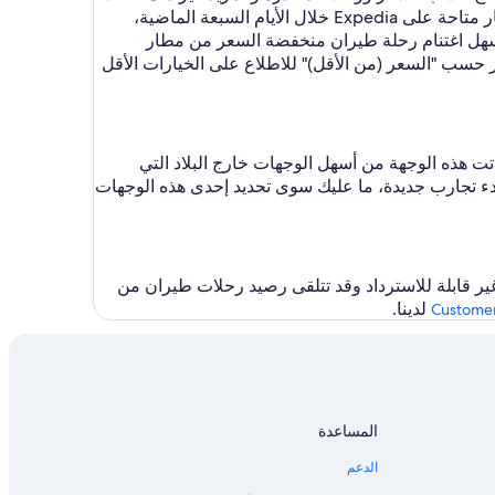
إلى أطلنطا (ATL) بسعر AED 5,620. كانت هذه الأسعار متاحة على Expedia خلال الأيام السبعة الماضية،
Expe من السهل اغتنام رحلة طيران منخفضة السعر من مطار
 حسب "السعر (من الأقل)" للاطلاع على الخيارات الأقل
 وبفضل شهرة هذا المسار، باتت هذه الوجهة من أسهل الوجهات خارج البلاد التي
بدء تجارب جديدة، ما عليك سوى تحديد إحدى هذه الوجهات
 رحلات الطيران غير قابلة للاسترداد وقد تتلقى رصيد رحلات طيران من
لدينا.
Customer
المساعدة
الدعم