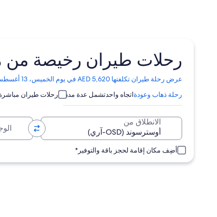
رحلات طيران رخيصة من مطار
تفتح
عرض رحلة طيران تكلفتها AED 5,620 في يوم الخميس، 13 أغسطس 2026
الصفحة
رحلة ذهاب وعودة
اتجاه واحد
تشمل عدة مدن
رحلات طيران مباشرة
في
نافذة
جديدة
الوجهة
الانطلاق من
أضِف مكان إقامة لحجز باقة والتوفير*