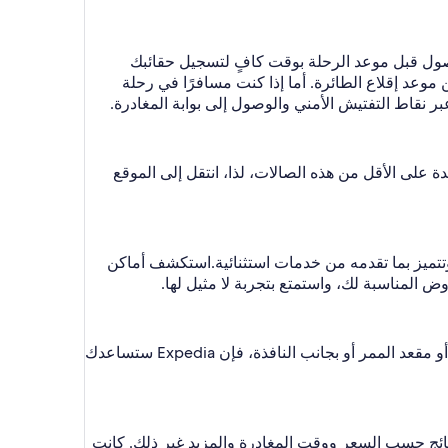
د من الوصول قبل موعد الرحلة بوقت كافٍ لتسجيل حقائبك
موعد إقلاع الطائرة. أما إذا كنت مسافرًا في رحلة
قاط التفتيش الأمني والوصول إلى بوابة المغادرة.
 يرغب في الاسترخاء في صالة خاصة بعد تسجيل الوصول؟ يضم أوسترسوند (OSD-آري) واحدة على الأقل من هذه الصالات، لذا، انتقل إلى الموقع
استكشف أماكن
تطير 3 من رحلات الطيران كل يوم من أوسترسوند (OSD-آري). سواء كنت تودّ اختيار الدرجة الاقتصادية أو الدرجة الأولى أو مقعد الممر أو بجانب النافذة، فإن Expedia ستساعدك
نتائج حسب السعر ووقت المغادرة والمزيد غير ذلك. كانت