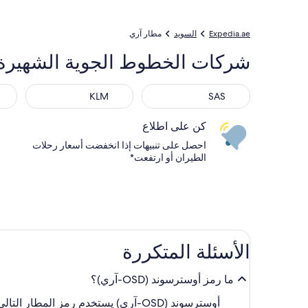
Expedia.ae
السويد
مطار آري
شركات الخطوط الجوية الشهيرة من أو
KLM
SAS
كن على اطلاع
احصل على تنبيهات إذا انخفضت أسعار رحلات
الطيران أو ارتفعت*
الأسئلة المتكررة
ما رمز أوسترسوند (OSD-آري)؟
أوسترسوند (OSD-آري) يستخدم رمز المطار التالي: OSD.