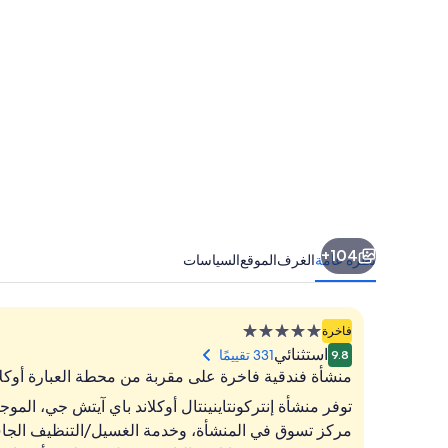
104+
نظرة عامة
الغرف
الموقع
السياسات
منشأة
فاخرة
فندقية
استثنائي
331 تقييمًا
9.8
مصنفة
منشأة فندقية فاخرة على مقربة من محطة العبارة أوكلا
بـ
5.0
مركز تسوق في المنشأة، وخدمة الغسيل/التنظيف الجاف،
نجوم