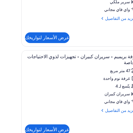
حدة
سرير ملكي
واي فاي مجاني
انية
زيد
زيد من التفاصيل
دخول
ى
فاصيل
لة
عرض الأسعار لتواريخك
ح
ادي
ة
تعراض
ار وخزنة داخل الغرفة ومكتب
ملاءات للفراش لا تسبب الحساسية وميني بار وخزنة
5
ظر
ة بريميم - سريران كبيران - تجهيزات لذوي الاحتياجات
يع
دة
يناء
اصة
ر
47 متر مربع
انية
فة
خول
غرفة نوم واحدة
ميم
يتّسع لـ 4
ة
دي
يران
سريران كبيران
ران
واي فاي مجاني
ر
ناء
زيد
زيد من التفاصيل
هيزات
وي
فاصيل
حتياجات
عرض الأسعار لتواريخك
ة