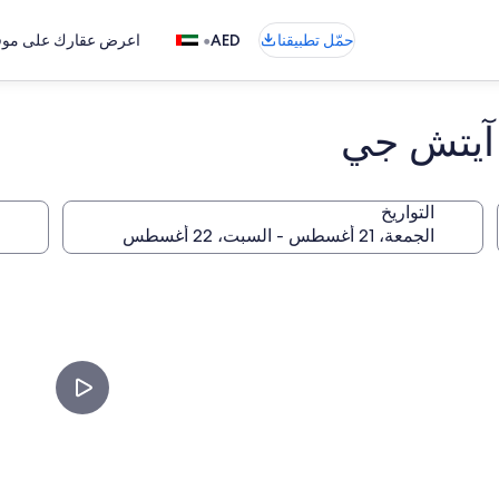
•
حمّل تطبيقنا
AED
اعرض عقارك على موقع
ي آيتش جي
التواريخ