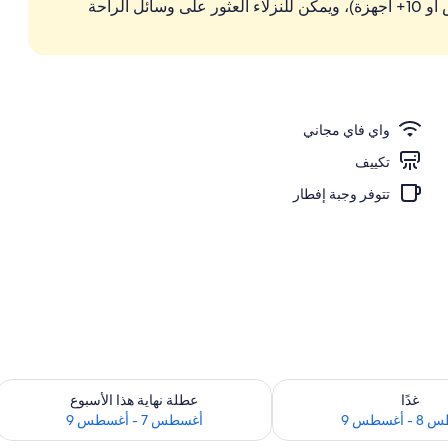
بسرعة 500+ ميجابايت/الثانية (معدل جيد لـ6+ أشخاص أو 10+ أجهزة)، ويمكن للنزلاء العثور على وسائل الراحة
لا تسبب الحساسية وميني بار وخزنة داخل الغرفة ومكتب
واي فاي مجاني
تكييف
تتوفر وجبة إفطار
 لغد للفترة أغسطس 8 - أغسطس 9
تحقق من مدى التوفر لعطلة نهاية هذا الأسبوع للف
غدًا
عطلة نهاية هذا الأسبوع
أغسطس 9
أغسطس 7 - أغسطس 9