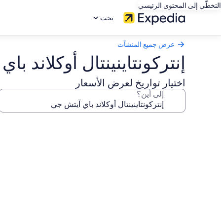
التخطّي إلى المحتوى الرئيسي
بحث
عرض جميع المنشآت
إنتركونتاينينتال أوكلاند با
اختيار تواريخ لعرض الأسعار
إلى أين؟
معرض
صور
إنتركونتاينينتال
أوكلاند
باي
آيتش
جي