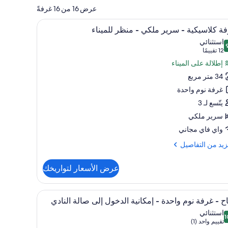
عرض 16 من 16 غرفةً
تعراض
إطلالة الغرفة
5
ة كلاسيكية - سرير ملكي - منظر للميناء
يع
استثنائي
ر
 من 10
(12
12 تقييمًا
فة
تقييمًا)
إطلالة على الميناء
اسيكية
34 متر مربع
غرفة نوم واحدة
ير
يتّسع لـ 3
كي
سرير ملكي
ظر
واي فاي مجاني
يناء
زيد
زيد من التفاصيل
فاصيل
عرض الأسعار لتواريخك
ة
سيكية
تعراض
ار وخزنة داخل الغرفة ومكتب
ملاءات للفراش لا تسبب الحساسية وميني بار وخزنة
4
ح - غرفة نوم واحدة - إمكانية الدخول إلى صالة النادي
يع
ر
استثنائي
1
ي
ر
1 من 10
(تقييم
تقييم واحد (1)