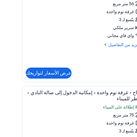
اح
واحد
56 متر مربع
ر
(1))
ناء
غرفة نوم واحدة
فة
يتّسع لـ 3
م
سرير ملكي
حدة
واي فاي مجاني
انية
زيد
زيد من التفاصيل
دخول
فاصيل
ى
لة
ح
ادي
عرض الأسعار لتواريخك
ة
دة
تعراض
ملاءات للفراش لا تسبب الحساسية وميني بار وخزنة
6
ح - غرفة نوم واحدة - إمكانية الدخول إلى صالة النادي -
يع
ر للميناء
انية
ر
خول
إطلالة على الميناء
اح
75 متر مربع
ة
دي
غرفة نوم واحدة
فة
م
يتّسع لـ 3