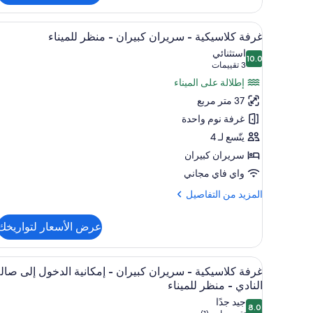
غرفة
كلاسيكية
استعراض
إطلالة الغرفة
5
-
غرفة كلاسيكية - سريران كبيران - منظر للميناء
جميع
سرير
استثنائي
10.0
ملكي
صور
10.0 من 10
(3
3 تقييمات
غرفة
تقييمات)
إطلالة على الميناء
كلاسيكية
37 متر مربع
-
غرفة نوم واحدة
سريران
يتّسع لـ 4
كبيران
سريران كبيران
-
منظر
واي فاي مجاني
للميناء
المزيد
المزيد من التفاصيل
من
التفاصيل
عرض الأسعار لتواريخك
عن
غرفة
كلاسيكية
استعراض
إطلالة الغرفة
5
-
غرفة كلاسيكية - سريران كبيران - إمكانية الدخول إلى صال
جميع
سريران
النادي - منظر للميناء
صور
كبيران
جيد جدًا
-
8.0
غرفة
8.0 من 10