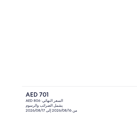
المنشأة من الخارج
الفندقية
السعر
AED 701
الحالي
السعر النهائي: AED 806
هو
يشمل الضرائب والرسوم
خارج
ملاءات للفراش لا تسبب الحساسية وميني ب
AED
من 2026/08/16 إلى 2026/08/17
701