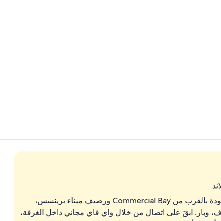
فيديو المنشأة 
المنشأة من ال
ند
توفر منشأة إنتركونتاينينتال أوكلاند باي آيتش جي، الموجودة بالقرب من Commercial Bay ورصيف ميناء برينسس،
 وبار. ابقَ على اتصال من خلال واي فاي مجاني داخل الغرفة،