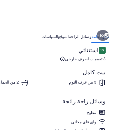
Water
-
Lake
&
16+
Stream
نظرة عامة
وسائل الراحة
الموقع
السياسات
-
التقييمات
استثنائي
10
Beautiful
10 من 10
3 تقييمات لطرف خارجي
Nature
-
بيت كامل
Family
المنشأة من ال
3 من غرف النوم
2 من الحمامات
Friendly
وسائل راحة رائجة
مطبخ
واي فاي مجاني