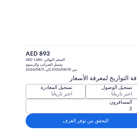
ن، موقد طهي مسطح، غسالة أطباق
المنشأة من الداخل
السعر
AED 893
الحالي
خارج
تناول الطعام
السعر النهائي: AED 1,686
هو
يشمل الضرائب والرسوم
AED
من 2026/08/10 إلى 2026/08/11
893
ة التواريخ لمعرفة الأسعار
تسجيل الوصول
تسجيل المغادرة
المسافرون
التحقق من توفر الغرف