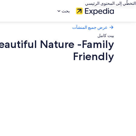
التخطّي إلى المحتوى الرئيسي
بحث
عرض جميع المنشآت
بيت كامل
eautiful Nature -Family
Friendly
معرض
صور
Fish
Lake
House
-
By
the