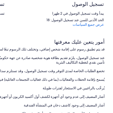
تسجيل الوصول
تس
يبدأ وقت تسجيل الوصول في 2 ظهرا
تسجيل
الحد الأدنى للسن عند تسجيل الوصول: 18
عرض جميع السياسات
أمور يتعين عليك معرفتها
قد يتم تطبيق رسوم على إقامة شخص إضافي، وتختلف تلك الرسوم تبعًا لس
عند تسجيل الوصول، يلزَم تقديم بطاقة هوية شخصية صادرة عن جهة حكوميّة،
تأمين نقدي لتغطية التكاليف النثرية
تخضع الطلبات الخاصة لمدى التوفر وقت تسجيل الوصول، وقد تستلزم سداد 
يُسمح بإقامة الحفلات والفعاليات (بما في ذلك فعاليات التجمعات العائلية) ف
يُرحَّب بالراغبين في الاستئجار لفترات طويلة
أشار المضيف إلى عدم وجود أي أجهزة لكشف أول أكسيد الكربون أو أجهزة تع
أشار المضيف إلى وجود كاشف دخان في المنشأة الفندقية