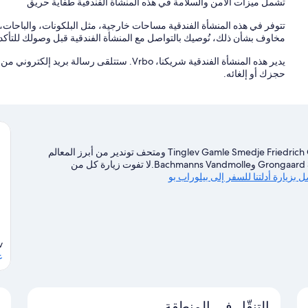
تشمل ميزات الأمن والسلامة في هذه المنشأة الفندقية طفّاية حريق
تتوفر في هذه المنشأة الفندقية مساحات خارجية، مثل البلكونات، والباحات، 
مخاوف بشأن ذلك، نُوصيك بالتواصل مع المنشأة الفندقية قبل وصولك للتأكد م
حجزك أو إلغائه.
تقع إقامة منزل العطلات هذه في بيلوراب بو. يُعد كل من Tinglev Gamle Smedje Friedrich Grube ومتحف توندير من أبرز المعالم
الثقافية، بينما تتضمن معالم الجذب السياحية بالمنطقة Grongaard Slotsruin وBachmanns Vandmolle.لا تفوت زيارة كل من
 بزيارة أدلتنا للسفر إلى بيلوراب بو
v
ع
التنقّل في المنطقة