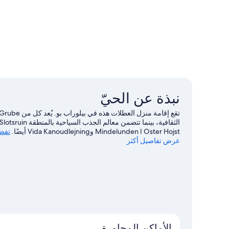
نبذة عن الحيّ
Mindelunden I Oster Hojst وVida Kanoudlejning أيضًا.
تفضل
عرض تفاصيل أكثر
الأماكن المجاورة