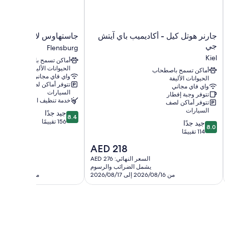
جارنر
جاستهاوس
جارنر هوتل كيل - أكاديميب باي آيتش
جاستهاوس لافنديل
هوتل
لافنديل
جي
Flensburg
كيل
Flensburg
Kiel
أماكن تسمح باصطحاب
-
الحيوانات الأليفة
أكاديميب
أماكن تسمح باصطحاب
واي فاي مجاني
الحيوانات الأليفة
باي
تتوفر أماكن لصف
واي فاي مجاني
آيتش
السيارات
تتوفر وجبة إفطار
جي
خدمة تنظيف الغرف
تتوفر أماكن لصف
Kiel
السيارات
8.4
جيد جدًا
8.4
من
156 تقييمًا
8.0
جيد جدًا
8.0
10،
من
114 تقييمًا
جيد
10،
السعر
AED 218
جدًا،
جيد
الحالي
156
جدًا،
السعر النهائي: AED 276
السعر ا
هو
تقييمًا
يشمل الضرائب والرسوم
يشمل 
114
AED
من 2026/08/16 إلى 2026/08/17
من 2026/09/01 إلى 2026/09/02
تقييمًا
218