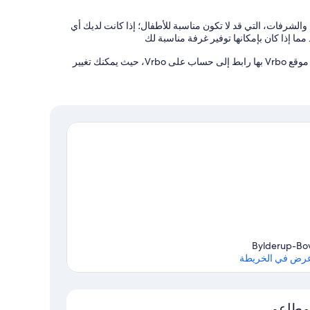
والشرفات، التي قد لا تكون مناسبة للأطفال؛ إذا كانت لديك أي
ما إذا كان بإمكانها توفير غرفة مناسبة لك
يدير هذه المنشأة الفندقية شريكنا، Vrbo. ستتلقى رسالة بريد إلكتروني من موقع Vrbo بها رابط إلى حساب على Vrbo، حيث يمكنك تغيير
Bylderup-Bo
رض في الخريطة
الخريطة
مطاعم