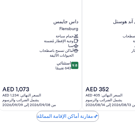
داس
 آند هوستل
داس جايمس
جايمس
Flensburg
Flensburg
اصطحاب
حمام سباحة
ة
وجبة الإفطار مُضمنة
سبا
ار
أماكن تسمح باصطحاب
الحيوانات الأليفة
9.8
استثنائي
9.8
من
643 تقييمًا
10،
استثنائي،
643
السعر
السعر
AED 1,073
AED 352
تقييمًا
الحالي
الحالي
السعر النهائي: AED 405
السعر النهائي: AED 1,234
هو
هو
يشمل الضرائب والرسوم
يشمل الضرائب والرسوم
AED
AED
2026/ إلى 2026/08/14
من 2026/09/08 إلى 2026/09/09
1,073
352
مقارنة أماكن الإقامة المماثلة