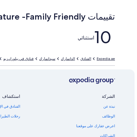
تقييمات ⁦Fish Lake House - By the Water -Lake & Stream -Beautiful Nature -Family Friendly⁩
التقييمات
10
استثنائي
Expedia.ae
الفنادق
الدانمارك
سيدانمارك
فنادق في بيلوراب بو
الشركة
استكشاف
نبذة عن
الفنادق في الإ
الوظائف
رحلات الطيران
اعرض عقارك على موقعنا
الشراكات