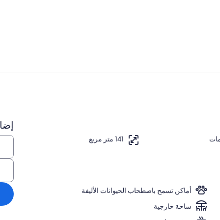
ميكروويف، فر
المنشأة من ال
إضاف
داخل
141 متر مربع
أماكن تسمح باصطحاب الحيوانات الأليفة
ساحة خارجية