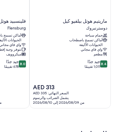
ماريتيم
فلينسبيد
ماريتيم هوتل بيلفيو كيل
فلينسبيد هوتل
هوتل
هوتل
دوسترنبروك
Flensburg
بيلفيو
آند
حمام سباحة
أماكن تسمح ب
كيل
هوستل
أماكن تسمح باصطحاب
الحيوانات الأليف
دوسترنبروك
Flensburg
الحيوانات الأليفة
واي فاي مجاني
واي فاي مجاني
تتوفر وجبة إفط
مطعم
ميكروويف
8.0
8.4
جيد جدًا
جيد جدًا
8.0
8.4
من
من
1,011 تقييمًا
678 تقييمًا
10،
10،
جيد
جيد
جدًا،
جدًا،
السعر
AED 313
678
1,011
الحالي
تقييمًا
تقييمًا
السعر النهائي: AED 335
هو
يشمل الضرائب والرسوم
AED
من 2026/08/09 إلى 2026/08/10
من 08/13
313