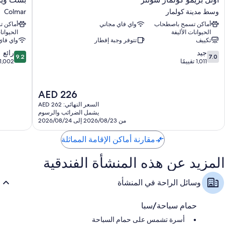
بريمو
ويسترن
وسط مدينة كولمار
Colmar
حمامات مزودة بأحواض استحمام أو حجيرات دش ومستلزمات مجانية
كولمار
كولمار
للعناية الشخصية
أماكن تسمح باصطحاب
واي فاي مجاني
أماكن 
سونتر
إكسبو
الحيوانات الأليفة
الحيوانا
وسط
Colmar
تلفزيونات بشاشة مسطحة مزودة بقنوات تلفزيونية رقمية
تكييف
تتوفر وجبة إفطار
واي فاي
مدينة
مطابخ مُصغّرة، وثلاجات، وغسالات أطباق
9.2
7.0
كولمار
جيد
رائع
9.2
7.0
من
من
1,011 تقييمًا
1,002 تقييم
10،
10،
جيد،
رائع،
1,002
1,011
السعر
AED 226
تقييمًا
تقييم
الحالي
السعر النهائي: AED 262
هو
يشمل الضرائب والرسوم
AED
من 2026/08/23 إلى 2026/08/24
226
مقارنة أماكن الإقامة المماثلة
المزيد عن هذه المنشأة الفندقية
وسائل الراحة في المنشأة
حمام سباحة/سبا
أسرة تشمس على حمام السباحة