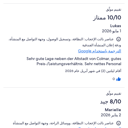
تقييم موثَّق
10/10 ممتاز
Lukas
1 مايو 2026
عناصر نالت الإعجاب: ⁦النظافة⁩، و⁦تسجيل الوصول⁩، و⁦جهة التواصل مع المنشأة⁩،
و⁦دقة إعلان المنشأة الفندقية⁩
الترجمة باستخدام Google
Sehr gute Lage neben der Altstadt von Colmar, gutes
Preis-/Leistungsverhältnis. Sehr nettes Personal
أقام ليلتين (2) في شهر أبريل عام 2026
0
تقييم موثَّق
8/10 جيد
Marielle
2 يناير 2026
عناصر نالت الإعجاب: ⁦النظافة⁩، و⁦وسائل الراحة⁩، و⁦جهة التواصل مع المنشأة⁩