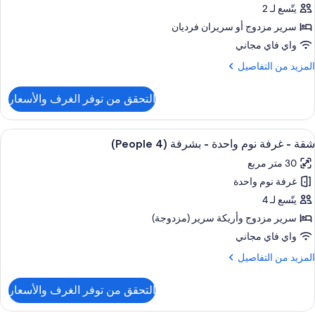
People
ستديو
يتّسع لـ 2
ادية
سرير مزدوج‫‬ أو سريران فرديان
(2
واي فاي مجاني
People
لمزيد
المزيد من التفاصيل
ن
لتفاصيل
التحقق من توفر الغرف والأسعار
ن
قة
ستديو
ستعراض
خزنة داخل الغرفة ومكتب وتجهيزات عازلة ل
11
ادية
شقة - غرفة نوم واحدة - بشرفة (4 People)
ميع
(2
30 متر مربع
ور
People
غرفة نوم واحدة
قة
يتّسع لـ 4
رفة
سرير مزدوج‫‬ وأريكة سرير (مزدوجة)
وم
واي فاي مجاني
احدة
لمزيد
المزيد من التفاصيل
ن
شرفة
لتفاصيل
التحقق من توفر الغرف والأسعار
ن
(4
قة
People