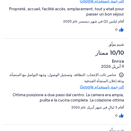
الترجمة باستخدام Google
Propreté, accueil, facilité accès, emplacement, tout y etait pour
passer un bon séjour.
أقام ليلتين (2) في شهر ديسمبر عام 2025
0
تقييم موثَّق
10/10 ممتاز
Enrica
9 أبريل 2026
عناصر نالت الإعجاب: ⁦النظافة⁩، و⁦تسجيل الوصول⁩، و⁦جهة التواصل مع المنشأة⁩،
و⁦دقة إعلان المنشأة الفندقية⁩
الترجمة باستخدام Google
Ottima posizione a due passi dal centro. La camera era ampia,
pulita e la cucina completa. La colazione ottima.
أقام 3 ليالٍ في شهر أبريل عام 2026
0
تقييم موثَّق