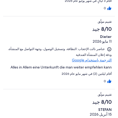
أقام 3 ليالٍ في شهر يوليو عام 2026
0
تقييم موثَّق
8/10 جيد
Dieter
11 مايو 2026
عناصر نالت الإعجاب: ⁦النظافة⁩، و⁦تسجيل الوصول⁩، و⁦جهة التواصل مع المنشأة⁩،
و⁦دقة إعلان المنشأة الفندقية⁩
الترجمة باستخدام Google
Alles in Allem eine Unterkunft die man weiter empfehlen kann
أقام ليلتين (2) في شهر مايو عام 2026
0
تقييم موثَّق
8/10 جيد
STEFAN
15 أبريل 2026