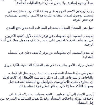
سداد رسوم إضافية، ولا يمكن ضمان تلبية الطلبات الخاصة.
يجب أن يكون الاسم الموجود على بطاقة الائتمان المستخدمة في
تسجيل الوصول لسداد النفقات النثرية هو الاسم الرئيسي المستخدم
في حجز الغرفة
تقبل هذه المنشأة السداد باستخدام البطاقات المدينة والدفع النقدي
لم يقدم المضيف أي معلومات عن توفر كاشف لأول أكسيد الكربون
في المنشأة الفندقية؛ احرص على إحضار كاشف محمول معك في أثناء
الرحلة
لم يقدم المضيف أي معلومات عن توفر كاشف دخان في المنشأة
الفندقية
تشمل ميزات الأمن والسلامة في هذه المنشأة الفندقية طفّاية حريق
تتوفر في هذه المنشأة الفندقية مساحات خارجية، مثل البلكونات،
والباحات، والشرفات، التي قد لا تكون مناسبة للأطفال؛ إذا كانت لديك
أي مخاوف بشأن ذلك، نُوصيك بالتواصل مع المنشأة الفندقية قبل
وصولك للتأكد مما إذا كان بإمكانها توفير غرفة مناسبة لك
يُرجى الانتباه إلى أن المعايير الثقافية وسياسات النزلاء قد تختلف
باختلاف الدولة وباختلاف المنشأة. وقد تمّ تقديم السياسات المُدرجة من
قِبَل المنشأة