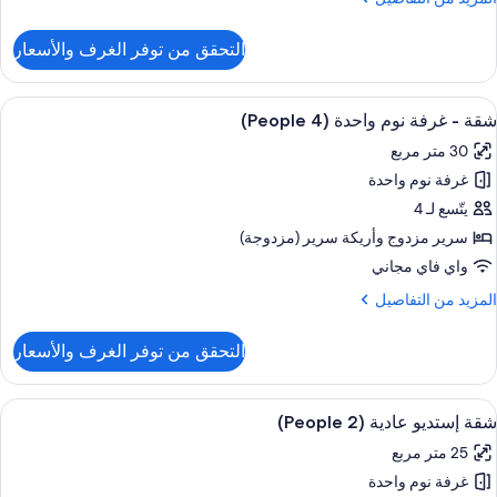
ن
لتفاصيل
التحقق من توفر الغرف والأسعار
ن
Studi
ستعراض
خزنة داخل الغرفة ومكتب وتجهيزات عازلة ل
10
شقة - غرفة نوم واحدة (4 People)
ميع
30 متر مربع
ور
غرفة نوم واحدة
قة
يتّسع لـ 4
رفة
سرير مزدوج‫‬ وأريكة سرير (مزدوجة)
وم
واي فاي مجاني
احدة
لمزيد
المزيد من التفاصيل
(4
ن
People
لتفاصيل
التحقق من توفر الغرف والأسعار
ن
قة
ستعراض
خزنة داخل الغرفة ومكتب وتجهيزات عازلة ل
7
رفة
شقة إستديو عادية (2 People)
ميع
وم
25 متر مربع
احدة
ور
(4
غرفة نوم واحدة
قة