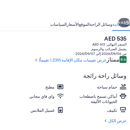
ولمار
ابق
التالي
نتر
43+
نظرة عامة
وسائل الراحة
الموقع
الأسعار
السياسات
السعر
AED 535
الحالي
السعر النهائي: AED 613
هو
يشمل الضرائب والرسوم
AED
من 2026/09/06 إلى 2026/09/07
535
التقييمات
ممتاز
8.6
عرض تقييمات مكان الإقامة (1,239 تقييماً)
8.6 من 10
وسائل راحة رائجة
من حمّامات السباحة المغطاة، مقاعد للت
حمام سباحة
مطبخ
أماكن تسمح باصطحاب
واي فاي مجاني
الحيوانات الأليفة
تكييف
غسيل الملابس
عرض الكل