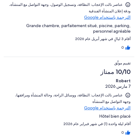
عناصر نالت الإعجاب: ⁦النظافة⁩، و⁦تسجيل الوصول⁩، و⁦جهة التواصل مع المنشأة⁩،
و⁦دقة إعلان المنشأة الفندقية⁩
الترجمة باستخدام Google
Grande chambre, parfaitement situé, piscine, parking,
personnel agréable
أقام 3 ليالٍ في شهر أبريل عام 2026
0
تقييم موثَّق
10/10 ممتاز
Robert
7 مارس 2026
عناصر نالت الإعجاب: ⁦النظافة⁩، و⁦وسائل الراحة⁩، و⁦حالة المنشأة ومرافقها⁩،
و⁦جهة التواصل مع المنشأة⁩
الترجمة باستخدام Google
Hôtel bien placé
أقام ليلة واحدة (1) في شهر فبراير عام 2026
0