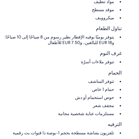
مواد تنظيف
موقد مسطح
ميكروويف
تناول الطعام
يتوفر يوميًا بوفيه الإفطار نظير رسوم من 8 صباحًا إلى 10 صباحًا:
و18 EUR للبالغين، و7.50 EUR للأطفال
غرف النوم
تتوفر ملاءات أسرّة
الحمام
تتوفر المناشف
حمام 1 خاص
حوض استحمام أو دش
مجفف شعر
مستلزمات عناية شخصية مجانية
الترفيه
تلفزيون بشاشة مسطحة بحجم 1-بوصة ذا قنوات بث رقمية