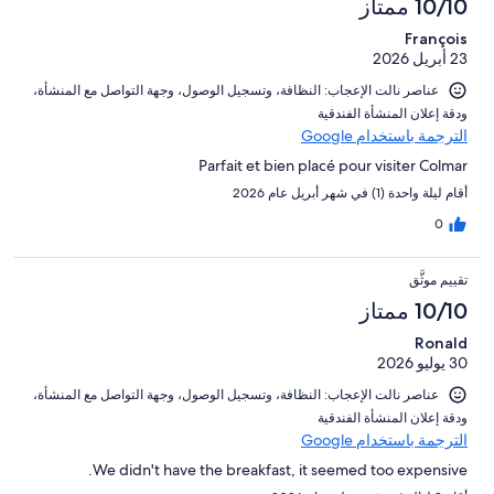
10/10 ممتاز
François
23 أبريل 2026
عناصر نالت الإعجاب: ⁦النظافة⁩، و⁦تسجيل الوصول⁩، و⁦جهة التواصل مع المنشأة⁩،
و⁦دقة إعلان المنشأة الفندقية⁩
الترجمة باستخدام Google
Parfait et bien placé pour visiter Colmar
أقام ليلة واحدة (1) في شهر أبريل عام 2026
0
تقييم موثَّق
10/10 ممتاز
Ronald
30 يوليو 2026
عناصر نالت الإعجاب: ⁦النظافة⁩، و⁦تسجيل الوصول⁩، و⁦جهة التواصل مع المنشأة⁩،
و⁦دقة إعلان المنشأة الفندقية⁩
الترجمة باستخدام Google
We didn't have the breakfast, it seemed too expensive.