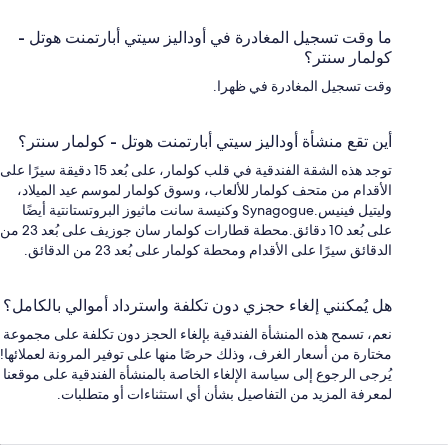
ما وقت تسجيل المغادرة في أوداليز سيتي أبارتمنت هوتل -
كولمار سنتر؟
وقت تسجيل المغادرة في ظهرا.
أين تقع منشأة أوداليز سيتي أبارتمنت هوتل - كولمار سنتر؟
توجد هذه الشقة الفندقية في قلب كولمار، على بُعد 15 دقيقة سيرًا على
الأقدام من متحف كولمار للألعاب، وسوق كولمار لموسم عيد الميلاد،
وليتيل فينيس.Synagogue وكنيسة سانت ماثيوز البروتستانتية أيضًا
على بُعد 10 دقائق.محطة قطارات كولمار سان جوزيف على بُعد 23 من
الدقائق سيرًا على الأقدام ومحطة كولمار على بُعد 23 من الدقائق.
هل يُمكنني إلغاء حجزي دون تكلفة واسترداد أموالي بالكامل؟
نعم، تسمح هذه المنشأة الفندقية بإلغاء الحجز دون تكلفة على مجموعة
مختارة من أسعار الغرف، وذلك حرصًا منها على توفير المرونة لعملائها!
يُرجى الرجوع إلى سياسة الإلغاء الخاصة بالمنشأة الفندقية على موقعنا
لمعرفة المزيد من التفاصيل بشأن أي استثناءات أو متطلبات.