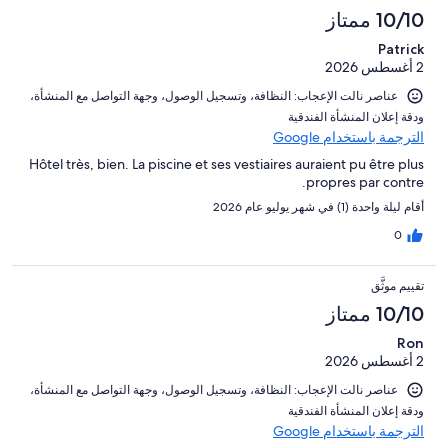
النزلاء
أصل
10/10 ممتاز
تقييمات
1239
النزلاء
Patrick
من
2 أغسطس 2026
تقييمات
النزلاء
عناصر نالت الإعجاب: ⁦النظافة⁩، و⁦تسجيل الوصول⁩، و⁦جهة التواصل مع المنشأة⁩،
و⁦دقة إعلان المنشأة الفندقية⁩
الترجمة باستخدام Google
Hôtel très, bien. La piscine et ses vestiaires auraient pu être plus
propres par contre.
أقام ليلة واحدة (1) في شهر يوليو عام 2026
0
تقييم موثَّق
10/10 ممتاز
Ron
2 أغسطس 2026
عناصر نالت الإعجاب: ⁦النظافة⁩، و⁦تسجيل الوصول⁩، و⁦جهة التواصل مع المنشأة⁩،
و⁦دقة إعلان المنشأة الفندقية⁩
الترجمة باستخدام Google