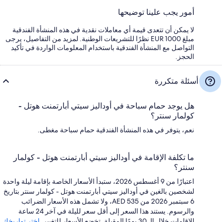
أمور يجب علينا توضيحها
لا يمكن أن تتعدى قيمة أي معاملات نقدية في هذه المنشأة الفندقية
مبلغ EUR 1000 نظرًا للتشريعات الوطنية. لمزيد من التفاصيل، يرجى
التواصل مع المنشأة الفندقية باستخدام المعلومات الواردة في تأكيد
الحجز.
أسئلة متكررة
هل يوجد حمام سباحة في أوداليز سيتي أبارتمنت هوتل -
كولمار سنتر؟
نعم، يتوفر في هذه المنشأة الفندقية حمام سباحة مغطى.
ما تكلفة الإقامة في أوداليز سيتي أبارتمنت هوتل - كولمار
سنتر؟
اعتبارًا من 9 أغسطس 2026، ستبدأ الأسعار الخاصة بإقامة ليلة واحدة
لشخصين بالغين في أوداليز سيتي أبارتمنت هوتل - كولمار سنتر بتاريخ
6 سبتمبر 2026 من AED 535، ولا تشمل هذه الأسعار الضرائب
والرسوم. يستند هذا السعر إلى أقل سعر لليلة في آخر 24 ساعة
للإقامات خلال الـ 30 يومًا المقبلة. تخضع الأسعار للتغيير.
اختر تواريخك