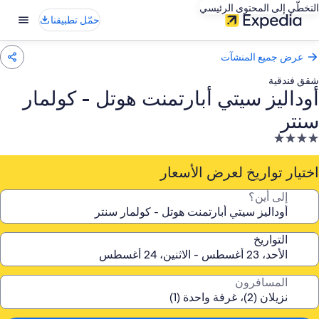
التخطّي إلى المحتوى الرئيسي
حمّل تطبيقنا
عرض جميع المنشآت
شقق فندقية
أوداليز سيتي أبارتمنت هوتل - كولمار
سنتر
نشأة
ندقية
صنفة
اختيار تواريخ لعرض الأسعار
ـ
إلى أين؟
4.
جوم
التواريخ
المسافرون