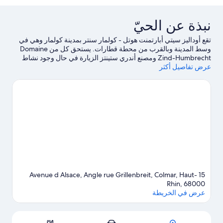
Apartment(
People
نبذة عن الحيّ
تقع أوداليز سيتي أبارتمنت هوتل - كولمار سنتر بمدينة كولمار وهي في
وسط المدينة وبالقرب من محطة قطارات. يستحق كل من Domaine
Zind-Humbrecht ومصنع أندري ستينتز الزيارة في حال وجود نشاط
عرض تفاصيل أكثر
على جدول الأعمال، بينما يُمكن زيارة كل من متنزه بارك دو شام دو
مارس وCarrousel 1900 لمن يرغبون في زيارة معالم الجذب في
المنطقة.لا تفوت زيارة كل من Okidok وMaison Thomas أيضًا. خصص
بعض الوقت لاستكشاف أنشطة المنطقة، بما في ذلك جولات نبيذ في
مكان قريب.
تفضل بزيارة أدلتنا للسفر إلى كولمار
15 Avenue d Alsace, Angle rue Grillenbreit, Colmar, Haut-
Rhin, 68000
عرض في الخريطة
الخريطة