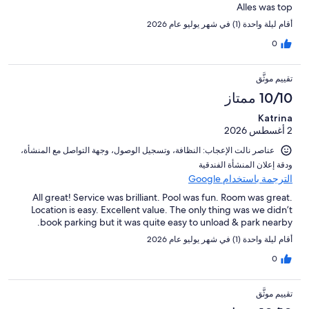
Alles was top
أقام ليلة واحدة (1) في شهر يوليو عام 2026
0
تقييم موثَّق
10/10 ممتاز
Katrina
2 أغسطس 2026
عناصر نالت الإعجاب: ⁦النظافة⁩، و⁦تسجيل الوصول⁩، و⁦جهة التواصل مع المنشأة⁩،
و⁦دقة إعلان المنشأة الفندقية⁩
الترجمة باستخدام Google
All great! Service was brilliant. Pool was fun. Room was great.
Location is easy. Excellent value. The only thing was we didn’t
book parking but it was quite easy to unload & park nearby.
أقام ليلة واحدة (1) في شهر يوليو عام 2026
0
تقييم موثَّق