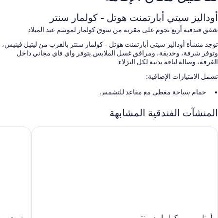
أوداليز سيتي أبارتمنت هوتل - كولمار سنتر
شقق فندقية أربع نجوم على مقربة من سوق كولمار لموسم عيد الميلاد
توجد منشأة أوداليز سيتي أبارتمنت هوتل - كولمار سنتر بالقرب من ليتيل فينيس،
وتوفر شرفة، وحديقة، ومرافق غسل الملابس.يتوفر واي فاي مجاني داخل
الغرفة، وصالة لياقة بدنية لكل النزلاء.
تشمل الامتيازات الإضافية:
حمام سباحة مغطى مع مقاعد للتشمس
بوفيه فطور (برسوم إضافية)، وصف السيارة بمعرفة النزيل (بتكلفة إضافية)،
المنشآت الفندقية المشابهة
وجرائد مجانية
قاعة ولائم، وتخزين الأمتعة، وآلة بيع ذاتي
وتل بريمو كولمار سونتر
بست ويستر
قاعات اجتماعات، ومصعد، ولا يُسمَح بالتدخين
تُشير تقييمات النزلاء إلى المستوى الرائع لطاقم العمل المُساعد
سمات الغرفة
تقدم جميع الغرف الـ 91 وسائل راحة مثل تكييف، إلى جانب أدق اللمسات
المدروسة مثل إنترنت لاسلكي مجاناً وخزنات. تُشير تقييمات النزلاء إلى رضائهم
عن نظافة غرف النزلاء في المنشأة الفندقية.
أوتل
بست
تشمل اللوازم المتوفرة في جميع الغرفة الأخرى:
أوتل بريمو كولمار سونتر
بست ويس