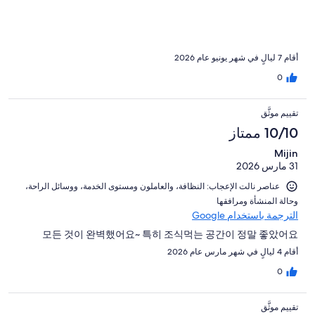
أقام 7 ليالٍ في شهر يونيو عام 2026
0
تقييم موثَّق
10/10 ممتاز
Mijin
31 مارس 2026
عناصر نالت الإعجاب: ⁦النظافة⁩، و⁦العاملون ومستوى الخدمة⁩، و⁦وسائل الراحة⁩،
و⁦حالة المنشأة ومرافقها⁩
الترجمة باستخدام Google
모든 것이 완벽했어요~ 특히 조식먹는 공간이 정말 좋았어요
أقام 4 ليالٍ في شهر مارس عام 2026
0
تقييم موثَّق