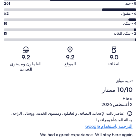
التصنيف
درجة
8 - جيد
261
10
التصنيف
-
درجة
6 - مقبول
62
8
ممتاز.
التصنيف
-
درجة
4 - سيّئ
18
649
6
جيد.
التصنيف
من
-
درجة
2 - سيّئ للغاية
15
261
4
أصل
مقبول.
التصنيف
من
-
1005
62
2
أصل
سيّئ.
من
من
-
1005
9.2
9.2
9.0
18
تقييمات
أصل
سيّئ
من
من
النظافة
الموقع
العاملون ومستوى
النزلاء
1005
للغاية.
تقييمات
أصل
الخدمة
من
15
النزلاء
1005
التقييمات
تقييمات
من
تقييم موثَّق
من
النزلاء
أصل
10/10 ممتاز
تقييمات
1005
النزلاء
Hieu
من
2 أغسطس 2026
تقييمات
النزلاء
عناصر نالت الإعجاب: ⁦النظافة⁩، و⁦العاملون ومستوى الخدمة⁩، و⁦وسائل الراحة⁩،
و⁦حالة المنشأة ومرافقها⁩
الترجمة باستخدام Google
We had a great experience. Will stay here again.