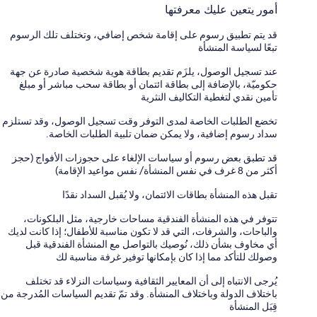
أمور يتعين عليك معرفتها
قد يتم تطبيق رسوم على إقامة شخص إضافي، وتختلف تلك الرسوم
تبعًا لسياسة المنشأة
عند تسجيل الوصول، يلزَم تقديم بطاقة هوية شخصية صادرة عن جهة
حكوميّة، بالإضافة إلى بطاقة ائتمان أو بطاقة سحب مباشر أو مبلغ
تأمين نقدي لتغطية التكاليف النثرية
تخضع الطلبات الخاصة لمدى التوفر وقت تسجيل الوصول، وقد تستلزم
سداد رسوم إضافية، ولا يمكن ضمان تلبية الطلبات الخاصة.
قد تطبق بعض رسوم أو سياسات الإلغاء على حجوزات الأفواج (حجز
أكثر من 8 غرف في نفس المنشأة/ نفس مواعيد الإقامة)
تقبل هذه المنشأة بطاقات الائتمان، ولا يُقبل السداد نقدًا
تتوفر في هذه المنشأة الفندقية مساحات خارجية، مثل البلكونات،
والباحات، والشرفات، التي قد لا تكون مناسبة للأطفال؛ إذا كانت لديك
أي مخاوف بشأن ذلك، نُوصيك بالتواصل مع المنشأة الفندقية قبل
وصولك للتأكد مما إذا كان بإمكانها توفير غرفة مناسبة لك
يُرجى الانتباه إلى أن المعايير الثقافية وسياسات النزلاء قد تختلف
باختلاف الدولة وباختلاف المنشأة. وقد تمّ تقديم السياسات المُدرجة من
قِبَل المنشأة