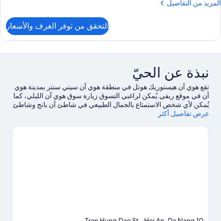
لمزيد
المزيد من التفاصيل
ن
لتفاصيل
التحقق من توفر الغرف والأسعار
ن
رفة
ائلية
نبذة عن الحيّ
تقع هوي آن هيستوريك هوتل في منطقة هوي آن سيتي سنتر بمدينة هوي
أن في موقع ريفي.يُمكن لراغبي التسوق زيارة سوق هوي آن الليلي، كما
يُمكن لأي شخص الاستمتاع بالجمال الطبيعي في شاطئ آن بانج وشاطئ
عرض تفاصيل أكثر
كاو داي.لا تفوت زيارة كل من Reaching Out - Hoa Nhap
Handicrafts وThanh Nam Fishing Village أيضًا. اغتنم فرصة
استكشاف المنطقة بغرض الاستمتاع بخوض تجارب مثيرة في الهواء
الطلق مثل جولات بيئية.
تفضل بزيارة أدلتنا للسفر إلى هوي أن
10 Tran Hung Dao St., Hoi An, Da Nang