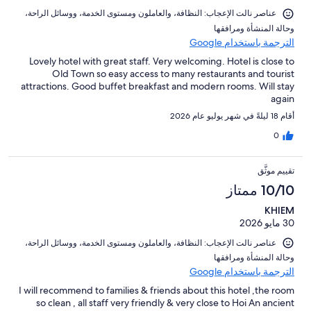
عناصر نالت الإعجاب: ⁦النظافة⁩، و⁦العاملون ومستوى الخدمة⁩، و⁦وسائل الراحة⁩،
و⁦حالة المنشأة ومرافقها⁩
الترجمة باستخدام Google
Lovely hotel with great staff. Very welcoming. Hotel is close to
Old Town so easy access to many restaurants and tourist
attractions. Good buffet breakfast and modern rooms. Will stay
again
أقام 18 ليلةً في شهر يوليو عام 2026
0
تقييم موثَّق
10/10 ممتاز
KHIEM
30 مايو 2026
عناصر نالت الإعجاب: ⁦النظافة⁩، و⁦العاملون ومستوى الخدمة⁩، و⁦وسائل الراحة⁩،
و⁦حالة المنشأة ومرافقها⁩
الترجمة باستخدام Google
I will recommend to families & friends about this hotel ,the room
so clean , all staff very friendly & very close to Hoi An ancient