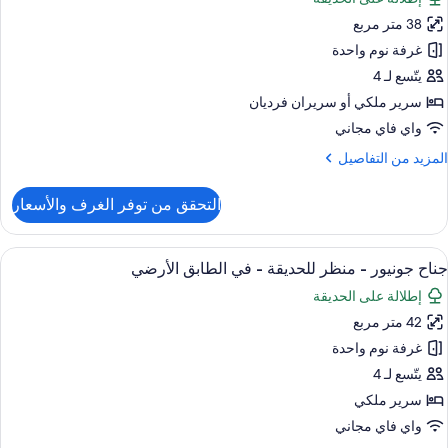
ور
38 متر مربع
رفة
ريميم
غرفة نوم واحدة
يتّسع لـ 4
سرير ملكي‫‬ أو سريران فرديان
واي فاي مجاني
لمزيد
المزيد من التفاصيل
ن
لتفاصيل
التحقق من توفر الغرف والأسعار
ن
رفة
ريميم
ستعراض
أغطية فراش متميزة وميني بار وخزنة داخل
10
جناح جونيور - منظر للحديقة - في الطابق الأرضي
ميع
إطلالة على الحديقة
ور
42 متر مربع
ناح
ونيور
غرفة نوم واحدة
يتّسع لـ 4
نظر
سرير ملكي
لحديقة
واي فاي مجاني