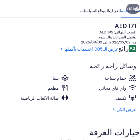
ابق
التالي
126+
نظرة عامة
الغرف
الموقع
السياسات
السعر
AED 171
الحالي
السعر النهائي: AED 195
هو
يشمل الضرائب والرسوم
AED
من 2026/09/02 إلى 2026/09/03
171
التقييمات
رائع
9.2
عرض الـ 1,005 تقييمات بأكملها
9.2 من 10
وسائل راحة رائجة
حمّام سباحة خارجي، مظلات على حمّام ال
حمام سباحة
سبا
واي فاي مجاني
مطعم
تكييف
صالة الألعاب الرياضية
عرض الكل
خيارات الغرفة