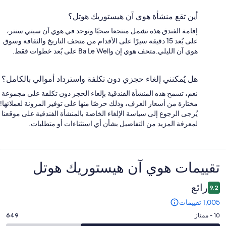
أين تقع منشأة هوي آن هيستوريك هوتل؟
إقامة الفندق هذه تشمل منتجعا صحيّا وتوجد في هوي آن سيتي سنتر،
على بُعد 15 دقيقة سيرًا على الأقدام من متحف التاريخ والثقافة وسوق
هوي آن الليلي.متحف هوي إن وBa Le Well على بُعد خطوات فقط.
هل يُمكنني إلغاء حجزي دون تكلفة واسترداد أموالي بالكامل؟
نعم، تسمح هذه المنشأة الفندقية بإلغاء الحجز دون تكلفة على مجموعة
مختارة من أسعار الغرف، وذلك حرصًا منها على توفير المرونة لعملائها!
يُرجى الرجوع إلى سياسة الإلغاء الخاصة بالمنشأة الفندقية على موقعنا
لمعرفة المزيد من التفاصيل بشأن أي استثناءات أو متطلبات.
التقييمات
تقييمات ⁦هوي آن هيستوريك هوتل⁩
رائع
9.2
1,005 تقييمات
درجة
10 - ممتاز
649