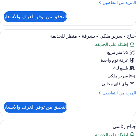
لمزيد
المزيد من التفاصيل
ي
ن
لطابق
لتفاصيل
التحقق من توفر الغرف والأسعار
لأرضي
ن
ناح
ونيور
ستعراض
أغطية فراش متميزة وميني بار وخزنة داخل
9
جناح - سرير ملكي - بشرفة - منظر للحديقة
ميع
نظر
إطلالة على الحديقة
ور
لحديقة
56 متر مربع
ناح
ي
غرفة نوم واحدة
لطابق
رير
لأرضي
يتّسع لـ 4
لكي
سرير ملكي
واي فاي مجاني
شرفة
لمزيد
المزيد من التفاصيل
ن
نظر
لتفاصيل
التحقق من توفر الغرف والأسعار
لحديقة
ن
ناح
ستعراض
أغطية فراش متميزة وميني بار وخزنة داخل
7
رير
جناح رئاسي
ميع
لكي
إطلالة على الحديقة