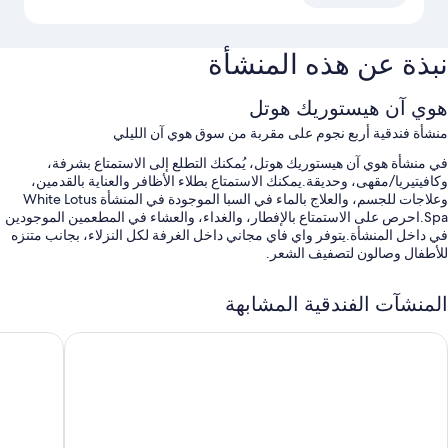
نبذة عن هذه المنشأة
هوي آن هيستوريك هوتل
منشأة فندقية أربع نجوم على مقربة من سوق هوي آن الليلي
في منشأة هوي آن هيستوريك هوتل، يُمكنك التطلع إلى الاستمتاع بشرفة،
وكافيتيريا/مقهى، وحديقة.يمكنك الاستمتاع بطلاء الأظافر والعناية بالقدمين،
وعلاجات للجسم، والعلاج بالماء في السبا الموجودة في المنشأة White Lotus
Spa.احرص على الاستمتاع بالإفطار، والغداء، والعشاء في المطعمين الموجودين
في داخل المنشأة.يتوفر واي فاي مجاني داخل الغرفة لكل النزلاء، بجانب متنزه
للأطفال وصالون لتصفيف الشعر.
تشمل الامتيازات الإضافية:
المنشآت الفندقية المشابهة
حمام سباحة مكشوف مع مقاعد للتشمس ومظلات على حمّام السباحة
نام هيريتيدج بوتيك هوتل آند سبا
بيل مارينا
درّاجات للاستئجار المجاني، وملاعب تنس، وحافلة للتوصيل من وإلى المطار
(بتكلفة إضافية)
سرعة إنهاء إجراءات المغادرة، وسرعة إنهاء إجراءات الوصول، ومجالسة
الأطفال (نظير تكلفة إضافية)
تخزين الأمتعة، ومصعد، وخزانة للأمانات في مكتب الاستقبال