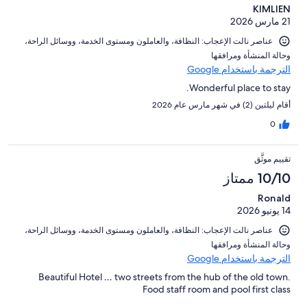
KIMLIEN
21 مارس 2026
عناصر نالت الإعجاب: ⁦النظافة⁩، و⁦العاملون ومستوى الخدمة⁩، و⁦وسائل الراحة⁩،
و⁦حالة المنشأة ومرافقها⁩
الترجمة باستخدام Google
Wonderful place to stay.
أقام ليلتين (2) في شهر مارس عام 2026
0
تقييم موثَّق
10/10 ممتاز
Ronald
14 يونيو 2026
عناصر نالت الإعجاب: ⁦النظافة⁩، و⁦العاملون ومستوى الخدمة⁩، و⁦وسائل الراحة⁩،
و⁦حالة المنشأة ومرافقها⁩
الترجمة باستخدام Google
Beautiful Hotel … two streets from the hub of the old town.
Food staff room and pool first class