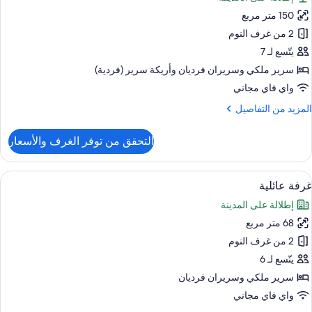
ور
شرفة
150 متر مربع
ناح
ئاسي
2 من غرف النوم
نظر
لحديقة
يتّسع لـ 7
سرير ملكي‫‬ وسريران فرديان‫‬ وأريكة سرير (فردية)
واي فاي مجاني
لمزيد
المزيد من التفاصيل
ن
لتفاصيل
التحقق من توفر الغرف والأسعار
ن
ناح
ئاسي
ستعراض
أغطية فراش متميزة وميني بار وخزنة داخل
9
غرفة عائلية
ميع
إطلالة على المدينة
ور
68 متر مربع
رفة
ائلية
2 من غرف النوم
يتّسع لـ 6
سرير ملكي‫‬ وسريران فرديان
واي فاي مجاني