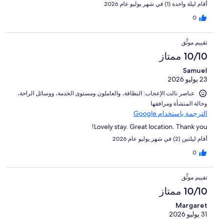
أقام ليلة واحدة (1) في شهر يوليو عام 2026
0
تقييم موثَّق
10/10 ممتاز
Samuel
23 يوليو 2026
عناصر نالت الإعجاب: ⁦النظافة⁩، و⁦العاملون ومستوى الخدمة⁩، و⁦وسائل الراحة⁩،
و⁦حالة المنشأة ومرافقها⁩
الترجمة باستخدام Google
Lovely stay. Great location. Thank you!
أقام ليلتين (2) في شهر يوليو عام 2026
0
تقييم موثَّق
10/10 ممتاز
Margaret
31 يوليو 2026