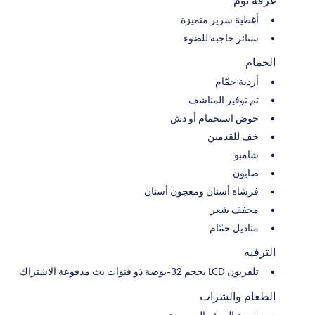
غرفة نوم
أغطية سرير متميزة
ستائر حاجبة للضوء
الحمام
أردية حمّام
تم توفير المناشف
حوض استحمام أو دش
خف للقدمين
شامبو
صابون
فرشاة أسنان ومعجون أسنان
مجفف شعر
مناديل حمّام
الترفيه
تلفزيون LCD بحجم 32-بوصة ذو قنوات بث مدفوعة الاشتراك
الطعام والشراب