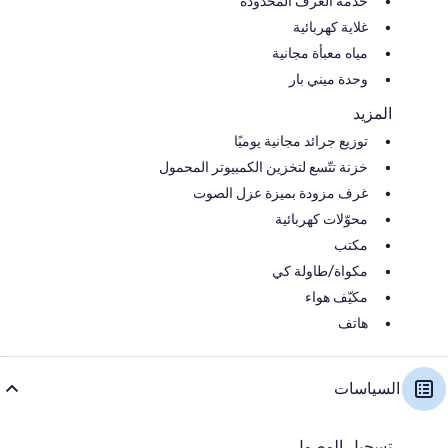
خدمة الغرف المحدودة
غلاية كهربائية
مياه معبأة مجانية
وحدة ميني بار
المزيد
توزيع جرائد مجانية يوميًا
خزنة تتّسع لتخزين الكمبيوتر المحمول
غرف مزودة بميزة عزل الصوت
محوّلات كهربائية
مكتب
مكواة/طاولة كي
مكيّف هواء
هاتف
السياسات
تسجيل الوصول