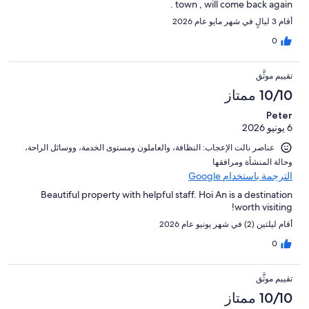
town , will come back again .
أقام 3 ليالٍ في شهر مايو عام 2026
0
تقييم موثَّق
10/10 ممتاز
Peter
6 يونيو 2026
عناصر نالت الإعجاب: ⁦النظافة⁩، و⁦العاملون ومستوى الخدمة⁩، و⁦وسائل الراحة⁩،
و⁦حالة المنشأة ومرافقها⁩
الترجمة باستخدام Google
Beautiful property with helpful staff. Hoi An is a destination
worth visiting!
أقام ليلتين (2) في شهر يونيو عام 2026
0
تقييم موثَّق
10/10 ممتاز