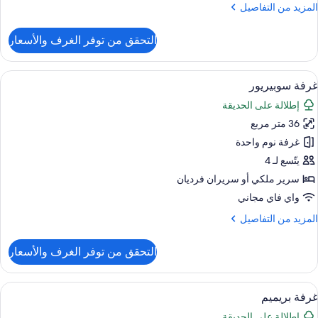
لمزيد
المزيد من التفاصيل
ن
لتفاصيل
التحقق من توفر الغرف والأسعار
ن
رفة
لاسيكية
ستعراض
إطلالة على الحديقة
13
غرفة سوبيريور
ميع
نظر
إطلالة على الحديقة
ور
لمدينة
36 متر مربع
رفة
وبيريور
غرفة نوم واحدة
يتّسع لـ 4
سرير ملكي‫‬ أو سريران فرديان
واي فاي مجاني
لمزيد
المزيد من التفاصيل
ن
لتفاصيل
التحقق من توفر الغرف والأسعار
ن
رفة
وبيريور
ستعراض
أغطية فراش متميزة وميني بار وخزنة داخل
9
غرفة بريميم
ميع
إطلالة على الحديقة