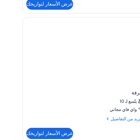
عرض الأسعار لتواريخك
ح
ران
ران
رفة
يتّسع لـ 10
واي فاي مجاني
زيد
زيد من التفاصيل
فاصيل
عرض الأسعار لتواريخك