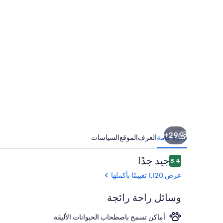
دستريكت
29+
نظرة عامة
الغرف
الموقع
السياسات
التقييمات
جيد جدًا
8.4
8.4 من 10
عرض 1,120 تقييمًا بأكملها
وسائل راحة رائجة
أماكن تسمح باصطحاب الحيوانات الأليفة