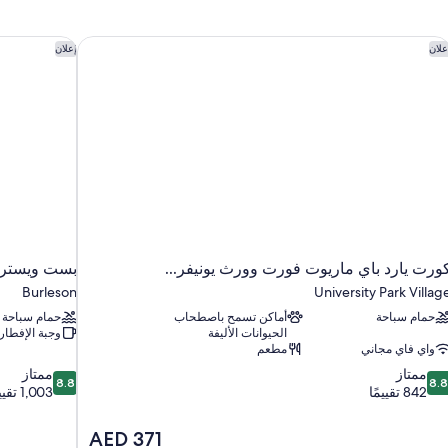
ورت يارد باي ماريوت فورت وورث يونيفر...
بست ويسترن
علان
إعلان
ورت يارد باي ماريوت فورت وورث يونيفر...
بست ويسترن
Burleson
University Park Villag
حمام سباحة
أماكن تسمح باصطحاب
حمام سباحة
الحيوانات الأليفة
وجبة الإفطار
واي فاي مجاني
مطعم
8.8
8.
ممتاز
ممتاز
8.8
8.
ن
من
842 تقييمًا
1,003 تقييمات
10،
10،
متاز،
ممتاز،
السعر
AED 371
1,003
84