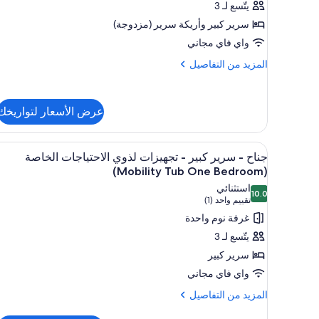
يتّسع لـ 3
سرير
سرير كبير‫‬ وأريكة سرير (مزدوجة)
كبير
واي فاي مجاني
مع
أريكة
المزيد
المزيد من التفاصيل
من
سرير
التفاصيل
(One
عن
Bedroom)
عرض الأسعار لتواريخك
جناح
-
سرير
استعراض
مكتب ومساحة عمل للكمبيوتر المحم
كبير
10
جناح - سرير كبير - تجهيزات لذوي الاحتياجات الخاصة
جميع
مع
(Mobility Tub One Bedroom)
أريكة
صور
استثنائي
سرير
10.0
جناح
10.0 من 10
(تقييم
تقييم واحد (1)
(One
-
واحد
Bedroom)
غرفة نوم واحدة
سرير
(1))
يتّسع لـ 3
كبير
سرير كبير
-
واي فاي مجاني
تجهيزات
المزيد
لذوي
المزيد من التفاصيل
من
الاحتياجات