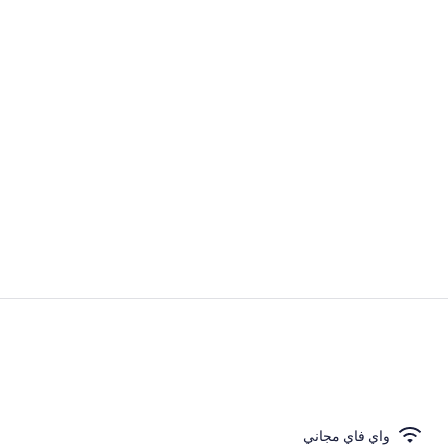
المنشأة من ال
مكتب ومساحة ع
واي فاي مجاني