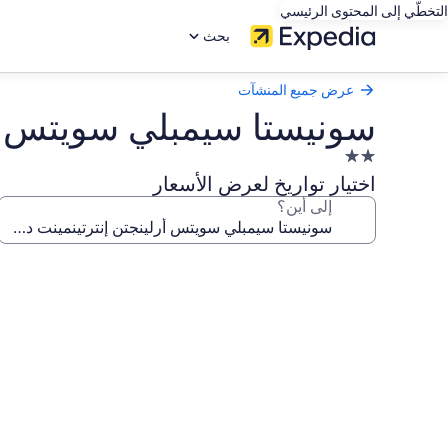
التخطّي إلى المحتوى الرئيسي
بحث
عرض جميع المنشآت
سونيستا سيمبلي سويتس أر
منشأة
فندقية
اختيار تواريخ لعرض الأسعار
مصنفة
إلى أين؟
بنجمتين
2.0
معرض
صور
سونيستا
سيمبلي
سويتس
أرلينجتن
إنترتينمينت