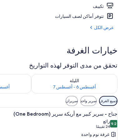
تكييف
مكتب ومساحة ع
تتوفر أماكن لصف السيارات
عرض الكل
خيارات الغرفة
تحقق من مدى التوفر لهذه التواريخ
تحقق من مدى التوفر لليلة للفترة أغسطس 6 - أغسطس 7
تحقق من مدى التوفر
الليلة
أغسطس 6 - أغسطس 7
أغسطس 7 - 
عوامل
جميع الغرف
سرير واحد
سريران
التصفية
استعراض
مكتب ومساحة عمل للكمبيوتر المحم
المتاحة
8
جناح - سرير كبير مع أريكة سرير (One Bedroom)
جميع
للغرف
رائع
9.2
صور
9.2 من 10
(24
24 تقييمًا
جناح
تقييمًا)
غرفة نوم واحدة
-