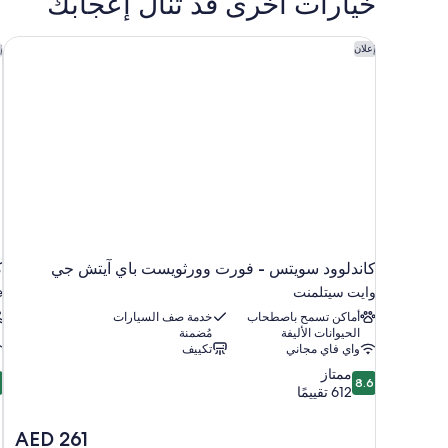
خيارات أخرى قد تنال إعجابك
كاندلوود سويتس - فورت وورثويست باي آيتش جي
ك
إعلان
إ
كاندلوود سويتس - فورت وورثويست باي آيتش جي
ك
وايت سيتلمنت
e
أماكن تسمح باصطحاب
خدمة صف السيارات
الحيوانات الأليفة
مُضمنة
واي فاي مجاني
تكييف
8
8.6
ممتاز
8
8.6
من
م
612 تقييمًا
10،
ممتاز،
م
السعر
AED 261
2
612