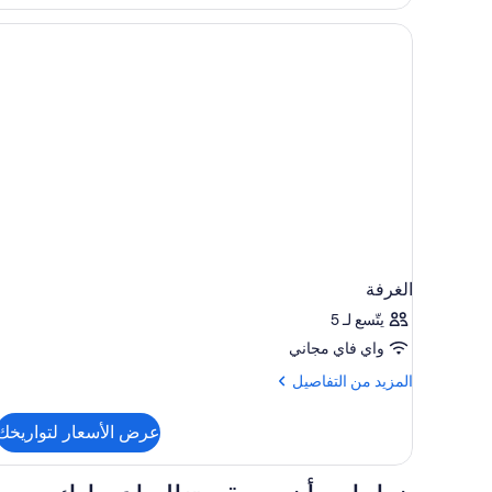
تجهيزات
لذوي
الاحتياجات
الخاصة
(Mobility
Roll
in
Shower)
الغرفة
يتّسع لـ 5
واي فاي مجاني
المزيد
المزيد من التفاصيل
من
التفاصيل
عرض الأسعار لتواريخك
عن
الغرفة