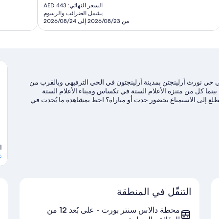
الحالي
السعر النهائي: AED 443
قييمًا
تقييمات
هو
يشمل الضرائب والرسوم
AED
من 2026/08/23 إلى 2026/08/24
371
حي نورث أرلينجتن بمدينة أرلينجتون في الحي الترفيهي وبالقرب من
نما كل من متنزه الأعلام الستة في تكساس وميناء الأعلام الستة
لع إلى الاستمتاع بحضور حدث أو مباراة؟ احظ بمشاهدة ما يُحدث في
اف أنشطة المنطقة، بما في ذلك الجولف.
تفضل بزيارة أدلتنا للسفر إلى
, 76006
ع
التنقّل في المنطقة
محطة دالاس سنتر بورت - على بُعد 12 من