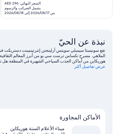
الحالي
السعر النهائي: AED 296
تقييمًا
ت
هو
يشمل الضرائب والرسوم
AED
من 2026/08/17 إلى 2026/08/18
261
نبذة عن الحيّ
تقع سونيستا سيمبلي سويتس أرلينجتن إنترتينمينت دستريكت في 
الملاهي. مسرح تكساس ترست سي يو من أبرز المعالم الثقافية بي
هوريكاين من أماكن الجذب السياحي الشهيرة في المنطقة.هل تط
عرض تفاصيل أكثر
ستاد ايه تي آند تي أو ملعب تشوكتاو.خصص بعض الوقت لاستكش
أرلينجتون
الأماكن المجاورة
ميناء الأعلام الستة هوريكاين