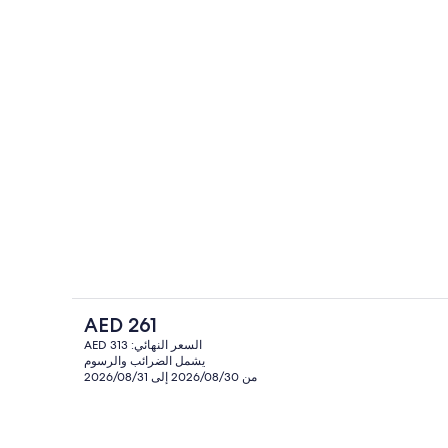
خارج
مكتب ومساحة عمل للكمبيوتر المحمول ومكو
السعر
AED 261
الحالي
السعر النهائي: AED 313
هو
يشمل الضرائب والرسوم
مل للكمبيوتر المحمول ومكواة/لوح كي وواي فاي مجانًا
تفاصيل الفندق من الداخل
AED
من 2026/08/30 إلى 2026/08/31
261