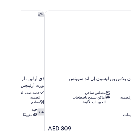
 بلاس بورليسون إن آند سويتس
ذي أرلين، أرلينجتون، إيه
إعلان
 بلاس بورليسون إن آند سويتس
ذي أرلين، أرلينجتون، إيه
نورث أرلينجتن
مغطس ساخن
خدمة صف السيارات
 مُضمنة
أماكن تسمح باصطحاب
مُضمنة
الحيوانات الأليفة
مطعم
7.4
جيد
7.4
من
48 تقييمًا
10،
جيد،
السعر
AED 309
48