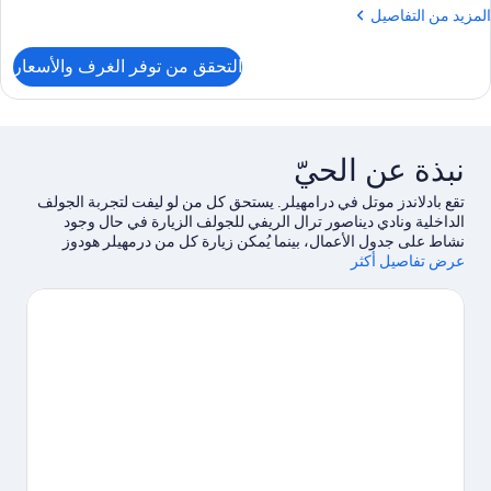
لمزيد
المزيد من التفاصيل
ن
لتفاصيل
التحقق من توفر الغرف والأسعار
ن
لغرفة
نبذة عن الحيّ
تقع بادلاندز موتل في درامهيلر. يستحق كل من لو ليفت لتجربة الجولف
الداخلية ونادي ديناصور ترال الريفي للجولف الزيارة في حال وجود
نشاط على جدول الأعمال، بينما يُمكن زيارة كل من درمهيلر هودوز
عرض تفاصيل أكثر
ومتنزه ميدلاند الإقليمي لمن يرغبون في الاستمتاع بالجمال الطبيعي
للمنطقة.لا تفوت زيارة كل من The Fossil Shop Inc ومركز فوسيل
وورلد ديناصور الاستكشافي أيضًا.
تفضل بزيارة أدلتنا للسفر إلى درامهيلر