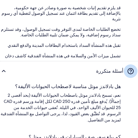
قد يلزم تقديم إثبات شخصية به صورة وصادر عن جهة حكومية،
بالإضافة إلى تقديم بطاقة ائتمان عند تسجيل الوصول لتغطية أي رسوم
نثرية
تخضع الطلبات الخاصة لمدى التوفر وقت تسجيل الوصول، وقد تستلزم
سداد رسوم إضافية، ولا يمكن ضمان تلبية الطلبات الخاصة.
تقبل هذه المنشأة السداد باستخدام البطاقات المدينة والدفع النقدي
تشمل ميزات الأمن والسلامة في هذه المنشأة الفندقية كاشف دخان
أسئلة متكررة
هل بادلاندز موتل مناسبة لاصطحاب الحيوانات الأليفة؟
نعم، تسمح بادلاندز موتل باصطحاب الحيوانات الأليفة (بحد أقصى 2
إجمالًا). يُدفع مبلغ تأمين قدره CAD 250 لكل إقامة ورسم قدره CAD
25 للحيوان الأليف الواحد، في الليلة. تُعفى حيوانات الخدمة من
الرسوم. قد تُطبَّق بعض القيود، لذا، يرجى التواصل مع المنشأة الفندقية
لمزيد من التفاصيل.
كم يبلغ سعر صف السيارات في بادلاندز موتل؟