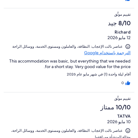
تقييم موثَّق
8/10 جيد
Richard
12 مايو 2026
عناصر نالت الإعجاب: ⁦النظافة⁩، و⁦العاملون ومستوى الخدمة⁩، و⁦وسائل الراحة⁩
الترجمة باستخدام Google
This accommodation was basic, but everything that we needed
for a short stay. Very good value for the price.
أقام ليلة واحدة (1) في شهر مايو عام 2026
0
تقييم موثَّق
10/10 ممتاز
TATVA
10 مايو 2026
عناصر نالت الإعجاب: ⁦النظافة⁩، و⁦العاملون ومستوى الخدمة⁩، و⁦وسائل الراحة⁩،
و⁦حالة المنشأة ومرافقها⁩