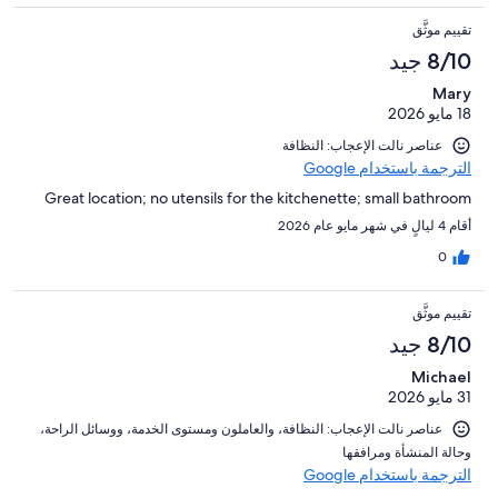
تقييم موثَّق
8/10 جيد
Mary
18 مايو 2026
عناصر نالت الإعجاب: النظافة
الترجمة باستخدام Google
Great location; no utensils for the kitchenette; small bathroom
أقام 4 ليالٍ في شهر مايو عام 2026
0
تقييم موثَّق
8/10 جيد
Michael
31 مايو 2026
عناصر نالت الإعجاب: ⁦النظافة⁩، و⁦العاملون ومستوى الخدمة⁩، و⁦وسائل الراحة⁩،
و⁦حالة المنشأة ومرافقها⁩
الترجمة باستخدام Google