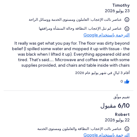
Timothy
23 يوليو 2026
عناصر نالت الإعجاب: ⁦العاملون ومستوى الخدمة⁩ و⁦وسائل الراحة⁩
عناصر لم تنل الإعجاب: ⁦النظافة⁩ و⁦حالة المنشأة ومرافقها⁩
الترجمة باستخدام Google
It really was get what you pay for. The floor was dirty beyond
belief (I spilled some water and mopped it up with tissue - the
was black when I lifted it up). Everything appeared old and
tired. That’s said…. Microwave and coffee make with some
supplies provided, and chairs and table inside with chairs
outside should you want to use them. The aircon works just fine.
أقام 3 ليالٍ في شهر يوليو عام 2026
The lady who checked us in was lovely. It’s clear that some work
is ongoing in the motel as workmen were there at some point.
0
تقييم موثَّق
6/10 مقبول
Robert
22 يوليو 2026
عناصر نالت الإعجاب: ⁦النظافة⁩ و⁦العاملون ومستوى الخدمة⁩
الترجمة باستخدام Google