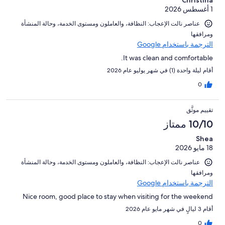
من
1 أغسطس 2026
تقييمات
النزلاء
عناصر نالت الإعجاب: ⁦النظافة⁩، و⁦العاملون ومستوى الخدمة⁩، و⁦حالة المنشأة
ومرافقها⁩
الترجمة باستخدام Google
It was clean and comfortable.
أقام ليلة واحدة (1) في شهر يوليو عام 2026
0
تقييم موثَّق
10/10 ممتاز
Shea
18 مايو 2026
عناصر نالت الإعجاب: ⁦النظافة⁩، و⁦العاملون ومستوى الخدمة⁩، و⁦حالة المنشأة
ومرافقها⁩
الترجمة باستخدام Google
Nice room, good place to stay when visiting for the weekend
أقام 3 ليالٍ في شهر مايو عام 2026
0