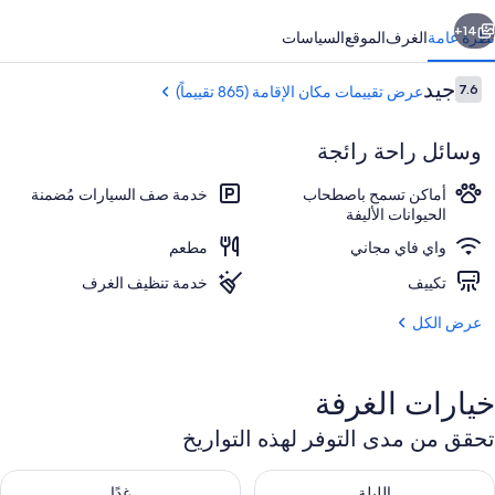
ابق
التالي
14+
نظرة عامة
الغرف
الموقع
السياسات
التقييمات
جيد
7.6
عرض تقييمات مكان الإقامة (865 تقييماً)
7.6 من 10
وسائل راحة رائجة
أماكن تسمح باصطحاب
خدمة صف السيارات مُضمنة
الحيوانات الأليفة
واي فاي مجاني
مطعم
مكتب وواي فاي مجانًا وملاءات أسرّة
تكييف
خدمة تنظيف الغرف
عرض الكل
خيارات الغرفة
تحقق من مدى التوفر لهذه التواريخ
حقق من مدى التوفر لليلة للفترة أغسطس 8 - أغسطس 9
تحقق من مدى التوفر لغد للفترة أغسطس 9 -
الليلة
غدًا