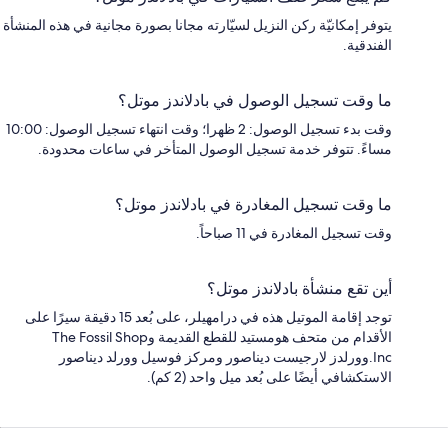
يتوفر إمكانيّة ركن النزيل لسيّارته مجانا بصورة مجانية في هذه المنشأة
الفندقية.
ما وقت تسجيل الوصول في بادلاندز موتل؟
وقت بدء تسجيل الوصول: 2 ظهرا؛ وقت انتهاء تسجيل الوصول: 10:00
مساءً. تتوفر خدمة تسجيل الوصول المتأخر في ساعات محدودة.
ما وقت تسجيل المغادرة في بادلاندز موتل؟
وقت تسجيل المغادرة في 11 صباحاً.
أين تقع منشأة بادلاندز موتل؟
توجد إقامة الموتيل هذه في درامهيلر، على بُعد 15 دقيقة سيرًا على
الأقدام من متحف هومستيد للقطع القديمة وThe Fossil Shop
Inc.وورلدز لارجيست ديناصور ومركز فوسيل وورلد ديناصور
الاستكشافي أيضًا على بُعد ميل واحد (2 كم).