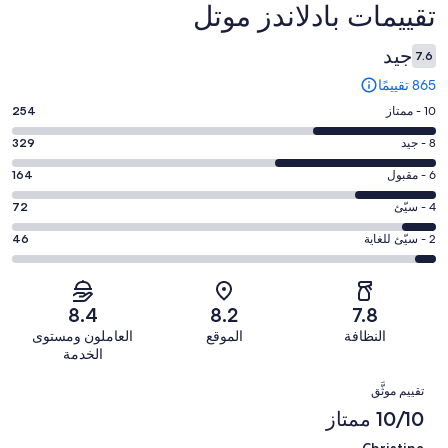
التقييمات
تقييمات ⁦بادلاندز موتل⁩
جيد
7.6
865 تقييمًا
درجة
10 - ممتاز
254
التصنيف
درجة
8 - جيد
329
10
التصنيف
-
درجة
6 - مقبول
164
8
ممتاز.
التصنيف
-
درجة
4 - سيّئ
72
254
6
جيد.
التصنيف
من
-
درجة
2 - سيّئ للغاية
46
329
4
أصل
مقبول.
التصنيف
من
-
865
164
2
أصل
سيّئ.
من
من
-
865
8.4
8.2
7.8
72
تقييمات
أصل
سيّئ
من
من
النظافة
الموقع
العاملون ومستوى
النزلاء
865
للغاية.
تقييمات
أصل
الخدمة
من
46
النزلاء
865
التقييمات
تقييمات
من
تقييم موثَّق
من
النزلاء
أصل
10/10 ممتاز
تقييمات
865
النزلاء
Christina