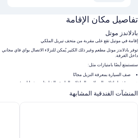
تفاصيل مكان الإقامة
بادلاندز موتل
إقامة في موتيل تقع على مقربة من متحف تيريل الملكي
توفر بادلاندز موتل مطعم وغير ذلك الكثير.يُمكن للنزلاء الاتصال بواي فاي مجاني
داخل الغرفة.
ستستمتع أيضًا بامتيازات مثل:
صف السيارة بمعرفة النزيل مجانًا
موقف لحافلات الرحلات والحافلات العادية والشاحنات وشوايات فحم
تُشير تقييمات النزلاء إلى المستوى المتميز لطاقم العمل المُساعد
المنشآت الفندقية المشابهة
سمات الغرفة
يكونو لودج إن آند سويتس
ترافيلودج 
توفر جميع غرف النزلاء في منشأة بادلاندز موتل وسائل راحة مثل تكييف
ومناطق جلوس منفصلة، بالإضافة إلى وسائل راحة مثل إنترنت لاسلكي مجاناً.
يُعطي النزلاء صورة إيجابية فيما يتعلق بنظافة غرف النزلاء في المنشأة الفندقية.
تشمل اللوازم المتوفرة في جميع الغرفة الأخرى: