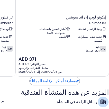
حمامات مزودة بوحدات دش مع أحواض استحمام ومستلزمات مجانية للعناية
الشخصية
تلفزيونات 32-بوصة مزودة بقنوات تلفزيونية باشتراك مدفوع
إيكونو
ترافيلودج
إيكونو لودج إن آند سويتس
ترافيلود
مناطق جلوس منفصلة، ومطابخ مُصغّرة، وثلاجات/مُجمّدات بحجم كبير
لودج
باي
umheller
Drumheller
إن
ويندام
وجبة الإفطار مُضمنة
أماكن تسمح باصطحاب
وجبة ال
آند
درومهيلر
الحيوانات الأليفة
سويتس
umheller
خدمة صف السيارات
تكييف
خدمة ص
Drumheller
مُضمنة
مُضمنة
7.6
7.0
جيد
جيد
7.6
7.0
من
من
1,022 تقييمًا
1,017 تقييمًا
10،
10،
السعر
AED 371
جيد،
جيد،
الحالي
1,017
1,022
السعر النهائي: AED 412
هو
يشمل الضرائب والرسوم
تقييمًا
تقييمًا
AED
من 2026/09/03 إلى 2026/09/04
371
مقارنة أماكن الإقامة المماثلة
المزيد عن هذه المنشأة الفندقية
وسائل الراحة في المنشأة